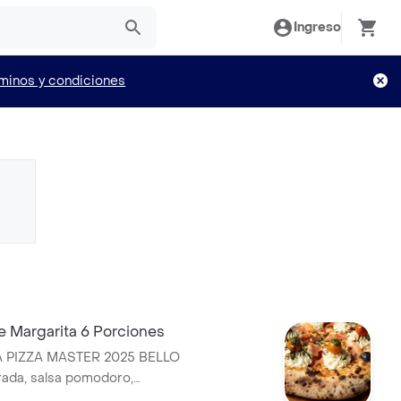
Ingreso
minos y condiciones
e Margarita 6 Porciones
PIZZA MASTER 2025 BELLO
ada, salsa pomodoro,
jamón serrano y tomates