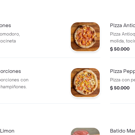
iones
Pizza Ant
pomodoro,
Pizza Antio
tocineta
molida, toci
$ 50.000
Porciones
Pizza Pepp
 porciones con
Pizza con p
 champiñones.
$ 50.000
, Limon
Batido Man