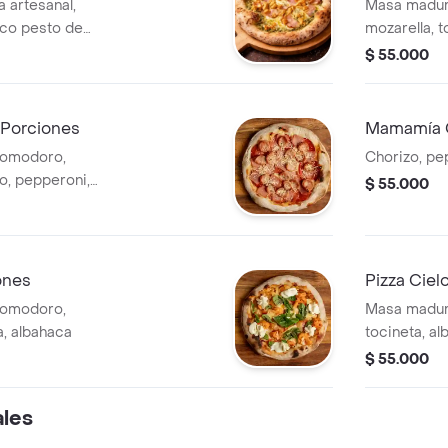
 artesanal,
Masa madur
ico pesto de
mozarella, t
añado de pollo
parmesano 
$ 55.000
neta ahumada que
rácter.
6 Porciones
Mamamía 
pomodoro,
Chorizo, pep
zo, pepperoni,
$ 55.000
ones
Pizza Ciel
pomodoro,
Masa madur
a, albahaca
tocineta, al
carameliza
$ 55.000
ales