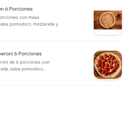
ón 6 Porciones
porciones con masa
alsa pomodoro, mozzarella y
peroni 6 Porciones
roni de 6 porciones con
ada, salsa pomodoro,
y pepperoni.