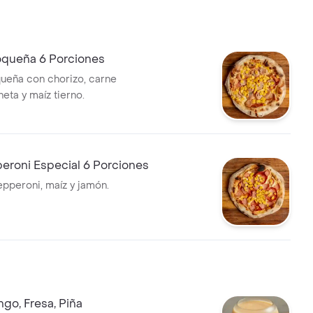
ioqueña 6 Porciones
queña con chorizo, carne
neta y maíz tierno.
eroni Especial 6 Porciones
epperoni, maíz y jamón.
go, Fresa, Piña