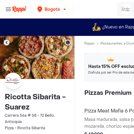
Bogotá
¿Nuevo en Rap
Rappi
Restaurantes a Dom
Hasta 15% OFF exclus
Disfruta por ser Pro de este be
restaurantes y tiendas más top
Pizzas Premium
Ricotta Sibarita -
Suarez
Pizza Meat Mafia 6 P
Carrera 56a # 58 - 72 Bello,
Masa madurada, salsa 
Antioquia
mozarella, chorizo españ
Pizza - Ricotta Sibarita
pepperoni y jamón serra