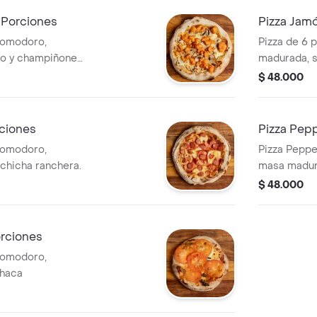
 Porciones
Pizza Jam
pomodoro,
Pizza de 6 
ado y champiñones
madurada, s
jamón.
$ 48.000
rciones
Pizza Pep
pomodoro,
Pizza Peppe
lchicha ranchera.
masa madur
mozzarella 
$ 48.000
orciones
pomodoro,
ahaca