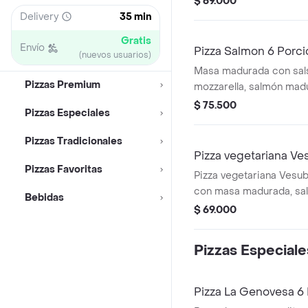
$ 69.000
invencibles.
Delivery
35 min
Gratis
Envío
Pizza Salmon 6 Porc
(nuevos usuarios)
Masa madurada con sal
Pizzas Premium
mozzarella, salmón mad
crema, albahaca fresca
$ 75.500
Pizzas Especiales
balsámico.
Pizzas Tradicionales
Pizza vegetariana Ve
Pizzas Favoritas
Pizza vegetariana Vesu
con masa madurada, sal
Bebidas
mozzarella y variedad 
$ 69.000
pimientos, cebolla y ch
Pizzas Especiale
Pizza La Genovesa 6