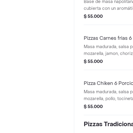
Base de masa napolitana
cubierta con un aromát
albahaca fresca, acomp
$ 55.000
marinado jugoso y toci
aporta profundidad y ca
Pizzas Carnes frias 
Masa madurada, salsa 
mozarella, jamon, chori
parmesano
$ 55.000
Pizza Chiken 6 Porci
Masa madurada, salsa 
mozarella, pollo, tocinet
$ 55.000
Pizzas Tradicion