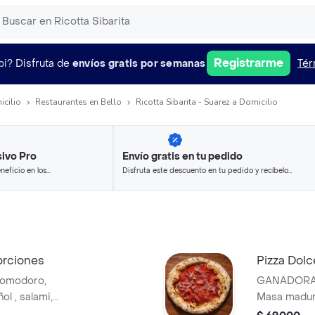
Registrarme
pi?
Disfruta de
envíos gratis por semanas
Tér
icilio
Restaurantes en Bello
Ricotta Sibarita - Suarez a Domicilio
ivo Pro
Envío gratis en tu pedido
neficio en los
Disfruta este descuento en tu pedido y recíbelo
.
en minutos.
orciones
Pizza Dolc
pomodoro,
GANADORA 
ol , salami,
Masa madur
no juntos,
mozarella, 