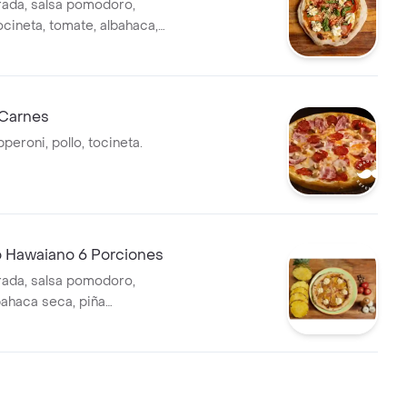
ada, salsa pomodoro,
ocineta, tomate, albahaca,
y queso crema
Carnes
peroni, pollo, tocineta.
o Hawaiano 6 Porciones
ada, salsa pomodoro,
bahaca seca, piña
da, queso crema