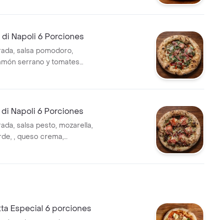
melizado, Salsa pesto y
de balsamico
e di Napoli 6 Porciones
ada, salsa pomodoro,
jamón serrano y tomates
melizada y albahaca fresca.
 di Napoli 6 Porciones
da, salsa pesto, mozarella,
de, , queso crema,
jamon serrano.
tta Especial 6 porciones