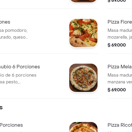
$ 69.000
cherry cara
reduccion 
iones
Pizza Fior
sa pomodoro,
Masa madur
urado, queso
mozarella, 
 y reducción de
cherry cara
$ 69.000
subio 6 Porciones
Pizza Mela
bio de 6 porciones
Masa madura
sa pesto,
manzana ver
de vegetales como
almendras, 
$ 69.000
ampiñones.
s
 Porciones
Pizza Rico