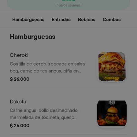
(nuevos usuarios)
Hamburguesas
Entradas
Bebidas
Combos
Hamburguesas
Cheroki
Costilla de cerdo troceada en salsa
bbq, carne de res angus, piña en
almíbar, tocineta, jamon, salsa
$ 26.000
tundama y sobre el pan queso
fundido.
Dakota
Carne angus, pollo desmechado,
mermelada de tocineta, queso
mozzarella apanado en panko, lechuga
$ 26.000
y tomate .