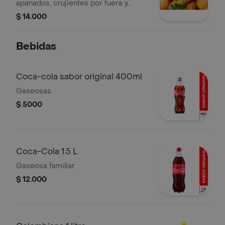
apanados, crujientes por fuera y
suaves por dentro.
$ 14.000
Bebidas
Coca-cola sabor original 400ml
Gaseosas.
$ 5000
Coca-Cola 1.5 L
Gaseosa familiar
$ 12.000