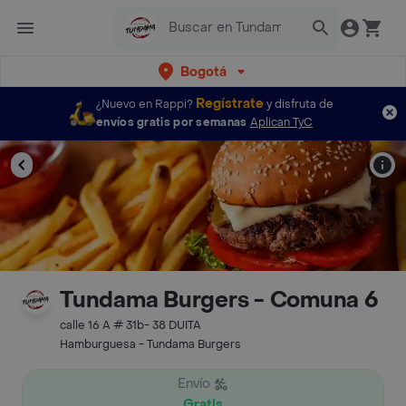
Bogotá
Regístrate
¿Nuevo en Rappi?
y disfruta de
envíos gratis por semanas
Aplican TyC
Tundama Burgers - Comuna 6
calle 16 A # 31b- 38 DUITA
Hamburguesa - Tundama Burgers
Envío
Gratis