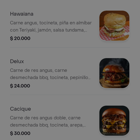
Hawaiana
Carne angus, tocineta, piña en almíbar
con Teriyaki, jamón, salsa tundama,
queso, lechuga y tomate. .
$ 20.000
Delux
Carne de res angus, carne
desmechada bbq, tocineta, pepinillos,
queso, cebolla grille, tomate, lechuga
$ 24.000
y salsas tundama.
Cacique
Carne de res angus doble, carne
desmechada bbq, tocineta, arepa,
pepinillos, queso cheddar, queso
$ 30.000
doble crema, cebolla grille, lechuga y