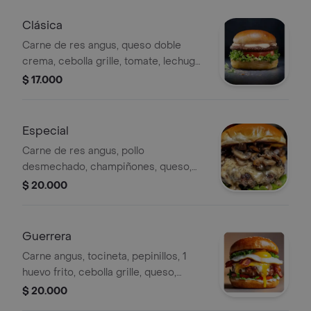
Clásica
Carne de res angus, queso doble
crema, cebolla grille, tomate, lechuga
y cebolla morada.
$ 17.000
Especial
Carne de res angus, pollo
desmechado, champiñones, queso,
cebolla salteada, lechuga, tomate y
$ 20.000
salsa tundama.
Guerrera
Carne angus, tocineta, pepinillos, 1
huevo frito, cebolla grille, queso,
lechuga y tomate.
$ 20.000