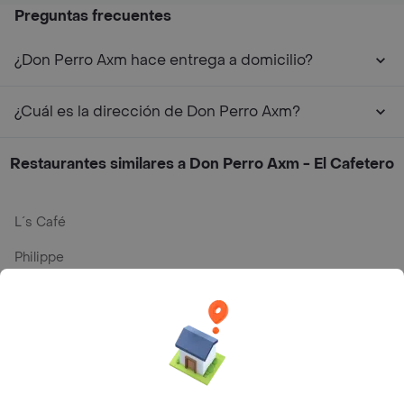
Preguntas frecuentes
¿Don Perro Axm hace entrega a domicilio?
¿Cuál es la dirección de Don Perro Axm?
Restaurantes similares a Don Perro Axm - El Cafetero
L´s Café
Philippe
Baskin Robbins
La Cesta
Mercari - Postres
Myriam Camhi Co