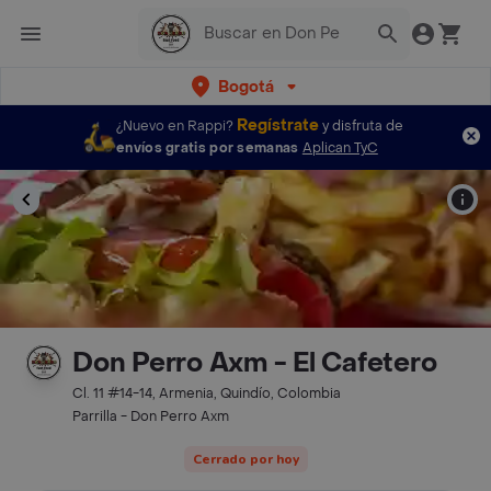
Bogotá
Regístrate
¿Nuevo en Rappi?
y disfruta de
envíos gratis por semanas
Aplican TyC
Don Perro Axm - El Cafetero
Cl. 11 #14-14, Armenia, Quindío, Colombia
Parrilla - Don Perro Axm
Cerrado por hoy