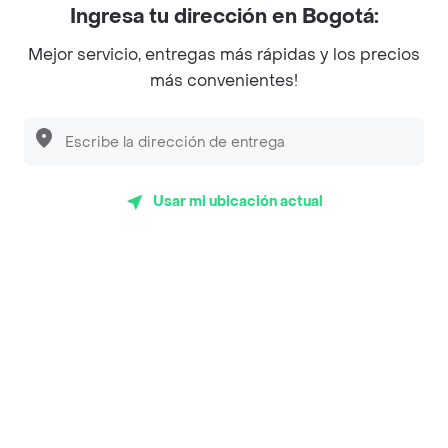
Ingresa tu dirección en Bogotá:
Magnifique
Mejor servicio, entregas más rápidas y los precios
Empanaditas de Pipian - Empanadas
más convenientes!
Desayunadero de la 42
Luisa Postres
Sopitas y Frijoladas
Usar mi ubicación actual
Subway
Top Marcas y Cadenas de Restaurantes
Encuéntranos en estos países