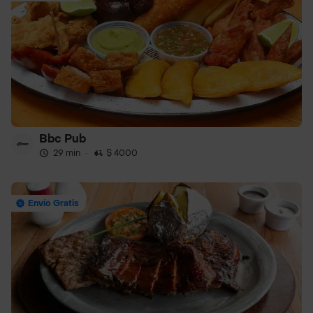
Bbc Pub
29 min
·
$ 4000
Envío Gratis