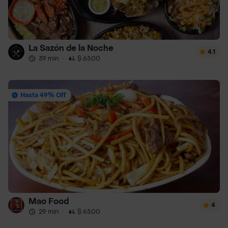
La Sazón de la Noche
4.1
39 min
·
$ 6500
Hasta 49% Off
Mao Food
4
29 min
·
$ 6500