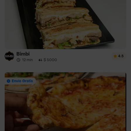
Bimbi
4.5
12 min
·
$ 5000
Envío Gratis