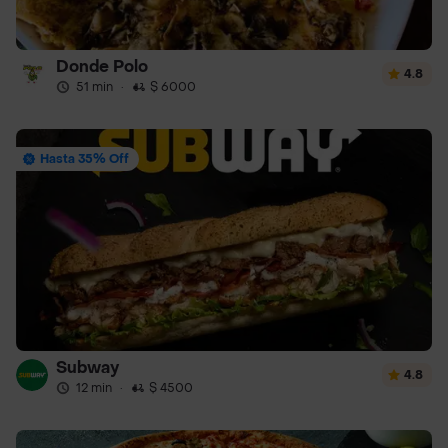
Donde Polo
4.8
51 min
·
$ 6000
Hasta 35% Off
Subway
4.8
12 min
·
$ 4500