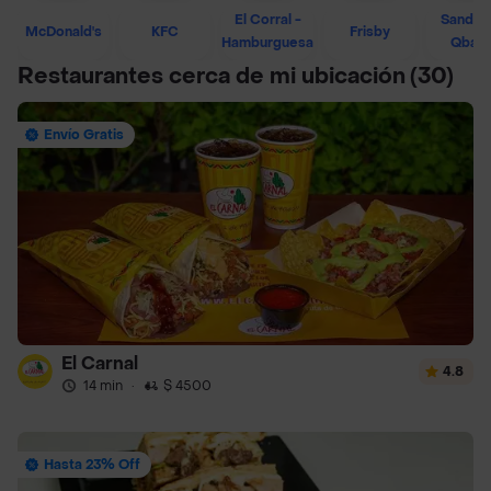
El Corral -
Sandwi
McDonald's
KFC
Frisby
Hamburguesa
Qban
Restaurantes cerca de mi ubicación
(30)
Envío Gratis
El Carnal
4.8
14 min
·
$ 4500
Hasta 23% Off