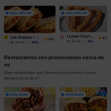
Hasta 18% Off
Hasta 18% Off
I Love Churros 95
Las Arepas – Arepas Rellenas
4.7
4.8
47 min
·
ENVÍO GRATIS
49 min
·
ENVÍO GRATIS
Restaurantes con promociones cerca de
mí
Elige restaurantes que ofrecen promociones y hacen
delivery cerca de mí
Envío Gratis
Envío Gratis