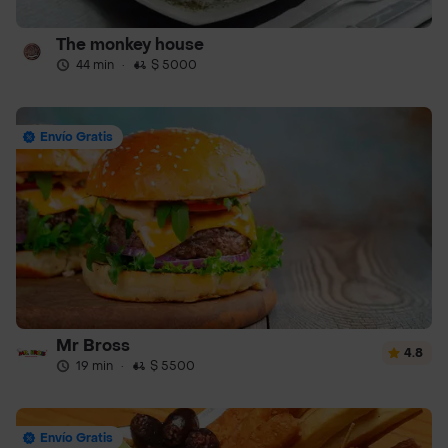
The monkey house
44 min
·
$ 5000
Envío Gratis
Mr Bross
4.8
19 min
·
$ 5500
Envío Gratis