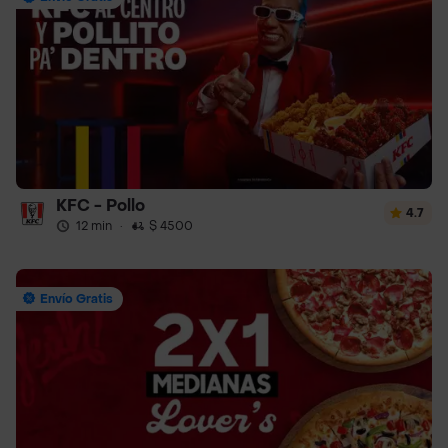
KFC - Pollo
4.7
12 min
·
$ 4500
Envío Gratis