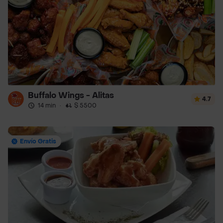
Buffalo Wings - Alitas
4.7
14 min
·
$ 5500
Envío Gratis