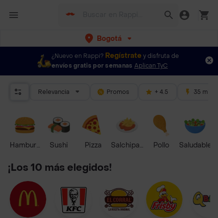
Bogotá
Regístrate
¿Nuevo en Rappi?
y disfruta de
envíos gratis por semanas
Aplican TyC
Relevancia
Promos
+ 4.5
35 mins
Hamburguesa
Sushi
Pizza
Salchipapas
Pollo
Saludable
¡Los 10 más elegidos!