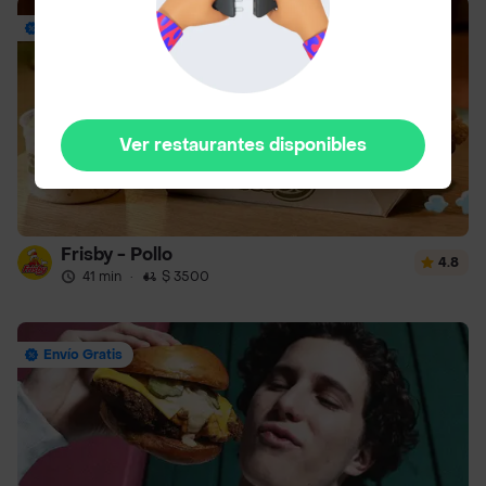
Envío Gratis
Ver restaurantes disponibles
Frisby - Pollo
4.8
41 min
·
$ 3500
Envío Gratis