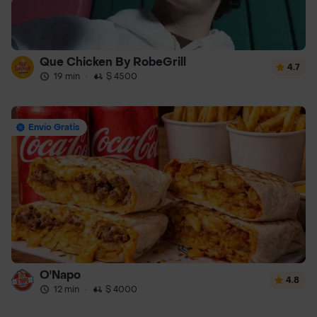
Que Chicken By RobeGrill
4.7
19 min
·
$ 4500
Envío Gratis
O'Napo
4.8
12 min
·
$ 4000