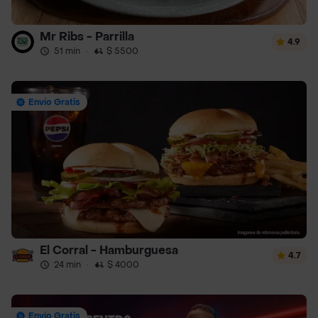
Mr Ribs - Parrilla
4.9
51 min
·
$ 5500
Envío Gratis
El Corral - Hamburguesa
4.7
24 min
·
$ 4000
Envío Gratis