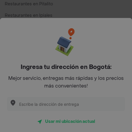
Restaurantes en Pitalito
Restaurantes en Ipiales
Restaurantes en San Andres
Restaurantes cerca de mi para pedir Comida a Domicilio -
Top Marcas y Cadenas de Restaurantes
Ingresa tu dirección en Bogotá:
Encuéntranos en estos países
Mejor servicio, entregas más rápidas y los precios
más convenientes!
App Store
Google play
AppGallery
Usar mi ubicación actual