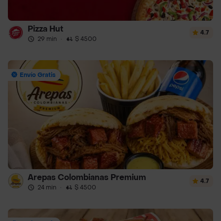
Pizza Hut
4.7
29 min
·
$ 4500
Envío Gratis
Arepas Colombianas Premium
4.7
24 min
·
$ 4500