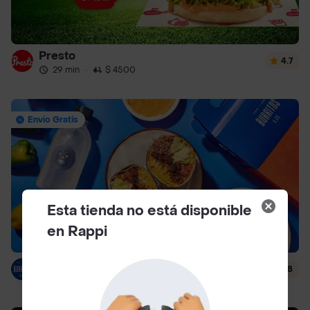
Presto
4.7
29 min
·
$ 4500
Envío Gratis
Esta tienda no está disponible
en Rappi
Burritos & Co
4.8
34 min
·
$ 4500