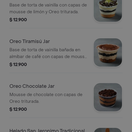
Base de torta de vainilla con capas de
mousse de limón y Oreo triturada.
$ 12.900
Oreo Tiramisú Jar
Base de torta de vainilla bañada en
almíbar de café con capas de mousse
de tiramisú y Oreo.
$ 12.900
Oreo Chocolate Jar
Mousse de chocolate con capas de
Oreo triturada.
$ 12.900
Helado San Jeronimo Tradicional