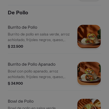
gallo, lechuga y salsa verde.
De Pollo
Burrito de Pollo
Burrito de pollo en salsa verde, arroz
achiotado, frijoles negros, queso,
guacamole, pico de gallo, lechuga y
$ 22.500
salsa verde.
Burrito de Pollo Apanado
Bowl con pollo apanado, arroz
achiotado, frijoles negros, queso,
guacamole, pico de gallo, lechuga y
$ 34.900
salsa verde.
Bowl de Pollo
Bowl de pollo en salsa verde,