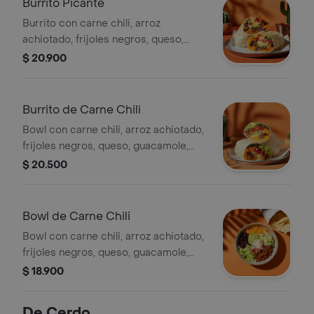
Burrito Picante
Burrito con carne chili, arroz
achiotado, frijoles negros, queso,
totopos triturados, guacamole, pico
$ 20.900
de gallo y salsa habanero (picante).
Burrito de Carne Chili
Bowl con carne chili, arroz achiotado,
frijoles negros, queso, guacamole,
pico de gallo, lechuga y salsa verde.
$ 20.500
Bowl de Carne Chili
Bowl con carne chili, arroz achiotado,
frijoles negros, queso, guacamole,
pico de gallo, lechuga y salsa verde.
$ 18.900
De Cerdo