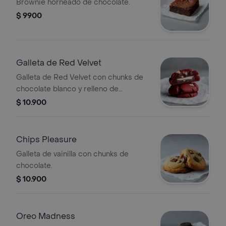
Brownie horneado de chocolate.
$ 9900
Galleta de Red Velvet
Galleta de Red Velvet con chunks de
chocolate blanco y relleno de
Cheesecake.
$ 10.900
Chips Pleasure
Galleta de vainilla con chunks de
chocolate.
$ 10.900
Oreo Madness