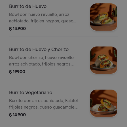
Burrito de Huevo
Bowl con huevo revuelto, arroz
achiotado, frijoles negros, queso,
guacamole, pico de gallo, lechuga y
$ 13.900
salsa verde.
Burrito de Huevo y Chorizo
Bowl con chorizo, huevo revuelto,
arroz achiotado, frijoles negros,
queso, guacamole, pico de gallo,
$ 19.900
lechuga y salsa verde.
Burrito Vegetariano
Burrito con arroz achiotado, Falafel,
frijoles negros, queso guacamole,
pico de gallo, lechuga, totopos
$ 14.900
triturados y salsa verde.