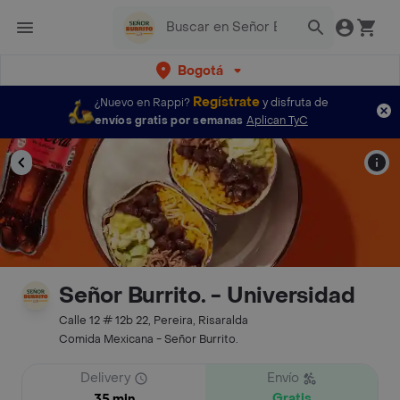
Bogotá
Regístrate
¿Nuevo en Rappi?
y disfruta de
envíos gratis por semanas
Aplican TyC
Señor Burrito. - Universidad
Calle 12 # 12b 22, Pereira, Risaralda
Comida Mexicana - Señor Burrito.
Delivery
Envío
Gratis
35 min