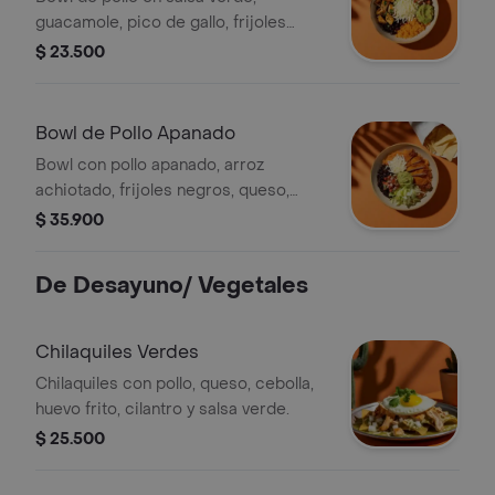
guacamole, pico de gallo, frijoles
negros, arroz achiote y lechuga.
$ 23.500
Bowl de Pollo Apanado
Bowl con pollo apanado, arroz
achiotado, frijoles negros, queso,
guacamole, pico de gallo, lechuga y
$ 35.900
salsa verde.
De Desayuno/ Vegetales
Chilaquiles Verdes
Chilaquiles con pollo, queso, cebolla,
huevo frito, cilantro y salsa verde.
$ 25.500