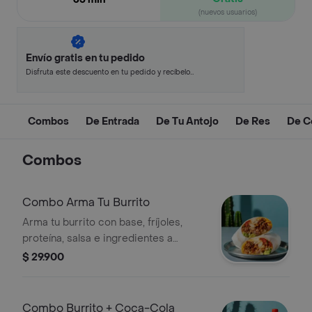
(nuevos usuarios)
Envío gratis en tu pedido
Disfruta este descuento en tu pedido y recíbelo
en minutos.
Combos
De Entrada
De Tu Antojo
De Res
De C
Combos
Combo Arma Tu Burrito
Arma tu burrito con base, fríjoles,
proteína, salsa e ingredientes a
elección + totopos + bebida.
$ 29.900
Combo Burrito + Coca-Cola