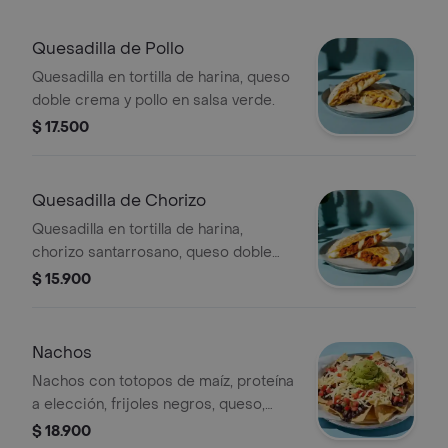
Quesadilla de Pollo
Quesadilla en tortilla de harina, queso
doble crema y pollo en salsa verde.
$ 17.500
Quesadilla de Chorizo
Quesadilla en tortilla de harina,
chorizo santarrosano, queso doble
crema y salsa verde.
$ 15.900
Nachos
Nachos con totopos de maíz, proteína
a elección, frijoles negros, queso,
guacamole y pico de gallo.
$ 18.900