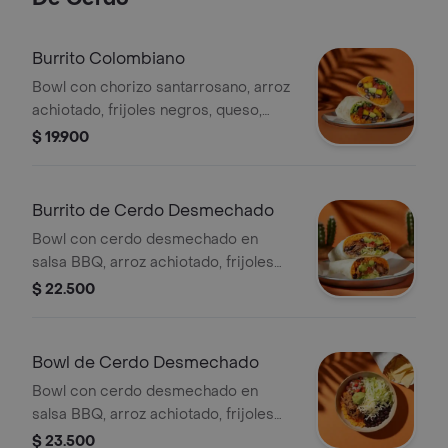
Burrito Colombiano
Bowl con chorizo santarrosano, arroz
achiotado, frijoles negros, queso,
platanitos maduros, guacamole, pico
$ 19.900
de gallo, lechuga y salsa verde.
Burrito de Cerdo Desmechado
Bowl con cerdo desmechado en
salsa BBQ, arroz achiotado, frijoles
negros, queso, guacamole, pico de
$ 22.500
gallo, lechuga y salsa verde.
Bowl de Cerdo Desmechado
Bowl con cerdo desmechado en
salsa BBQ, arroz achiotado, frijoles
negros, queso, guacamole, pico de
$ 23.500