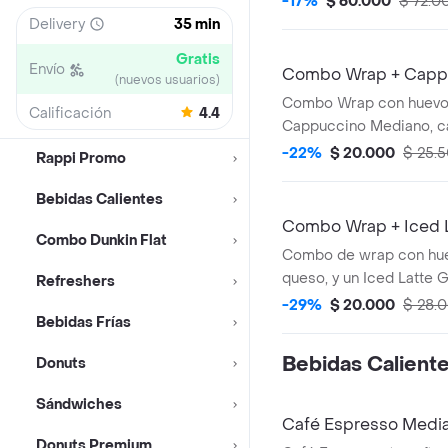
-17%
$ 60.000
$ 72.0
Delivery
35 min
Gratis
Envío
Combo Wrap + Capp
(nuevos usuarios)
Combo Wrap con huevo,
Calificación
4.4
Cappuccino Mediano, cal
-22%
$ 20.000
$ 25.
Rappi Promo
Bebidas Calientes
Combo Wrap + Iced 
Combo Dunkin Flat
Combo de wrap con hue
queso, y un Iced Latte 
Refreshers
-29%
$ 20.000
$ 28.
Bebidas Frí­as
Bebidas Calient
Donuts
Sándwiches
Café Espresso Medi
Donuts Premium