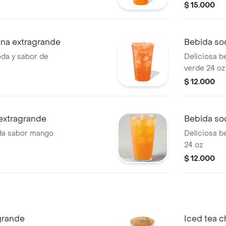
 de fruta.
con té verde
$ 15.000
hielo.
na extragrande
Bebida so
oda y sabor de
Deliciosa b
verde 24 oz
$ 12.000
extragrande
Bebida so
oda sabor mango
Deliciosa b
24 oz
$ 12.000
agrande
Iced tea c