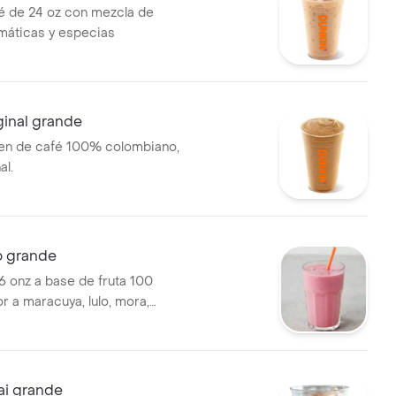
é de 24 oz con mezcla de
máticas y especias
ginal grande
en de café 100% colombiano,
al.
o grande
6 onz a base de fruta 100
or a maracuya, lulo, mora,
y mango
ai grande