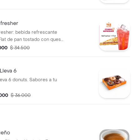
fresher
esher: bebida refrescante
 Flat de pan tostado con queso
as.
.000
$ 34.500
Lleva 6
leva 6 donuts. Sabores a tu
.000
$ 36.000
ueño