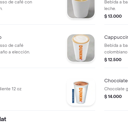
sso de café con
Bebida a ba
n.
leche.
$ 13.000
o
Cappucci
sso de café
Bebida a ba
año a elección.
colombiano 
$ 12.500
Chocolate
liente 12 oz
Chocolate gh
$ 14.000
at