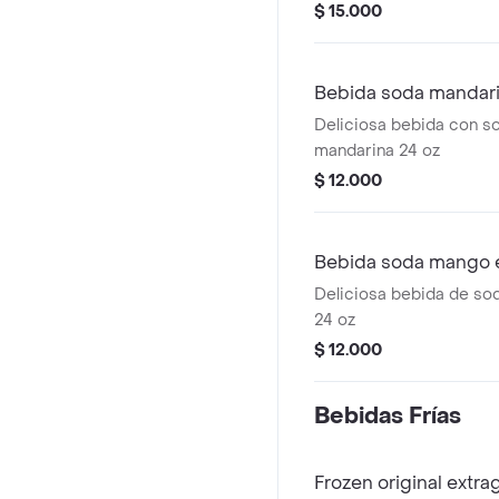
verde, con hielo y trozos
$ 15.000
Bebida soda mandari
Deliciosa bebida con s
mandarina 24 oz
$ 12.000
Bebida soda mango 
Deliciosa bebida de s
24 oz
$ 12.000
Bebidas Frí­as
Frozen original extr