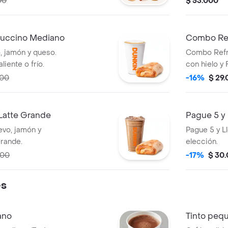
00
$ 53.000
uccino Mediano
Combo Re
 jamón y queso.
Combo Refr
iente o frío.
con hielo y
y carnes frí
500
-16%
$ 29
Latte Grande
Pague 5 y 
vo, jamón y
Pague 5 y L
Grande.
elección.
000
-17%
$ 30
es
ano
Tinto peq