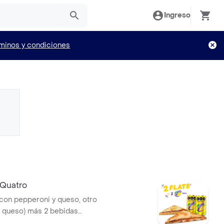
Ingreso
minos y condiciones
2 Quatro
o con pepperoni y queso, otro
 queso) más 2 bebidas
nja de 269ml.