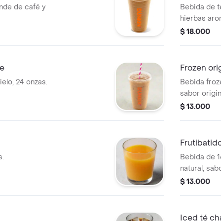
ande de café y
Bebida de t
hierbas aro
$ 18.000
de
Frozen ori
ielo, 24 onzas.
Bebida froz
sabor origin
$ 13.000
Frutibatid
s.
Bebida de 1
natural, sab
guanábana 
$ 13.000
Iced té ch