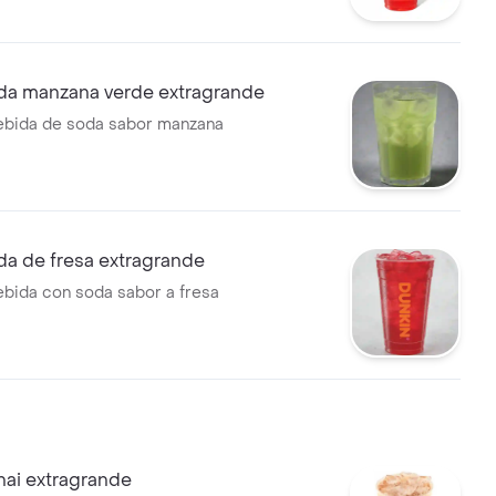
, vitaminas B3, B5, B6, B12 y
da manzana verde extragrande
ebida de soda sabor manzana
da de fresa extragrande
ebida con soda sabor a fresa
hai extragrande