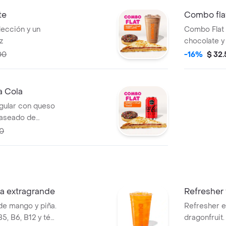
te
Combo flat
lección y un
Combo Flat 
z
chocolate y
Todo a tu el
00
-16%
$ 32
a Cola
ngular con queso
laseado de
 una Coca-Cola
0
a extragrande
Refresher 
de mango y piña.
Refresher e
5, B6, B12 y té
dragonfruit