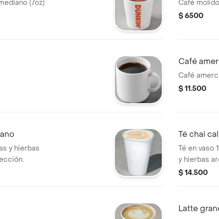
mediano (7oz)
Café molido 
$ 6500
Café amer
Café amerci
$ 11.500
iano
Té chai ca
as y hierbas
Té en vaso 
ección.
y hierbas a
$ 14.500
Latte gra