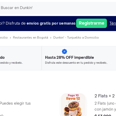
Registrarme
pi?
Disfruta de
envíos gratis por semanas
Tér
icilio
Restaurantes en Bogotá
Dunkin' - Tunjuelito a Domicilio
ido
Hasta 28% OFF imperdible
pedido y recíbelo
Disfruta este descuento en tu pedido y recíbelo
en minutos.
2 Flats + 
 Puedes elegir tus
2 Flats (un
con jamón y
Quatro toro