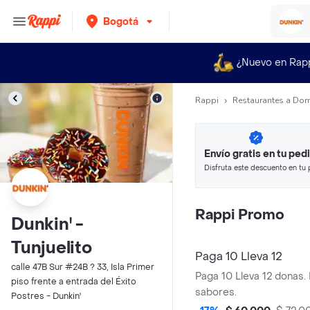
Bogotá
¿Nuevo en Rap
Rappi
Restaurantes a Dom
Envío gratis en tu ped
Disfruta este descuento en tu 
en minutos.
Rappi Promo
Dunkin' -
Tunjuelito
Paga 10 Lleva 12
calle 47B Sur #24B ? 33, Isla Primer
Paga 10 Lleva 12 donas.
piso frente a entrada del Éxito
sabores.
Postres - Dunkin'