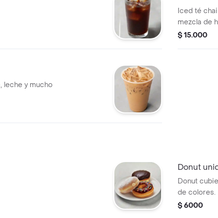
Iced té chai
mezcla de h
especias.
$ 15.000
, leche y mucho
Donut uni
Donut cubie
de colores.
$ 6000