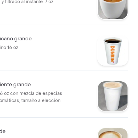
y filtrado al instante. 7 oz
icano grande
no 16 oz
liente grande
16 oz con mezcla de especias
romáticas, tamaño a elección.
nde