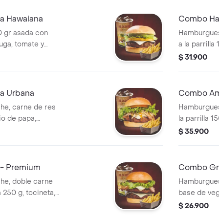
a Hawaiana
Combo Ha
 gr asada con
Hamburgues
huga, tomate y
a la parrill
n gaseosa a
queso azul, 
$ 31.900
gaseosa a e
a Urbana
Combo Ame
he, carne de res
Hamburgues
ipio de papa,
la parrilla 
iña, tomate,
pepinillos, 
$ 35.900
cción.
y gaseosa a
- Premium
Combo Gr
he, doble carne
Hamburguesa
a 250 g, tocineta,
base de vege
 y gaseosa 250 ml
tomate , lec
$ 26.900
bebida .