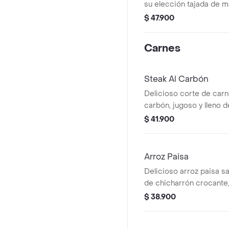
su elección tajada de m
arepa.
$ 47.900
Carnes
Steak Al Carbón
Delicioso corte de carn
carbón, jugoso y lleno 
toque ahumado caracter
$ 41.900
sobre plancha caliente
una arepa dorada, papa 
ensalada fresca con lec
Arroz Paisa
cebolla crocante. ¡el sab
Delicioso arroz paisa s
en su máxima expresión
de chicharrón crocante,
toque de sabor criollo
$ 38.900
rodajas de aguacate fre
con hogao. incluye bebi