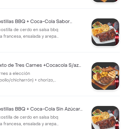
tillas BBQ + Coca-Cola Sabor
50 ml
ostilla de cerdo en salsa bbq
la francesa, ensalada y arepa
+ Gaseosa
to de Tres Carnes +Cocacola S/az
arnes a elección
pollo/chicharrón) + chorizo,
, ensalada, arepa de queso +
tillas BBQ + Coca-Cola Sin Azúcar
ostilla de cerdo en salsa bbq
la francesa, ensalada y arepa