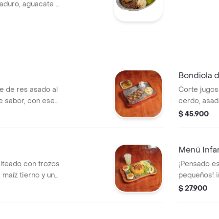
aduro, aguacate y
Bondiola 
e de res asado al
Corte jugos
de sabor, con ese
cerdo, asad
ístico. servido
profundo y
$ 45.900
, acompañado de
papa al vap
al horno y
porción de v
huga, tomate y
piña y más)
Menú Infan
or de la parrilla
y llena de s
alteado con trozos
¡Pensado es
!
 maíz tierno y un
pequeños! i
. acompañado de
pollo dorado
$ 27.900
sco y arepitas
jugo del val
da refrescante.
presentado 