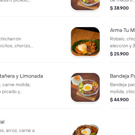
maduro picado,
de maduro ,
oz arepa, hogao y
huevos frito
$ 38.900
proteína a t
Arma Tu 
chicharrón
Robalo, chic
icitos, chorizo,
elección y 
molida y huevo.
con limonad
$ 25.900
 cama de hoja de
añera y Limonada
Bandeja P
, carne molida,
Bandeja pais
o picado y
molida, chic
epa con hogao,
de maduro, 
$ 44.900
al
es, arroz, carne a