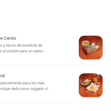
de Cerdo
o y tierno de bondiola de
o al carbón para un sabor
 ahumado. acompañado de
or, arepa asada y una fresca
egetales grillados (zucchini,
. una combinación balanceada
til
abor.
pecialmente para los más
ncluye deliciosos nuggets de
s, papas sonrisa crujientes,
le y un postre. todo
en una divertida caja