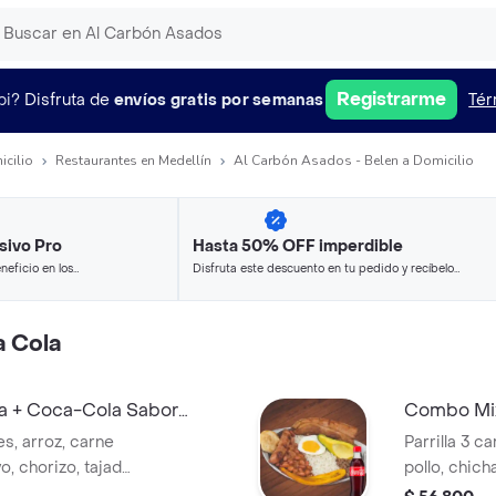
Registrarme
pi?
Disfruta de
envíos gratis por semanas
Tér
icilio
Restaurantes en Medellín
Al Carbón Asados - Belen a Domicilio
sivo Pro
Hasta 50% OFF imperdible
neficio en los
Disfruta este descuento en tu pedido y recíbelo
.
en minutos.
 Cola
a + Coca-Cola Sabor
Combo Mix
450 ml
es, arroz, carne
Parrilla 3 c
o, chorizo, tajada
pollo, chich
arepa. + Gaseosa
ensalada, a