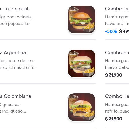
Tradicional
Combo Duo
r con tocineta,
Hamburguesa
con papas a la
hawaiana, m
 elección.
con papas a
-50%
$ 49
elección.
 Argentina
Combo Ham
e , carne de res
Hamburguesa
horizo ,chimuchurri
huevo, cebol
 a la frnacessa y
tomate, pap
$ 31.900
elección.
a Colombiana
Combo Ha
 gr asada,
Hamburguesa
erno, queso,
refrito, gua
francesas y
lechuga, to
$ 31.900
elección.