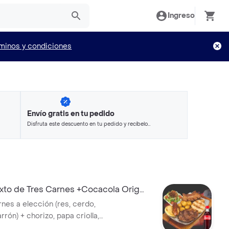
Ingreso
minos y condiciones
Envío gratis en tu pedido
Disfruta este descuento en tu pedido y recíbelo
en minutos.
to de Tres Carnes +Cocacola Orig
arnes a elección (res, cerdo,
arrón) + chorizo, papa criolla,
repa de queso + Gaseosa