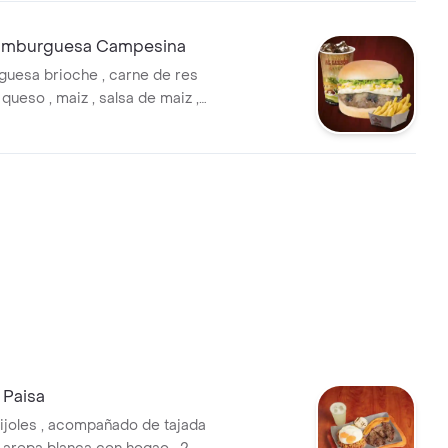
mburguesa Campesina
uesa brioche , carne de res
 , queso , maiz , salsa de maiz ,
lechuga , papas a la frencessa y bebidas.
 Paisa
rijoles , acompañado de tajada