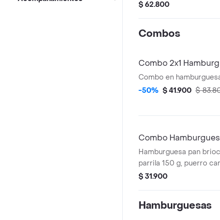
queso. + Gaseosa
$ 62.800
Combos
Combo 2x1 Hamburgu
Combo en hamburguesa
-50%
$ 41.900
$ 83.8
Combo Hamburguesa 
Hamburguesa pan brioch
parrila 150 g, puerro c
philadelphia, mozzarella
$ 31.900
gaseosa a elección.
Hamburguesas