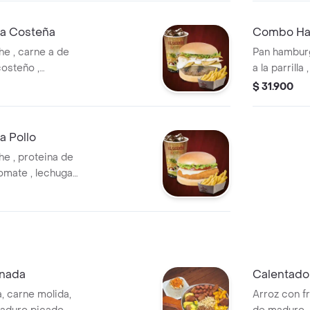
a Costeña
Combo Ha
e , carne a de
Pan hamburg
costeño ,
a la parrilla
ga ,papas a la
$ 31.900
 Pollo
e , proteina de
tomate , lechuga
bebida.
onada
Calentado
a, carne molida,
Arroz con f