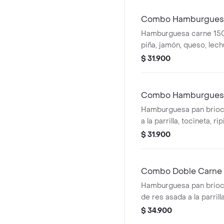
Combo Hamburgues
Hamburguesa carne 150
piña, jamón, queso, lec
papas a la francesa co
$ 31.900
elección.
Combo Hamburgues
Hamburguesa pan brioc
a la parrilla, tocineta, r
tocineta, queso, salsa p
$ 31.900
lechuga y gaseosa a ele
Combo Doble Carne 
Hamburguesa pan brioc
de res asada a la parrill
queso, lechuga, tomate
$ 34.900
a elección.