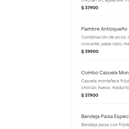
chicharrón, aguacate, 
maíz, ripio de papa, arr
$ 37.900
limonada.
Fiambre Antioqueño
Combinación de arroz, 
crocante, papa ripio, ma
madurito picado, carne 
$ 39.900
Todo servido sobre una
bijao.
Combo Cazuela Mont
Cazuela montañera frijol
chorizo, huevo, madurit
aguacate con arroz, ar
$ 37.900
limonada.
Bandeja Paisa Especi
Bandeja paisa con frijol