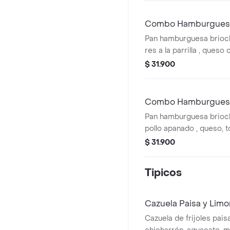
Combo Hamburgues
Pan hamburguesa brioch
res a la parrilla , queso 
natuchips ,suero y lechu
$ 31.900
francessa y bebdia .
Combo Hamburguesa
Pan hamburguesa brioch
pollo apanado , queso, 
papas a la francessa y 
$ 31.900
Tipicos
Cazuela Paisa y Lim
Cazuela de frijoles pais