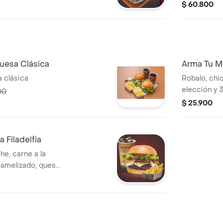
de queso. 
$ 60.800
esa Clásica
Arma Tu 
 clásica
Robalo, chic
elección y 
00
con limonad
$ 25.900
Filadelfia
e, carne a la
aramelizado, queso
, lechuga, tomate y