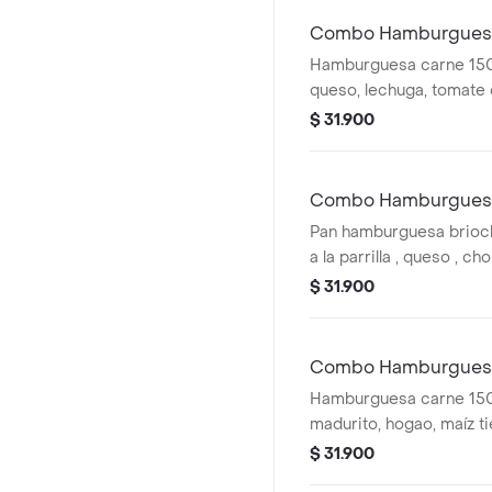
Combo Hamburguesa 
Hamburguesa carne 150g
queso, lechuga, tomate 
francesa con gaseosa a
$ 31.900
Combo Hamburguesa
Pan hamburguesa brioch
a la parrilla , queso , c
,tomate ,lechuga , papas
$ 31.900
bebida.
Combo Hamburgues
Hamburguesa carne 150
madurito, hogao, maíz ti
lechuga, tomate, papas 
$ 31.900
gaseosa a elección.