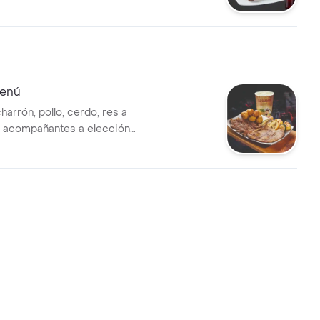
+ Gaseosa
Menú
harrón, pollo, cerdo, res a
3 acompañantes a elección
a.