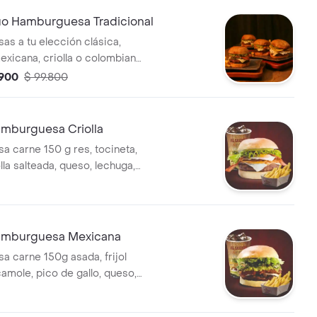
 Hamburguesa Tradicional
s a tu elección clásica,
exicana, criolla o colombiana
 la francesa y gaseosas a
.900
$ 99.800
burguesa Criolla
 carne 150 g res, tocineta,
la salteada, queso, lechuga,
as francesas y gaseosa a
mburguesa Mexicana
 carne 150g asada, frijol
camole, pico de gallo, queso,
mate, papas fritas y gaseosa a