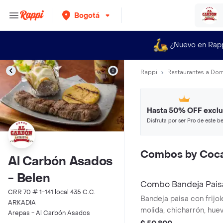
Bogotá
¿Nuevo en Rap
Rappi
Restaurantes a Dom
Hasta 50% OFF exclu
Disfruta por ser Pro de este be
restaurantes y tiendas más top
Combos by Coca
Al Carbón Asados
- Belen
Combo Bandeja Pais
CRR 70 # 1-141 local 435 C.C.
Original 450 ml
Bandeja paisa con frijol
ARKADIA
molida, chicharrón, huev
Arepas - Al Carbón Asados
de maduro, aguacate y 