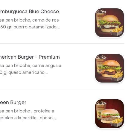
mburguesa Blue Cheese
a pan brioche, carne de res
a 150 gr, puerro caramelizado,
mozzarella, lechuga, tomate,
lección.
rican Burger - Premium
a pan brioche, carne angus a
150 g, queso americano,
heinz, tocineta, tomate, lechuga
 elección.
een Burger
 pan brioche , proteína a
tales a la parrilla , queso,
huga , papas a la francesas y