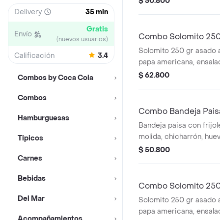
$ 50.800
Delivery
35 min
Gratis
Envío
Combo Solomito 250
(nuevos usuarios)
Solomito 250 gr asado a 
Calificación
3.4
papa americana, ensala
queso. + Gaseosa
$ 62.800
Combos by Coca Cola
Combos
Combo Bandeja Paisa
Hamburguesas
450 ml
Bandeja paisa con frijol
molida, chicharrón, huev
Tipicos
de maduro, aguacate y 
$ 50.800
Carnes
Bebidas
Combo Solomito 250 
Azúcar 450 ml
Del Mar
Solomito 250 gr asado a 
papa americana, ensala
Acompañamientos