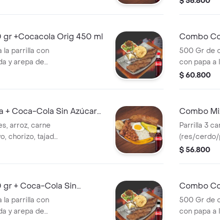
$ 56.800
 gr +Cocacola Orig 450 ml
Combo Cos
Original 4
la parrilla con
500 Gr de c
da y arepa de
con papa a 
de queso. 
$ 60.800
 + Coca-Cola Sin Azúcar
Combo Mix
450 ml
es, arroz, carne
Parrilla 3 c
o, chorizo, tajada
(res/cerdo/
arepa. + Gaseosa
papa criolla
$ 56.800
Gaseosa
gr + Coca-Cola Sin
Combo Cos
450 ml
la parrilla con
500 Gr de c
da y arepa de
con papa a 