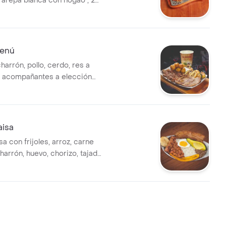
 arepa blanca con hogao , 2
s , limonada natural y una
u elección .
Menú
harrón, pollo, cerdo, res a
3 acompañantes a elección
a.
aisa
a con frijoles, arroz, carne
harrón, huevo, chorizo, tajada
aguacate y arepa.