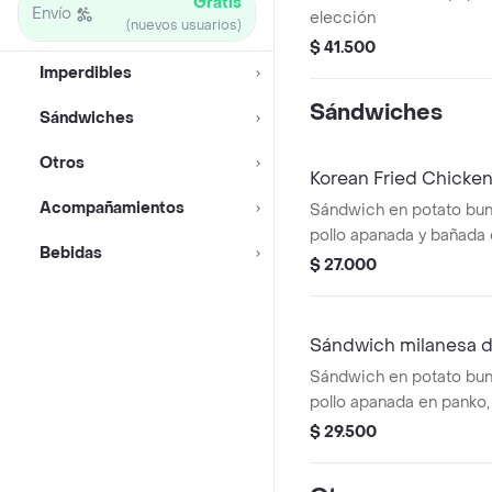
Gratis
Envío
elección
(nuevos usuarios)
$ 41.500
Imperdibles
Sándwiches
Sándwiches
Otros
Korean Fried Chicke
Acompañamientos
Sándwich en potato bu
pollo apanada y bañada 
Bebidas
sauce, kimchi coleslaw, 
$ 27.000
mayonesa. Picante medi
Sándwich milanesa d
Sándwich en potato bu
pollo apanada en panko,
tomate, pepinillos y may
$ 29.500