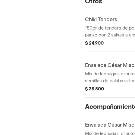
Otros
Chiki Tenders
150gr de tenders de po
panko con 2 salsas a el
$ 24.900
Ensalada César Miso
Mix de lechugas, crout
semillas de calabaza to
César Miso aparte. Ac
$ 35.500
pechuga de pollo glase
Acompañamient
Ensalada César Mis
Mix de lechugas, crout