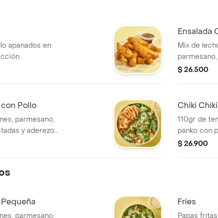
Ensalada 
llo apanados en
Mix de lechu
ección.
parmesano, 
tostadas c
$ 26.500
César Miso 
 con Pollo
Chiki Chik
ones, parmesano,
110gr de te
stadas y aderezo
panko con p
ompañada de
Chiki Style 
$ 26.900
ada.
wakame).
os
o Pequeña
Fries
ones, parmesano,
Papas frita