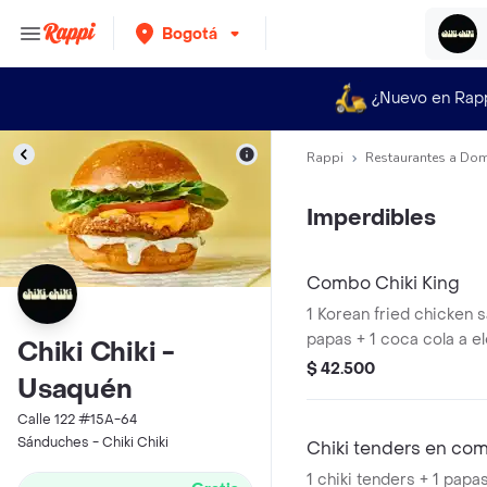
Bogotá
¿Nuevo en Rap
Rappi
Restaurantes a Dom
Imperdibles
Combo Chiki King
1 Korean fried chicken 
papas + 1 coca cola a e
Chiki Chiki -
$ 42.500
Usaquén
Calle 122 #15A-64
Sánduches - Chiki Chiki
Chiki tenders en co
1 chiki tenders + 1 papa