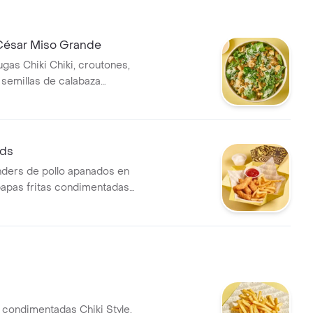
César Miso Grande
gas Chiki Chiki, croutones,
semillas de calabaza
on condimentos y aderezo
aparte.
ids
nders de pollo apanados en
apas fritas condimentadas
y 2 salsas a elección. (contiene
s condimentadas Chiki Style.