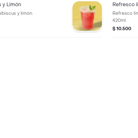
s y Limón
Refresco l
biscus y limón.
Refresco li
420ml
$ 10.500