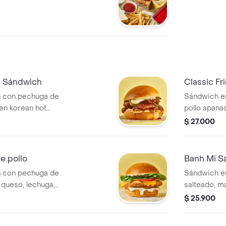
n Sándwich
Classic F
n con pechuga de
Sándwich e
en korean hot
pollo apanad
asian pickles y
$ 27.000
o.
e pollo
Banh Mi S
n con pechuga de
Sándwich en
 queso, lechuga,
salteado, m
o ajo limón.
asiático y e
$ 25.900
cebolla.