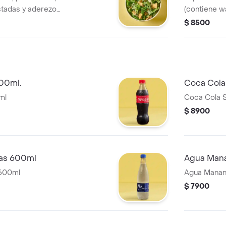
stadas y aderezo
(contiene 
$ 8500
400ml.
Coca Cola
ml
Coca Cola 
$ 8900
gas 600ml
Agua Mana
 600ml
Agua Manan
$ 7900