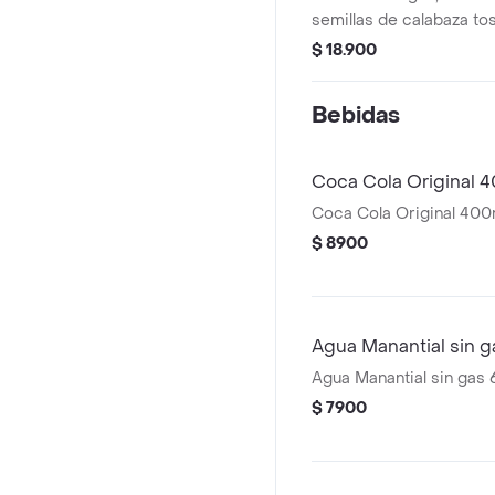
semillas de calabaza to
César Miso.
$ 18.900
Bebidas
Coca Cola Original 
Coca Cola Original 400
$ 8900
Agua Manantial sin 
Agua Manantial sin gas
$ 7900