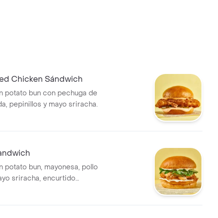
ried Chicken Sándwich
n potato bun con pechuga de
a, pepinillos y mayo sriracha.
andwich
 potato bun, mayonesa, pollo
ayo sriracha, encurtido
nsaladilla de hierbas con