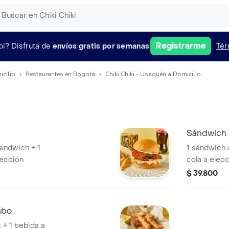
Registrarme
pi?
Disfruta de
envíos gratis por semanas
Tér
icilio
Restaurantes en Bogotá
Chiki Chiki - Usaquén a Domicilio
Sándwich 
sandwich + 1
1 sándwich 
lección
cola a elec
$ 39.800
mbo
s + 1 bebida a