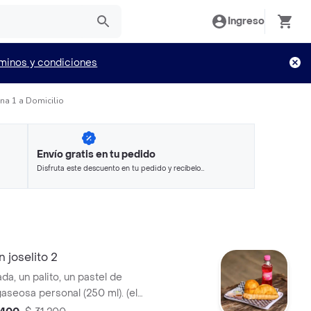
Ingreso
minos y condiciones
na 1 a Domicilio
Envío gratis en tu pedido
Disfruta este descuento en tu pedido y recíbelo
en minutos.
joselito 2
a, un palito, un pastel de
gaseosa personal (250 ml). (el
a dependiendo de la