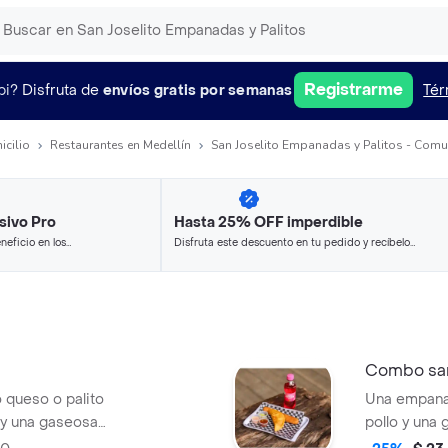
Registrarme
pi?
Disfruta de
envíos gratis por semanas
Tér
icilio
Restaurantes en Medellín
San Joselito Empanadas y Palitos - Comu
sivo Pro
Hasta 25% OFF imperdible
neficio en los
Disfruta este descuento en tu pedido y recíbelo
.
en minutos.
Combo san 
 queso o palito
Una empanad
 y una gaseosa
pollo y una 
ecio varía
precio varí