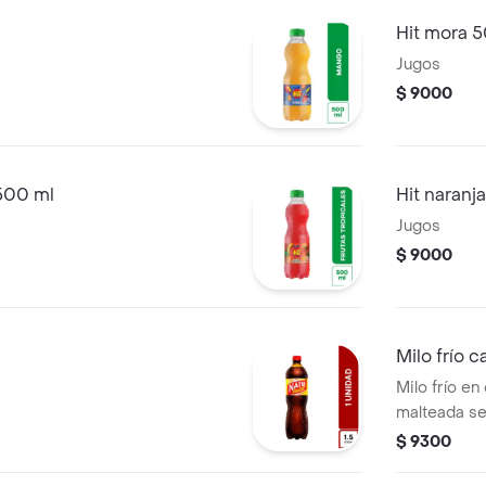
Hit mora 
Jugos
$ 9000
 500 ml
Hit naranj
Jugos
$ 9000
Milo frío ca
Milo frío en
malteada s
cocoa.
$ 9300