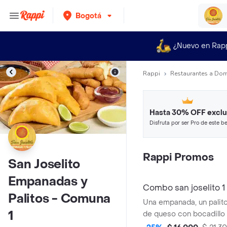
Bogotá
¿Nuevo en Rap
Rappi
Restaurantes a Dom
Hasta 30% OFF exclu
Disfruta por ser Pro de este be
restaurantes y tiendas más top
Rappi Promos
San Joselito
Empanadas y
Combo san joselito 1
Palitos - Comuna
Una empanada, un palito
1
de queso con bocadillo
personal (250 ml). (el pr