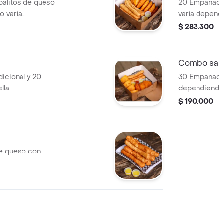
palitos de queso
20 Empanada
io varía
varía depen
ada y el palito
palito de q
$ 283.300
.
1
Combo san
dicional y 20
30 Empanada
lla
dependiendo d
desee).
$ 190.000
de queso con