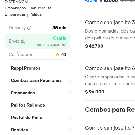
-25%
$ 16.000
$ 21.3
DISTRACOM
dependiendo de la emp
Empanadas - San Joselito
desee).
Empanadas y Palitos
Combo san joselito 3
Delivery
35 min
Dos empanadas, dos pal
dos palitos de queso co
Gratis
Envío
(nuevos usuarios)
gaseosas personales (2
$ 42.700
Calificación
4.1
Combo san joselito 6
Rappi Promos
Cuatro empanadas, cuatr
Combos para Reuniones
cuatro pasteles de pollo.
dependiendo de la emp
$ 96.000
Empanadas
Palitos Rellenos
Combos para Re
Pastel de Pollo
Combo san joselito 7
Bebidas