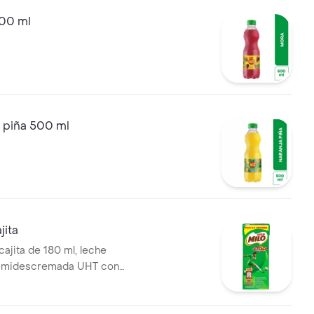
500 ml
a piña 500 ml
jita
 cajita de 180 ml, leche
emidescremada UHT con