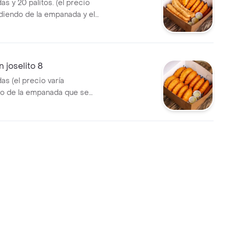
s y 20 palitos. (el precio
diendo de la empanada y el
ueso que se desee).
 joselito 8
s (el precio varía
e la empanada que se