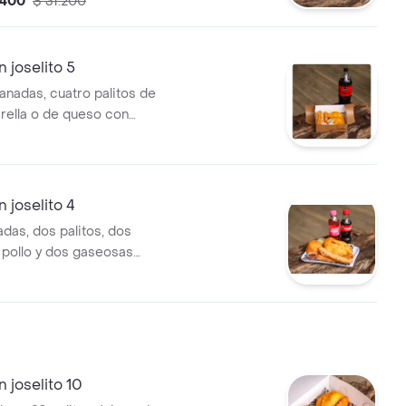
.400
$ 31.200
ue se desee).
joselito 5
nadas, cuatro palitos de
ella o de queso con
una gaseosa litro y medio
precio varía dependiendo de la
ue se desee).
joselito 4
as, dos palitos, dos
 pollo y dos gaseosas
(250ml).
joselito 10