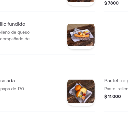
a, disfrútalo
del bocadi
$ 7800
de piña y mo
illo fundido
elleno de queso
e acompañado de
ra.
 salada
Pastel de 
y papa de 170
Pastel relle
$ 11.000