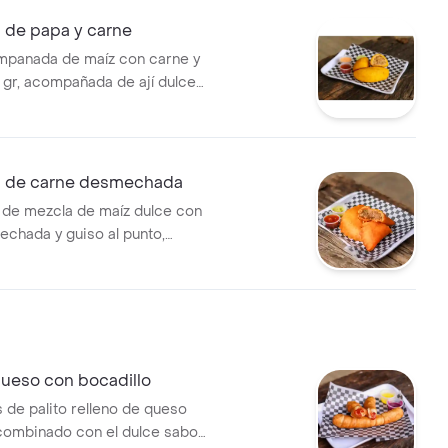
de papa y carne
mpanada de maíz con carne y
 gr, acompañada de ají dulce
guacamole, salsa rosada o
 de carne desmechada
de mezcla de maíz dulce con
chada y guiso al punto,
robarla!.
queso con bocadillo
de palito relleno de queso
combinado con el dulce sabor