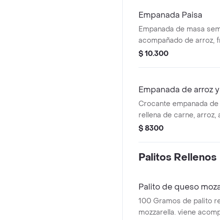
Empanada Paisa
Empanada de masa sem
acompañado de arroz, fr
$ 10.300
Empanada de arroz y
Crocante empanada de m
rellena de carne, arroz
ají dulce o picante, gua
$ 8300
rosada o showy.
Palitos Rellenos
Palito de queso moza
100 Gramos de palito r
mozzarella. viene acom