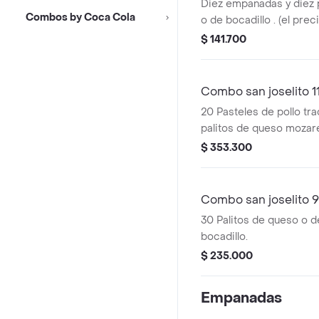
Diez empanadas y diez 
Combos by Coca Cola
o de bocadillo . (el prec
dependiendo de la empan
$ 141.700
de queso que se desee)
Combo san joselito 1
20 Pasteles de pollo tra
palitos de queso mozare
$ 353.300
Combo san joselito 9
30 Palitos de queso o 
bocadillo.
$ 235.000
Empanadas