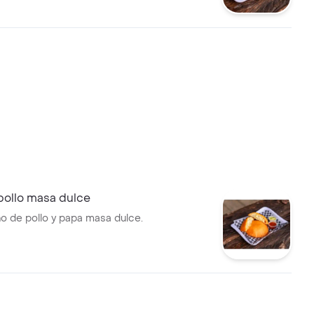
llo, acompañado de mermelada
ra. ¡pruébalo!.
pollo masa dulce
no de pollo y papa masa dulce.