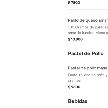
mermelada de piña y mor
$ 7800
como más te guste.
Palito de queso amar
100 Gramos de palito r
amarillo fundido. vien
mermelada de piña y mo
$ 10.800
Pastel de Pollo
Pastel de pollo masa
Pastel relleno de pollo 
gramos.
$ 9800
Bebidas