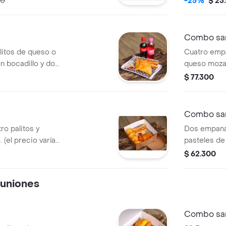
00
-25%
$ 23
anada que se
empanada q
Combo san 
itos de queso o
Cuatro empa
n bocadillo y dos
queso mozar
50ml).
bocadillo y 
$ 77.300
(1.5lt) (el 
empanada q
Combo san 
o palitos y
Dos empanad
 (el precio varía
pasteles de
anada se desee).
personales 
$ 62.300
uniones
Combo san 