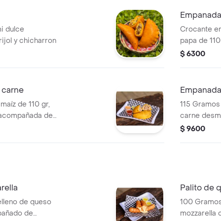
Empanada 
i dulce
Crocante e
ijol y chicharron
papa de 110
o picante, 
$ 6300
showy.
 carne
Empanada
aíz de 110 gr,
115 Gramos 
, acompañada de
carne desme
camole, salsa
¡tenés que p
$ 9600
rella
Palito de 
elleno de queso
100 Gramos 
pañado de
mozzarella 