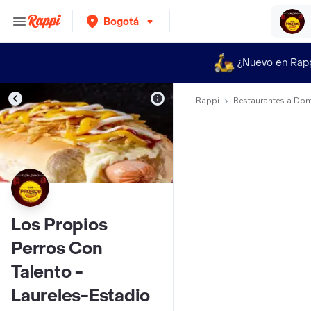
Bogotá
¿Nuevo en Rap
Rappi
Restaurantes a Dom
Los Propios
Perros Con
Talento -
Laureles-Estadio