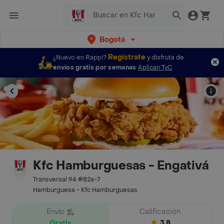
Bogotá
Regístrate
¿Nuevo en Rappi?
y disfruta de
envíos gratis por semanas
Aplican TyC
Kfc Hamburguesas - Engativá
Transversal 94 #82a-7
Hamburguesa - Kfc Hamburguesas
Envío
Calificación
Gratis
3.8