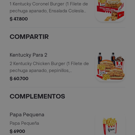
1 Kentucky Coronel Burger (1 Filete de
pechuga apanado, Ensalada Coleslaw,
BBQ y mantequilla) + 1 Pop Corn
$ 47.800
Pequeño+ 1 Papa Pequeña + 1
Gaseosa PET 400ml
COMPARTIR
Kentucky Para 2
2 Kentucky Chicken Burger (1 Filete de
pechuga apanado, pepinillos,
mayonesa premium y mantequilla) + 2
$ 60.700
Papas Pequeñas + 2 Gaseosas PET
400ml + 1 Avalancha Oreo
COMPLEMENTOS
Papa Pequena
Papa Pequeña
$ 6900