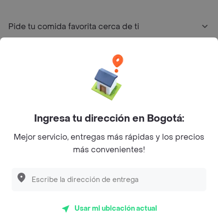
Pide tu comida favorita cerca de ti
Categorías
Únete a Rappi
Sobre Rappi
Ingresa tu dirección en Bogotá:
Mejor servicio, entregas más rápidas y los precios
Facebook
Twitter
Instagram
más convenientes!
©
2026
Rappi Inc. All rights reserved.
Usar mi ubicación actual