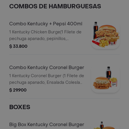
COMBOS DE HAMBURGUESAS
Combo Kentucky + Pepsi 400ml
1 Kentucky Chicken Burge(1 Filete de
pechuga apanado, pepinillos,
mayonesa premium y mantequilla) + 1
$ 33.800
Papa Pequeña + 1 Gaseosa PET
400ml + 1 Balde de Salsa 100g
Combo Kentucky Coronel Burger
1 Kentucky Coronel Burger (1 Filete de
pechuga apanado, Ensalada Coleslaw,
BBQ y mantequilla) + 1 Papa Pequeña
$ 29.900
+ 1 Gaseosa PET 400ml
BOXES
Big Box Kentucky Coronel Burger