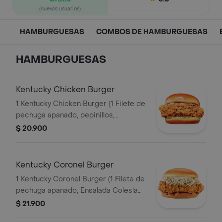
(nuevos usuarios)
HAMBURGUESAS
COMBOS DE HAMBURGUESAS
HAMBURGUESAS
Kentucky Chicken Burger
1 Kentucky Chicken Burger (1 Filete de
pechuga apanado, pepinillos,
mayonesa premium y mantequilla)
$ 20.900
Kentucky Coronel Burger
1 Kentucky Coronel Burger (1 Filete de
pechuga apanado, Ensalada Coleslaw,
BBQ y mantequilla)
$ 21.900