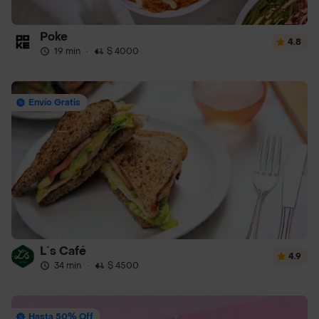
Poke
4.8
19 min
·
$ 4000
Envío Gratis
L´s Café
4.9
34 min
·
$ 4500
Hasta 50% Off