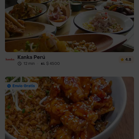
Kanka Perú
4.8
12 min
·
$ 4500
Envío Gratis