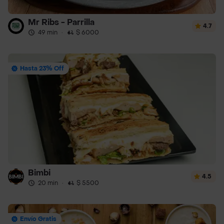
Mr Ribs - Parrilla
4.7
49 min
·
$ 6000
Hasta 23% Off
Bimbi
4.5
20 min
·
$ 5500
Envío Gratis