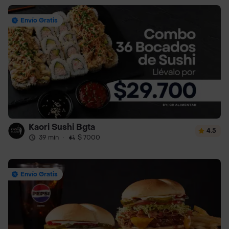
Envío Gratis
Kaori Sushi Bgta
4.5
39 min
·
$ 7000
Envío Gratis