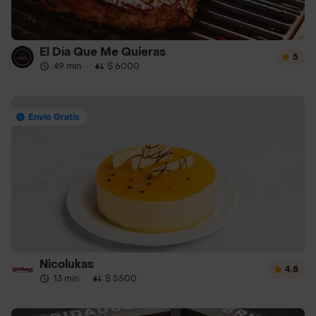
El Día Que Me Quieras
5
49 min
·
$ 6000
Envío Gratis
Nicolukas
4.8
13 min
·
$ 5500