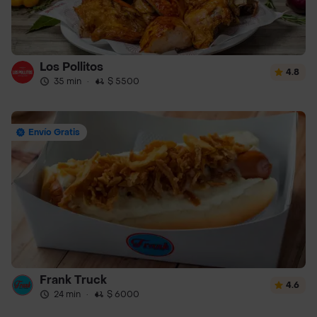
Los Pollitos
4.8
35 min
·
$ 5500
Envío Gratis
Frank Truck
4.6
24 min
·
$ 6000