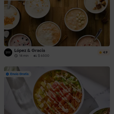
López & Gracia
4.9
14 min
·
$ 6500
Envío Gratis