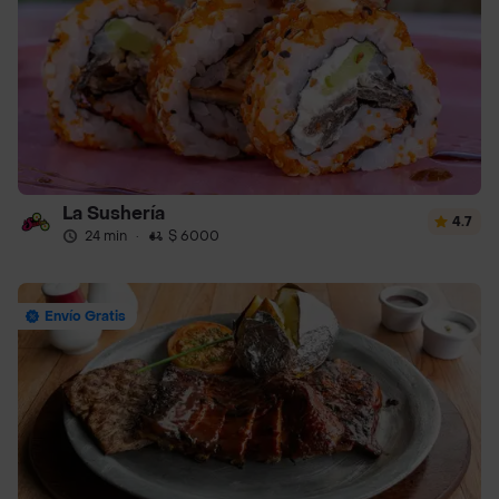
La Sushería
4.7
24 min
·
$ 6000
Envío Gratis