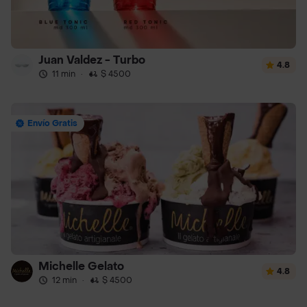
Juan Valdez - Turbo
4.8
11 min
·
$ 4500
Envío Gratis
Michelle Gelato
4.8
12 min
·
$ 4500