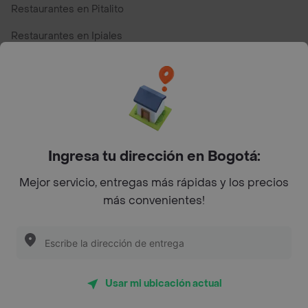
Restaurantes en Pitalito
Restaurantes en Ipiales
Restaurantes en San Andres
Restaurantes cerca de mi para pedir Comida a Domicilio -
Top Marcas y Cadenas de Restaurantes
Ingresa tu dirección en Bogotá:
Encuéntranos en estos países
Mejor servicio, entregas más rápidas y los precios
más convenientes!
App Store
Google play
AppGallery
Usar mi ubicación actual