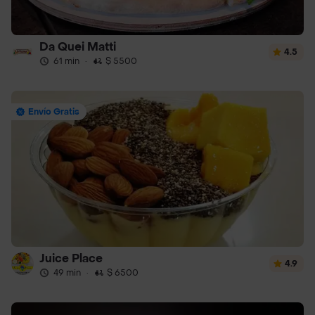
Da Quei Matti
4.5
61 min
·
$ 5500
Envío Gratis
Juice Place
4.9
49 min
·
$ 6500