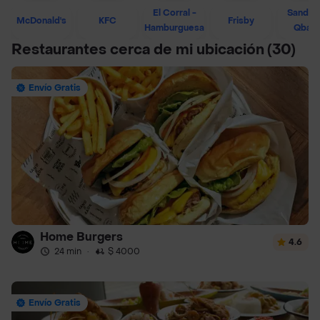
El Corral -
Sandwi
McDonald's
KFC
Frisby
Hamburguesa
Qban
Restaurantes cerca de mi ubicación
(30)
Envío Gratis
Home Burgers
4.6
24 min
·
$ 4000
Envío Gratis