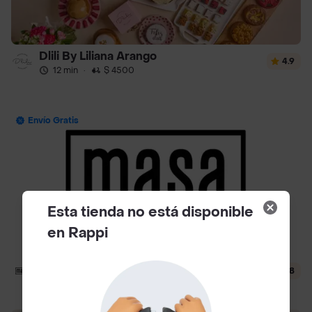
Dlili By Liliana Arango
4.9
12 min
·
$ 4500
Envío Gratis
Esta tienda no está disponible
en Rappi
Masa
4.8
24 min
·
$ 4000