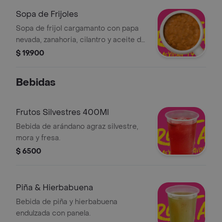
Sopa de Frijoles
Sopa de frijol cargamanto con papa
nevada, zanahoria, cilantro y aceite de
girasol.
$ 19.900
Bebidas
Frutos Silvestres 400Ml
Bebida de arándano agraz silvestre,
mora y fresa.
$ 6500
Piña & Hierbabuena
Bebida de piña y hierbabuena
endulzada con panela.