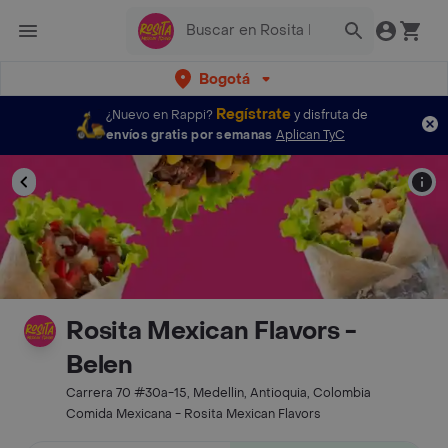
Bogotá
Regístrate
¿Nuevo en Rappi?
y disfruta de
envíos gratis por semanas
Aplican TyC
Rosita Mexican Flavors -
Belen
Carrera 70 #30a-15, Medellin, Antioquia, Colombia
Comida Mexicana - Rosita Mexican Flavors