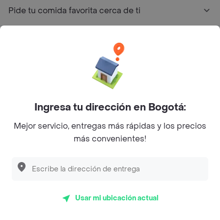
Pide tu comida favorita cerca de ti
Categorías
Únete a Rappi
Sobre Rappi
Ingresa tu dirección en Bogotá:
Mejor servicio, entregas más rápidas y los precios
Facebook
Twitter
Instagram
más convenientes!
©
2026
Rappi Inc. All rights reserved.
Usar mi ubicación actual
Rappi S.A.S. --- NIT 900.843.898-9 --- Calle 63 # 16A-02
Bogotá D.C. --- notificacionesrappi@rappi.com