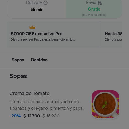
Delivery
Envío
Gratis
35 min
(nuevos usuarios)
$7,000 OFF exclusivo Pro
Hasta 35% 
Disfruta por ser Pro de este beneficio en los
Disfruta por ser 
restaurantes y tiendas más top.
restaurantes y t
Sopas
Bebidas
Sopas
Crema de Tomate
Crema de tomate aromatizada con
albahaca y orégano, pimentón y papa.
-20%
$ 12.700
$ 15.900