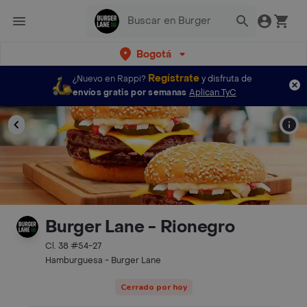
Bogotá
Regístrate
¿Nuevo en Rappi?
y disfruta de
envíos gratis por semanas
Aplican TyC
Burger Lane - Rionegro
Cl. 38 #54-27
Hamburguesa - Burger Lane
Cerrado por hoy