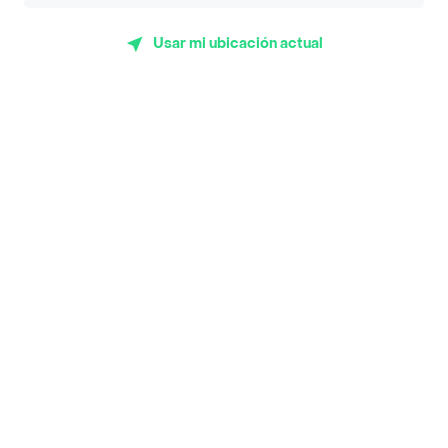
App Store
Google play
AppGallery
Usar mi ubicación actual
Pide tu comida favorita cerca de ti
Categorías
Únete a Rappi
Sobre Rappi
Facebook
Twitter
Instagram
©
2026
Rappi Inc. All rights reserved.