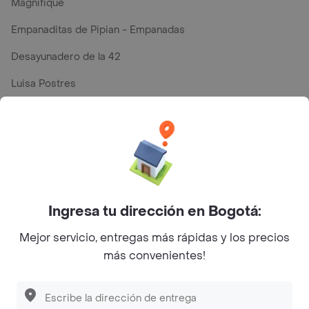
Magnifique
Empanaditas de Pipian - Empanadas
Desayunadero de la 42
Luisa Postres
Sopitas y Frijoladas
Subway
Top Marcas y Cadenas de Restaurantes
Ingresa tu dirección en Bogotá:
Encuéntranos en estos países
Mejor servicio, entregas más rápidas y los precios
más convenientes!