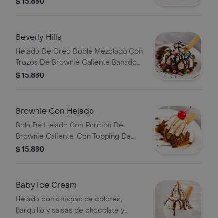
$ 15.880
Salsa De Frutos Rojos Con Topping
De Cereza Y Barquillo.
Beverly Hills
Helado De Oreo Doble Mezclado Con
Trozos De Brownie Caliente Banado
Con Salsa De Chocolate, Chips De
$ 15.880
Chocolate, Crema Chantilly, Barquillo
Y M&M.
Brownie Con Helado
Bola De Helado Con Porcion De
Brownie Caliente, Con Topping De
Barquillo, Cereza Y Salsa De
$ 15.880
Caramelo Y Chocolate.
Baby Ice Cream
Helado con chispas de colores,
barquillo y salsas de chocolate y