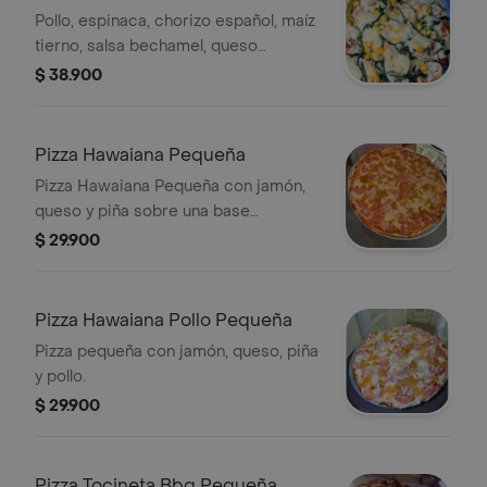
Pollo, espinaca, chorizo español, maíz
tierno, salsa bechamel, queso
holandés, queso parmesano.
$ 38.900
Pizza Hawaiana Pequeña
Pizza Hawaiana Pequeña con jamón,
queso y piña sobre una base
crujiente.
$ 29.900
Pizza Hawaiana Pollo Pequeña
Pizza pequeña con jamón, queso, piña
y pollo.
$ 29.900
Pizza Tocineta Bbq Pequeña