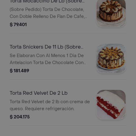
Torta Mocaccino De Lb (Sobre
Pedido)
(Sobre Pedido) Torta De Chocolate,
Con Doble Relleno De Flan De Cafe,
Decorada Con Cubierta De Crema De
$ 79.401
Helado De Chocolate, Desborde De
Chocolate, Monos De Crema Y Rollos
De Chocolate.
Torta Snickers De 11 Lb (Sobre
Pedido)
Se Elaboran Con Al Menos 1 Dia De
Antelacion Torta De Chocolate Con
Pedacitos De Snickers, Cubierta De
$ 181.489
Queso Crema, Chocolate, Caramelo Y
Snickers.
Torta Red Velvet De 2 Lb
Torta Red Velvet de 2 lb con crema de
queso. Requiere refrigeración.
$ 204.175