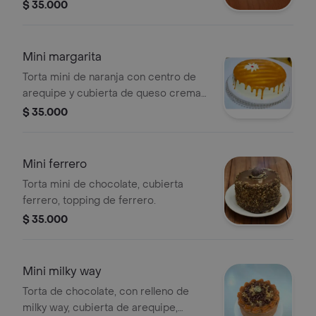
crema, bañada con semillas de
$ 35.000
amapola.
Mini margarita
Torta mini de naranja con centro de
arequipe y cubierta de queso crema y
arequipe desbordado.
$ 35.000
Mini ferrero
Torta mini de chocolate, cubierta
ferrero, topping de ferrero.
$ 35.000
Mini milky way
Torta de chocolate, con relleno de
milky way, cubierta de arequipe,