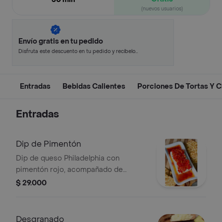
(nuevos usuarios)
Envío gratis en tu pedido
Disfruta este descuento en tu pedido y recíbelo
en minutos.
Entradas
Bebidas Calientes
Porciones De Tortas Y 
Entradas
Dip de Pimentón
Dip de queso Philadelphia con
pimentón rojo, acompañado de
galletas saladas.
$ 29.000
Desgranado