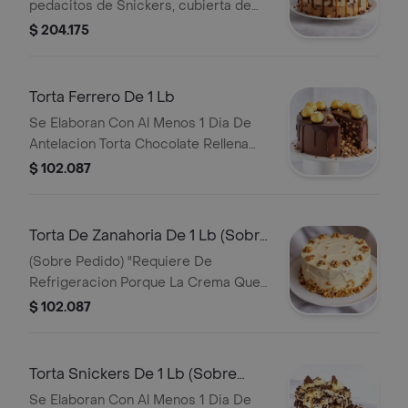
pedacitos de Snickers, cubierta de
queso crema, chocolate, caramelo y
$ 204.175
más Snickers. Disponible solo sobre
pedido.
Torta Ferrero De 1 Lb
Se Elaboran Con Al Menos 1 Dia De
Antelacion Torta Chocolate Rellena
Con Nutella Y Ferreros Troceados,
$ 102.087
Cubierta Con Ganache De Chocolate
Y Decorada Con Ferreros.
Torta De Zanahoria De 1 Lb (Sobre
Pedido)
(Sobre Pedido) "Requiere De
Refrigeracion Porque La Crema Que
Lleva Es A Base De Queso Crema"
$ 102.087
_Torta A Base De Zanahoria, Ciruelas
Y Frutos Secos Decorada Con
Glaseado De Queso Crema Y Nueces
Torta Snickers De 1 Lb (Sobre
Pedido)
Se Elaboran Con Al Menos 1 Dia De