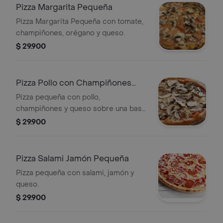
Pizza Margarita Pequeña
Pizza Margarita Pequeña con tomate,
champiñones, orégano y queso.
$ 29.900
Pizza Pollo con Champiñones
Pequeña
Pizza pequeña con pollo,
champiñones y queso sobre una base
de salsa de tomate.
$ 29.900
Pizza Salami Jamón Pequeña
Pizza pequeña con salami, jamón y
queso.
$ 29.900