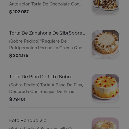
Antelacion Torta De Chocolate Con
Pedacitos De Snickers, Cubierta De
$ 102.087
Queso Crema, Chocolate, Caramelo Y
Snickers.
Torta De Zanahoria De 2lb(Sobre
Pedido)
(Sobre Pedido) "Requlere De
Refrigeracion Porque La Crema Que
Lleva Es A Base De Queso Crema"
$ 204.175
Torta A Base De Zanahoria, Ciruelas Y
Frutos Secos Decorada Con
Glaseado De Queso Crema Y Nueces
Torta De Pina De 1 Lb (Sobre
Pedido)
(Sobre Pedido) Torta A Base De Pina,
Decorada Con Rodajas De Pinas
Caramelizadas Y Cerezas
$ 79.401
Foto Ponque 2lb
(Sobre Pedido) Sabor Vainilla O