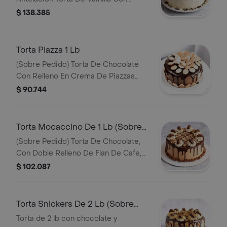
Relleno De Arequipe, Cubierta Con
$ 138.385
Crema De Merengue Clasico Y Chips
De Chocolate.
Torta Piazza 1 Lb
(Sobre Pedido) Torta De Chocolate
Con Relleno En Crema De Piazzas
Cubierta De Ganache De Chocolate Y
$ 90.744
Decorada Con Plazzas
Torta Mocaccino De 1 Lb (Sobre
Pedido)
(Sobre Pedido) Torta De Chocolate,
Con Doble Relleno De Flan De Cafe,
Decorada Con Cubierta De Crema De
$ 102.087
Helado De Chocolate, Desborde De
Chocolate, Monos De Crema Y Rollos
De Chocolate.
Torta Snickers De 2 Lb (Sobre
Pedido)
Torta de 2 lb con chocolate y