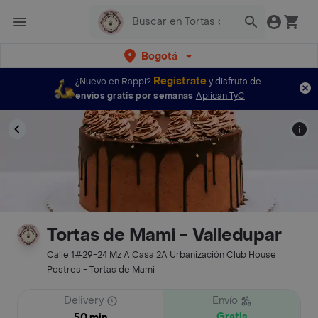
Bogotá
Regístrate
¿Nuevo en Rappi?
y disfruta de
envíos gratis por semanas
Aplican TyC
Tortas de Mami - Valledupar
Calle 1#29-24 Mz A Casa 2A Urbanización Club House
Postres - Tortas de Mami
Delivery
Envío
Gratis
50 min