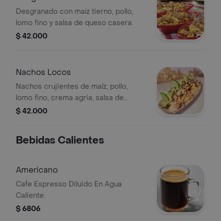
Desgranado con maíz tierno, pollo,
lomo fino y salsa de queso casera.
$ 42.000
Nachos Locos
Nachos crujientes de maíz, pollo,
lomo fino, crema agria, salsa de
queso, guacamole y pico de gallo.
$ 42.000
Bebidas Calientes
Americano
Cafe Espresso Diluido En Agua
Caliente.
$ 6806