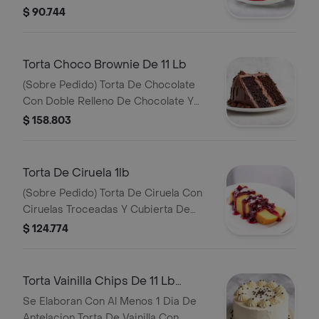
Salsa De Ciruelas_
$ 90.744
Torta Choco Brownie De 11 Lb
(Sobre Pedido) Torta De Chocolate
Con Doble Relleno De Chocolate Y
Arequipe Y Cubierta De Ganache De
$ 158.803
Chocolate.
Torta De Ciruela 1lb
(Sobre Pedido) Torta De Ciruela Con
Ciruelas Troceadas Y Cubierta De
Salsa De Ciruelas
$ 124.774
Torta Vainilla Chips De 11 Lb
(Sobre Pedido)
Se Elaboran Con Al Menos 1 Dia De
Antelacion Torta De Vainilla Con