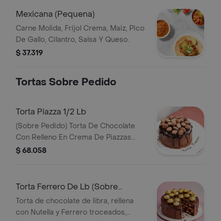
Mexicana (Pequena)
Carne Molida, Frijol Crema, Maiz, Pico
De Gallo, Cilantro, Salsa Y Queso.
$ 37.319
Tortas Sobre Pedido
Torta Piazza 1/2 Lb
(Sobre Pedido) Torta De Chocolate
Con Relleno En Crema De Piazzas
Cubierta De Ganache De Chocolate Y
$ 68.058
Decorada Con Piazzas
Torta Ferrero De Lb (Sobre
Pedido)
Torta de chocolate de libra, rellena
con Nutella y Ferrero troceados,