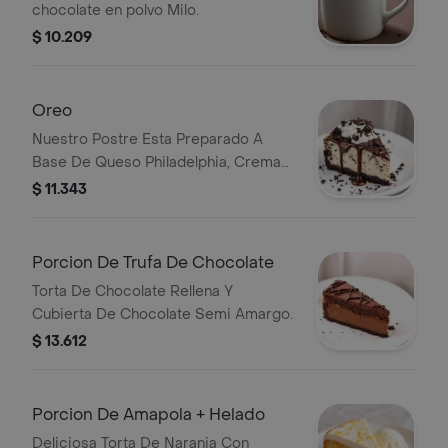
chocolate en polvo Milo.
$ 10.209
Oreo
Nuestro Postre Esta Preparado A
Base De Queso Philadelphia, Crema
De Leche Y Leche Condensada Con
$ 11.343
Cama De Oreo, Cubierto De Coulis
De Oreo Y Oreo Trituradas.
Porcion De Trufa De Chocolate
Torta De Chocolate Rellena Y
Cubierta De Chocolate Semi Amargo.
$ 13.612
Porcion De Amapola + Helado
Deliciosa Torta De Naranja Con