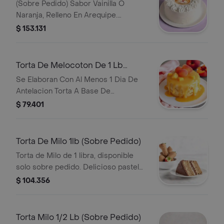
(Sobre Pedido) Sabor Vainilla O
Naranja, Relleno En Arequipe.
Cubierta En Crema Merengue Imagen
$ 153.131
Impresa En Lamina De Arroz
Comestible. Se Elabora Con La
Imagen Que Nos Indiques Y Los
Torta De Melocoton De 1 Lb
Colores De Crema Que Nos Indiques.
(Sobre Pedido)
Se Elaboran Con Al Menos 1 Dia De
Antelacion Torta A Base De
Melocoton, Trocitos De Melocoton,
$ 79.401
Decorada Con Desborde De Salsa De
Melocoton Y Melocotones.
Torta De Milo 1lb (Sobre Pedido)
Torta de Milo de 1 libra, disponible
solo sobre pedido. Delicioso pastel
con capas de Milo y cobertura de
$ 104.356
chocolate.
Torta Milo 1/2 Lb (Sobre Pedido)