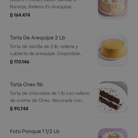
Naranja, Relleno En Arequipe.
Cubierta En Crema Merengue Imagen
$ 164.474
Impresa En Lamina De Arroz
Comestible. Se Elabora Con La
Imagen Que Nos Indiques Y Los
Torta De Arequipe 2 Lb
Colores De Crema Que Nos Indiques.
Torta de vainilla de 2 lb, rellena y
cubierta de arequipe. Disponible
sobre pedido.
$ 170.146
Torta Oreo 1lb
Torta de chocolate de 1 lb con relleno
de crema de Oreo, decorada con
trozos de galleta.
$ 90.744
Foto Ponque 1 1/2 Lb