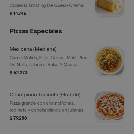
Cubierta Frosting De Queso Crema
Agridulce Y Semillas De Amapola Mas
$ 14.746
Helado
Pizzas Especiales
Mexicana (Mediana)
Carne Molida, Frijol Crema, Maiz, Pico
De Gallo, Cilantro, Salsa Y Queso.
$ 62.273
Champinon Tocineta (Grande)
Pizza grande con champiñones,
tocineta y cebolla blanca en julianas.
$ 79.288