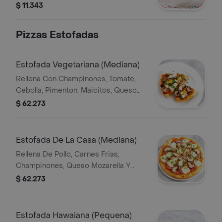
caramelo.
$ 11.343
Pizzas Estofadas
Estofada Vegetariana (Mediana)
Rellena Con Champinones, Tomate,
Cebolla, Pimenton, Maicitos, Queso
Mozzarella Y Queso Crema.
$ 62.273
Estofada De La Casa (Mediana)
Rellena De Pollo, Carnes Frias,
Champinones, Queso Mozarella Y
Queso Crema.
$ 62.273
Estofada Hawaiana (Pequena)