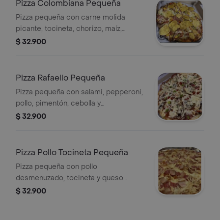
Pizza Colombiana Pequeña
Pizza pequeña con carne molida
picante, tocineta, chorizo, maíz,
cebolla, pimentón y platanitos.
$ 32.900
Pizza Rafaello Pequeña
Pizza pequeña con salami, pepperoni,
pollo, pimentón, cebolla y
champiñones.
$ 32.900
Pizza Pollo Tocineta Pequeña
Pizza pequeña con pollo
desmenuzado, tocineta y queso
fundido.
$ 32.900