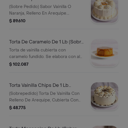
(Sobre Pedido) Sabor Vainilla O
Naranja, Relleno En Arequipe.
Cubierta En Crema Merengue Imagen
$ 89.610
Impresa En Lamina De Arroz
Comestible. Se Elabora Con La
Imagen Que Nos Indiques Y Los
Torta De Caramelo De 1 Lb (Sobre
Colores De Crema Que Nos Indiques.
Pedido)
Torta de vainilla cubierta con
caramelo fundido. Se elabora con al
menos 1 día de antelación. Peso: 1 lb.
$ 102.087
Disponible solo sobre pedido.
Torta Vainilla Chips De 1 Lb
(Sobre Pedido)
(Sobrepedido) Torta De Vainilla Con
Relleno De Arequipe, Cubierta Con
Crema De Merengue Clasico Y Chips
$ 48.775
De Chocolate