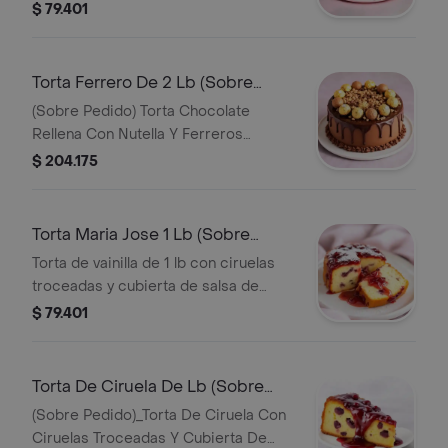
cubierta con ganache de chocolate y
$ 79.401
decorada con Ferrero. Disponible
solo sobre pedido.
Torta Ferrero De 2 Lb (Sobre
Pedido)
(Sobre Pedido) Torta Chocolate
Rellena Con Nutella Y Ferreros
Troceados, Cubierta Con Ganache De
$ 204.175
Chocolate Y Decorada Con Ferreros
Torta Maria Jose 1 Lb (Sobre
Pedido)
Torta de vainilla de 1 lb con ciruelas
troceadas y cubierta de salsa de
ciruelas. Se elabora con al menos 1
$ 79.401
día de antelación.
Torta De Ciruela De Lb (Sobre
Pedido)
(Sobre Pedido)_Torta De Ciruela Con
Ciruelas Troceadas Y Cubierta De