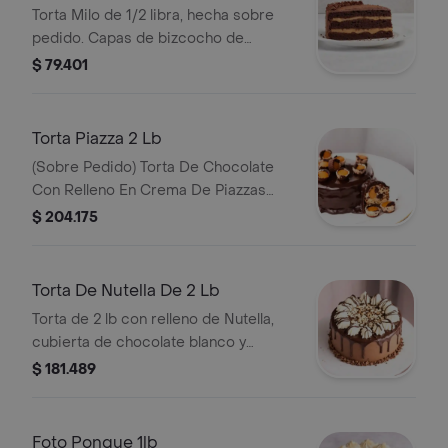
Torta Milo de 1/2 libra, hecha sobre
pedido. Capas de bizcocho de
chocolate con relleno de crema
$ 79.401
visible.
Torta Piazza 2 Lb
(Sobre Pedido) Torta De Chocolate
Con Relleno En Crema De Piazzas
Cubierta De Ganache De Chocolate Y
$ 204.175
Decorada Con Piazzas
Torta De Nutella De 2 Lb
Torta de 2 lb con relleno de Nutella,
cubierta de chocolate blanco y
ganache de chocolate. Decorada con
$ 181.489
crema y trozos de nuez.
Foto Ponque 1lb