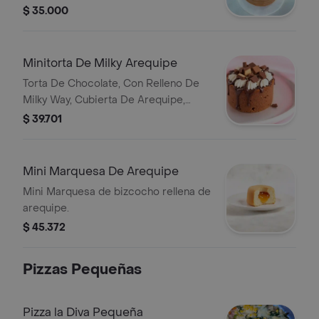
chispas de chocolate y maní.
$ 35.000
Minitorta De Milky Arequipe
Torta De Chocolate, Con Relleno De
Milky Way, Cubierta De Arequipe,
Chispas De Chocolate Y Mani
$ 39.701
Mini Marquesa De Arequipe
Mini Marquesa de bizcocho rellena de
arequipe.
$ 45.372
Pizzas Pequeñas
Pizza la Diva Pequeña