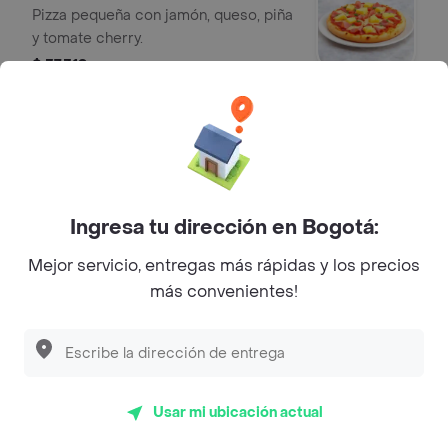
Pizza pequeña con jamón, queso, piña
y tomate cherry.
$ 37.319
Estofada De La Casa (Grande)
Rellena De Pollo, Carnes Frias,
Champinones, Queso Mozarella Y
Queso Crema.
$ 79.288
Ingresa tu dirección en Bogotá:
Mejor servicio, entregas más rápidas y los precios
Estofada De La Casa (Pequena)
más convenientes!
Rellena De Pollo, Carnes Frias,
Champinones, Queso Mozarella Y
Queso Crema.
$ 37.319
Usar mi ubicación actual
Estofada Vegetariana (Pequena)