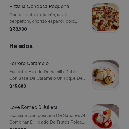
Pizza la Condesa Pequeña
Queso, tocineta, jamón, salami,
pepperoni, chorizo español, pollo,
cebolla caramelizada, salsa de la casa
$ 38.900
y queso.
Helados
Ferrero Caramelo
Exquisito Helado De Vainilla Doble
Con Base De Caramelo Un Toque De
Crema Chantilly, Topping De Barquillo
$ 15.880
De Chocolate, Ferrero Rocher
Banado Con Salsa De Chocolate Y
Caramelo.
Love Romeo & Julieta
Exquisita Composicion De Sabores Al
Combinar El Helado De Frutos Rojos,
Vainilla Y Crema Chantilly; Banado En