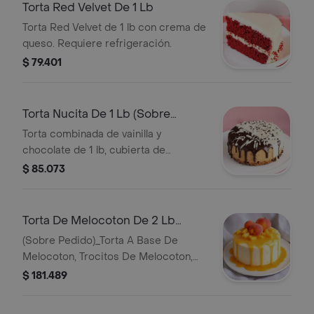
Torta Red Velvet De 1 Lb
Torta Red Velvet de 1 lb con crema de
queso. Requiere refrigeración.
$ 79.401
Torta Nucita De 1 Lb (Sobre
Pedido)
Torta combinada de vainilla y
chocolate de 1 lb, cubierta de
ganache de chocolate negro y blanco.
$ 85.073
Disponible solo sobre pedido.
Torta De Melocoton De 2 Lb
(Sobre Pedido)
(Sobre Pedido)_Torta A Base De
Melocoton, Trocitos De Melocoton,
Decorada Con Desborde De Salsa De
$ 181.489
Melocoton Y Melocotones_