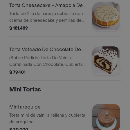
Torta Cheesecake - Amapola De
2 Lb
Torta de 2 lb de naranja cubierta con
crema de cheesecake y semillas de
amapola.
$ 181.489
Torta Veteado De Chocolate De 1
Lb (Sobre Pedido)
(Sobre Pedido) Torta De Vainilla
Combinada Con Chocolate, Cubierta
Con Crema Merengue Clasico Y
$ 79.401
Chips De Chocolate
Mini Tortas
Mini arequipe
Torta mini de vainilla rellena y cubierta
de arequipe.
$ 30.000