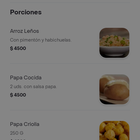
Porciones
Arroz Leños
Con pimentón y habichuelas.
$ 4500
Papa Cocida
2 uds. con salsa papa.
$ 4500
Papa Criolla
250 G