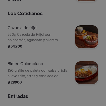
acompañado de una porción de
papas y bebida.
Los Cotidianos
Cazuela de frijol
350g Cazuela de Frijol con
chicharrón, aguacate y cilantro.
Acompañada de 150 g de bife de
$ 34.900
paleta, plátano maduro y arroz blanco.
Bistec Colombiano
150 g Bife de paleta con salsa criolla,
huevo frito, arroz y ensalada de
cebolla y tomate
$ 29.900
Entradas