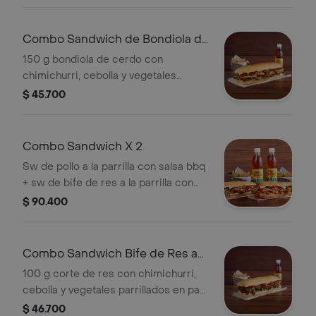
porción de papas y bebida.
Combo Sandwich de Bondiola de
Cerdo
150 g bondiola de cerdo con
chimichurri, cebolla y vegetales
parrillados en pan horneado
$ 45.700
acompañado de una porción de
papas y bebida.
Combo Sandwich X 2
Sw de pollo a la parrilla con salsa bbq
+ sw de bife de res a la parrilla con
chimichurri + 2 porciones de papa
$ 90.400
casco + 2 gaseosas.
Combo Sandwich Bife de Res a
la Parrilla
100 g corte de res con chimichurri,
cebolla y vegetales parrillados en pan
horneado acompañado de una
$ 46.700