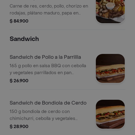
Carne de res, cerdo, pollo, chorizo en
rodajas, plátano maduro, papa en
cascos, anillos de cebolla, 2 arepas
$ 84.900
de maíz, tomate y salsa rosada.
Sandwich
Sandwich de Pollo a la Parrillla
165 g pollo en salsa BBQ con cebolla
y vegetales parrillados en pan
horneado.
$ 26.900
Sandwich de Bondiola de Cerdo
150 g bondiola de cerdo con
chimichurri, cebolla y vegetales
parrillados en pan horneado.
$ 28.900