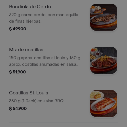
Bondiola de Cerdo
320 g carne cerdo, con mantequilla
de finas hierbas.
$ 49.900
Mix de costillas
150 g aprox. costillas st louis y 150 g
aprox. costillas ahumadas en salsa
BBQ, papas criollas y 2
$ 51.900
acompañamientos tradicionales.
Costillas St. Louis
350 g (1 Rack) en salsa BBQ.
$ 54.900