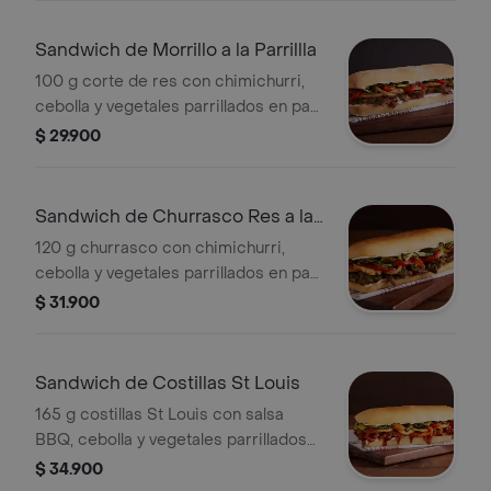
Sandwich de Morrillo a la Parrillla
100 g corte de res con chimichurri,
cebolla y vegetales parrillados en pan
horneado.
$ 29.900
Sandwich de Churrasco Res a la
Parrillla
120 g churrasco con chimichurri,
cebolla y vegetales parrillados en pan
horneado.
$ 31.900
Sandwich de Costillas St Louis
165 g costillas St Louis con salsa
BBQ, cebolla y vegetales parrillados
en pan horneado.
$ 34.900