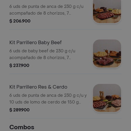
6 uds de punta de anca de 230 g c/u
acompañado de 8 chorizos, 7
morcillas, 20 arepas, 160g
$ 206.900
chimichurri, 160g guacamole y 160g
salsa BBQ. Para compartir.
Kit Parrillero Baby Beef
6 uds de baby beef de 230 g c/u
acompañado de 8 chorizos, 7
morcillas, 20 arepas, 160g
$ 237.900
chimichurri, 160g guacamole y 160g
salsa BBQ. Ideal para compartir.
Kit Parrillero Res & Cerdo
6 uds de punta de anca de 230 g c/u y
10 uds de lomo de cerdo de 150 g
c/u,8 chorizos,7 morcillas,20 arepas,
$ 289.900
chimichurri, guacamole y salsa BBQ.
Combos