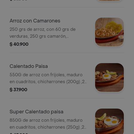
de 90 grs, acompañado de monedas
de plátano y 1,5 onz de hogao.
Arroz con Camarones
250 grs de arroz, con 60 grs de
verduras, 250 grs camarón,
acompañado de dos patacones y 1,5
$ 40.900
onz de salsa encocado.
Calentado Paisa
550G de arroz con frijoles, maduro
en cuadritos, chicharrones (200g) ,2
arepas de maíz, 1 huevo frito y
$ 37.900
aguacate
Super Calentado paisa
850G de arroz con frijoles, maduro
en cuadritos, chicharrones (250g) ,2