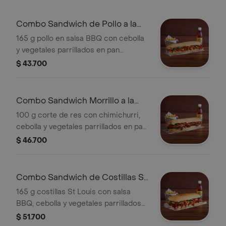
Combo Sandwich de Pollo a la
Parrillla
165 g pollo en salsa BBQ con cebolla
y vegetales parrillados en pan
horneado acompañado de una
$ 43.700
porción de papas y bebida.
Combo Sandwich Morrillo a la
Parrillla
100 g corte de res con chimichurri,
cebolla y vegetales parrillados en pan
horneado acompañado de una
$ 46.700
porción de papas y bebida.
Combo Sandwich de Costillas St
Louis
165 g costillas St Louis con salsa
BBQ, cebolla y vegetales parrillados
en pan horneado acompañado de una
$ 51.700