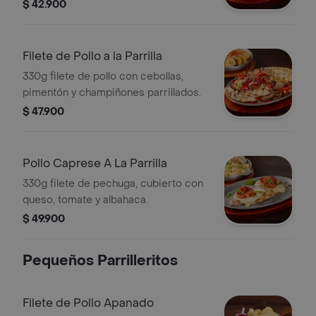
cascos y salsa alioli de ajo.
$ 42.900
Filete de Pollo a la Parrilla
330g filete de pollo con cebollas,
pimentón y champiñones parrillados.
$ 47.900
Pollo Caprese A La Parrilla
330g filete de pechuga, cubierto con
queso, tomate y albahaca.
$ 49.900
Pequeños Parrilleritos
Filete de Pollo Apanado