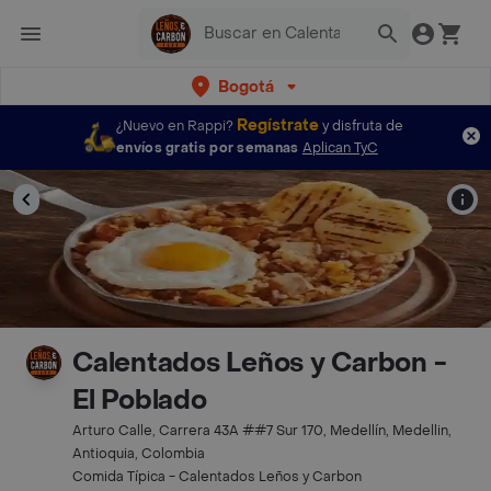
Bogotá
Regístrate
¿Nuevo en Rappi?
y disfruta de
envíos gratis por semanas
Aplican TyC
Calentados Leños y Carbon -
El Poblado
Arturo Calle, Carrera 43A ##7 Sur 170, Medellín, Medellin,
Antioquia, Colombia
Comida Típica - Calentados Leños y Carbon