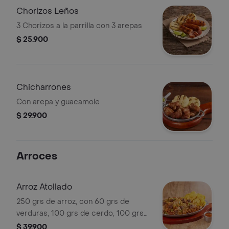
Chorizos Leños
3 Chorizos a la parrilla con 3 arepas
$ 25.900
Chicharrones
Con arepa y guacamole
$ 29.900
Arroces
Arroz Atollado
250 grs de arroz, con 60 grs de
verduras, 100 grs de cerdo, 100 grs
de res, 1,5 und de chorizo de cerdo
$ 39.900