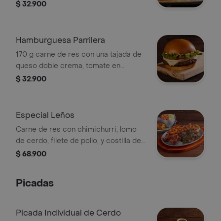
salsa BBQ en pan brioche.
$ 32.900
Hamburguesa Parrilera
170 g carne de res con una tajada de
queso doble crema, tomate en
rodajas, cebolla en rodajas, lechuga y
$ 32.900
salsa BBQ en pan brioche.
Especial Leños
Carne de res con chimichurri, lomo
de cerdo, filete de pollo, y costilla de
cerdo ahumada. Incluye 2
$ 68.900
acompañamientos tradicionales.
Picadas
Picada Individual de Cerdo