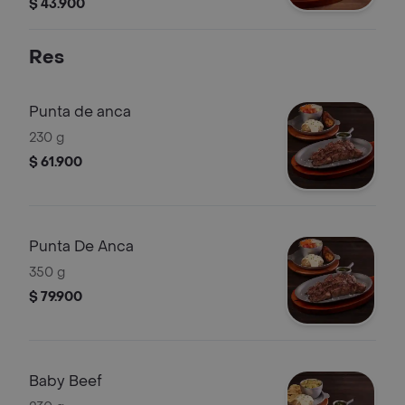
arepas de maíz, 2 huevos fritos y
$ 43.900
aguacate
Res
Punta de anca
230 g
$ 61.900
Punta De Anca
350 g
$ 79.900
Baby Beef