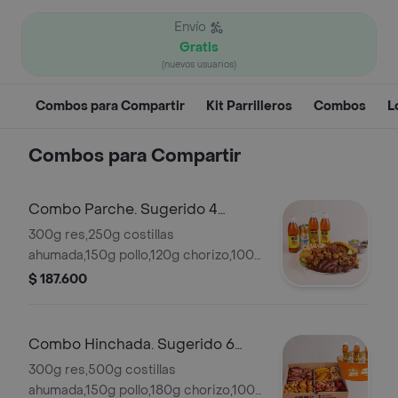
Envío
Gratis
(nuevos usuarios)
Combos para Compartir
Kit Parrilleros
Combos
L
Combos para Compartir
Combo Parche. Sugerido 4
personas.
300g res,250g costillas
ahumada,150g pollo,120g chorizo,100g
chicharron,papa criolla,arepas,plátano
$ 187.600
maduro,mazorcas,3 gaseosas 1
cerveza.
Combo Hinchada. Sugerido 6
personas.
300g res,500g costillas
ahumada,150g pollo,180g chorizo,100g