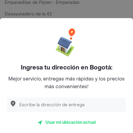
Empanaditas de Pipian - Empanadas
Desayunadero de la 42
Luisa Postres
Sopitas y Frijoladas
Subway
Ingresa tu dirección en Bogotá:
Top Marcas y Cadenas de Restaurantes
Mejor servicio, entregas más rápidas y los precios
más convenientes!
Encuéntranos en estos países
Usar mi ubicación actual
App Store
Google play
AppGallery