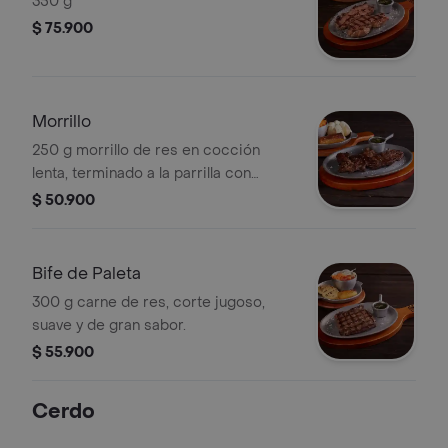
350 g
$ 75.900
Morrillo
250 g morrillo de res en cocción
lenta, terminado a la parrilla con
chimichurri.
$ 50.900
Bife de Paleta
300 g carne de res, corte jugoso,
suave y de gran sabor.
$ 55.900
Cerdo