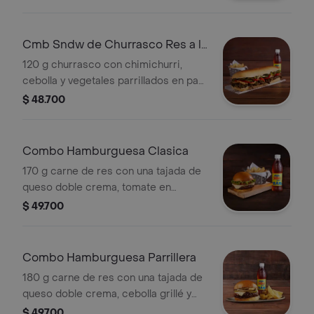
porción de papas y bebida.
Cmb Sndw de Churrasco Res a la
Parrillla
120 g churrasco con chimichurri,
cebolla y vegetales parrillados en pan
horneado acompañado de una
$ 48.700
porción de papas y bebida.
Combo Hamburguesa Clasica
170 g carne de res con una tajada de
queso doble crema, tomate en
rodajas, cebolla en rodajas, lechuga y
$ 49.700
salsa BBQ en pan brioche
acompañado de una porción de
papas y bebida.
Combo Hamburguesa Parrillera
180 g carne de res con una tajada de
queso doble crema, cebolla grillé y
salsa BBQ en pan brioche
$ 49.700