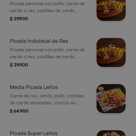
Picada personal con pollo, carne de
cerdo o res, costillas de cerdo,
plátano maduro, papa criolla y anillos
$ 39.900
de cebolla
Picada Individual de Res
Picada personal con pollo, carne de
cerdo o res, costillas de cerdo,
plátano maduro, papa criolla y anillos
$ 39.900
de cebolla
Media Picada Leños
Carne de res, cerdo, pollo, costillas
de cerdo ahumadas, chorizo en
rodajas, monedas de plátano, papa en
$ 64.900
cascos, anillos de cebolla, 2 arepas
de maíz, tomate y salsa rosada.
Picada Super Leños