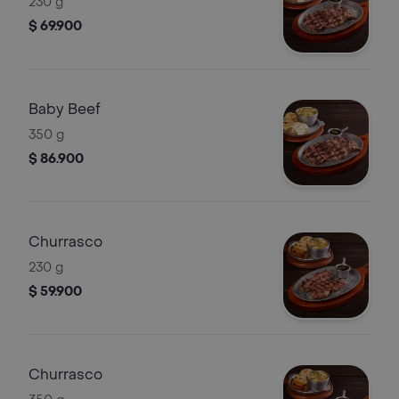
230 g
$ 69.900
Baby Beef
350 g
$ 86.900
Churrasco
230 g
$ 59.900
Churrasco