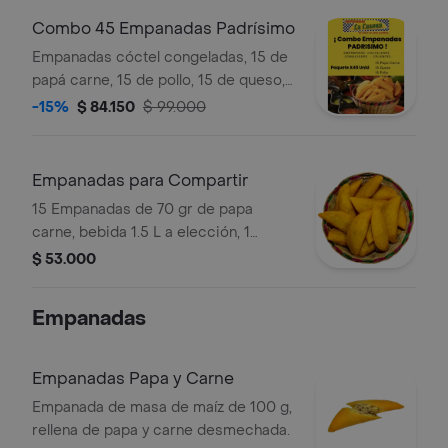
Combo 45 Empanadas Padrísimo
Empanadas cóctel congeladas, 15 de
papá carne, 15 de pollo, 15 de queso,
más guacamole. Paquete por 45
-15%
$ 84.150
$ 99.000
unidades en total
Empanadas para Compartir
15 Empanadas de 70 gr de papa
carne, bebida 1.5 L a elección, 1
guacamole picante 3oz.
$ 53.000
Empanadas
Empanadas Papa y Carne
Empanada de masa de maíz de 100 g,
rellena de papa y carne desmechada.