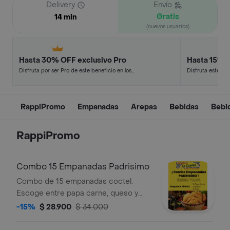
Delivery
Envío
Gratis
14 min
(nuevos usuarios)
Hasta 30% OFF exclusivo Pro
Hasta 15% 
Disfruta por ser Pro de este beneficio en los
Disfruta este de
restaurantes y tiendas más top.
en minutos.
RappiPromo
Empanadas
Arepas
Bebidas
Bebi
RappiPromo
Combo 15 Empanadas Padrisimo
Combo de 15 empanadas coctel.
Escoge entre papa carne, queso y
pollo.
-15%
$ 28.900
$ 34.000