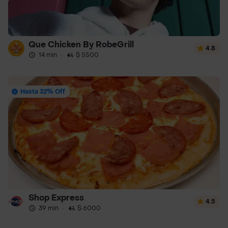
Que Chicken By RobeGrill
4.8
14 min
·
$ 5500
Hasta 32% Off
Shop Express
4.5
39 min
·
$ 6000