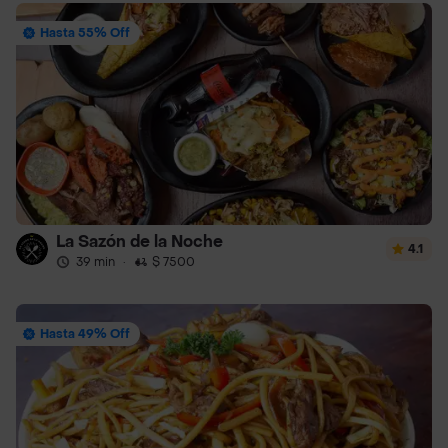
Hasta 55% Off
La Sazón de la Noche
4.1
39 min
·
$ 7500
Hasta 49% Off