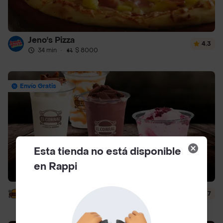
Jeno's Pizza
4.3
34 min
·
$ 8000
Envío Gratis
Esta tienda no está disponible
en Rappi
El Corral - Malteadas y Helados
4.7
12 min
·
$ 5000