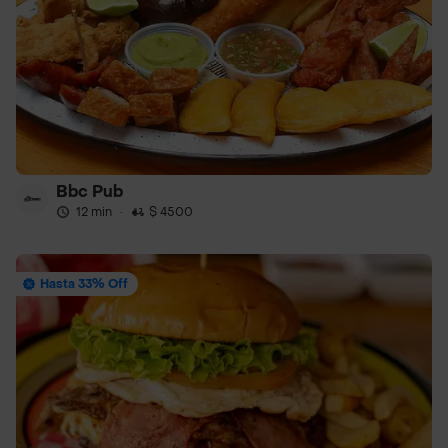
Bbc Pub
12 min
·
$ 4500
Hasta 33% Off