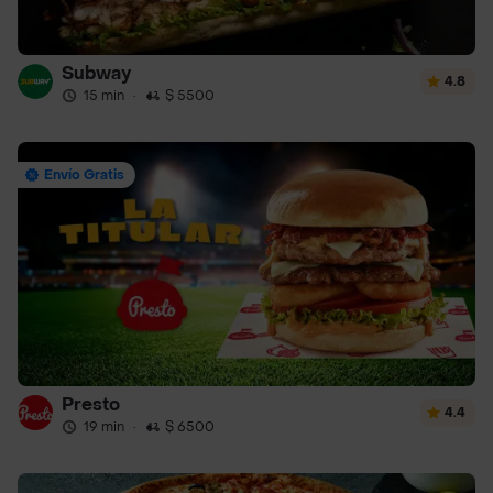
Subway
4.8
15 min
·
$ 5500
Envío Gratis
Presto
4.4
19 min
·
$ 6500