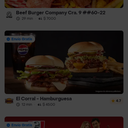
Beef Burger Company Cra. 9 ##60-22
29 min
·
$ 7000
Envío Gratis
El Corral - Hamburguesa
4.7
12 min
·
$ 4500
Envío Gratis