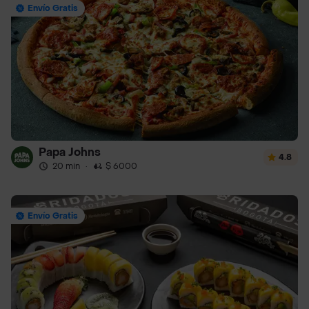
Envío Gratis
Papa Johns
4.8
20 min
·
$ 6000
Envío Gratis