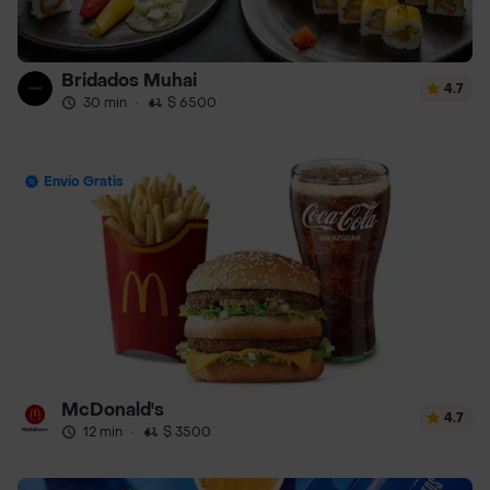
Bridados Muhai
4.7
30 min
·
$ 6500
Envío Gratis
McDonald's
4.7
12 min
·
$ 3500