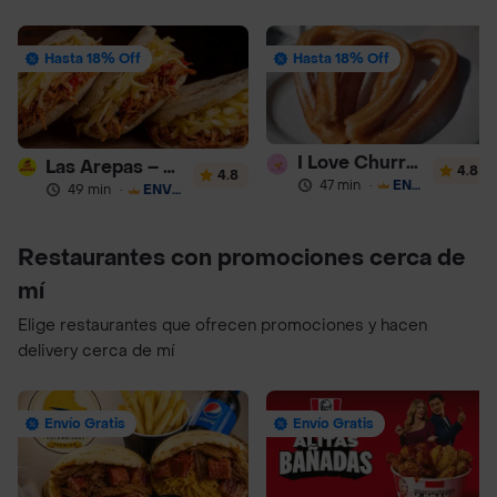
Hasta 18% Off
Hasta 18% Off
I Love Churros 95
Las Arepas – Arepas Rellenas
4.8
4.8
47 min
·
ENVÍO GRATIS
49 min
·
ENVÍO GRATIS
Restaurantes con promociones cerca de
mí
Elige restaurantes que ofrecen promociones y hacen
delivery cerca de mí
Envío Gratis
Envío Gratis