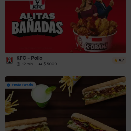
KFC - Pollo
4.7
12 min
·
$ 5000
Envío Gratis