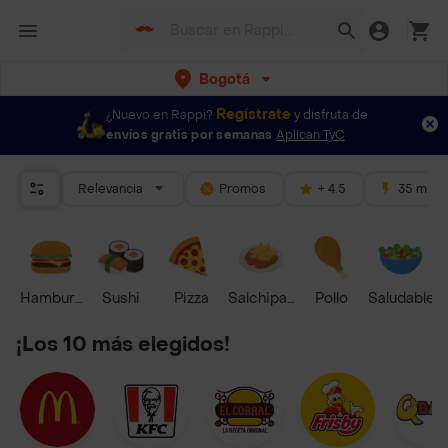
Bogotá
Regístrate
¿Nuevo en Rappi?
y disfruta de
envíos gratis por semanas
Aplican TyC
Relevancia
Promos
+ 4.5
35 mins
Hamburguesa
Sushi
Pizza
Salchipapas
Pollo
Saludable
¡Los 10 más elegidos!