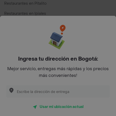
Restaurantes en Pitalito
Restaurantes en Ipiales
Restaurantes en San Andres
Restaurantes cerca de mi para pedir Comida a Domicilio -
Top Marcas y Cadenas de Restaurantes
Ingresa tu dirección en Bogotá:
Encuéntranos en estos países
Mejor servicio, entregas más rápidas y los precios
más convenientes!
App Store
Google play
AppGallery
Usar mi ubicación actual