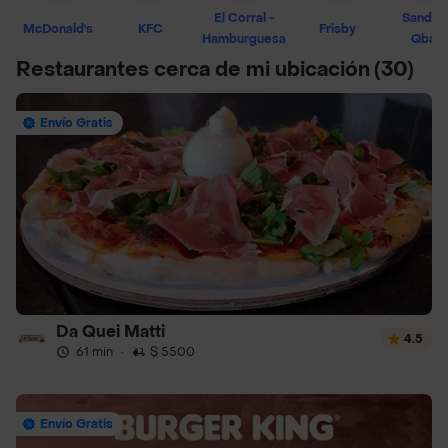
El Corral -
Sandwi
McDonald's
KFC
Frisby
Hamburguesa
Qban
Restaurantes cerca de mi ubicación
(30)
Envío Gratis
Da Quei Matti
4.5
61 min
·
$ 5500
Envío Gratis