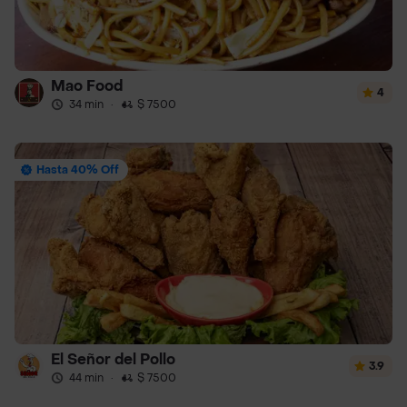
Mao Food
4
34 min
·
$ 7500
Hasta 40% Off
El Señor del Pollo
3.9
44 min
·
$ 7500