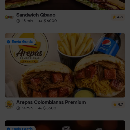
Sandwich Qbano
4.8
15 min
·
$ 6000
Envío Gratis
Arepas Colombianas Premium
4.7
14 min
·
$ 5500
Envío Gratis