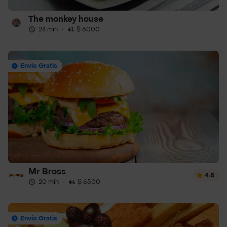
The monkey house
24 min
·
$ 6000
Envío Gratis
Mr Bross
4.8
20 min
·
$ 6500
Envío Gratis