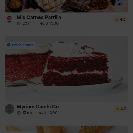
Mis Carnes Parrilla
4.5
20 min
·
$ 4000
Envío Gratis
Myriam Camhi Co
4.7
13 min
·
$ 4000