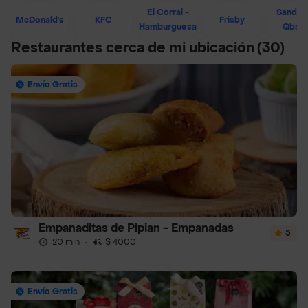
El Corral -
Sandwi
McDonald's
KFC
Frisby
Hamburguesa
Qban
Restaurantes cerca de mi ubicación
(30)
Envío Gratis
Empanaditas de Pipian - Empanadas
5
20 min
·
$ 4000
Envío Gratis