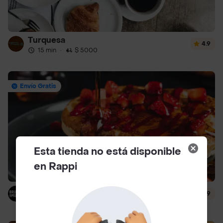
Turquesa
4.9
15 min
·
$ 5000
Envío Gratis
Esta tienda no está disponible
en Rappi
Brunch & Munch
4.9
13 min
·
$ 4000