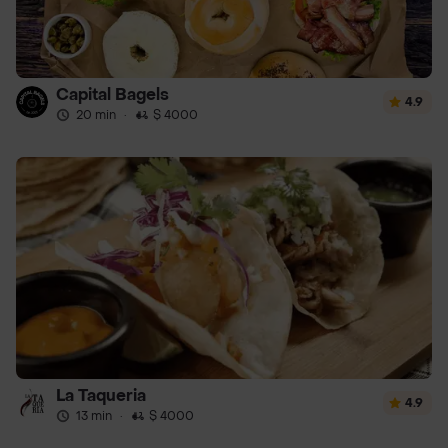
Capital Bagels
4.9
20 min
·
$ 4000
La Taqueria
4.9
13 min
·
$ 4000