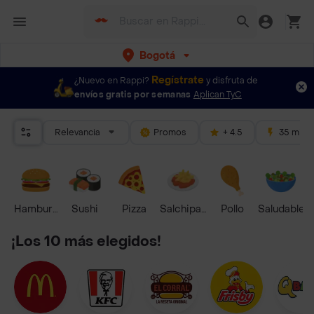
Bogotá
Regístrate
¿Nuevo en Rappi?
y disfruta de
envíos gratis por semanas
Aplican TyC
Relevancia
Promos
+ 4.5
35 mins
Hamburguesa
Sushi
Pizza
Salchipapas
Pollo
Saludable
¡Los 10 más elegidos!