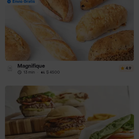
Envío Gratis
Magnifique
4.9
13 min
·
$ 4500