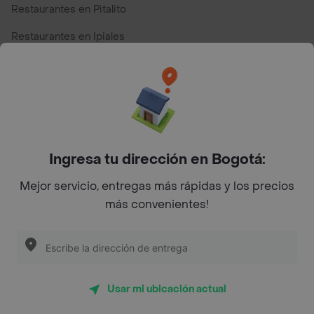
Restaurantes en Pitalito
Restaurantes en Ipiales
Restaurantes en San Andres
Restaurantes cerca de mi para pedir Comida a Domicilio -
Top Marcas y Cadenas de Restaurantes
Ingresa tu dirección en Bogotá:
Encuéntranos en estos países
Mejor servicio, entregas más rápidas y los precios
más convenientes!
App Store
Google play
AppGallery
Usar mi ubicación actual