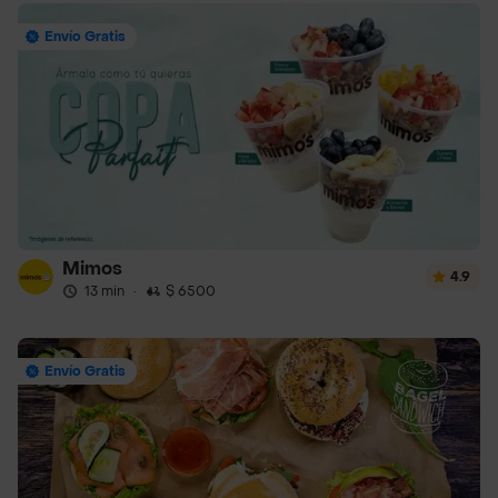
Envío Gratis
Mimos
4.9
13 min
·
$ 6500
Envío Gratis