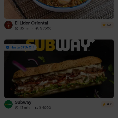
El Lider Oriental
3.6
35 min
·
$ 7000
Hasta 39% Off
Subway
4.7
13 min
·
$ 4000