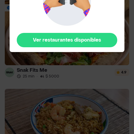
Hasta 20% Off
Ver restaurantes disponibles
Snak Fits Me
4.9
25 min
·
$ 5000