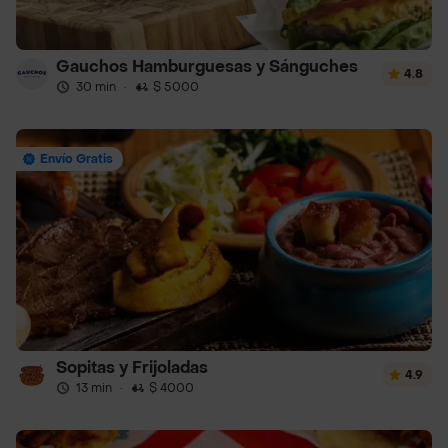
Gauchos Hamburguesas y Sánguches
4.8
30 min
·
$ 5000
Envío Gratis
Sopitas y Frijoladas
4.9
13 min
·
$ 4000