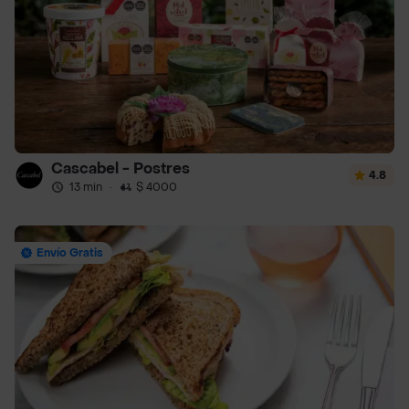
Cascabel - Postres
4.8
13 min
·
$ 4000
Envío Gratis