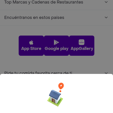
Top Marcas y Cadenas de Restaurantes
Encuéntranos en estos países
App Store
Google play
AppGallery
Pide tu comida favorita cerca de ti
Categorías
Únete a Rappi