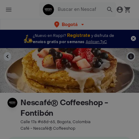
Bogotá
Regístrate
¿Nuevo en Rappi?
y disfruta de
envíos gratis por semanas
Aplican TyC
Nescafé® Coffeeshop -
Fontibón
Calle 17a #68d-65, Bogota, Colombia
Café - Nescafé® Coffeeshop