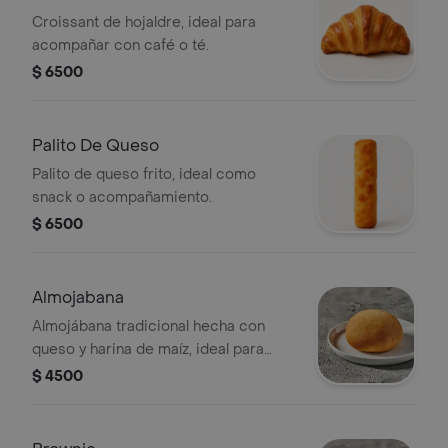
Croissant de hojaldre, ideal para
acompañar con café o té.
$ 6500
Palito De Queso
Palito de queso frito, ideal como
snack o acompañamiento.
$ 6500
Almojabana
Almojábana tradicional hecha con
queso y harina de maíz, ideal para
disfrutar en cualquier momento del
$ 4500
día.