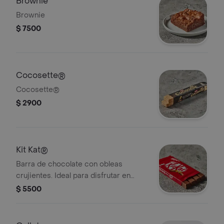
Brownie
Brownie
$ 7500
Cocosette®
Cocosette®
$ 2900
Kit Kat®
Barra de chocolate con obleas
crujientes. Ideal para disfrutar en
cualquier momento.
$ 5500