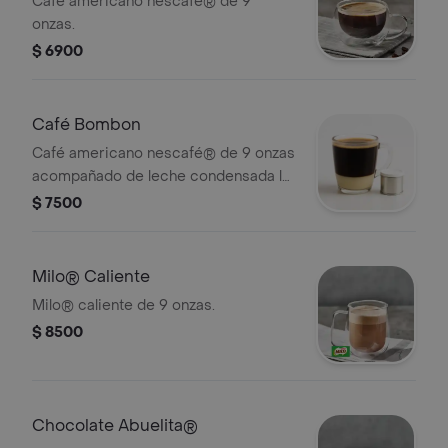
Café americano nescafé® de 9
onzas.
$ 6900
Café Bombon
Café americano nescafé® de 9 onzas
acompañado de leche condensada la
lecherita®.
$ 7500
Milo® Caliente
Milo® caliente de 9 onzas.
$ 8500
Chocolate Abuelita®