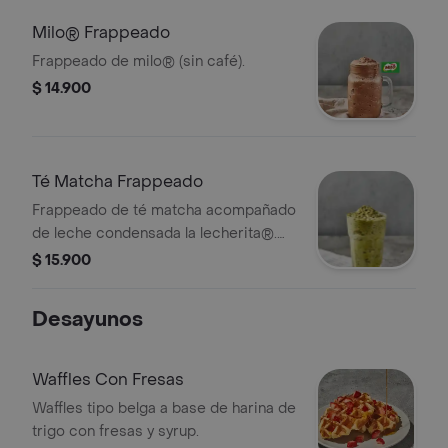
Milo® Frappeado
Frappeado de milo® (sin café).
$ 14.900
Té Matcha Frappeado
Frappeado de té matcha acompañado
de leche condensada la lecherita®.
(sin café).
$ 15.900
Desayunos
Waffles Con Fresas
Waffles tipo belga a base de harina de
trigo con fresas y syrup.