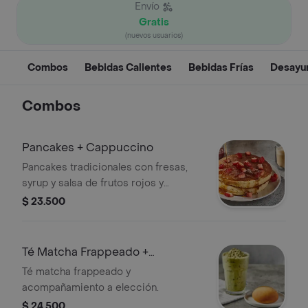
Envío
Gratis
(nuevos usuarios)
Combos
Bebidas Calientes
Bebidas Frías
Desayu
Combos
Pancakes + Cappuccino
Pancakes tradicionales con fresas,
syrup y salsa de frutos rojos y
cappuccino a elección de 9 onzas.
$ 23.500
Té Matcha Frappeado +
Acompañamiento
Té matcha frappeado y
acompañamiento a elección.
$ 24.500