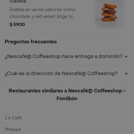
Galleta
Galleta en varios sabores como
chocolate y red velvet. Elige tu
favorito.
$ 5900
Preguntas frecuentes
¿Nescafé® Coffeeshop hace entrega a domicilio?
¿Cuál es la dirección de Nescafé® Coffeeshop?
Restaurantes similares a Nescafé® Coffeeshop -
Fontibón
L´s Café
Philippe