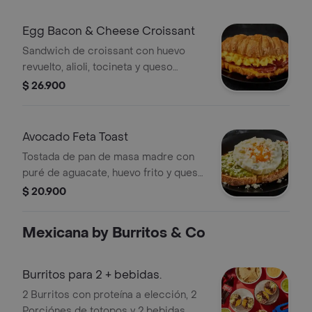
Egg Bacon & Cheese Croissant
Sandwich de croissant con huevo
revuelto, alioli, tocineta y queso
cheddar.
$ 26.900
Avocado Feta Toast
Tostada de pan de masa madre con
puré de aguacate, huevo frito y queso
feta.
$ 20.900
Mexicana by Burritos & Co
Burritos para 2 + bebidas.
2 Burritos con proteína a elección, 2
Porciónes de totopos y 2 bebidas.