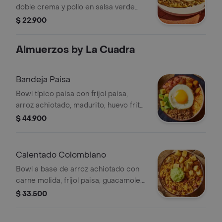
doble crema y pollo en salsa verde
Burritos & Co.
$ 22.900
Almuerzos by La Cuadra
Bandeja Paisa
Bowl típico paisa con fríjol paisa,
arroz achiotado, madurito, huevo frito
y carne molida.
$ 44.900
Calentado Colombiano
Bowl a base de arroz achiotado con
carne molida, fríjol paisa, guacamole,
papa y un toque de cilantro.
$ 33.500