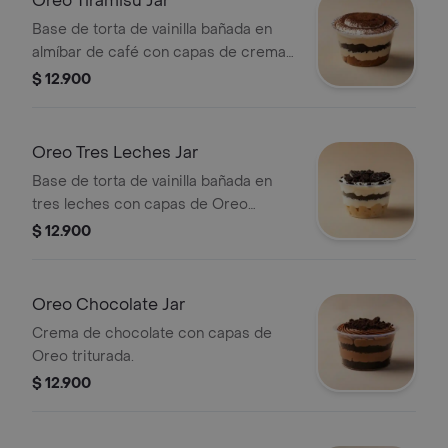
Oreo Tiramisú Jar
Base de torta de vainilla bañada en
almíbar de café con capas de crema
de tiramisú y Oreo.
$ 12.900
Oreo Tres Leches Jar
Base de torta de vainilla bañada en
tres leches con capas de Oreo
triturada.
$ 12.900
Oreo Chocolate Jar
Crema de chocolate con capas de
Oreo triturada.
$ 12.900