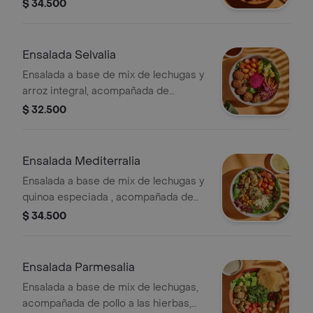
falafel (5 unds), hummus de garbanzo,
$ 34.500
queso feta, tomate cherry, pepino,
crutones y cebolla encurtida con
trocitos de jalapeño. Recomendada
Ensalada Selvalia
con vinagreta Libanesa.
Ensalada a base de mix de lechugas y
arroz integral, acompañada de
albóndigas de berenjena (5 unds),
$ 32.500
tomate cherry, mix repollo y zanahoria,
aguacate y dip de remolacha.
Recomendada con vinagreta
Ensalada Mediterralia
Balsámica
Ensalada a base de mix de lechugas y
quinoa especiada , acompañada de
pollo a las hierbas, tomate cherry,
$ 34.500
queso feta, dip de berenjena y
garbanzos crocantes. Recomendada
con vinagreta Mediterránea.
Ensalada Parmesalia
Ensalada a base de mix de lechugas,
acompañada de pollo a las hierbas,