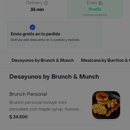
Delivery
Envío
Gratis
35 min
(nuevos usuarios)
Envío gratis en tu pedido
Disfruta este descuento en tu pedido y recíbelo
en minutos.
Desayunos by Brunch & Munch
Mexicana by Burritos &
Desayunos by Brunch & Munch
Brunch Personal
Brunch personal incluye mini
pancakes con maple syrup, huevos
revueltos, tocineta crocante y porción
$ 34.500
de papas rostizadas.