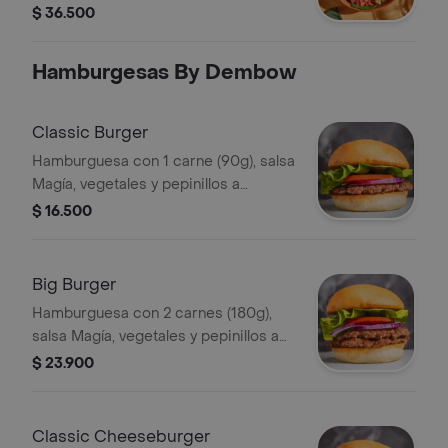
kale picado, tomate chonto, aguacate,
$ 36.500
galletas de parmesano y crutones.
Recomendada con vinagreta César.
Hamburgesas By Dembow
Classic Burger
Hamburguesa con 1 carne (90g), salsa
Magía, vegetales y pepinillos a
elección.
$ 16.500
Big Burger
Hamburguesa con 2 carnes (180g),
salsa Magía, vegetales y pepinillos a
elección.
$ 23.900
Classic Cheeseburger