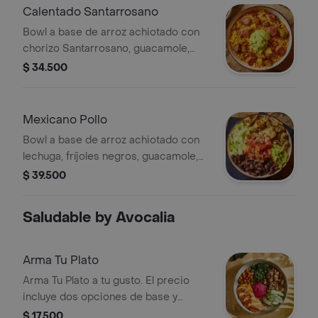
Calentado Santarrosano
Bowl a base de arroz achiotado con
chorizo Santarrosano, guacamole,
papa, madurito y un toque de cilantro.
$ 34.500
Mexicano Pollo
Bowl a base de arroz achiotado con
lechuga, fríjoles negros, guacamole,
pollo a las hierbas y pico de gallo.
$ 39.500
Saludable by Avocalia
Arma Tu Plato
Arma Tu Plato a tu gusto. El precio
incluye dos opciones de base y
vinagreta.
$ 17.500