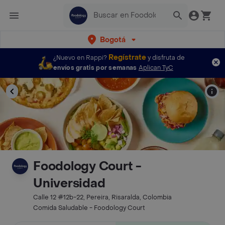
Bogotá
Regístrate
¿Nuevo en Rappi?
y disfruta de
envíos gratis por semanas
Aplican TyC
Foodology Court -
Universidad
Calle 12 #12b-22, Pereira, Risaralda, Colombia
Comida Saludable - Foodology Court