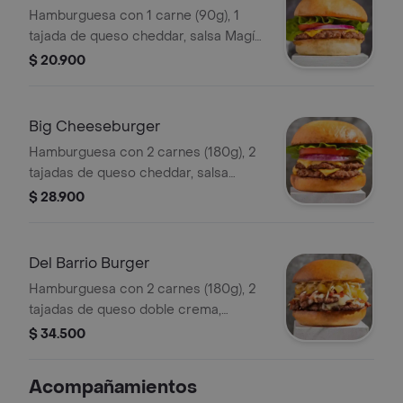
Hamburguesa con 1 carne (90g), 1
tajada de queso cheddar, salsa Magía,
vegetales y pepinillos a elección.
$ 20.900
Big Cheeseburger
Hamburguesa con 2 carnes (180g), 2
tajadas de queso cheddar, salsa
Magía, vegetales y pepinillos a
$ 28.900
elección.
Del Barrio Burger
Hamburguesa con 2 carnes (180g), 2
tajadas de queso doble crema,
tocineta crocante, piña, papitas
$ 34.500
fósforito y salsa Barrio.
Acompañamientos