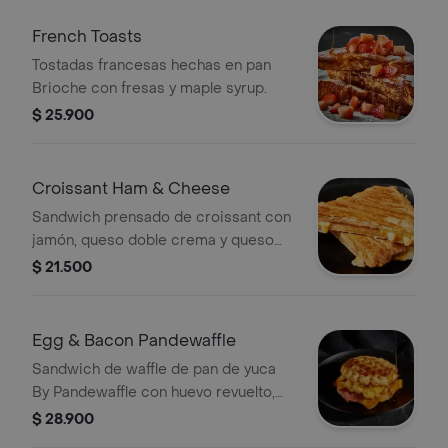
French Toasts
Tostadas francesas hechas en pan
Brioche con fresas y maple syrup.
$ 25.900
Croissant Ham & Cheese
Sandwich prensado de croissant con
jamón, queso doble crema y queso
cheddar.
$ 21.500
Egg & Bacon Pandewaffle
Sandwich de waffle de pan de yuca
By Pandewaffle con huevo revuelto,
queso cheddar, tocineta crocante y
$ 28.900
maple syrup.