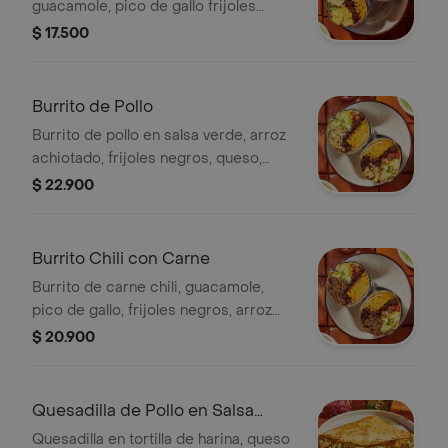
guacamole, pico de gallo frijoles
negros, arroz achiote, lechuga, queso
$ 17.500
y salsa verde Burritos & Co.
Burrito de Pollo
Burrito de pollo en salsa verde, arroz
achiotado, frijoles negros, queso,
guacamole, pico de gallo, lechuga y
$ 22.900
salsa verde.
Burrito Chili con Carne
Burrito de carne chili, guacamole,
pico de gallo, frijoles negros, arroz
achiote, lechuga, queso y salsa verde
$ 20.900
Burritos & Co.
Quesadilla de Pollo en Salsa
Verde
Quesadilla en tortilla de harina, queso