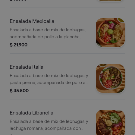
Ensalada Mexicalia
Ensalada a base de mix de lechugas,
acompañada de pollo a la plancha,
tomate chonto, cebolla encurtida con
$ 21.900
trocitos de jalapeño, totopos,
guacamole y cilantro. Recomendada
con vinagreta Jalapeños.
Ensalada Italia
Ensalada a base de mix de lechugas y
pasta penne, acompañada de pollo a
la plancha, brócoli rostizado, tomate
$ 35.500
chonto y galletas de parmesano.
Recomendada con vinagreta Pesto.
Ensalada Libanolia
Ensalada a base de mix de lechugas y
lechuga romana, acompañada con