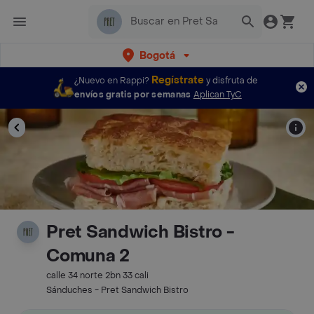
Bogotá
Regístrate
¿Nuevo en Rappi?
y disfruta de
envíos gratis por semanas
Aplican TyC
Pret Sandwich Bistro -
Comuna 2
calle 34 norte 2bn 33 cali
Sánduches - Pret Sandwich Bistro