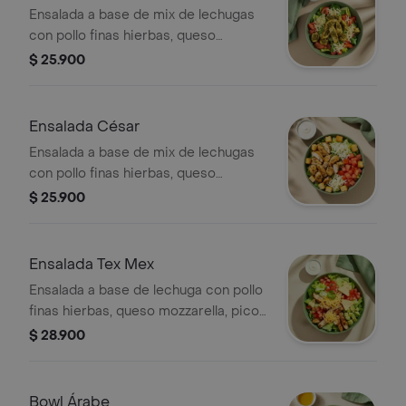
Ensalada a base de mix de lechugas
con pollo finas hierbas, queso
mozzarella, tomate, pesto y vinagreta
$ 25.900
a elección. El tamaño perfecto para
que la acompañes con un sándwich o
wrap.
Ensalada César
Ensalada a base de mix de lechugas
con pollo finas hierbas, queso
parmesano, tomate, crutones y
$ 25.900
vinagreta a elección. El tamaño
perfecto para que la acompañes con
un sándwich o wrap.
Ensalada Tex Mex
Ensalada a base de lechuga con pollo
finas hierbas, queso mozzarella, pico
de gallo, aguacate, totopos triturados
$ 28.900
y vinagreta a elección. El tamaño
perfecto para que la acompañes con
un sándwich o wrap.
Bowl Árabe