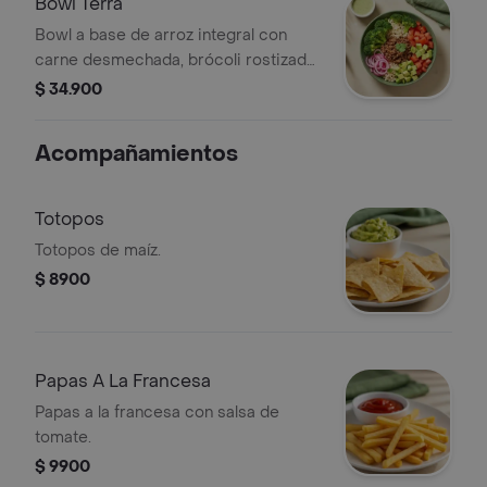
Bowl Terra
Bowl a base de arroz integral con
carne desmechada, brócoli rostizado,
tomate, cebolla encurtida, aguacate,
$ 34.900
cilantro y vinagreta a elección. El
tamaño perfecto para que la
Acompañamientos
acompañes con un sándwich o wrap.
Totopos
Totopos de maíz.
$ 8900
Papas A La Francesa
Papas a la francesa con salsa de
tomate.
$ 9900