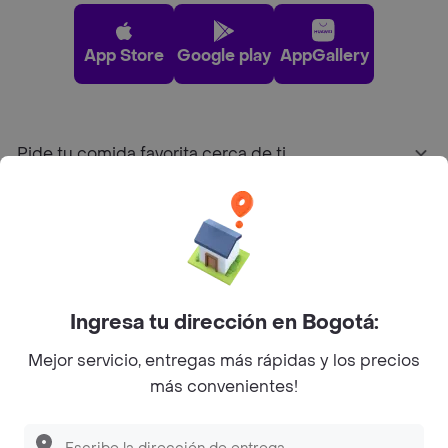
App Store
Google play
AppGallery
Pide tu comida favorita cerca de ti
Categorías
Únete a Rappi
Ingresa tu dirección en Bogotá:
Sobre Rappi
Mejor servicio, entregas más rápidas y los precios
más convenientes!
Facebook
Twitter
Instagram
©
2026
Rappi Inc. All rights reserved.