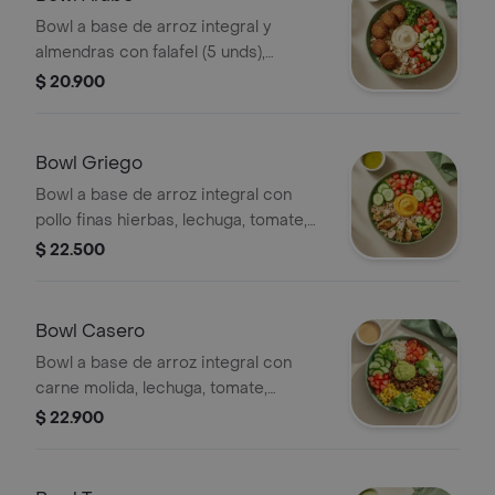
Bowl a base de arroz integral y
almendras con falafel (5 unds),
hummus de garbanzo, tomate, pepino,
$ 20.900
perejil, limón y vinagreta a elección. El
tamaño perfecto para que la
acompañes con un sándwich o wrap.
Bowl Griego
Bowl a base de arroz integral con
pollo finas hierbas, lechuga, tomate,
pepino, cilantro y hummus de
$ 22.500
pimentón. El tamaño perfecto para
que la acompañes con un sándwich o
wrap.
Bowl Casero
Bowl a base de arroz integral con
carne molida, lechuga, tomate,
pepino, maíz, cilantro y guacamole. El
$ 22.900
tamaño perfecto para que lo
acompañes con un wrap.