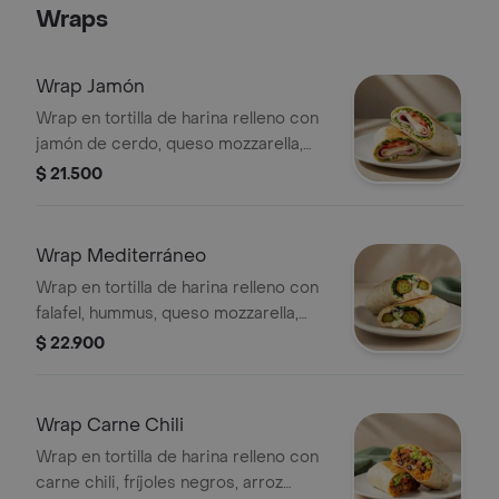
Wraps
Wrap Jamón
Wrap en tortilla de harina relleno con
jamón de cerdo, queso mozzarella,
lechuga, tomate y alioli.
$ 21.500
Wrap Mediterráneo
Wrap en tortilla de harina relleno con
falafel, hummus, queso mozzarella,
queso feta, espinaca, pepino, cebolla
$ 22.900
morada y alioli.
Wrap Carne Chili
Wrap en tortilla de harina relleno con
carne chili, fríjoles negros, arroz