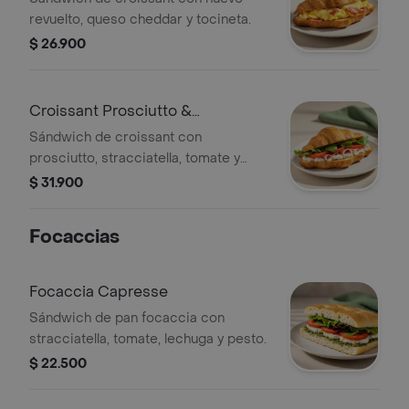
revuelto, queso cheddar y tocineta.
$ 26.900
Croissant Prosciutto &
Stracciatella
Sándwich de croissant con
prosciutto, stracciatella, tomate y
lechuga.
$ 31.900
Focaccias
Focaccia Capresse
Sándwich de pan focaccia con
stracciatella, tomate, lechuga y pesto.
$ 22.500