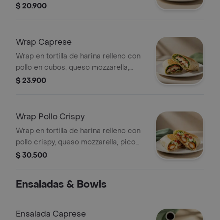
achiotado, queso mozzarella, pico de
$ 20.900
gallo, lechuga, guacamole y salsa
verde.
Wrap Caprese
Wrap en tortilla de harina relleno con
pollo en cubos, queso mozzarella,
tomate, espinaca y pesto.
$ 23.900
Wrap Pollo Crispy
Wrap en tortilla de harina relleno con
pollo crispy, queso mozzarella, pico
de gallo, lechuga y salsa ranch.
$ 30.500
Ensaladas & Bowls
Ensalada Caprese