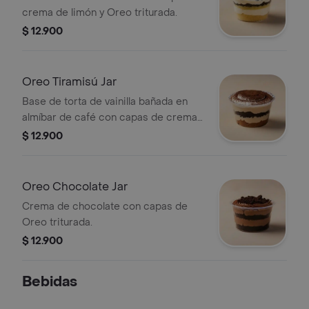
crema de limón y Oreo triturada.
$ 12.900
Oreo Tiramisú Jar
Base de torta de vainilla bañada en
almíbar de café con capas de crema
de tiramisú y Oreo.
$ 12.900
Oreo Chocolate Jar
Crema de chocolate con capas de
Oreo triturada.
$ 12.900
Bebidas