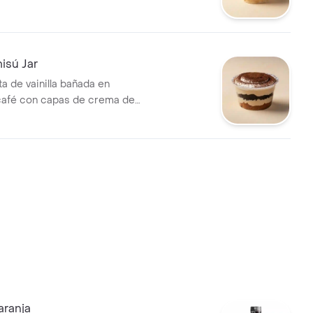
isú Jar
a de vainilla bañada en
café con capas de crema de
reo.
aranja