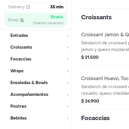
Delivery
35 min
Croissants
Gratis
Envío
(nuevos usuarios)
Croissant Jamón & 
Entradas
Sándwich de croissant
Croissants
jamón y queso mozzarell
$ 21.500
Focaccias
Wraps
Croissant Huevo, To
Ensaladas & Bowls
Sándwich de croissant
revuelto, queso cheddar
Acompañamientos
$ 26.900
Postres
Focaccias
Bebidas