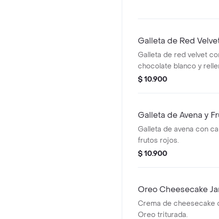
Galleta de Red Velve
Galleta de red velvet c
chocolate blanco y rell
Cheesecake.
$ 10.900
Galleta de Avena y F
Galleta de avena con ca
frutos rojos.
$ 10.900
Oreo Cheesecake Ja
Crema de cheesecake 
Oreo triturada.