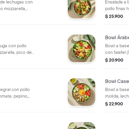
 de lechugas con
Ensalada a 
so mozzarella,
pollo finas
a a elección. El
tomate, crut
$ 25.900
que la acompañes
El tamaño p
.
acompañes 
Bowl Árab
uga con pollo
Bowl a base
zarella, pico de
con falafel
 triturados y
tomate, pepi
$ 20.900
l tamaño perfecto
elección. E
 con un sándwich
acompañes 
Bowl Case
egral con pollo
Bowl a base
tomate, pepino,
molida, lech
imentón. El tamaño
cilantro y 
$ 22.900
compañes con un
para que lo