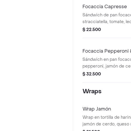
Focaccia Capresse
Sándwich de pan focac
stracciatella, tomate, l
$ 22.500
Focaccia Pepperoni
Sándwich en pan focac
pepperoni, jamón de ce
mozzarella, tomate, lechu
$ 32.500
Wraps
Wrap Jamón
Wrap en tortilla de hari
jamón de cerdo, queso 
lechuga, tomate y alioli.