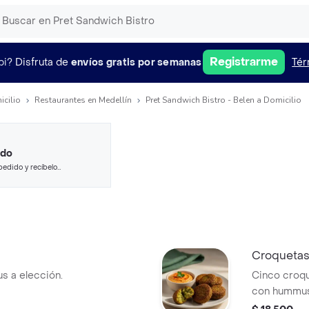
Registrarme
pi?
Disfruta de
envíos gratis por semanas
Tér
icilio
Restaurantes en Medellín
Pret Sandwich Bistro - Belen a Domicilio
ido
pedido y recíbelo
Croqueta
s a elección.
Cinco croqu
con hummus