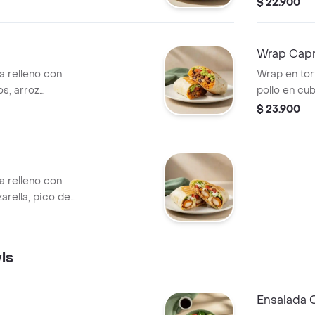
$ 22.900
alioli.
Wrap Cap
na relleno con
Wrap en tort
os, arroz
pollo en cu
ella, pico de
espinaca y 
$ 23.900
e y salsa verde.
na relleno con
arella, pico de
nch.
ls
Ensalada 