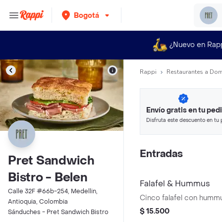
Bogotá
¿Nuevo en Rap
Rappi
Restaurantes a Dom
Envío gratis en tu ped
Disfruta este descuento en tu 
en minutos.
Entradas
Pret Sandwich
Bistro - Belen
Falafel & Hummus
Calle 32F #66b-254, Medellin,
Cinco falafel con hummu
Antioquia, Colombia
$ 15.500
Sánduches - Pret Sandwich Bistro