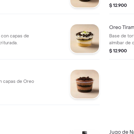
$ 12.900
Oreo Tiram
la con capas de
Base de tort
riturada.
almíbar de 
tiramisú y O
$ 12.900
n capas de Oreo
Jugo de N