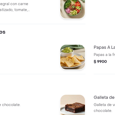
tegral con carne
tizado, tomate,
ate, cilantro y
l tamaño perfecto
 con un sándwich
os
Papas A L
Papas a la 
$ 9900
Galleta d
 chocolate.
Galleta de v
chocolate.