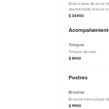
Bowl a base de arroz in
desmechada, brócoli ros
cebolla encurtida, aguac
$ 34.900
vinagreta a elección. E
para que la acompañes
Acompañamient
o wrap.
Totopos
Totopos de maíz.
$ 8900
Postres
Brownie
Brownie melcochudo de
$ 9900