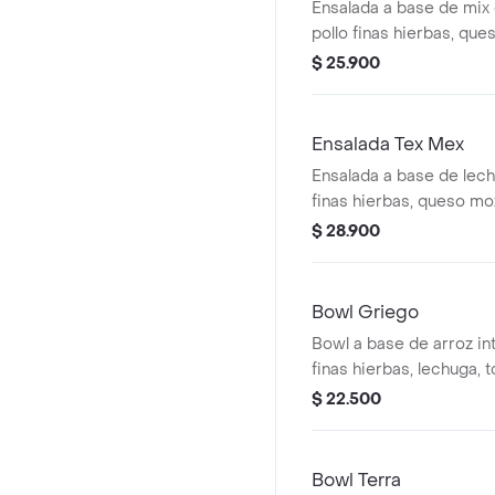
Ensalada a base de mix
pollo finas hierbas, que
tomate, pesto y vinagret
$ 25.900
tamaño perfecto para 
con un sándwich o wrap
Ensalada Tex Mex
Ensalada a base de lech
finas hierbas, queso moz
gallo, aguacate, totopos
$ 28.900
vinagreta a elección. E
para que la acompañes
o wrap.
Bowl Griego
Bowl a base de arroz int
finas hierbas, lechuga, 
cilantro y hummus de p
$ 22.500
perfecto para que la a
sándwich o wrap.
Bowl Terra