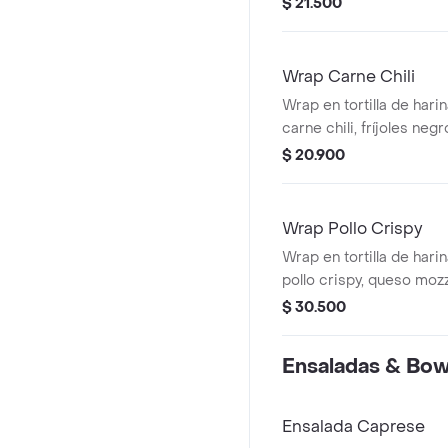
$ 21.500
Wrap Carne Chili
Wrap en tortilla de hari
carne chili, fríjoles negr
achiotado, queso mozzar
$ 20.900
gallo, lechuga, guacamol
Wrap Pollo Crispy
Wrap en tortilla de hari
pollo crispy, queso mozz
gallo, lechuga y salsa ra
$ 30.500
Ensaladas & Bow
Ensalada Caprese