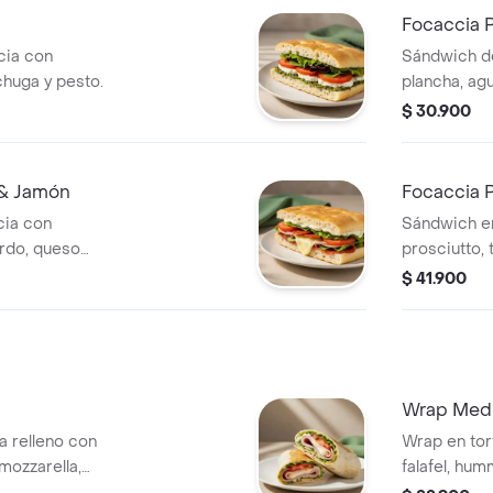
Focaccia 
cia con
Sándwich de
echuga y pesto.
plancha, agu
$ 30.900
 & Jamón
Focaccia P
cia con
Sándwich e
rdo, queso
prosciutto, 
ga y alioli.
$ 41.900
Wrap Medi
na relleno con
Wrap en tort
mozzarella,
falafel, hu
feta, espin