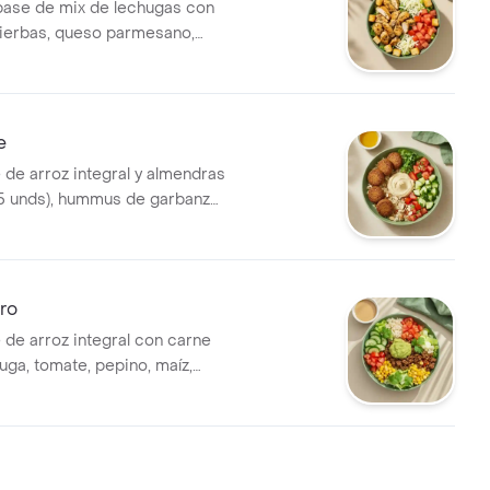
base de mix de lechugas con
 hierbas, queso parmesano,
ones y vinagreta a elección.
erfecto para que la
con un sándwich o wrap.
e
 de arroz integral y almendras
 (5 unds), hummus de garbanzo,
no, perejil, limón y vinagreta a
l tamaño perfecto para que la
con un sándwich o wrap.
ro
 de arroz integral con carne
uga, tomate, pepino, maíz,
guacamole. El tamaño perfecto
 acompañes con un wrap.