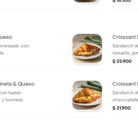
$ 18.500
Queso
Croissant
 prensado con
Sándwich d
a.
revuelto, j
$ 25.900
cineta & Queso
Croissant 
 con huevo
Sándwich de
 y tocineta.
stracciatell
$ 31.900