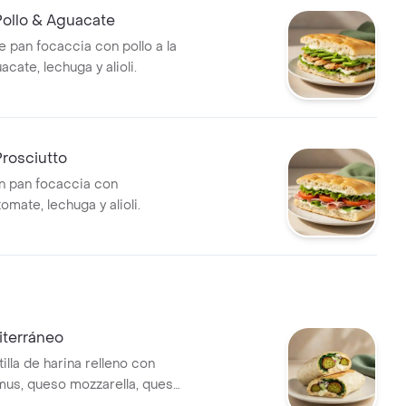
Pollo & Aguacate
 pan focaccia con pollo a la
acate, lechuga y alioli.
rosciutto
n pan focaccia con
tomate, lechuga y alioli.
terráneo
illa de harina relleno con
mmus, queso mozzarella, queso
aca, pepino, cebolla morada y