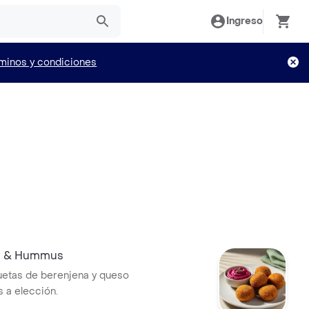
Ingreso
minos y condiciones
s & Hummus
etas de berenjena y queso
 a elección.