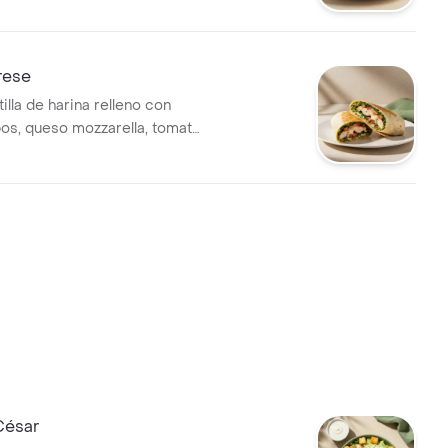
rese
illa de harina relleno con
bos, queso mozzarella, tomate,
pesto.
César