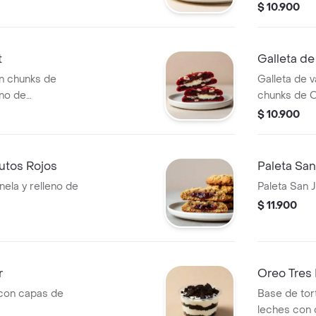
$ 10.900
t
Galleta d
on chunks de
Galleta de v
eno de
chunks de O
$ 10.900
rutos Rojos
Paleta Sa
nela y relleno de
Paleta San 
$ 11.900
r
Oreo Tres 
con capas de
Base de tort
leches con 