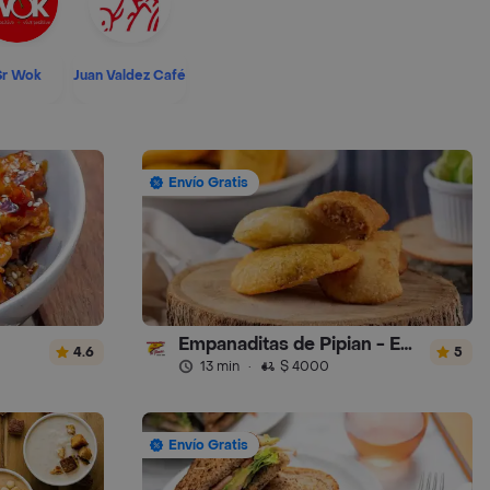
Sr Wok
Juan Valdez Café
Envío Gratis
Empanaditas de Pipian - Empanadas
4.6
5
13 min
·
$ 4000
Envío Gratis