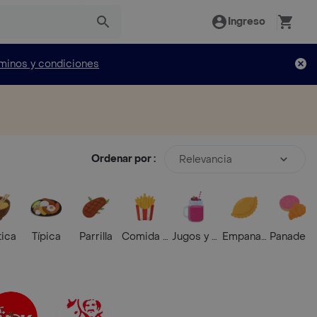
Ingreso
minos y condiciones
Ordenar por :
Relevancia
tica
Típica
Parrilla
Comida Rápida
Jugos y Batidos
Empanadas
Panaderí