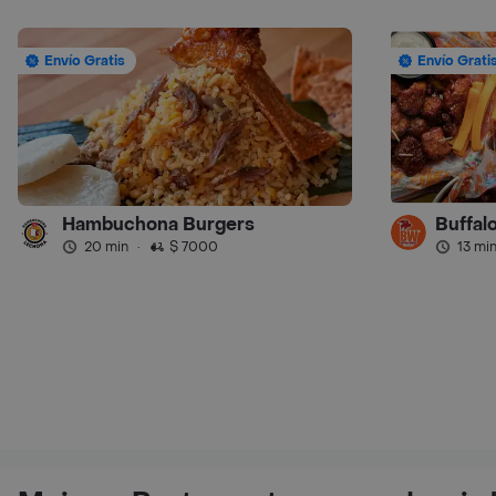
Envío Gratis
Envío Grati
Hambuchona Burgers
Buffalo
20 min
·
$ 7000
13 mi