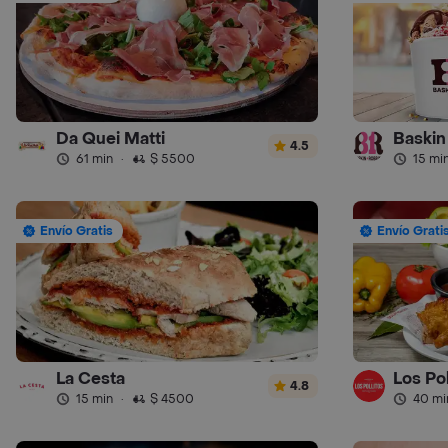
Da Quei Matti
Baskin
4.5
61 min
·
$ 5500
15 mi
Envío Gratis
Envío Grati
La Cesta
Los Pol
4.8
15 min
·
$ 4500
40 mi