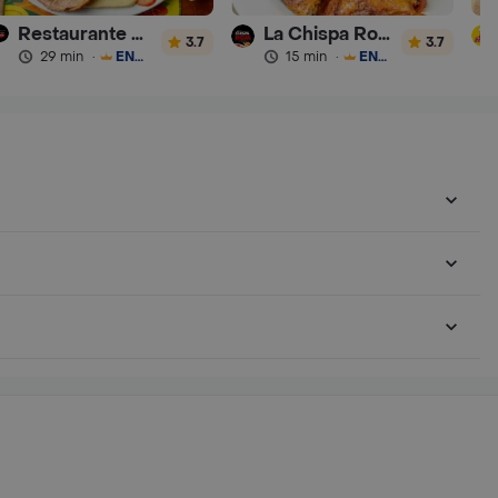
Restaurante Parrilla el Huerto
La Chispa Roja - Pollo
3.7
3.7
29 min
·
ENVÍO GRATIS
15 min
·
ENVÍO GRATIS