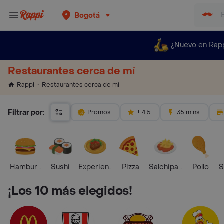
Bogotá
¿Nuevo en Rap
Restaurantes cerca de mí
Restaurantes cerca de mí
Rappi
Filtrar por:
Promos
+ 4.5
35 mins
Hamburguesa
Sushi
Experiencias Foodies
Pizza
Salchipapas
Pollo
S
¡Los 10 más elegidos!