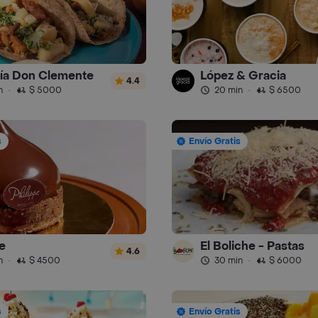
ía Don Clemente
López & Gracia
4.4
n
·
$ 5000
20 min
·
$ 6500
s
Envío Gratis
e
El Boliche - Pastas
4.6
n
·
$ 4500
30 min
·
$ 6000
s
Envío Gratis