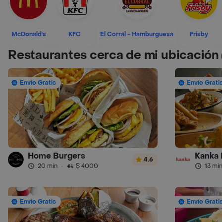
McDonald's
KFC
El Corral - Hamburguesa
Frisby
Restaurantes cerca de mi ubicación
Envío Gratis
Envío Grati
Home Burgers
Kanka 
4.6
20 min
·
$ 4000
13 mi
Envío Gratis
Envío Grati