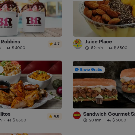
 Robbins
Juice Place
4.7
n
·
$ 4000
52 min
·
$ 6500
s
Envío Gratis
litos
4.8
n
·
$ 5500
20 min
·
$ 5000