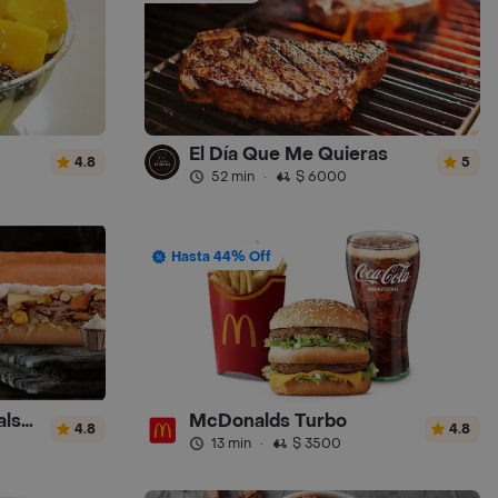
El Día Que Me Quieras
4.8
5
52 min
·
$ 6000
Hasta 44% Off
Sandwich Gourmet Salsa de Ajo
McDonalds Turbo
4.8
4.8
13 min
·
$ 3500