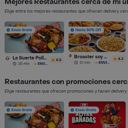
Mejores Restaurantes cerca de mi u
Elige entre los mejores restaurantes que ofrecen delivery cer
Envío Gratis
Hasta 30% Off
Broaster soy Sabor Pollo Asado y Comida China
La Suerte Pollo Artesanal
4.3
4.5
51 min
·
ENVÍO GRATIS
25 min
·
ENVÍO GRATIS
Restaurantes con promociones cerc
Elige restaurantes que ofrecen promociones y hacen delivery
Envío Gratis
Envío Gratis