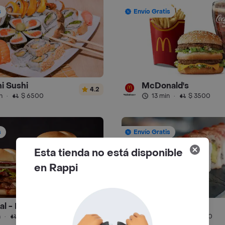
s
Envío Gratis
i Sushi
McDonald's
4.2
n
·
$ 6500
13 min
·
$ 3500
s
Envío Gratis
Esta tienda no está disponible
en Rappi
ral - Hamburguesa
Toshiro - Sushi
4.9
n
·
$ 4000
42 min
·
$ 5000