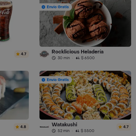
Envío Gratis
Rocklicious Heladería
4.7
30 min
·
$ 6500
Envío Gratis
Watakushi
4.8
4.7
52 min
·
$ 5500