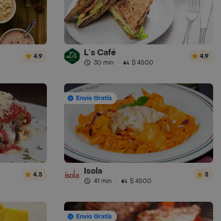
L´s Café
4.9
4.9
30 min
·
$ 4500
Envío Gratis
Isola
4.5
5
41 min
·
$ 4500
Envío Gratis