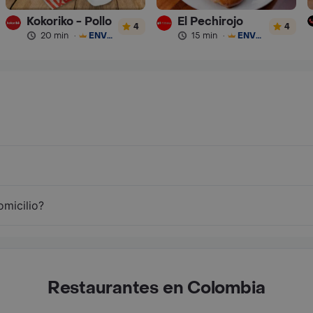
Kokoriko - Pollo
El Pechirojo
4
4
20 min
·
ENVÍO GRATIS
15 min
·
ENVÍO GRATIS
omicilio?
Restaurantes en Colombia