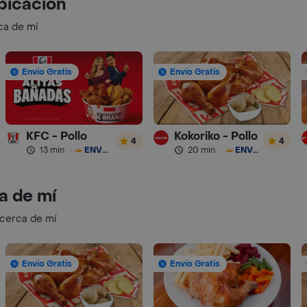
bicación
ca de mí
Envío Gratis
Envío Gratis
KFC - Pollo
Kokoriko - Pollo
4
4
13 min
·
ENVÍO GRATIS
20 min
·
ENVÍO GRATIS
a de mí
 cerca de mí
Envío Gratis
Envío Gratis