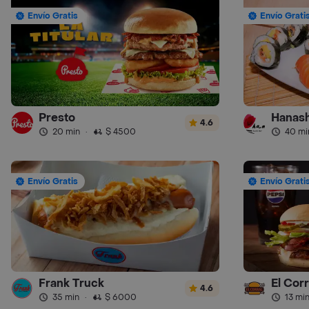
Envío Gratis
Envío Grati
Presto
Hanash
4.6
20 min
·
$ 4500
40 mi
Envío Gratis
Envío Grati
Frank Truck
El Cor
4.6
35 min
·
$ 6000
13 mi