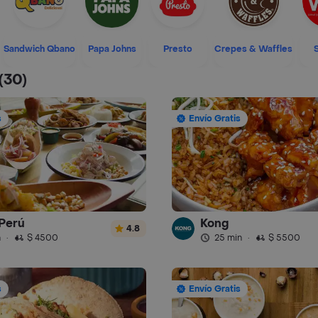
Sandwich Qbano
Papa Johns
Presto
Crepes & Waffles
(30)
s
Envío Gratis
Perú
Kong
4.8
n
·
$ 4500
25 min
·
$ 5500
s
Envío Gratis