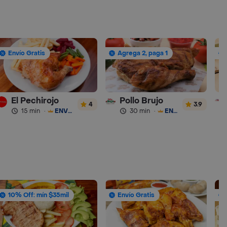
Envío Gratis
Agrega 2, paga 1
El Pechirojo
Pollo Brujo
4
3.9
15 min
·
ENVÍO GRATIS
30 min
·
ENVÍO GRATIS
10% Off: mín $35mil
Envío Gratis