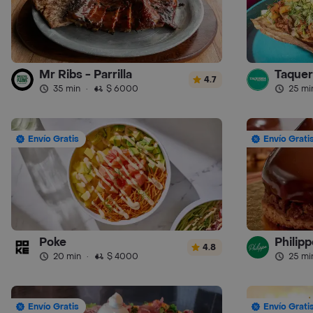
Mr Ribs - Parrilla
Taquer
4.7
35 min
·
$ 6000
25 mi
Envío Gratis
Envío Grati
Poke
Philipp
4.8
20 min
·
$ 4000
25 mi
Envío Gratis
Envío Grati