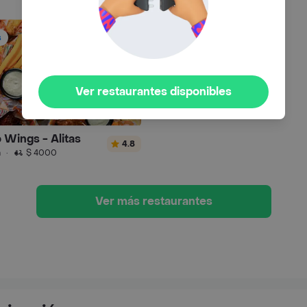
s
Ver restaurantes disponibles
 Wings - Alitas
4.8
n
·
$ 4000
Ver más restaurantes