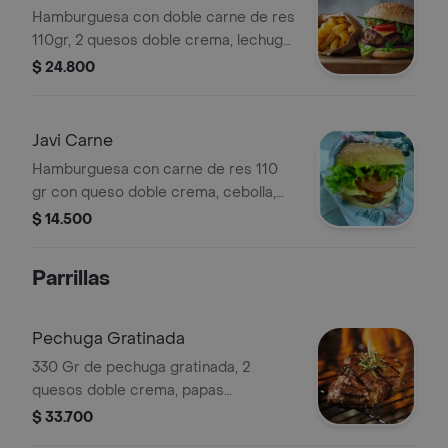
Hamburguesa con doble carne de res
110gr, 2 quesos doble crema, lechuga,
tomate, cebolla, pepperoni, salami,
$ 24.800
salsa de tomate y mayonesa.
Javi Carne
Hamburguesa con carne de res 110
gr con queso doble crema, cebolla,
lechuga, tomate, papa cabello de
$ 14.500
ángel, salsa de tomate y mayonesa.
Parrillas
Pechuga Gratinada
330 Gr de pechuga gratinada, 2
quesos doble crema, papas
francesas con ensalada de lechuga,
$ 33.700
tomate y cebolla.