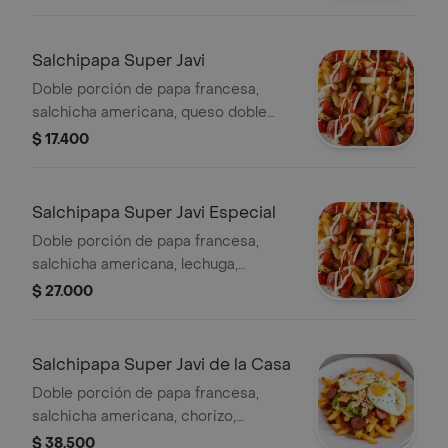
Salchipapa Super Javi
Doble porción de papa francesa,
salchicha americana, queso doble
crema, champiñones y huevo de
$ 17.400
codorniz, con salsas visibles.
Salchipapa Super Javi Especial
Doble porción de papa francesa,
salchicha americana, lechuga,
proteína a elegir, queso mozzarella,
$ 27.000
champiñón y huevo de codorniz.
Salchipapa Super Javi de la Casa
Doble porción de papa francesa,
salchicha americana, chorizo,
butifarra, lechuga, queso costeño,
$ 38.500