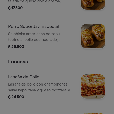
tajada de queso doble crema,
champiñón, huevo de codorniz, papa
$ 17.500
cabello de ángel, cebolla, salsa de
tomate, mayonesa y salsa de piña.
Perro Super Javi Especial
Salchicha americana de zenú,
tocineta, pollo desmechado,
champiñón, huevo de codorniz, 2
$ 25.800
quesos doble crema, papa cabello de
ángel, cebolla, salsa de tomate,
Lasañas
mayonesa y salsa de piña.
Lasaña de Pollo
Lasaña de pollo con champiñones,
salsa napolitana y queso mozzarella.
$ 24.500