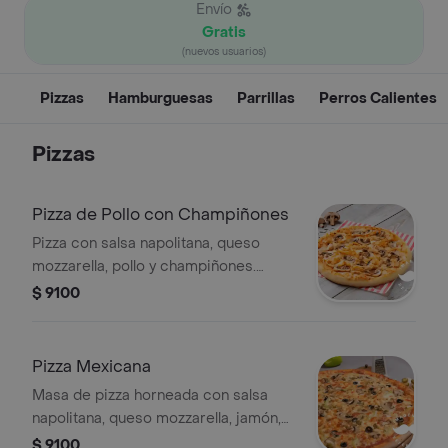
Envío
Gratis
(nuevos usuarios)
Pizzas
Hamburguesas
Parrillas
Perros Calientes
Pizzas
Pizza de Pollo con Champiñones
Pizza con salsa napolitana, queso
mozzarella, pollo y champiñones.
Tamaño a elegir.
$ 9100
Pizza Mexicana
Masa de pizza horneada con salsa
napolitana, queso mozzarella, jamón,
carne molida, jalapeños y pico de
$ 9100