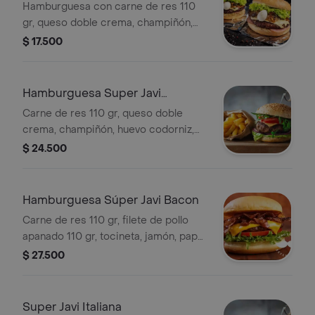
Hamburguesa con carne de res 110
gr, queso doble crema, champiñón,
huevo de codorniz, jamón ahumado,
$ 17.500
cebolla, lechuga, tomate, papa cabello
de ángel, salsa de tomate y mayonesa.
Hamburguesa Super Javi
Especial
Carne de res 110 gr, queso doble
crema, champiñón, huevo codorniz,
jamón, tocineta, pollo desmechado,
$ 24.500
cebolla, lechuga, tomate, papa cabello
de ángel, salsa de tomate y mayonesa.
Hamburguesa Súper Javi Bacon
Carne de res 110 gr, filete de pollo
apanado 110 gr, tocineta, jamón, papa
cabello de ángel, lechuga, cebolla,
$ 27.500
tomate, huevo codorniz, salsa de
tomate y mayonesa.
Super Javi Italiana