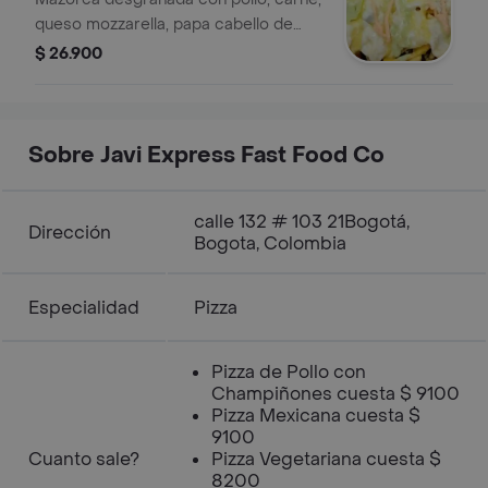
queso mozzarella, papa cabello de
ángel, salsa tártara y tocineta.
$ 26.900
Sobre Javi Express Fast Food Co
calle 132 # 103 21Bogotá,
Dirección
Bogota, Colombia
Especialidad
Pizza
Pizza de Pollo con
Champiñones cuesta $ 9100
Pizza Mexicana cuesta $
9100
Cuanto sale?
Pizza Vegetariana cuesta $
8200