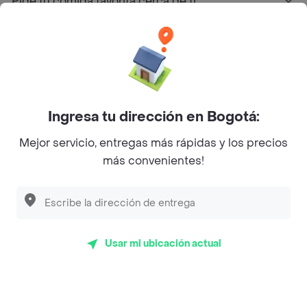
Pide tu comida favorita cerca de ti
Categorías
Únete a Rappi
Ingresa tu dirección en Bogotá:
Sobre Rappi
Mejor servicio, entregas más rápidas y los precios
más convenientes!
Facebook
Twitter
Instagram
©
2026
Rappi Inc. All rights reserved.
Usar mi ubicación actual
Rappi S.A.S. --- NIT 900.843.898-9 --- Calle 63 # 16A-02
Bogotá D.C. --- notificacionesrappi@rappi.com