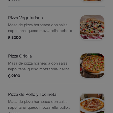
gallo, tamaño a elegir.
Pizza Vegetariana
Masa de pizza horneada con salsa
napolitana, queso mozzarella, cebolla,
champiñón y pimentón, tamaño a
$ 8200
elegir.
Pizza Criolla
Masa de pizza horneada con salsa
napolitana, queso mozzarella, carne
desmechada, maíz, pimentón y jamón,
$ 9100
tamaño a elegir.
Pizza de Pollo y Tocineta
Masa de pizza horneada con salsa
napolitana, queso mozzarella, pollo,