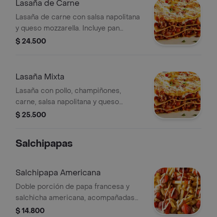
Lasaña de Carne
Lasaña de carne con salsa napolitana
y queso mozzarella. Incluye pan
tajado.
$ 24.500
Lasaña Mixta
Lasaña con pollo, champiñones,
carne, salsa napolitana y queso
mozzarella.
$ 25.500
Salchipapas
Salchipapa Americana
Doble porción de papa francesa y
salchicha americana, acompañadas
de salsas de tomate y mayonesa.
$ 14.800