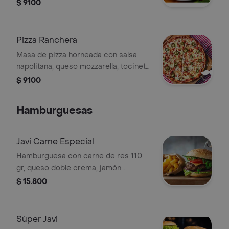
tocineta y jamón, tamaño a elegir.
$ 9100
Pizza Ranchera
Masa de pizza horneada con salsa
napolitana, queso mozzarella, tocineta,
jamón y carne desmechada, tamaño a
$ 9100
elegir.
Hamburguesas
Javi Carne Especial
Hamburguesa con carne de res 110
gr, queso doble crema, jamón
ahumado, cebolla, lechuga, tomate,
$ 15.800
papa cabello de ángel, salsa de
tomate y mayonesa.
Súper Javi