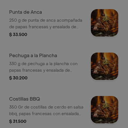
Punta de Anca
250 g de punta de anca acompañada
de papas francesas y ensalada de
lechuga, tomate y cebolla.
$ 33.500
Pechuga a la Plancha
330 g de pechuga a la plancha con
papas francesas y ensalada de
lechuga, tomate y cebolla.
$ 30.200
Costillas BBQ
350 Gr de costillas de cerdo en salsa
bbq, papas francesas con ensalada
de lechuga, tomate y cebolla.
$ 31.500