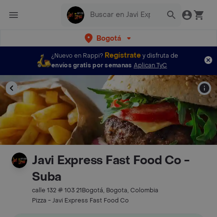
Bogotá
Regístrate
¿Nuevo en Rappi?
y disfruta de
envíos gratis por semanas
Aplican TyC
Javi Express Fast Food Co -
Suba
calle 132 # 103 21Bogotá, Bogota, Colombia
Pizza - Javi Express Fast Food Co