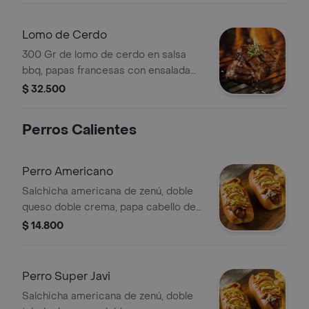
Lomo de Cerdo
300 Gr de lomo de cerdo en salsa
bbq, papas francesas con ensalada
de lechuga, tomate y cebolla.
$ 32.500
Perros Calientes
Perro Americano
Salchicha americana de zenú, doble
queso doble crema, papa cabello de
ángel, cebolla, salsa de tomate,
$ 14.800
mayonesa y salsa de piña.
Perro Super Javi
Salchicha americana de zenú, doble