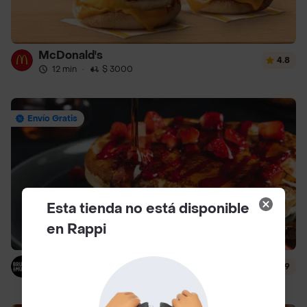
McDonald's
4.8
12 min
·
$ 3000
Envío Gratis
Esta tienda no está disponible
en Rappi
Brunch & Munch
4.9
14 min
·
$ 4500