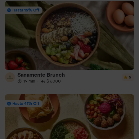
Hasta 15% Off
Sanamente Brunch
5
19 min
·
$ 6000
Hasta 41% Off