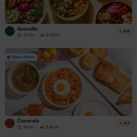
Avocalia
4.8
19 min
·
$ 4500
Envío Gratis
Cacerola
4.7
14 min
·
$ 4500