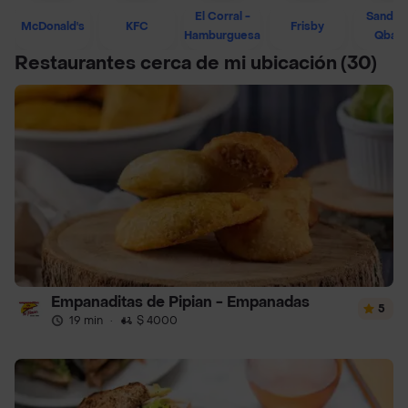
El Corral -
Sandwi
McDonald's
KFC
Frisby
Hamburguesa
Qban
Restaurantes cerca de mi ubicación
(30)
Empanaditas de Pipian - Empanadas
5
19 min
·
$ 4000