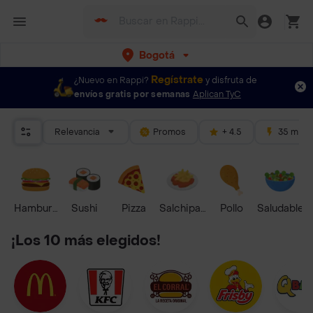
Bogotá
Regístrate
¿Nuevo en Rappi?
y disfruta de
envíos gratis por semanas
Aplican TyC
Relevancia
Promos
+ 4.5
35 mins
Hamburguesa
Sushi
Pizza
Salchipapas
Pollo
Saludable
¡Los 10 más elegidos!