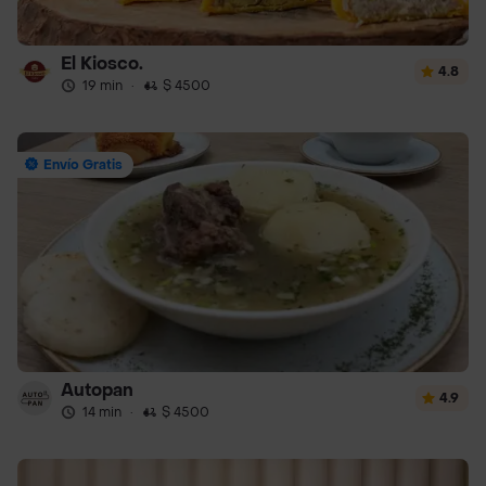
El Kiosco.
4.8
19 min
·
$ 4500
Envío Gratis
Autopan
4.9
14 min
·
$ 4500