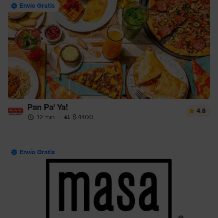
Envío Gratis
Pan Pa' Ya!
4.8
12 min
·
$ 4400
Envío Gratis