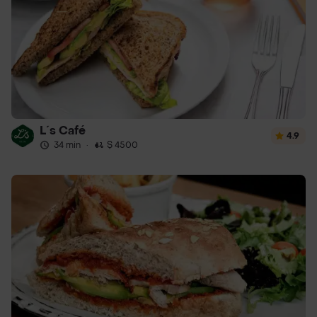
L´s Café
4.9
34 min
·
$ 4500