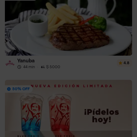
Yanuba
4.8
44 min
·
$ 5000
50% OFF