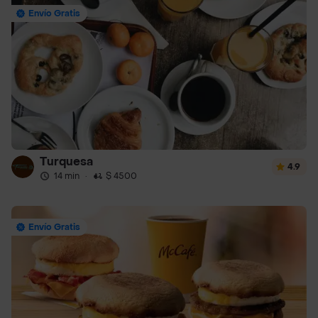
Envío Gratis
Turquesa
4.9
14 min
·
$ 4500
Envío Gratis