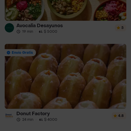
Avocalia Desayunos
5
19 min
·
$ 5000
Envío Gratis
Donut Factory
4.8
24 min
·
$ 4000