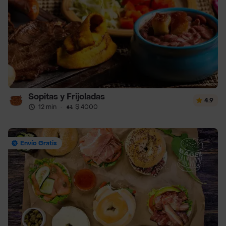
Sopitas y Frijoladas
4.9
12 min
·
$ 4000
Envío Gratis