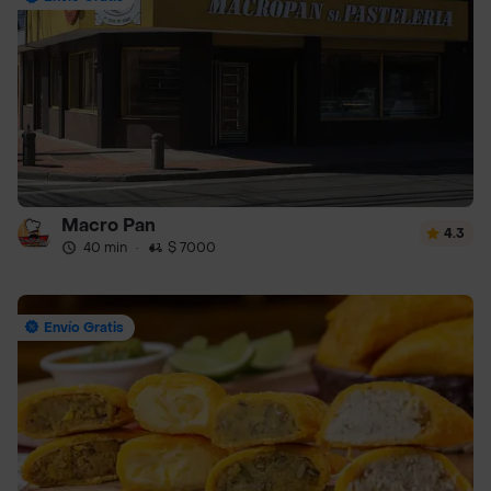
Macro Pan
4.3
40 min
·
$ 7000
Envío Gratis