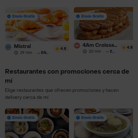
Envío Gratis
Envío Gratis
4Am Croissanterie
Mistral
4.8
4.8
20 min
·
ENVÍO GRATIS
29 min
·
ENVÍO GRATIS
Restaurantes con promociones cerca de
mí
Elige restaurantes que ofrecen promociones y hacen
delivery cerca de mí
Envío Gratis
Envío Gratis