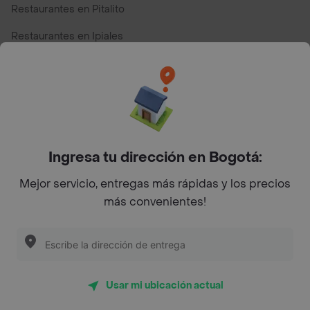
Restaurantes en Pitalito
Restaurantes en Ipiales
Restaurantes en San Andres
Restaurantes cerca de mi para pedir Comida a Domicilio -
Top Marcas y Cadenas de Restaurantes
Ingresa tu dirección en Bogotá:
Encuéntranos en estos países
Mejor servicio, entregas más rápidas y los precios
más convenientes!
App Store
Google play
AppGallery
Usar mi ubicación actual