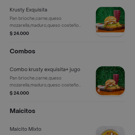
papas a la francesa
Krusty Exquisita
Pan brioche,carne,queso
mozarella,maduro,queso costeño
asado,tocineta,salsa de maíz,lechuga y
$ 24.000
tomate,acompañada de papas a la
francesa .
Combos
Combo krusty exquisita+ jugo
Pan brioche,carne,queso
mozarella,maduro,queso costeño
asado,tocineta,salsa de maíz,lechuga y
$ 24.000
tomate,acompañada de papas a la
francesa . + jugo 12 onz
Maicitos
Maicito Mixto