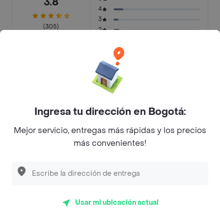
3.8
4
3
(305)
2
Últimos 90 días
1
Justo lo que pedí
19%
Calidad de la comida
18%
Ingresa tu dirección en Bogotá:
Pésima calidad
13%
Mejor servicio, entregas más rápidas y los precios
más convenientes!
Buena presentación
7%
Mala calidad
6%
La calidad de los ingredientes
6%
Usar mi ubicación actual
Faltaron algunos items
5%