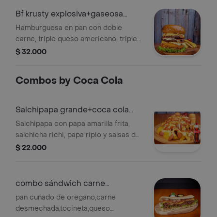
Bf krusty explosiva+gaseosa
250ml
Hamburguesa en pan con doble
carne, triple queso americano, triple
tocineta, lechuga, tomate fresco,
$ 32.000
salsas de la casa, pollo y papas a
elegir+ gaseosa 250ml
Combos by Coca Cola
Salchipapa grande+coca cola
origi 400ml
Salchipapa con papa amarilla frita,
salchicha richi, papa ripio y salsas de
la casa. + gaseosa
$ 22.000
combo sándwich carne
desmehada+bebida
pan cunado de oregano,carne
desmechada,tocineta,queso