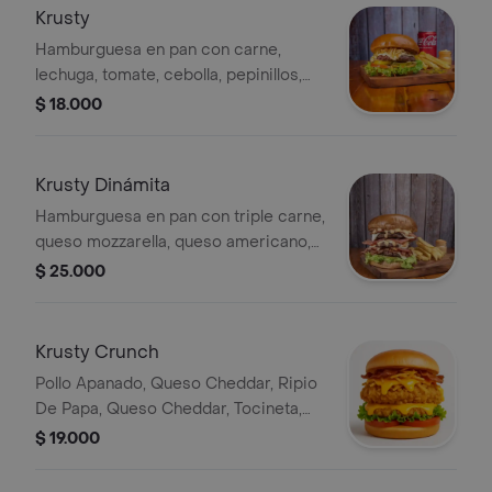
Krusty
Hamburguesa en pan con carne,
lechuga, tomate, cebolla, pepinillos,
queso americano, queso mozzarella,
$ 18.000
queso cheddar, salsas de la casa,
ripio de papa y papas a elegir.
Krusty Dinámita
Hamburguesa en pan con triple carne,
queso mozzarella, queso americano,
queso cheddar, lechuga, tomate
$ 25.000
fresco, tocineta, salsas de la casa y
papas a elegir.
Krusty Crunch
Pollo Apanado, Queso Cheddar, Ripio
De Papa, Queso Cheddar, Tocineta,
Lechugay Tomates Frescos Producto
$ 19.000
creado por Rappi.