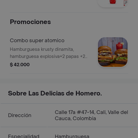
Promociones
Combo super atomico
Hamburguesa krusty dinamita,
hamburguesa explosiva+2 papas +2
gaseosa 250ml.
$ 42.000
Sobre Las Delicias de Homero.
Calle 17a #47-14, Cali, Valle del
Dirección
Cauca, Colombia
Especialidad
Hamburguesa