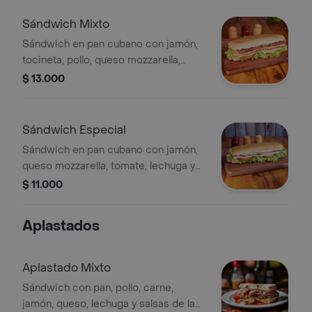
Papas A La Francesa Producto
creado por Rappi.
Sándwich Mixto
Sándwich en pan cubano con jamón,
tocineta, pollo, queso mozzarella,
tomate, lechuga y salsas de la casa.
$ 13.000
Sándwich Especial
Sándwich en pan cubano con jamón,
queso mozzarella, tomate, lechuga y
salsas de la casa.
$ 11.000
Aplastados
Aplastado Mixto
Sándwich con pan, pollo, carne,
jamón, queso, lechuga y salsas de la