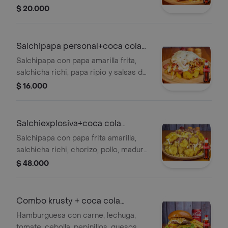
casa. + Gaseosa 250ml
$ 20.000
Salchipapa personal+coca cola
orig400ml
Salchipapa con papa amarilla frita,
salchicha richi, papa ripio y salsas de
la casa. + gaseosa
$ 16.000
Salchiexplosiva+coca cola
original 1.5
Salchipapa con papa frita amarilla,
salchicha richi, chorizo, pollo, maduro,
tocineta, maíz, ripio, carne
$ 48.000
hamburguesa y salsas de la casa. +
gaseosa 1.5
Combo krusty + coca cola
original 400 ml
Hamburguesa con carne, lechuga,
tomate, cebolla, pepinillos, quesos