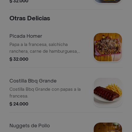
$ 32.000
la casa.
Otras Delicias
Picada Homer
Papa a la francesa, salchicha
ranchera, carne de hamburguesa,
pollo, maduro, tocineta, costilla, maíz,
$ 32.000
chorizo y salsas de la casa.
Costilla Bbq Grande
Costilla Bbq Grande con papas a la
francesa.
$ 24.000
Nuggets de Pollo