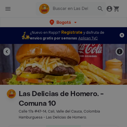
Bogotá
Regístrate
¿Nuevo en Rappi?
y disfruta de
envíos gratis por semanas
Aplican TyC
Las Delicias de Homero. -
Comuna 10
Calle 17a #47-14, Cali, Valle del Cauca, Colombia
Hamburguesa - Las Delicias de Homero.