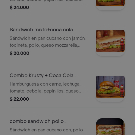
americano, mozzarella, cheddar,
$ 24.000
salsas, ripio de papa + gaseosa
400ml
Sándwich mixto+coca cola
original 400 ml
Sándwich en pan cubano con jamón,
tocineta, pollo, queso mozzarella,
tomate, lechuga y salsas de la casa. +
$ 20.000
gaseosa 400ml
Combo Krusty + Coca Cola
Original 250ML
Hamburguesa con carne, lechuga,
tomate, cebolla, pepinillos, queso
mozarella, salsas, ripio de papa +
$ 22.000
Gaseosa 250ml
combo sandwich pollo
desmechado+bebida
Sándwich en pan cubano con, pollo