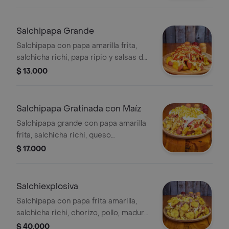
Salchipapa Grande
Salchipapa con papa amarilla frita,
salchicha richi, papa ripio y salsas de
la casa.
$ 13.000
Salchipapa Gratinada con Maíz
Salchipapa grande con papa amarilla
frita, salchicha richi, queso
mozzarella, maíz y salsas de la casa.
$ 17.000
Salchiexplosiva
Salchipapa con papa frita amarilla,
salchicha richi, chorizo, pollo, maduro,
tocineta, maíz, ripio, carne
$ 40.000