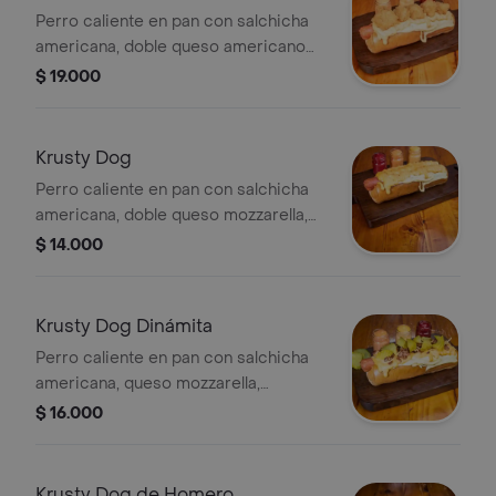
Perro caliente en pan con salchicha
americana, doble queso americano
mozzarella, trozitos de pollo apanado
$ 19.000
y salsas de la casa.
Krusty Dog
Perro caliente en pan con salchicha
americana, doble queso mozzarella,
queso cheddar, cebollas
$ 14.000
caramelizadas y salsas de la casa.
Krusty Dog Dinámita
Perro caliente en pan con salchicha
americana, queso mozzarella,
tocineta, cebolla caramelizada,
$ 16.000
pepinillo, ripio de papa, queso
cheddar y salsas de la casa.
Krusty Dog de Homero