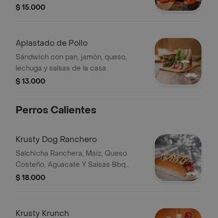
casa.
$ 15.000
Aplastado de Pollo
Sándwich con pan, jamón, queso,
lechuga y salsas de la casa.
$ 13.000
Perros Calientes
Krusty Dog Ranchero
Salchicha Ranchera, Maiz, Queso
Costeño, Aguacate Y Salsas Bbq
Producto creado por Rappi.
$ 18.000
Krusty Krunch