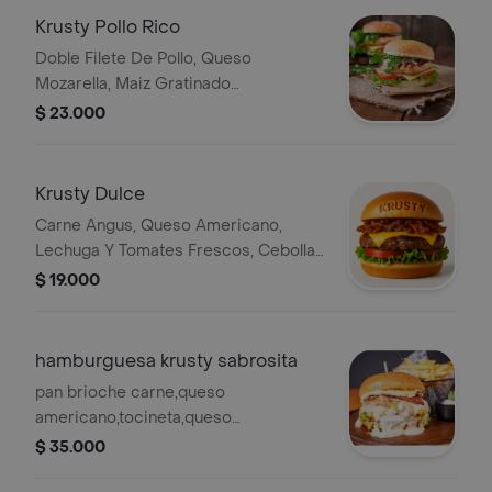
Krusty Pollo Rico
Doble Filete De Pollo, Queso
Mozarella, Maiz Gratinado
Ychampiñones, Lechuga Y Tomates
$ 23.000
Frescos Producto creado por Rappi.
Krusty Dulce
Carne Angus, Queso Americano,
Lechuga Y Tomates Frescos, Cebolla
Caramelizada Con Miel De Maple Y
$ 19.000
Tocineta Producto creado por Rappi.
hamburguesa krusty sabrosita
pan brioche carne,queso
americano,tocineta,queso
crema,cebolla caramelizada,salsa de
$ 35.000
maiz,lechuga,tomate acompañada de