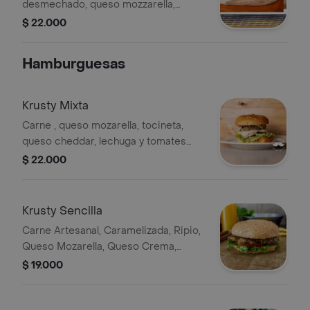
desmechado, queso mozzarella,
tocineta, pepinillos tomate, lechuga y
$ 22.000
salsas de ajo + Gaseosa 250ml
Hamburguesas
Krusty Mixta
Carne , queso mozarella, tocineta,
queso cheddar, lechuga y tomates
frescos producto creado por rappi.
$ 22.000
Krusty Sencilla
Carne Artesanal, Caramelizada, Ripio,
Queso Mozarella, Queso Crema,
Queso Azul, Costeño Y Cheddar,
$ 19.000
Lechuga Y Tomates Frescos Producto
creado por Rappi.