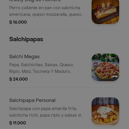
Perro caliente en pan con salchicha
americana, queso mozzarella, queso
cheddar, tocineta, ripio de papas y
$ 16.000
salsas de la casa.
Salchipapas
Salchi Megas
Papa, Salchichas, Salsas, Queso,
Ripio, Maiz, Tocineta Y Maduro
Producto creado por Rappi.
$ 24.000
Salchipapa Personal
Salchipapa con papa amarilla frita,
salchicha richi, papa ripio y salsas de
la casa.
$ 11.000