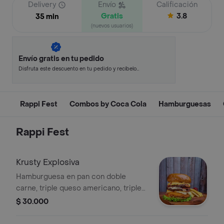
Delivery
Envío
Calificación
Gratis
3.8
35 min
(nuevos usuarios)
Envío gratis en tu pedido
Disfruta este descuento en tu pedido y recíbelo
en minutos.
Rappi Fest
Combos by Coca Cola
Hamburguesas
Rappi Fest
Krusty Explosiva
Hamburguesa en pan con doble
carne, triple queso americano, triple
tocineta, lechuga, tomate fresco,
$ 30.000
salsas de la casa, pollo y papas a
elegir.