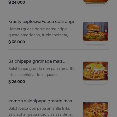
americano,lechuga,tomate salsa de
$ 24.000
ajo
Krusty explosiva+coca cola origi
400ml
Hamburguesa doble carne, triple
queso americano, triple tocineta,
lechuga, tomate, salsas, pollo + papas
$ 35.000
+ gaseosa 400ml
Salchipapa gratinada maíz
+cocacola400ml
Salchipapa grande con papa amarilla
frita, salchicha richi, queso
mozzarella, maíz y salsas de la casa. +
$ 26.000
gaseosa 400ml ideal para 2 personas
combo salchipapa grande mas
cocacola
Salchipapa con papa amarilla frita,
salchicha , papa ripio y salsas de la