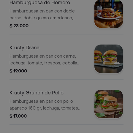
Hamburguesa de Homero
Hamburguesa en pan con doble
carne, doble queso americano,
tomate, cebolla caramelizada, queso
$ 23.000
cheddar, salsas de la casa y papas a
elegir.
Krusty Divina
Hamburguesa en pan con carne,
lechuga, tomate, frescos, cebolla
caramelizada, champiñones, queso
$ 19.000
americano, tocineta, salsas de la casa
y papas a elegir.
Krusty Grunch de Pollo
Hamburguesa en pan con pollo
apanado 150 gr, lechuga, tomates
frescos, pepinillos, queso cheddar,
$ 17.000
tocineta, salsas de la casa y papas a
elegir.