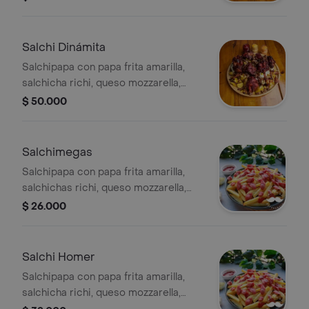
hamburguesa y salsas de la casa.
Salchi Dinámita
Salchipapa con papa frita amarilla,
salchicha richi, queso mozzarella,
ripio, maíz, tocineta, maduro, pollo,
$ 50.000
costilla, carne desmechada, jamón y
salsas de la casa.
Salchimegas
Salchipapa con papa frita amarilla,
salchichas richi, queso mozzarella,
ripio, maíz, tocineta, maduro y salsas
$ 26.000
de la casa.
Salchi Homer
Salchipapa con papa frita amarilla,
salchicha richi, queso mozzarella,
ripio, costilla bbq, tocineta y salsas de