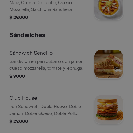
Maiz, Crema De Leche, Queso
Mozarella, Salchicha Ranchera,
Tocineta, Salsa De Maiz, Pollo, Jamon
$ 29.000
Y Ripio De Papas
Sándwiches
Sándwich Sencillo
Sándwich en pan cubano con jamón,
queso mozzarella, tomate y lechuga.
$ 9000
Club House
Pan Sandwich, Doble Huevo, Doble
Jamon, Doble Queso, Doble Pollo
Apanado, Doble Carne Angus,
$ 29.000
Lechuga Y Tomates Frescos, Salsas Y