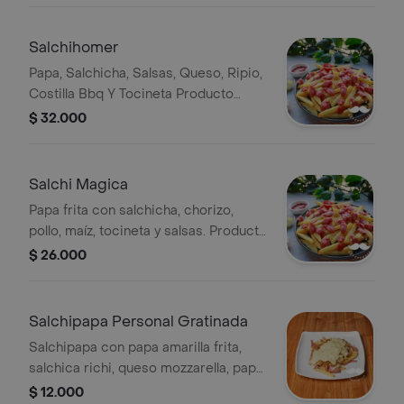
Salchihomer
Papa, Salchicha, Salsas, Queso, Ripio,
Costilla Bbq Y Tocineta Producto
creado por Rappi.
$ 32.000
Salchi Magica
Papa frita con salchicha, chorizo,
pollo, maíz, tocineta y salsas. Producto
creado por Rappi.
$ 26.000
Salchipapa Personal Gratinada
Salchipapa con papa amarilla frita,
salchica richi, queso mozzarella, papa
ripio y salsas de la casa.
$ 12.000