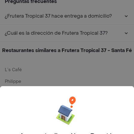
Preguntas frecuentes
¿Frutera Tropical 37 hace entrega a domicilio?
¿Cuál es la dirección de Frutera Tropical 37?
Restaurantes similares a Frutera Tropical 37 - Santa Fé
L´s Café
Philippe
Baskin Robbins
La Cesta
Mercari - Postres
Myriam Camhi Co