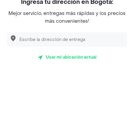
Ingresa tu dirección en Bogotá:
Magnifique
Mejor servicio, entregas más rápidas y los precios
Empanaditas de Pipian - Empanadas
más convenientes!
Desayunadero de la 42
Luisa Postres
Sopitas y Frijoladas
Usar mi ubicación actual
Subway
Top Marcas y Cadenas de Restaurantes
Encuéntranos en estos países