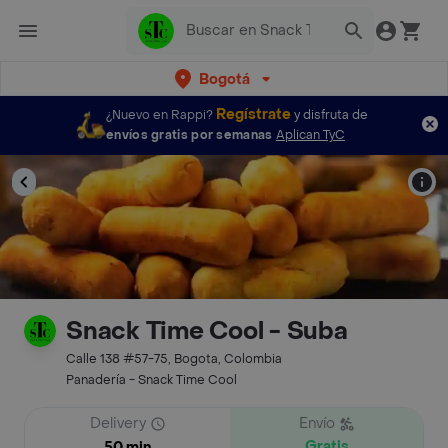
Bogotá
Regístrate
¿Nuevo en Rappi?
y disfruta de
envíos gratis por semanas
Aplican TyC
Snack Time Cool - Suba
Calle 138 #57-75, Bogota, Colombia
Panadería - Snack Time Cool
Delivery
Envío
Gratis
50 min