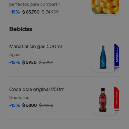
perfectos para compartir.
-15%
$ 63.750
$ 74.999
Bebidas
Manatial sin gas 500ml
Aguas
-15%
$ 5950
$ 6999
Coca cola original 250ml
Gaseosas
-15%
$ 6800
$ 7990