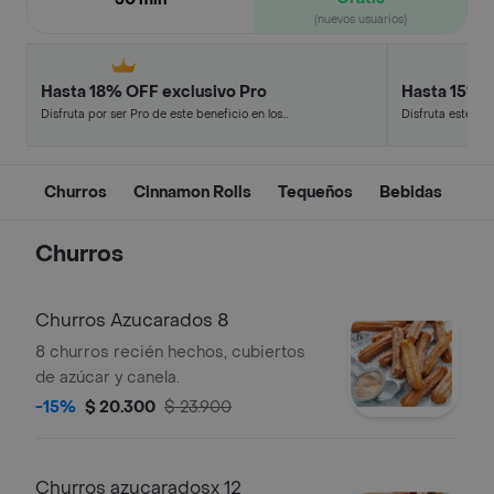
(nuevos usuarios)
Hasta 18% OFF exclusivo Pro
Hasta 15% 
Disfruta por ser Pro de este beneficio en los
Disfruta este de
restaurantes y tiendas más top.
en minutos.
Churros
Cinnamon Rolls
Tequeños
Bebidas
Churros
Churros Azucarados 8
8 churros recién hechos, cubiertos
de azúcar y canela.
-15%
$ 20.300
$ 23.900
Churros azucaradosx 12