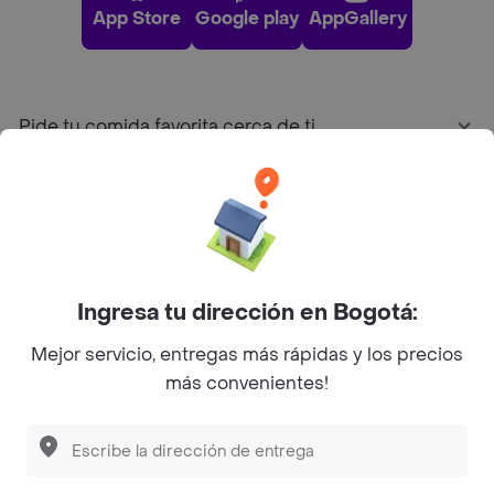
App Store
Google play
AppGallery
Pide tu comida favorita cerca de ti
Categorías
Únete a Rappi
Ingresa tu dirección en Bogotá:
Sobre Rappi
Mejor servicio, entregas más rápidas y los precios
más convenientes!
Facebook
Twitter
Instagram
©
2026
Rappi Inc. All rights reserved.