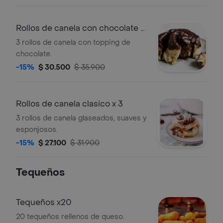
Rollos de canela con chocolate x
3
3 rollos de canela con topping de
chocolate.
-15%
$ 30.500
$ 35.900
Rollos de canela clasico x 3
3 rollos de canela glaseados, suaves y
esponjosos.
-15%
$ 27.100
$ 31.900
Tequeños
Tequeños x20
20 tequeños rellenos de queso.