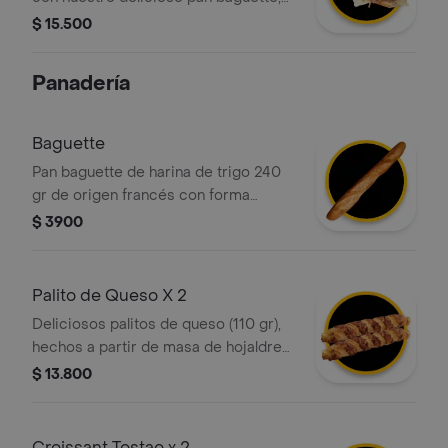
relleno con carne de res desmechada
$ 15.500
y queso mozzarella. opcionalmente,
puedes pedirlo caliente para que el
Panadería
queso se derrita.
Baguette
Pan baguette de harina de trigo 240
gr de origen francés con forma
alargada y corteza crujiente.
$ 3900
Palito de Queso X 2
Deliciosos palitos de queso (110 gr),
hechos a partir de masa de hojaldre
con relleno de queso
$ 13.800
Croissant Tostao x 2