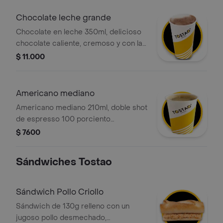
espuma. .
Chocolate leche grande
Chocolate en leche 350ml, delicioso
chocolate caliente, cremoso y con la
textura perfecta. preparado con leche
$ 11.000
deslactosada.
Americano mediano
Americano mediano 210ml, doble shot
de espresso 100 porciento
colombiano, diluido con agua. sabor
$ 7600
intenso y limpio.
Sándwiches Tostao
Sándwich Pollo Criollo
Sándwich de 130g relleno con un
jugoso pollo desmechado,