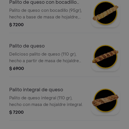
Palito de queso con bocadillo
tostao
Palito de queso con bocadillo (95gr),
hecho a base de masa de hojaldre,
relleno de queso y bocadillo pulpa de
$ 7200
guayaba
Palito de queso
Delicioso palito de queso (110 gr),
hecho a partir de masa de hojaldre
con relleno de queso
$ 6900
Palito integral de queso
Palito de queso integral (110 gr),
hecho con masa de hojaldre integral.
$ 7200