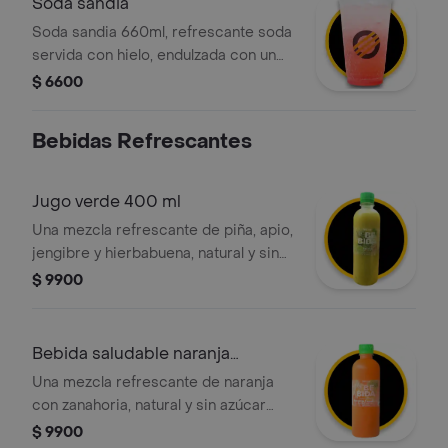
Soda sandia
Soda sandia 660ml, refrescante soda
servida con hielo, endulzada con un
delicioso jarabe de sandía.
$ 6600
Bebidas Refrescantes
Jugo verde 400 ml
Una mezcla refrescante de piña, apio,
jengibre y hierbabuena, natural y sin
azúcar añadida, ideal para acompañar
$ 9900
tus comidas o como snack saludable.
Bebida saludable naranja
zanahoria
Una mezcla refrescante de naranja
con zanahoria, natural y sin azúcar
añadida, ideal para acompañar tus
$ 9900