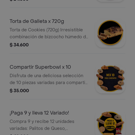
Croissants, Palitos de Queso Mini y
Galletas.
Torta de Galleta x 720g
Torta de Cookies (720g) Irresistible
combinación de bizcocho húmedo de
chocolate oscuro con sutiles notas
$ 34.600
de vainilla, cada rebanada está
cargada con trozos de galleta de
chocolate. ¡El contraste perfecto!.
Compartir Superbowl x 10
Disfruta de una deliciosa selección
de 10 piezas variadas para compartir
en familia o con amigos: Croissants,
$ 35.000
Galletas y Palitos de Queso Mini.
Ideales para calmar el antojo de
todos.
¡Paga 9 y lleva 12 Variado!
Compra 9 y recibe 12 unidades
variadas: Palitos de Queso,