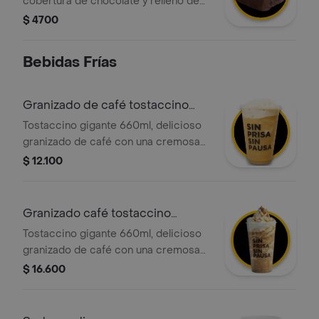
cobertura de chocolate y relleno de
vainilla con chips
$ 4700
Bebidas Frías
Granizado de café tostaccino
gigante
Tostaccino gigante 660ml, delicioso
granizado de café con una cremosa
mezcla de café 100 porciento
$ 12.100
colombiano y chocolate, con la
opción de agregar el topping de tu
elección.
Granizado café tostaccino
gigante full
Tostaccino gigante 660ml, delicioso
granizado de café con una cremosa
mezcla de café 100 porciento
$ 16.600
colombiano y chocolate, con crema
chantilly y salsa caramelo