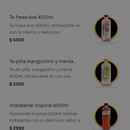
Te fresa kiwi 400ml
Te fresa kiwi 400ml, refrescante té
con la clásica y deliciosa
combinación de sabores: la dulzura
$ 5300
de la fresa y el toque acidito del kiwi.
Te piña mangostino y menta
400ml
Té de piña, mangostino y menta
400ml, refrescante té con una
exótica combinación de sabores:
$ 5300
piña, mangostino y un toque de menta.
Hidratante tropical 600ml
Hidratante tropical 600ml, bebida
hidratante con un delicioso sabor a
frutas tropicales
$ 3900