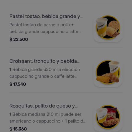
350 ml + 1 Galleta de Chips o Avena
Pastel tostao, bebida grande y
galleta
Pastel tostao de carne o pollo +
bebida grande cappuccino o latte
caliente + galleta tostao de 50g de
$ 22.500
choco chips o avena. ¡tu elección en
cada categoría!
Croissant, tronquito y bebida
caliente
1 Bebida grande 350 ml a elección
cappuccino grande o caffe latte
grande + 1 croissant tostao + 1
$ 17.540
tronquito de chocolate mini tostao.
Rosquitas, palito de queso y
bebida
1 Bebida mediana 210 ml puede ser
americano o cappuccino + 1 palito de
queso mini tostao (tradicional o
$ 15.360