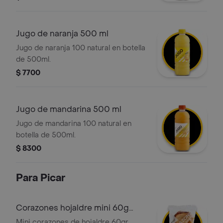
Jugo de naranja 500 ml
Jugo de naranja 100 natural en botella
de 500ml.
$ 7700
Jugo de mandarina 500 ml
Jugo de mandarina 100 natural en
botella de 500ml.
$ 8300
Para Picar
Corazones hojaldre mini 60g
tostao
Mini corazones de hojaldre 60gr,