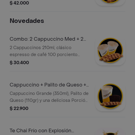
disfrutar.
$ 42.000
Novedades
Combo: 2 Cappuccino Med + 2
Palito Queso
2 Cappuccinos 210ml, clásico
espresso de café 100 porciento
colombiano, con la proporción
$ 30.400
perfecta de leche vaporizada y una
generosa capa de espuma cremosa +
2 Deliciosos Palitos de Queso (110 gr),
Cappuccino + Palito de Queso +
hechos a partir de masa de hojaldre
Torta
Cappuccino Grande (350ml), Palito de
con relleno de queso.
Queso (110gr) y una deliciosa Porción
de Torta de Chocolate
$ 22.900
Te Chai Frío con Explosión