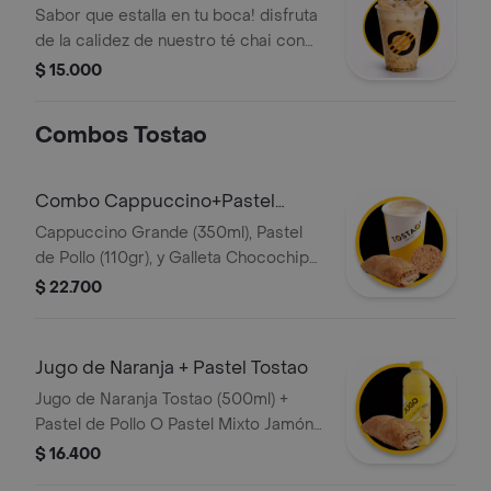
Caramelo
Sabor que estalla en tu boca! disfruta
de la calidez de nuestro té chai con
leche cremosa y el toque dulce del
$ 15.000
caramelo, refrescado con hielo. lo
mejor: incluye perlas explosivas que
Combos Tostao
liberan todo su sabor al morderlas.
una combinación vibrante de
especias y diversión en cada sorbo.
Combo Cappuccino+Pastel
Pollo+Galleta
Cappuccino Grande (350ml), Pastel
de Pollo (110gr), y Galleta Chocochips
o avena (50gr)
$ 22.700
Jugo de Naranja + Pastel Tostao
Jugo de Naranja Tostao (500ml) +
Pastel de Pollo O Pastel Mixto Jamón
Y Queso (110gr)
$ 16.400