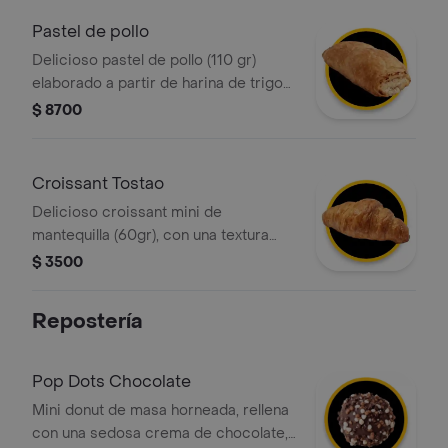
Pastel de pollo
Delicioso pastel de pollo (110 gr)
elaborado a partir de harina de trigo
fortificada, grasa vegetal con relleno
$ 8700
de pollo.
Croissant Tostao
Delicioso croissant mini de
mantequilla (60gr), con una textura
crujiente por fuera y suave por
$ 3500
dentro, elaborado con masa
hojaldrada y un intenso sabor a
Repostería
mantequilla. ¡perfecto para cualquier
momento del día!
Pop Dots Chocolate
Mini donut de masa horneada, rellena
con una sedosa crema de chocolate,