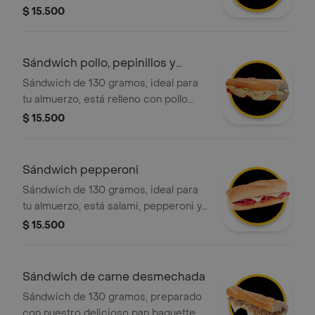
perfectamente sazonado al estilo
$ 15.500
criollo. Servido en un pan tostado
artesanal que te garantiza una textura
crujiente en cada mordisco.
Sándwich pollo, pepinillos y
queso
Sándwich de 130 gramos, ideal para
tu almuerzo, está relleno con pollo
desmechado, pepinillos y queso.
$ 15.500
además, el pan está perfectamente
tostado para una textura crujiente.
Sándwich pepperoni
Sándwich de 130 gramos, ideal para
tu almuerzo, está salami, pepperoni y
queso. además, el pan está
$ 15.500
perfectamente tostado para una
textura crujiente.
Sándwich de carne desmechada
Sándwich de 130 gramos, preparado
con nuestro delicioso pan baguette,