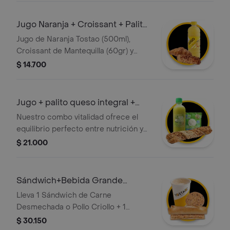
Jugo Naranja + Croissant + Palito
Q Mini
Jugo de Naranja Tostao (500ml),
Croissant de Mantequilla (60gr) y
Palito de Queso Mini
$ 14.700
Jugo + palito queso integral +
queso
Nuestro combo vitalidad ofrece el
equilibrio perfecto entre nutrición y
sabor artesanal; incluye un palito de
$ 21.000
queso integral rico en fibra, el toque
tradicional del queso siete cueros y
un refrescante jugo verde o de
Sándwich+Bebida Grande
zanahoria.
Caliente+Galleta
Lleva 1 Sándwich de Carne
Desmechada o Pollo Criollo + 1
Cappuccino o Latte Grande Caliente
$ 30.150