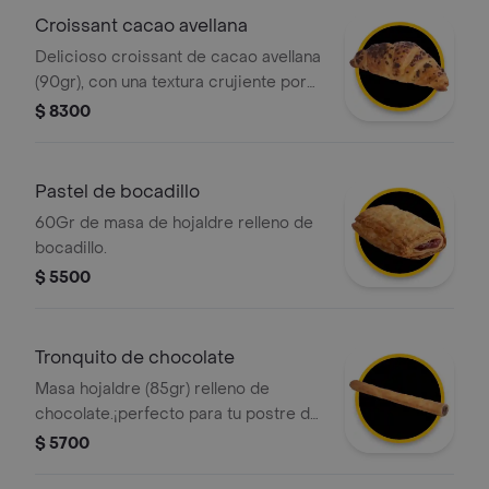
Croissant cacao avellana
Delicioso croissant de cacao avellana
(90gr), con una textura crujiente por
fuera y suave por dentro, elaborado
$ 8300
con masa hojaldrada y un intenso
sabor a cacao-avellanas. ¡perfecto
para cualquier momento del día!
Pastel de bocadillo
60Gr de masa de hojaldre relleno de
bocadillo.
$ 5500
Tronquito de chocolate
Masa hojaldre (85gr) relleno de
chocolate.¡perfecto para tu postre del
dia!
$ 5700