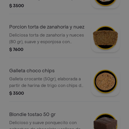
decorada con trocitos de caramelo
$ 3500
que aportan una sabor único.
Porcion torta de zanahoria y nuez
Deliciosa torta de zanahoria y nueces
(80 gr), suave y esponjosa con
pequeños trozos de zanahoria en su
$ 7600
interior.
Galleta choco chips
Galleta crocante (50gr), elaborada a
partir de harina de trigo con chips de
chocolate.
$ 3500
Blondie tostao 50 gr
Delicioso y suave ponquecito con