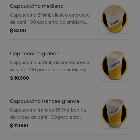
Cappuccino mediano
Cappuccino 210ml, clásico espresso
de café 100 porciento colombiano,
con la proporción perfecta de leche
$ 8300
vaporizada y una generosa capa de
espuma cremosa.
Cappuccino grande
Cappuccino 350ml, clásico espresso
de café 100 porciento colombiano,
con la proporción perfecta de leche
$ 10.500
vaporizada y una generosa capa de
espuma cremosa.
Cappuccino frances grande
Cappuccino frances 350ml, bebida
deliciosa de café 100 porciento
colombiano, leche deslactosada,
$ 11.000
aroma y sabor a vainilla, que ofrece
una sensación cremosa y una