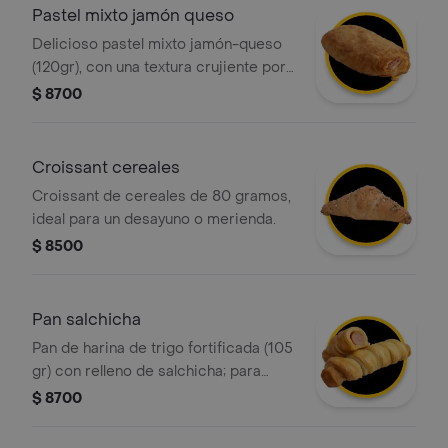
Pastel mixto jamón queso
Delicioso pastel mixto jamón-queso
(120gr), con una textura crujiente por
fuera y suave por dentro, elaborado
$ 8700
con masa hojaldrada y relleno de
jamón y queso ¡perfecto para
cualquier momento del día!
Croissant cereales
Croissant de cereales de 80 gramos,
ideal para un desayuno o merienda.
$ 8500
Pan salchicha
Pan de harina de trigo fortificada (105
gr) con relleno de salchicha; para
obtener un rollo con diferentes capas
$ 8700
o láminas.