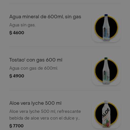
comidas o como snack saludable.
Agua mineral de 600ml, sin gas
Agua sin gas.
$ 4600
Tostao' con gas 600 ml
Agua con gas de 600ml.
$ 4900
Aloe vera lyche 500 ml
Aloe vera lyche 500 ml, refrescante
bebida de aloe vera con el dulce y
exótico sabor a lychee
$ 7700