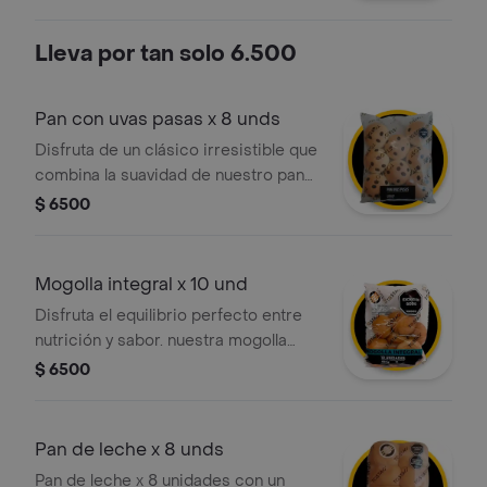
integral) + 1 rosquitas horneadas (18g).
¡tú eliges!
Lleva por tan solo 6.500
Pan con uvas pasas x 8 unds
Disfruta de un clásico irresistible que
combina la suavidad de nuestro pan
tradicional con el toque dulce y
$ 6500
natural de las uvas pasas
seleccionadas. es la opción perfecta
para acompañar tu café, chocolate o
Mogolla integral x 10 und
para un snack rápido a cualquier hora
Disfruta el equilibrio perfecto entre
del día.
nutrición y sabor. nuestra mogolla
integral ofrece una miga suave y un
$ 6500
alto contenido de fibra, ideal para un
desayuno saludable o una merienda
ligera. el toque artesanal de tostao'
Pan de leche x 8 unds
listo para compartir en casa.
Pan de leche x 8 unidades con un