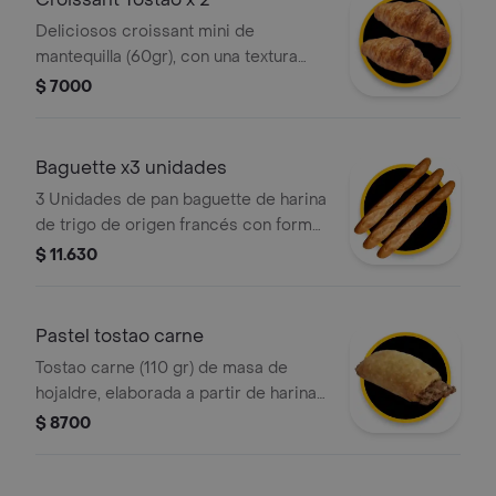
Deliciosos croissant mini de
mantequilla (60gr), con una textura
crujiente por fuera y suave por
$ 7000
dentro, elaborado con masa
hojaldrada y un intenso sabor a
mantequilla. ¡perfecto para cualquier
Baguette x3 unidades
momento del día!
3 Unidades de pan baguette de harina
de trigo de origen francés con forma
alargada y corteza crujiente.
$ 11.630
Pastel tostao carne
Tostao carne (110 gr) de masa de
hojaldre, elaborada a partir de harina
de trigo fortificada, grasa vegetal y
$ 8700
relleno de carne.