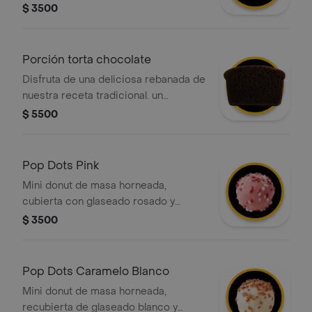
cubierta con un glaseado de
$ 3500
chocolate oscuro y decorada con un
mix de trocitos crocantes que
aportan un contraste perfecto.
Porción torta chocolate
Disfruta de una deliciosa rebanada de
nuestra receta tradicional. un
bizcocho suave de cacao con capas
$ 5500
de chocolate cremoso. el balance
perfecto de dulce para acompañar tu
día.
Pop Dots Pink
Mini donut de masa horneada,
cubierta con glaseado rosado y
decoradas con grageas blancas y
$ 3500
rojas
Pop Dots Caramelo Blanco
Mini donut de masa horneada,
recubierta de glaseado blanco y