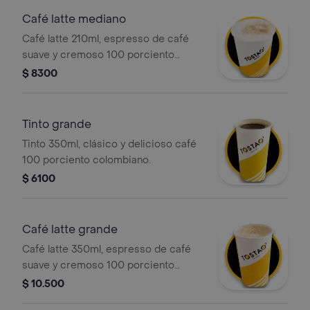
experiencia sensorial placentera en
Café latte mediano
cada sorbo.
Café latte 210ml, espresso de café
suave y cremoso 100 porciento
colombiano con la cantidad justa de
$ 8300
leche vaporizada y una ligera capa de
espuma. .
Tinto grande
Tinto 350ml, clásico y delicioso café
100 porciento colombiano.
$ 6100
Café latte grande
Café latte 350ml, espresso de café
suave y cremoso 100 porciento
colombiano con la cantidad justa de
$ 10.500
leche vaporizada y una ligera capa de