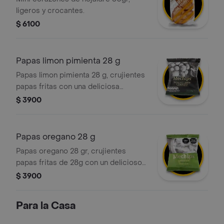
ligeros y crocantes.
$ 6100
Papas limon pimienta 28 g
Papas limon pimienta 28 g, crujientes
papas fritas con una deliciosa
combinación de sabores a limón y
$ 3900
pimienta.
Papas oregano 28 g
Papas oregano 28 gr, crujientes
papas fritas de 28g con un delicioso
toque de orégano.
$ 3900
Para la Casa