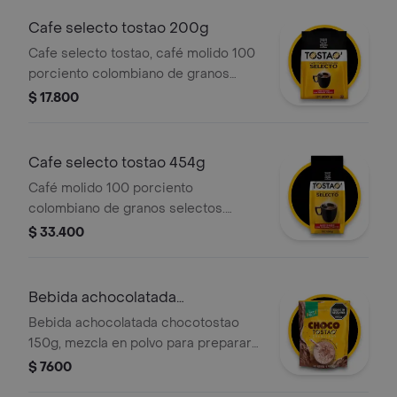
Cafe selecto tostao 200g
Cafe selecto tostao, café molido 100
porciento colombiano de granos
selectos. paquete de 200g, listo para
$ 17.800
preparar y disfrutar.
Cafe selecto tostao 454g
Café molido 100 porciento
colombiano de granos selectos.
paquete de 454g, listo para preparar
$ 33.400
y disfrutar.
Bebida achocolatada
chocotostao 150g
Bebida achocolatada chocotostao
150g, mezcla en polvo para preparar
una deliciosa bebida achocolatada
$ 7600
con el sabor único y los trozos