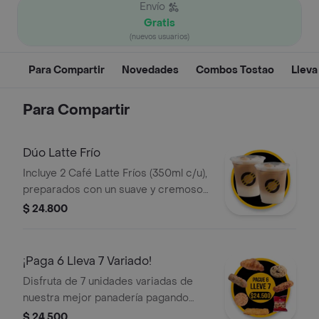
Envío
Gratis
(nuevos usuarios)
Para Compartir
Novedades
Combos Tostao
Lleva
Para Compartir
Dúo Latte Frío
Incluye 2 Café Latte Fríos (350ml c/u),
preparados con un suave y cremoso
espresso porciento colombiano, la
$ 24.800
medida perfecta de leche fría, hielo y
una ligera capa de espuma. Ideal para
compartir.
¡Paga 6 Lleva 7 Variado!
Disfruta de 7 unidades variadas de
nuestra mejor panadería pagando
solo 6. Un mix perfecto que incluye
$ 24.500