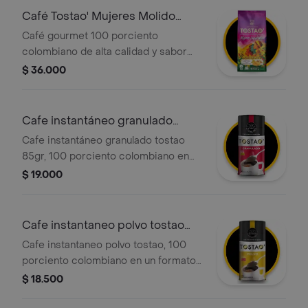
Café Tostao' Mujeres Molido
340g
Café gourmet 100 porciento
colombiano de alta calidad y sabor
superior. Edición especial premium
$ 36.000
exportación que resalta el trabajo de
las mujeres caficultoras. Molido y listo
para disfrutar con exquisitas notas de
Cafe instantáneo granulado
vainilla, avellana y naranja dulce.
tostao
Cafe instantáneo granulado tostao
85gr, 100 porciento colombiano en
formato granulado. disfruta de una
$ 19.000
taza de café de forma rápida y
sencilla.
Cafe instantaneo polvo tostao
85g
Cafe instantaneo polvo tostao, 100
porciento colombiano en un formato
de polvo fino, ideal para una fácil y
$ 18.500
rápida preparación. paquete de 85g