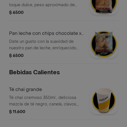
toque dulce, peso aproximado de
440g.
$ 6500
Pan leche con chips chocolate x
8 unds
Date un gusto con la suavidad de
nuestro pan de leche, enriquecido
con deliciosas chispas de chocolate.
$ 6500
es el acompañamiento perfecto para
un café a media tarde o para
Bebidas Calientes
sorprender a los niños en la lonchera.
un snack dulce y esponjoso con la
calidad artesanal de tostao.
Té chai grande
Té chai cremoso 350ml , deliciosa
mezcla de té negro, canela, clavos,
jengibre y leche deslactosada .
$ 11.600