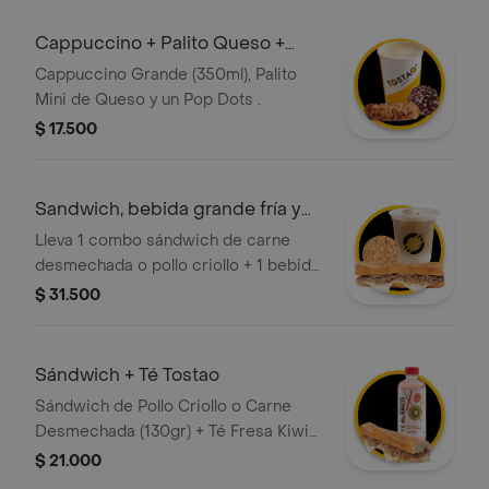
Cappuccino + Palito Queso +
Pop Dots
Cappuccino Grande (350ml), Palito
Mini de Queso y un Pop Dots .
$ 17.500
Sandwich, bebida grande fría y
gallleta
Lleva 1 combo sándwich de carne
desmechada o pollo criollo + 1 bebida
grande 350 ml + 1 galleta
$ 31.500
Sándwich + Té Tostao
Sándwich de Pollo Criollo o Carne
Desmechada (130gr) + Té Fresa Kiwi
(400ml) O Té Blanco Piña Mangostino
$ 21.000
Menta (400ml)