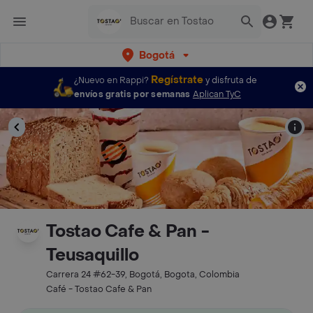
Bogotá
Regístrate
¿Nuevo en Rappi?
y disfruta de
envíos gratis por semanas
Aplican TyC
Tostao Cafe & Pan -
Teusaquillo
Carrera 24 #62-39, Bogotá, Bogota, Colombia
Café - Tostao Cafe & Pan