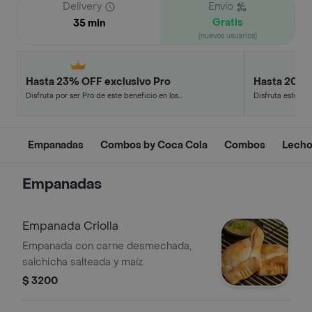
Delivery
Envío
Gratis
35 min
(nuevos usuarios)
Hasta 23% OFF exclusivo Pro
Hasta 20% 
Disfruta por ser Pro de este beneficio en los
Disfruta este de
restaurantes y tiendas más top.
en minutos.
Empanadas
Combos by Coca Cola
Combos
Lecho
Empanadas
Empanada Criolla
Empanada con carne desmechada,
salchicha salteada y maíz.
$ 3200