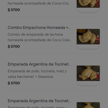
horneada acompañada de Coca-Cola
ZERO 250 ml.
$ 5700
Combo Empachona Horneada +
Coca Cola Original 250ML
Combo de empanada de lechona
horneada acompañada de Coca Cola
Original 250ML.
$ 5700
Empanada Argentina de Tocineta
+Cocacola ZERO 250ml
Empanada de pollo, tocineta, maíz y
salsa bechamel. + Gaseosa
$ 5700
Empanada Argentina de Tocineta
+Cocacola Org 250ML
Empanada de pollo, tocineta, maíz y