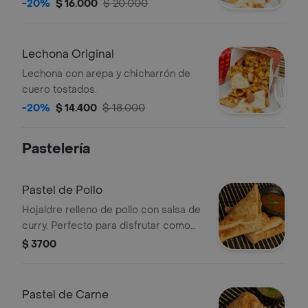
tostados.
-20%
$ 16.000
$ 20.000
Lechona Original
Lechona con arepa y chicharrón de
cuero tostados.
-20%
$ 14.400
$ 18.000
Pastelería
Pastel de Pollo
Hojaldre relleno de pollo con salsa de
curry. Perfecto para disfrutar como
entrada.
$ 3700
Pastel de Carne