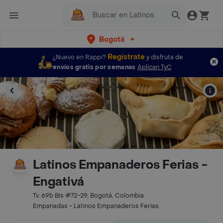
Bogotá
Regístrate
¿Nuevo en Rappi?
y disfruta de
envíos gratis por semanas
Aplican TyC
Latinos Empanaderos Ferias -
Engativá
Tv. 69b Bis #72-29, Bogotá, Colombia
Empanadas - Latinos Empanaderos Ferias