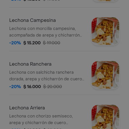
Lechona Campesina
Lechona con morcilla campesina,
acompañada de arepa y chicharrón
de cuero tostado.
-20%
$ 15.200
$ 19.000
Lechona Ranchera
Lechona con salchicha ranchera
dorada, arepa y chicharrón de cuero
tostados.
-20%
$ 16.000
$ 20.000
Lechona Arriera
Lechona con chorizo semiseco,
arepa y chicharrón de cuero