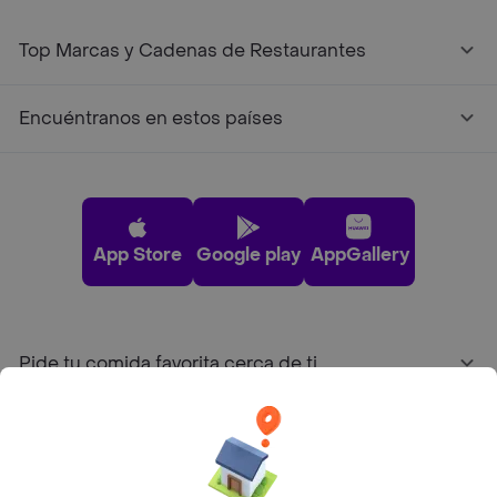
Top Marcas y Cadenas de Restaurantes
Encuéntranos en estos países
App Store
Google play
AppGallery
Pide tu comida favorita cerca de ti
Categorías