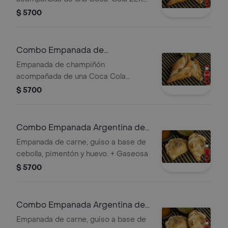
de 250 ml.
$ 5700
Combo Empanada de
Champiñón + Coca Cola Original
Empanada de champiñón
250ML
acompañada de una Coca Cola
Original de 250 ml.
$ 5700
Combo Empanada Argentina de
Carne +Cocacola ZERO 250ml
Empanada de carne, guiso a base de
cebolla, pimentón y huevo. + Gaseosa
$ 5700
Combo Empanada Argentina de
Carne +Cocacola Orig 250ML
Empanada de carne, guiso a base de