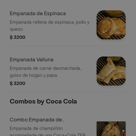
Empanada de Espinaca
Empanada rellena de espinaca, pollo y
queso.
$ 3200
Empanada Valluna
Empanada de carne desmechada,
guiso de hogao y papa.
$ 3200
Combos by Coca Cola
Combo Empanada de
Champiñón + Coca-Cola ZERO
Empanada de champiñón
250 ml
acompañada de una Coca-Cola ZERO