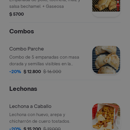
salsa bechamel. + Gaseosa
$ 5700
Combos
Combo Parche
Combo de 5 empanadas con masa
dorada y semillas visibles en la
superficie.
-20%
$ 12.800
$ 16.000
Lechonas
Lechona a Caballo
Lechona con huevo, arepa y
chicharrón de cuero tostados.
-20%
$ 15.200
$ 19.000