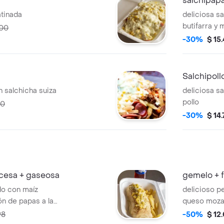
salchipapa
atinada
deliciosa s
butifarra y
000
-30%
$ 15
Salchipoll
n salchicha suiza
deliciosa s
pollo
00
-30%
$ 14
ncesa + gaseosa
gemelo + 
do con maíz
delicioso p
n de papas a la
queso mozar
,acompañad
98
-50%
$ 12