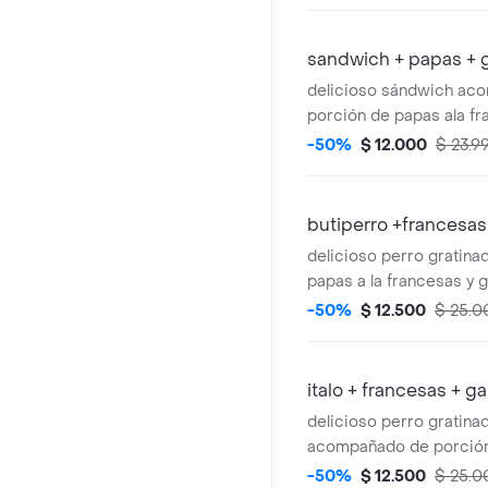
sandwich + papas + 
delicioso sándwich ac
porción de papas ala f
-50%
$ 12.000
$ 23.9
butiperro +francesas
delicioso perro gratinad
papas a la francesas y 
-50%
$ 12.500
$ 25.0
italo + francesas + g
delicioso perro gratina
acompañado de porció
acompañado de una ga
-50%
$ 12.500
$ 25.0