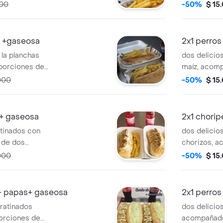
000
-50%
$ 15
s +gaseosa
2x1 perro
 la planchas
dos delicio
porciones de
maíz, acom
 dos gaseosas
papas a la 
000
-50%
$ 15
s+ gaseosa
2x1 chorip
atinados con
dos delicio
 de dos
chorizos, 
 francesas y dos
porciones d
000
-50%
$ 15
o+ papas+ gaseosa
2x1 perros
gratinados
dos delicio
orciones de
acompañado