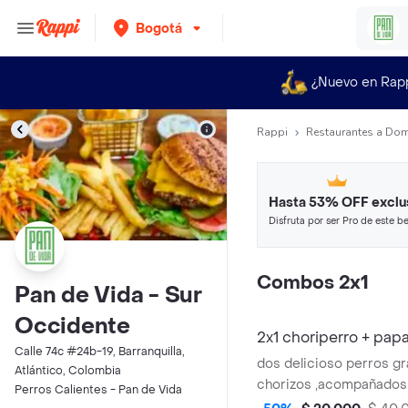
Bogotá
¿Nuevo en Rap
Rappi
Restaurantes a Dom
Hasta 53% OFF exclu
Disfruta por ser Pro de este be
restaurantes y tiendas más top
Combos 2x1
Pan de Vida - Sur
Occidente
2x1 choriperro + pap
Calle 74c #24b-19, Barranquilla,
dos delicioso perros g
Atlántico, Colombia
chorizos ,acompañados
Perros Calientes - Pan de Vida
porciones de papas a la