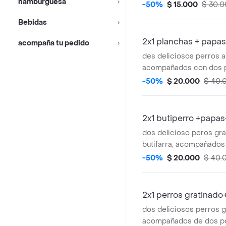
hamburguesa
papas
-50%
$ 15.000
$ 30.
Bebidas
2x1 planchas + papa
acompaña tu pedido
des deliciosos perros a
acompañados con dos 
papas a la francesas y
-50%
$ 20.000
$ 40.
2x1 butiperro +papa
dos delicioso peros gr
butifarra, acompañados
porciones de papas a la
-50%
$ 20.000
$ 40.
gaseosas
2x1 perros gratinad
dos deliciosos perros 
acompañados de dos p