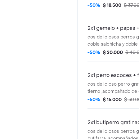
papas a la francesa y 
-50%
$ 18.500
$ 37.0
2x1 gemelo + papas 
dos deliciosos perros 
doble salchicha y doble
acompañados de dos p
-50%
$ 20.000
$ 40.
papas a la francesas y
2x1 perro escoces + 
dos delicioso perro gra
tierno ,acompañado de
papas a la francesas
-50%
$ 15.000
$ 30.
2x1 butiperro gratin
dos deliciosos perros 
butifarra ,acompañados