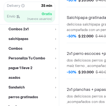
-50%
$ 20.000
$ 40.
gaseosa
Delivery
35 min
Gratis
Envío
Salchipapa gratinada
(nuevos usuarios)
deliciosa salchipapa gra
Combos 2x1
acompañada con un per
-50%
$ 22.000
$ 44.
salchipapas
Combos
2x1 perro escoces +
Personaliza Tu Combo
dos deliciosos perros 
maíz tierno , acompaña
pague 1 lleve 2
porciones de papas a la
-50%
$ 20.000
$ 40.
gaseosa
asados
Sandwich
2x1 planchas + papas
dos deliciosos perros a
perros gratinados
,acompañados con dos 