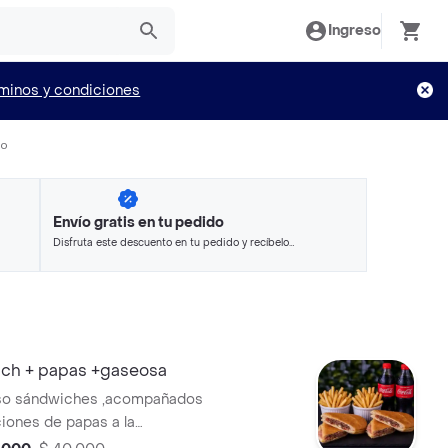
Ingreso
minos y condiciones
io
Envío gratis en tu pedido
Disfruta este descuento en tu pedido y recíbelo
en minutos.
ich + papas +gaseosa
oso sándwiches ,acompañados
iones de papas a la
 dos gaseosas