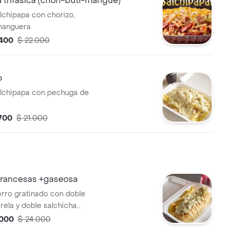
 trifasica (chori-buti-mangue)
alchipapa con chorizo,
 manguera
.400
$ 22.000
o
alchipapa con pechuga de
.700
$ 21.000
francesas +gaseosa
erro gratinado con doble
ela y doble salchicha
o de una porción de papas a
.000
$ 24.000