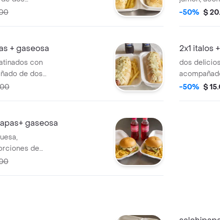
a francesas
de papas a 
000
-50%
$ 20
pas + gaseosa
2x1 italos
ratinados con
dos delicio
añado de dos
acompañado
 francesas y dos
papas
000
-50%
$ 15
papas+ gaseosa
uesa,
orciones de
000