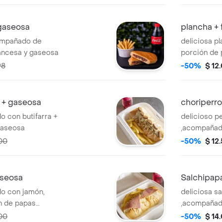
la francesa
gaseosa
plancha +
ompañado de
deliciosa 
rancesa y gaseosa
porción de 
98
-50%
$ 12
 + gaseosa
choriperr
o con butifarra +
delicioso p
gaseosa
,acompañado
gaseosas
00
-50%
$ 12
aseosa
Salchipap
do con jamón,
deliciosa s
n de papas
,acompañad
seosa
00
-50%
$ 14