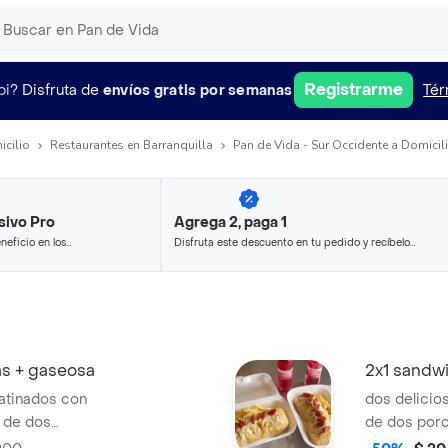
Registrarme
pi?
Disfruta de
envíos gratis por semanas
Tér
icilio
Restaurantes en Barranquilla
Pan de Vida - Sur Occidente a Domicil
sivo Pro
Agrega 2, paga 1
neficio en los
Disfruta este descuento en tu pedido y recíbelo
.
en minutos.
as + gaseosa
2x1 sandw
ratinados con
dos delici
 de dos
de dos porc
 francesas y dos
francesas y