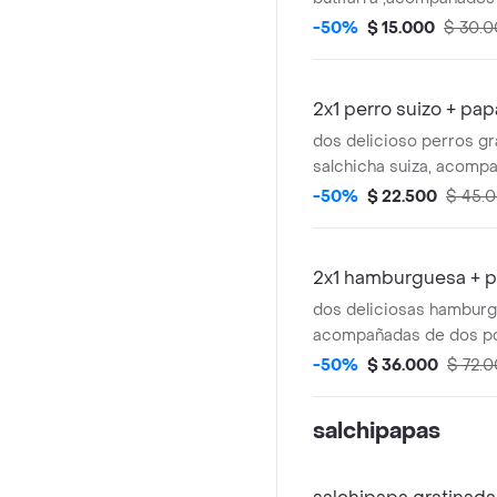
porciones de papas a l
-50%
$ 15.000
$ 30.
2x1 perro suizo + pa
dos delicioso perros g
salchicha suiza, acomp
porciones de papas a la
-50%
$ 22.500
$ 45.
gaseosas
2x1 hamburguesa + 
dos deliciosas hamburg
acompañadas de dos p
papas y dos gaseosa
-50%
$ 36.000
$ 72.
salchipapas