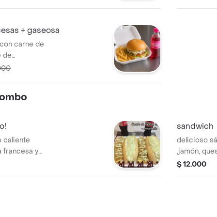
cesas + gaseosa
 con carne de
e de
ado de porción
000
 Combo
o!
sandwich
 caliente
delicioso s
a francesa y
,jamón, que
tu gusto con
$ 12.000
s.