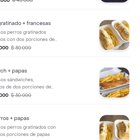
.000
$ 40.000
gratinado + francesas
sos perros gratinados
os con dos porciones de
.000
$ 30.000
wch + papas
sos sándwiches,
s de dos porciones de
francesas
.000
$ 30.000
rros + papas
sos perros gratinados con
 dos porciones de papas