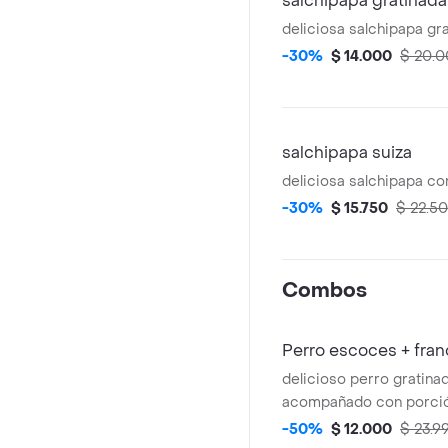
salchipapa gratinada
deliciosa salchipapa gr
-30%
$ 14.000
$ 20.
salchipapa suiza
deliciosa salchipapa co
-30%
$ 15.750
$ 22.5
Combos
Perro escoces + fra
delicioso perro gratina
acompañado con porció
francesas y gaseosa
-50%
$ 12.000
$ 23.9