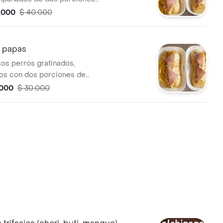
la francesas y dos gaseosas
.000
$ 40.000
 + papas
sos perros gratinados,
s con dos porciones de
.000
$ 30.000