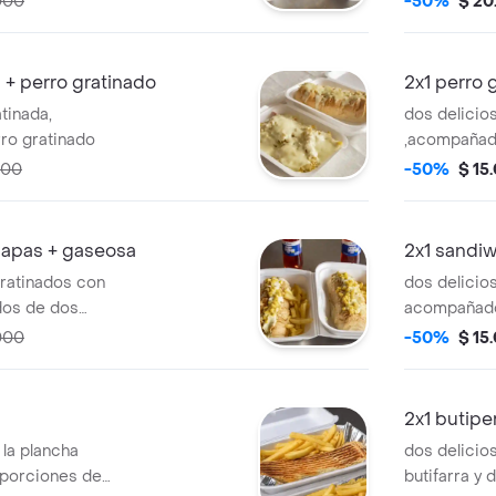
000
-50%
$ 20
 + perro gratinado
2x1 perro 
tinada,
dos delicio
ro gratinado
,acompañad
papas
000
-50%
$ 15
papas + gaseosa
2x1 sandi
gratinados con
dos delicio
dos de dos
acompañado
 francesas y dos
papas a la 
000
-50%
$ 15
2x1 butipe
 la plancha
dos delicio
porciones de
butifarra y