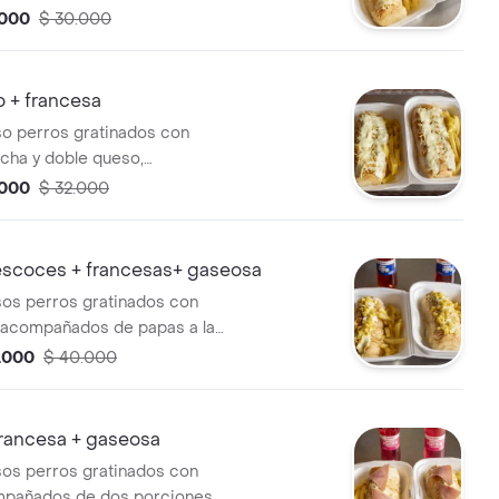
francesas
.000
$ 30.000
 + francesa
so perros gratinados con
icha y doble queso,
s de dos porciones de
.000
$ 32.000
francesas
 escoces + francesas+ gaseosa
sos perros gratinados con
, acompañados de papas a la
 dos gaseosas
.000
$ 40.000
+francesa + gaseosa
sos perros gratinados con
mpañados de dos porciones