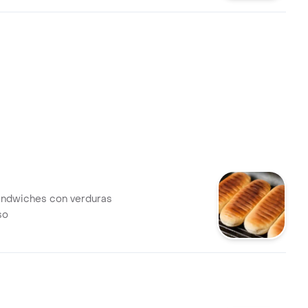
ándwiches con verduras
so