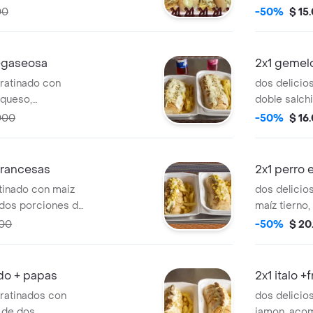
dos gaseosas
papas a la 
00
-50%
$ 15
+gaseosa
2x1 gemelo
gratinado con
dos delicio
 queso,
doble salch
orciones de
acompañado
000
-50%
$ 16
 dos gaseosas
papas a la 
francesas
2x1 perro
tinado con maiz
dos delicio
 dos porciones de
maíz tierno
francesas y
000
-50%
$ 20
ado + papas
2x1 italo 
gratinados con
dos delicio
 de dos
jamon, aco