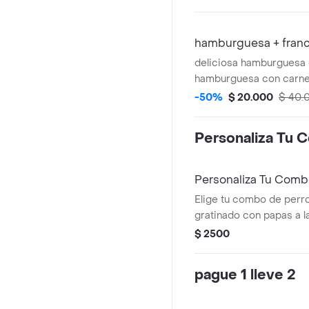
hamburguesa + fran
deliciosa hamburguesa
hamburguesa con carn
hamburguesa, acompañ
-50%
$ 20.000
$ 40.
de papas y gaseosa
Personaliza Tu
Personaliza Tu Comb
Elige tu combo de perro
gratinado con papas a l
gaseosa. Personaliza a 
$ 2500
ingredientes adicionale
pague 1 lleve 2