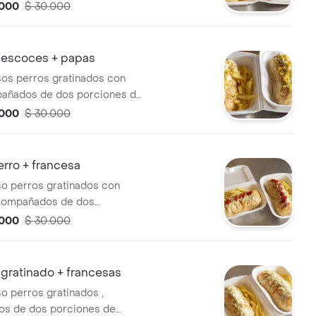
.000
$ 30.000
s escoces + papas
sos perros gratinados con
pañados de dos porciones de
francesas
.000
$ 30.000
erro + francesa
so perros gratinados con
acompañados de dos
e papas a la francesas
.000
$ 30.000
 gratinado + francesas
so perros gratinados ,
s de dos porciones de