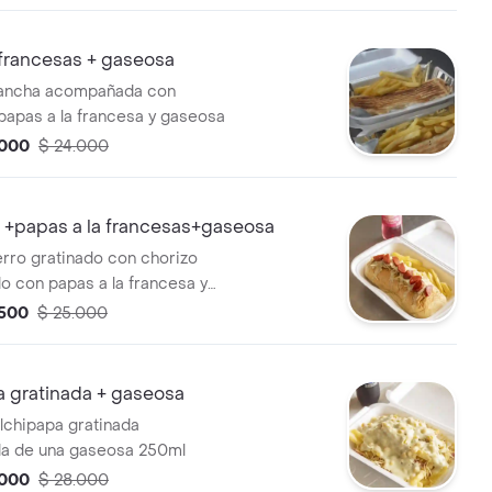
s y una gaseosa
 francesas + gaseosa
plancha acompañada con
papas a la francesa y gaseosa
.000
$ 24.000
o +papas a la francesas+gaseosa
erro gratinado con chorizo
 con papas a la francesa y
.500
$ 25.000
a gratinada + gaseosa
alchipapa gratinada
a de una gaseosa 250ml
.000
$ 28.000