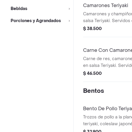
Camarones Teriyaki
Bebidas
Camarones y champiño
Porciones y Agrandados
salsa Teriyaki. Servidos
japonés o pasta y vegeta
$ 38.500
repollo y zanahoria.
Carne Con Camarones
Carne de res, camaron
en salsa Teriyaki. Servi
blanco, japonés o pasta 
$ 46.500
brócoli, repollo y zanaho
Bentos
Bento De Pollo Teriya
Trozos de pollo a la pla
teriyaki, coleslaw japon
repollo y zanahoria), 4 
$ 32.900