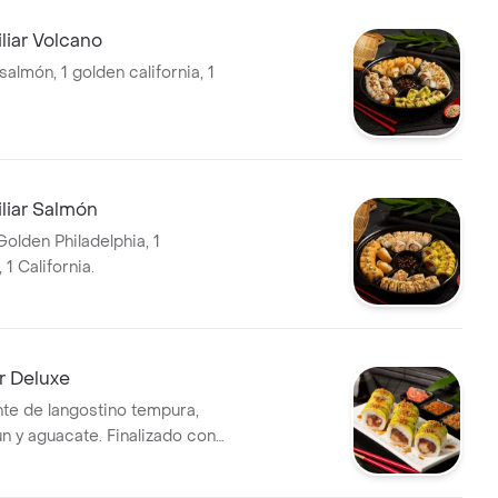
or.
liar Volcano
 salmón, 1 golden california, 1
liar Salmón
Golden Philadelphia, 1
 1 California.
r Deluxe
nte de langostino tempura,
ún y aguacate. Finalizado con
uila, quinoa crocante,
toque cítrico.