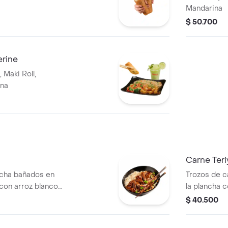
Mandarina
$ 50.700
rine
 Maki Roll,
ena
Carne Teri
ancha bañados en
Trozos de c
 con arroz blanco,
la plancha c
les, brócoli,
con arroz o 
$ 40.500
repollo y za