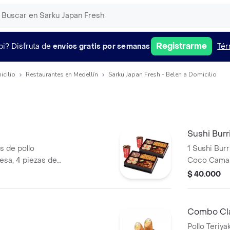
Registrarme
pi?
Disfruta de
envíos gratis por semanas
Tér
icilio
Restaurantes en Medellín
Sarku Japan Fresh - Belen a Domicilio
Sushi Burr
s de pollo
1 Sushi Burr
nesa, 4 piezas de
Coco Camaró
 japonés, arroz
Limonada Na
$ 40.000
eosas
Combo Clá
Pollo Teriya