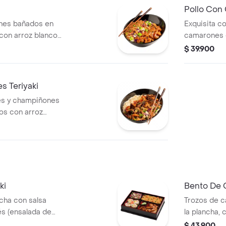
Pollo Con
nes bañados en
Exquisita c
 con arroz blanco,
camarones e
les, brócoli,
con arroz o 
$ 39.900
repollo y za
 Teriyaki
es y champiñones
dos con arroz
y vegetales,
ria.
ki
Bento De C
ncha con salsa
Trozos de c
és (ensalada de
la plancha, 
bocados de sushi
japonés, 4 
$ 43.900