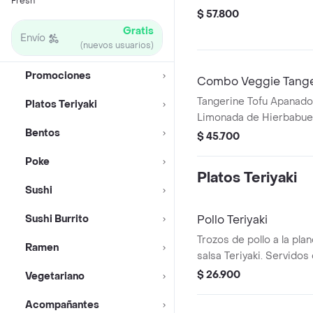
Fresh
$ 57.800
Gratis
Envío
(nuevos usuarios)
Promociones
Combo Veggie Tange
Tangerine Tofu Apanado,
Platos Teriyaki
Limonada de Hierbabu
Bentos
$ 45.700
Poke
Platos Teriyaki
Sushi
Sushi Burrito
Pollo Teriyaki
Trozos de pollo a la pl
Ramen
salsa Teriyaki. Servidos
japonés o pasta y vegeta
$ 26.900
Vegetariano
repollo y zanahoria.
Acompañantes