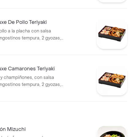
a.
xe De Pollo Teriyaki
llo a la placha con salsa
langostinos tempura, 2 gyozas,
ponés, 4 bocados de sushi
 arroz o pasta.
uxe Camarones Teriyaki
y champiñones, con salsa
langostinos tempura, 2 gyozas,
ponés, 4 bocados de sushi
 arroz o pasta.
ón Mizuchi