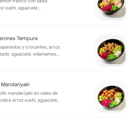
lmón fresco con salsa
oz sushi, aguacate,
wakame, palmitos de
epollo murasaki y puerro
arones Tempura
apanados y crocantes, arroz
ezado, aguacate, edamames,
ollo murasaki y cebolla junca
 Mandariyaki
ollo mandariyaki en salsa de
sobre arroz sushi, aguacate,
wakame, repollo murasaki y
ca crocante.