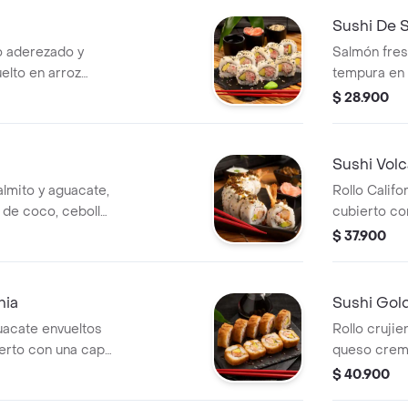
Sushi De 
o aderezado y
Salmón fres
elto en arroz
tempura en 
lásico irresistible
con aguacat
$ 28.900
nceado.
un toque de
Sushi Vol
lmito y aguacate,
Rollo Califo
de coco, cebolla
cubierto c
 toque de limón y
cangrejo y 
$ 37.900
cebollín fre
Sabores int
nia
Sushi Gol
uacate envueltos
Rollo cruji
ierto con una capa
queso crema
panko.
bañado en a
$ 40.900
de limón y 