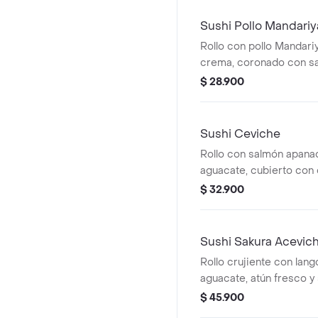
Sushi Pollo Mandariy
Rollo con pollo Mandari
crema, coronado con sal
mayonesa sriracha sua
$ 28.900
jugoso, cremoso y lleno
oriental.
Sushi Ceviche
Rollo con salmón apana
aguacate, cubierto con
salmón fresco, cebollín
$ 32.900
limón. Ligero, cremoso y
contrastes.
Sushi Sakura Acevic
Rollo crujiente con lan
aguacate, atún fresco y
con toques cítricos y p
$ 45.900
bocado atrevido y lleno