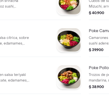
on sriracha
Cubos de sa
oz sushi,
Mizuchi, arr
akame, murasaki,
edamames, 
$ 40.900
quinoa.
cangrejo, r
crocante
Poke Cam
lsa cítrica, sobre
Camarones 
te, edamames,
sushi ader
aki y termina con
wakame, rep
$ 39.900
frita.
Poke Pollo
en salsa teriyaki
Trozos de p
acate, edamames,
mandarina, 
i y cebolla junca
edamames, 
$ 38.900
cebolla jun