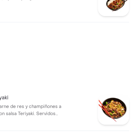
yaki
arne de res y champiñones a
on salsa Teriyaki. Servidos
pasta y vegetales, brócoli,
nahoria.