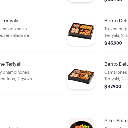
.
arroz o past
Teriyaki
Bento Delu
es, con salsa
Trozos de po
és (ensalada de
Teriyaki, 2 
bocados de sushi
coleslaw ja
$ 43.900
.
California y
e Teriyaki
Bento Del
 y champiñones,
Camarones 
gostinos, 2 gyozas,
Teriyaki, 2 
cados de sushi
coleslaw ja
$ 47.900
a.
California y
Poke Salm