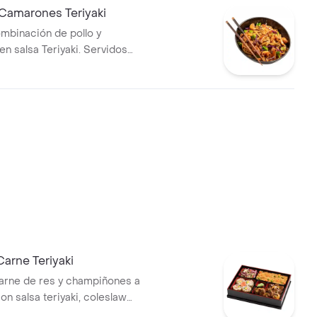
 Camarones Teriyaki
ombinación de pollo y
n salsa Teriyaki. Servidos
pasta y vegetales, brócoli,
nahoria.
arne Teriyaki
arne de res y champiñones a
con salsa teriyaki, coleslaw
bocados de sushi California,