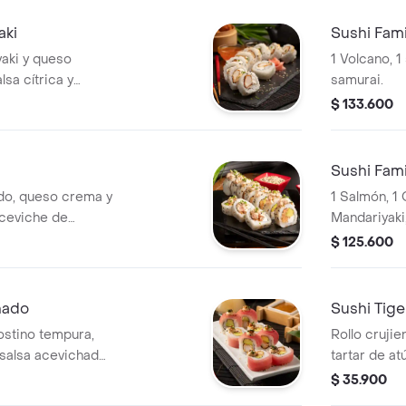
lleno de sab
aki
Sushi Fami
yaki y queso
1 Volcano, 1
sa cítrica y
samurai.
ve. Un bocado
$ 133.600
 de frescura
Sushi Fami
do, queso crema y
1 Salmón, 1 
 ceviche de
Mandariyaki,
 y un toque de
$ 125.600
 lleno de
hado
Sushi Tige
gostino tempura,
Rollo crujie
 salsa acevichada
tartar de at
icantes. Un
salsa de ang
$ 35.900
 de sabor.
togarashi y 