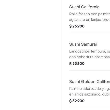
Sushi California
Rollo fresco con palmit
aguacate en lonjas, envu
sazonado y ajonjolí. Un c
$ 26.900
con sabor suave y bala
Sushi Samurai
Langostinos tempura, pa
con cobertura cremosa 
puerro caramelizada, un
$ 33.900
ligeramente picante.
Sushi Golden Califor
Palmito aderezado y ag
en arroz sazonado, cub
crujiente de tempura y 
$ 32.900