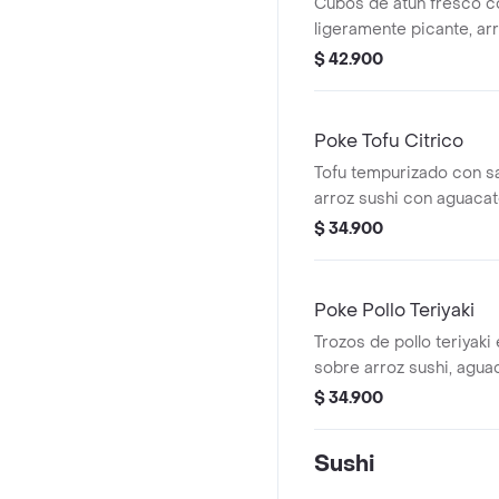
Cubos de atún fresco c
ligeramente picante, arr
aguacate, edamames, w
$ 42.900
palmitos de cangrejo y 
Poke Tofu Citrico
Tofu tempurizado con sa
arroz sushi con aguaca
wakame y repollo muras
$ 34.900
crocante japonés.
Poke Pollo Teriyaki
Trozos de pollo teriyaki 
sobre arroz sushi, agu
wakame, repollo murasak
$ 34.900
crocante.
Sushi