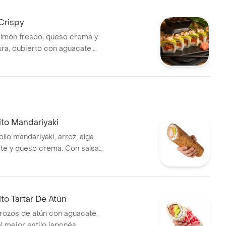
 Crispy
almón fresco, queso crema y
ra, cubierto con aguacate,
eada y mezcla tartar. Un
erfecto entre cremoso,
 umami.
ito Mandariyaki
llo mandariyaki, arroz, alga
ate y queso crema. Con salsa
ito Tartar De Atún
trozos de atún con aguacate,
l mejor estilo japonés,