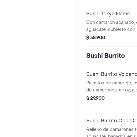
Sushi Tokyo Flame
Con camarón apanado, 
aguacate, cubierto con 
salsa anguila, mayonesa 
$ 38.900
puerro. Ligeramente pi
Sushi Burrito
Sushi Burrito Volcan
Palmitos de cangrejo, m
de camarones, arroz, alg
mayonesa ligeramente p
$ 29.900
crema. Con salsa Mayo 
Sushi Burrito Coco 
Relleno de camarones 
aguacate, bañados en s