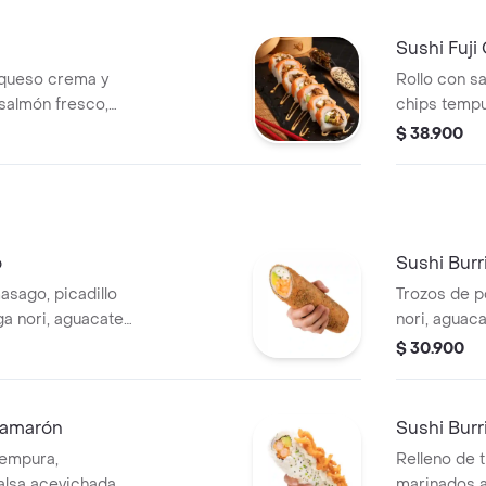
Sushi Fuji
queso crema y
Rollo con s
salmón fresco,
chips tempu
sriracha y cebolla
anguila glas
$ 38.900
cante
contraste p
crujiente y
o
Sushi Burr
asago, picadillo
Trozos de po
a nori, aguacate,
nori, aguac
icante, queso
Mandariyaki
$ 30.900
Sriracha
Camarón
Sushi Burr
tempura,
Relleno de 
alsa acevichada y
marinados a