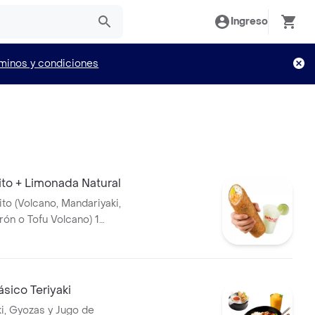
Ingreso
minos y condiciones
ito + Limonada Natural
ito (Volcano, Mandariyaki,
n o Tofu Volcano) 1
tural
sico Teriyaki
ki, Gyozas y Jugo de