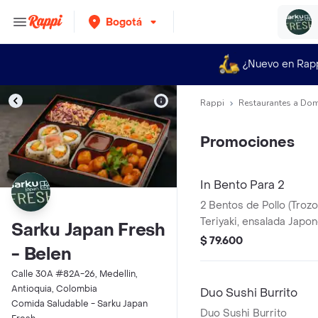
Bogotá
¿Nuevo en Rap
Rappi
Restaurantes a Dom
Promociones
In Bento Para 2
2 Bentos de Pollo (Trozo
Teriyaki, ensalada Japo
Sarku Japan Fresh
sushi California y arroz
$ 79.600
- Belen
blanco o pasta) + 2 gas
Calle 30A #82A-26, Medellin,
Antioquia, Colombia
Duo Sushi Burrito
Comida Saludable - Sarku Japan
Duo Sushi Burrito