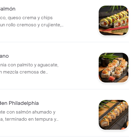
Salmón
co, queso crema y chips
un rollo cremoso y crujiente,
e, mayonesa sriracha suave y
 limón. Frescura con carácter.
cano
rnia con palmito y aguacate,
on mezcla cremosa de
camarón, mayonesa siracha,
sco y un toque de limón.
ensos y textura suave.
den Philadelphia
ente con salmón ahumado y
, terminado en tempura y
nguila glaseada, con un toque
cebollín. Suave, ahumado y