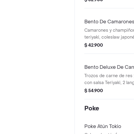
California, arroz o pasta
Bento De Camarones 
Camarones y champiñon
teriyaki, coleslaw japon
repollo y zanahoria), 4 
$ 42.900
California, arroz o pasta
Bento Deluxe De Carn
Trozos de carne de res
con salsa Teriyaki, 2 lan
coleslaw japonés, 4 bo
$ 54.900
California y arroz o past
Poke
Poke Atún Tokio