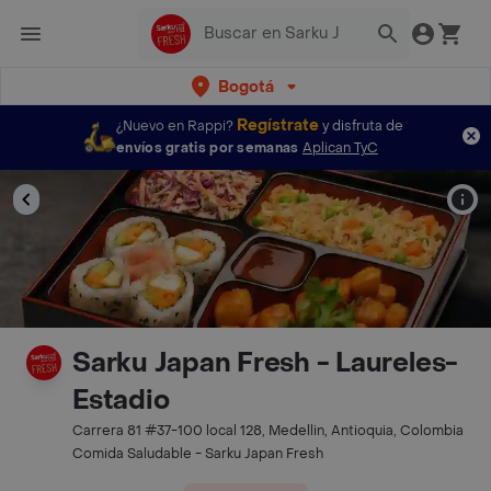
Bogotá
Regístrate
¿Nuevo en Rappi?
y disfruta de
envíos gratis por semanas
Aplican TyC
Sarku Japan Fresh - Laureles-
Estadio
Carrera 81 #37-100 local 128, Medellin, Antioquia, Colombia
Comida Saludable - Sarku Japan Fresh