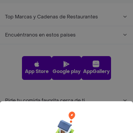
Top Marcas y Cadenas de Restaurantes
Encuéntranos en estos países
App Store
Google play
AppGallery
Pide tu comida favorita cerca de ti
Categorías