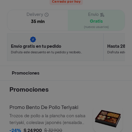
Cerrado por hoy
Delivery
Envío
Gratis
35 min
(nuevos usuarios)
Envío gratis en tu pedido
Hasta 28% 
Disfruta este descuento en tu pedido y recíbelo
Disfruta este de
en minutos.
en minutos.
Promociones
Promociones
Promo Bento De Pollo Teriyaki
Trozos de pollo a la plancha con salsa
teriyaki, coleslaw japonés (ensalada
de repollo y zanahoria), 4 bocados de
-24%
$ 24.900
$ 32.900