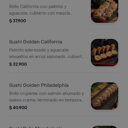
Rollo California con palmito y
aguacate, cubierto con mezcla
cremosa de cangrejo y camarón,
$ 37.900
mayonesa siracha, cebollín fresco y
un toque de limón. Sabores intensos y
textura suave.
Sushi Golden California
Palmito aderezado y aguacate
envueltos en arroz sazonado, cubierto
con una capa crujiente de tempura y
$ 32.900
panko.
Sushi Golden Philadelphia
Rollo crujiente con salmón ahumado y
queso crema, terminado en tempura y
bañado en anguila glaseada, con un
$ 40.900
toque de limón y cebollín. Suave,
ahumado y lleno de sabor.