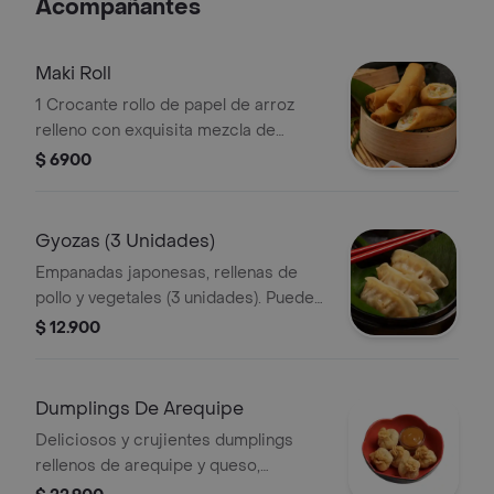
Acompañantes
Maki Roll
1 Crocante rollo de papel de arroz
relleno con exquisita mezcla de
vegetales y queso tofu.
$ 6900
Gyozas (3 Unidades)
Empanadas japonesas, rellenas de
pollo y vegetales (3 unidades). Puedes
pedirlas fritas o a la plancha.
$ 12.900
Dumplings De Arequipe
Deliciosos y crujientes dumplings
rellenos de arequipe y queso,
acompañados con salsa de arequipe