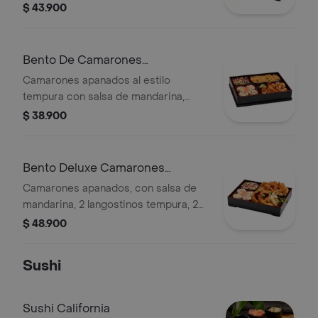
gyozas, coleslaw japonés, 4 bocados
$ 43.900
de sushi California y arroz o pasta.
Bento De Camarones
Mandariyaki
Camarones apanados al estilo
tempura con salsa de mandarina,
coleslaw japonés, 4 bocados de sushi
$ 38.900
California, arroz o pasta.
Bento Deluxe Camarones
Mandariyaki
Camarones apanados, con salsa de
mandarina, 2 langostinos tempura, 2
gyozas, coleslaw japonés, 4 bocados
$ 48.900
de sushi California y arroz o pasta.
Sushi
Sushi California