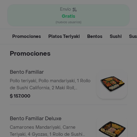
Envío
Gratis
(nuevos usuarios)
Promociones
Platos Teriyaki
Bentos
Sushi
Sus
Promociones
Bento Familiar
Pollo teriyaki, Pollo mandariyaki, 1 Rollo
de Sushi California, 2 Maki Roll,
vegetales, Arroz blanco, Arroz
$ 157.000
Japonés o Pasta.
Bento Familiar Deluxe
Camarones Mandariyaki, Carne
Teriyaki, 4 Gyozas, 1 Rollo de Sushi