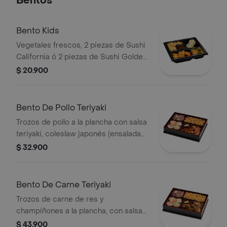
Bentos
Bento Kids
Vegetales frescos, 2 piezas de Sushi
California ó 2 piezas de Sushi Golden
California ó 1 maki roll, arroz japonés
$ 20.900
o pasta y pollo teriyaki o mandariyaki
Bento De Pollo Teriyaki
Trozos de pollo a la plancha con salsa
teriyaki, coleslaw japonés (ensalada
de repollo y zanahoria), 4 bocados de
$ 32.900
sushi California, arroz o pasta.
Bento De Carne Teriyaki
Trozos de carne de res y
champiñones a la plancha, con salsa
teriyaki, coleslaw japonés, 4 bocados
$ 43.900