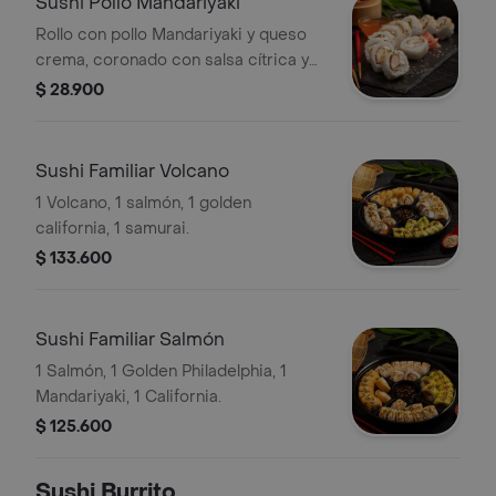
Sushi Pollo Mandariyaki
Rollo con pollo Mandariyaki y queso
crema, coronado con salsa cítrica y
mayonesa sriracha suave. Un bocado
$ 28.900
jugoso, cremoso y lleno de frescura
oriental.
Sushi Familiar Volcano
1 Volcano, 1 salmón, 1 golden
california, 1 samurai.
$ 133.600
Sushi Familiar Salmón
1 Salmón, 1 Golden Philadelphia, 1
Mandariyaki, 1 California.
$ 125.600
Sushi Burrito