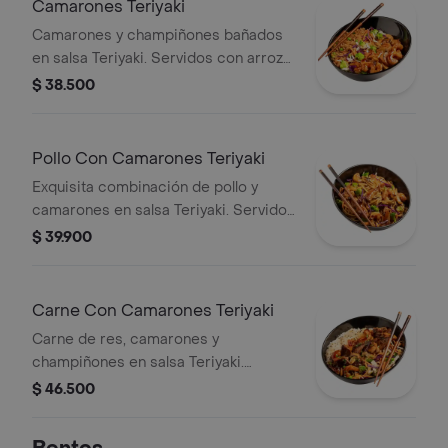
Camarones Teriyaki
Camarones y champiñones bañados
en salsa Teriyaki. Servidos con arroz
blanco, japonés o pasta y vegetales,
$ 38.500
brócoli, repollo y zanahoria.
Pollo Con Camarones Teriyaki
Exquisita combinación de pollo y
camarones en salsa Teriyaki. Servidos
con arroz o pasta y vegetales, brócoli,
$ 39.900
repollo y zanahoria.
Carne Con Camarones Teriyaki
Carne de res, camarones y
champiñones en salsa Teriyaki.
Servidos con arroz blanco, japonés o
$ 46.500
pasta y vegetales, brócoli, repollo y
zanahoria.