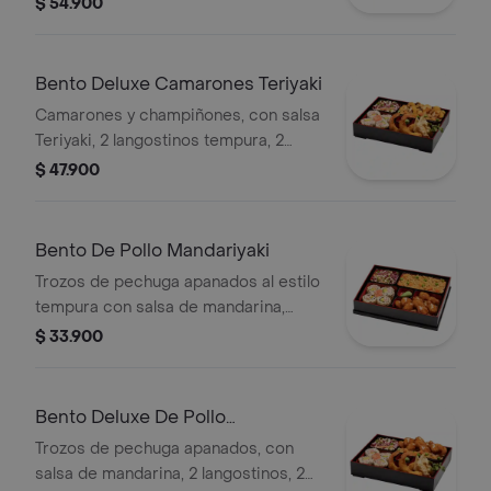
$ 54.900
japonés, 4 bocados de sushi
California y arroz o pasta.
Bento Deluxe Camarones Teriyaki
Camarones y champiñones, con salsa
Teriyaki, 2 langostinos tempura, 2
gyozas, coleslaw japonés, 4 bocados
$ 47.900
de sushi California y arroz o pasta.
Bento De Pollo Mandariyaki
Trozos de pechuga apanados al estilo
tempura con salsa de mandarina,
coleslaw japonés, 4 bocados de sushi
$ 33.900
California, arroz o pasta
Bento Deluxe De Pollo
Mandariyaki
Trozos de pechuga apanados, con
salsa de mandarina, 2 langostinos, 2