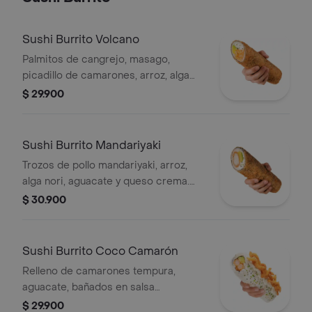
Sushi Burrito Volcano
Palmitos de cangrejo, masago,
picadillo de camarones, arroz, alga
nori, aguacate, mayonesa ligeramente
$ 29.900
picante, queso crema. Con salsa
Mayo Sriracha
Sushi Burrito Mandariyaki
Trozos de pollo mandariyaki, arroz,
alga nori, aguacate y queso crema.
Con salsa Mandariyaki
$ 30.900
Sushi Burrito Coco Camarón
Relleno de camarones tempura,
aguacate, bañados en salsa
acevichada y crema de coco con un
$ 29.900