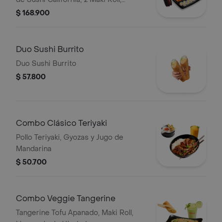
vegetales, Arroz blanco, Arroz
$ 168.900
Japonés o Pasta + 1 Bebida Familiar
Duo Sushi Burrito
Duo Sushi Burrito
$ 57.800
Combo Clásico Teriyaki
Pollo Teriyaki, Gyozas y Jugo de
Mandarina
$ 50.700
Combo Veggie Tangerine
Tangerine Tofu Apanado, Maki Roll,