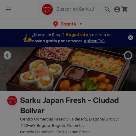
Bogotá
Regístrate
¿Nuevo en Rappi?
y disfruta de
envíos gratis por semanas
Aplican TyC
Sarku Japan Fresh - Ciudad
Bolívar
Centro Comercial Paseo Villa del Río, Diagonal 57c Sur
#62-60, Bogotá, Bogota, Colombia
Comida Saludable - Sarku Japan Fresh