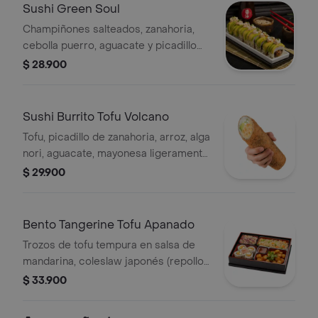
Sushi Green Soul
Champiñones salteados, zanahoria,
cebolla puerro, aguacate y picadillo
veggie con salsa tartar. Finalizado con
$ 28.900
togarashi, cebollín y ajonjolí.
Sushi Burrito Tofu Volcano
Tofu, picadillo de zanahoria, arroz, alga
nori, aguacate, mayonesa ligeramente
picante y queso crema.
$ 29.900
Bento Tangerine Tofu Apanado
Trozos de tofu tempura en salsa de
mandarina, coleslaw japonés (repollo
y zanahoria), 4 bocados de sushi
$ 33.900
Green Soul y arroz blanco o japonés.