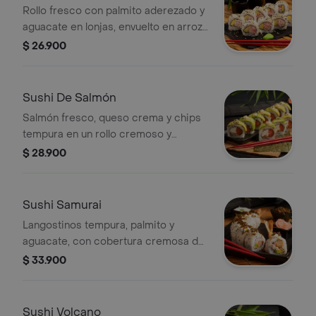
Rollo fresco con palmito aderezado y
aguacate en lonjas, envuelto en arroz
sazonado y ajonjolí. Un clásico
$ 26.900
irresistible con sabor suave y
balanceado.
Sushi De Salmón
Salmón fresco, queso crema y chips
tempura en un rollo cremoso y
crujiente, con aguacate, mayonesa
$ 28.900
sriracha suave y un toque de limón.
Frescura con carácter.
Sushi Samurai
Langostinos tempura, palmito y
aguacate, con cobertura cremosa de
coco, cebolla puerro caramelizada, un
$ 33.900
toque de limón y ligeramente picante.
Sushi Volcano