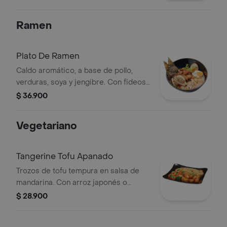
toque picante, cubierto de julianas de
cebolla crocante. Con salsa Coco
Ramen
Camaron
Plato De Ramen
Caldo aromático, a base de pollo,
verduras, soya y jengibre. Con fideos
japoneses, pollo, huevo, dos gyozas,
$ 36.900
champiñones, alga nori y cebollin.
Vegetariano
Tangerine Tofu Apanado
Trozos de tofu tempura en salsa de
mandarina. Con arroz japonés o
blanco, vegetales (brócoli, repollo,
$ 28.900
zanahoria) y cilantro.