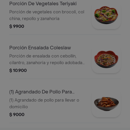
Porción De Vegetales Teriyaki
Porción de vegetales con brocoli, col
china, repollo y zanahoria
$ 9900
Porción Ensalada Coleslaw
Porción de ensalada con cebollín,
cilantro, zanahoria y repollo adobada
con salsa de la casa
$ 10.900
(1) Agrandado De Pollo Para
Llevar O Dom
(1) Agrandado de pollo para llevar o
domicilio
$ 9000