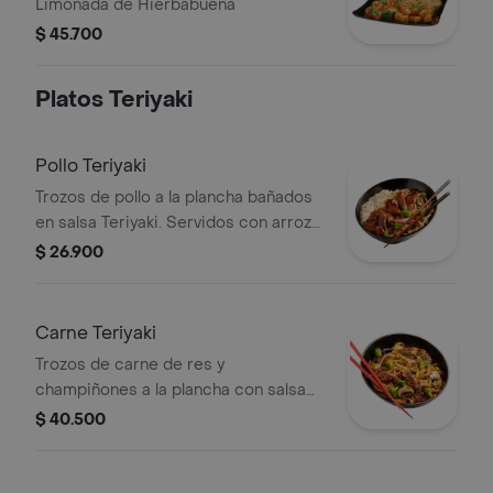
Limonada de Hierbabuena
$ 45.700
Platos Teriyaki
Pollo Teriyaki
Trozos de pollo a la plancha bañados
en salsa Teriyaki. Servidos con arroz
blanco, japonés o pasta y vegetales,
$ 26.900
brócoli, repollo y zanahoria.
Carne Teriyaki
Trozos de carne de res y
champiñones a la plancha con salsa
Teriyaki. Servidos con arroz o pasta y
$ 40.500
vegetales, brócoli, repollo y zanahoria.