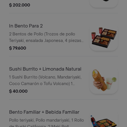
Golden California, Coleslaw Japonés,
$ 202.000
Arroz Blanco, Arroz Japonés o Pasta.
In Bento Para 2
2 Bentos de Pollo (Trozos de pollo
Teriyaki, ensalada Japonesa, 4 piezas
de sushi California y arroz japonés,
$ 79.600
arroz blanco o pasta) + 2 gaseosas
Sushi Burrito + Limonada Natural
1 Sushi Burrito (Volcano, Mandariyaki,
Coco Camarón o Tofu Volcano) 1
Limonada Natural
$ 40.000
Bento Familiar + Bebida Familiar
Pollo teriyaki, Pollo mandariyaki, 1 Rollo
de Sushi California, 2 Maki Roll,