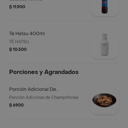
$ 11.900
Té Hatsu 400ml
TÉ HATSU
$ 10.500
Porciones y Agrandados
Porción Adicional De
Champiñones
Porción Adicional de Champiñones
$ 6900