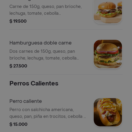
Carne de 150g, queso, pan brioche,
lechuga, tomate, cebolla
caramelizada, papita ripio y pepinillos.
$ 19.500
Hamburguesa doble carne
Dos carnes de 150g, queso, pan
brioche, lechuga, tomate, cebolla
caramelizada, papita ripio y pepinillos.
$ 27.500
Perros Calientes
Perro caliente
Perro con salchicha americana,
queso, pan, piña en trocitos, cebolla y
papita ripio.
$ 15.000