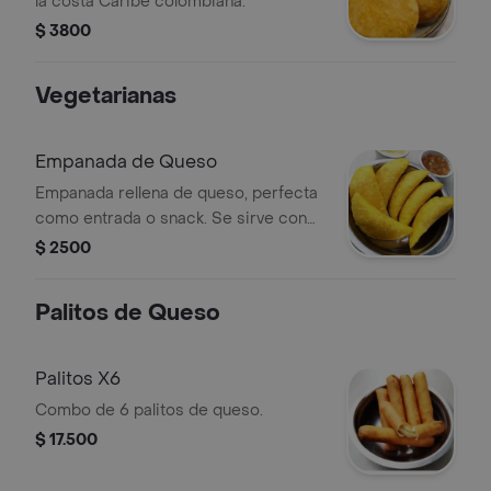
la costa Caribe colombiana.
$ 3800
Vegetarianas
Empanada de Queso
Empanada rellena de queso, perfecta
como entrada o snack. Se sirve con
salsas opcionales.
$ 2500
Palitos de Queso
Palitos X6
Combo de 6 palitos de queso.
$ 17.500