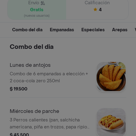
Envío
Calificación
Gratis
4
(nuevos usuarios)
Combo del dia
Empanadas
Especiales
Arepas
Combo del dia
Lunes de antojos
Combo de 6 empanadas a elección +
2 coca-cola zero 250ml
$ 19.500
Miércoles de parche
3 Perros calientes (pan, salchicha
americana, piña en trozos, papa ripio
y salsas) + 3 coca-cola zero 250ml
$ 45.500