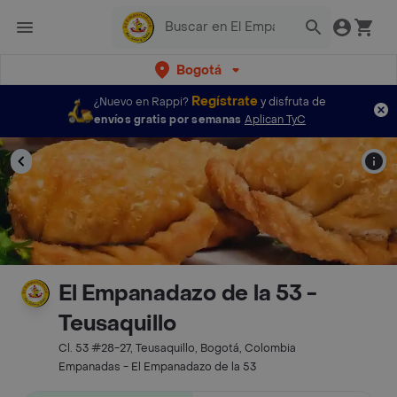
Bogotá
Regístrate
¿Nuevo en Rappi?
y disfruta de
envíos gratis por semanas
Aplican TyC
El Empanadazo de la 53 -
Teusaquillo
Cl. 53 #28-27, Teusaquillo, Bogotá, Colombia
Empanadas - El Empanadazo de la 53