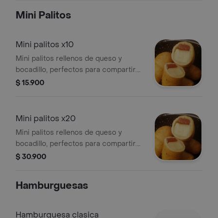
Mini Palitos
Mini palitos x10
Mini palitos rellenos de queso y
bocadillo, perfectos para compartir.
Incluye 10 unidades.
$ 15.900
Mini palitos x20
Mini palitos rellenos de queso y
bocadillo, perfectos para compartir.
Incluye 20 unidades.
$ 30.900
Hamburguesas
Hamburguesa clasica