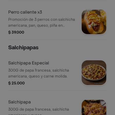
Perro caliente x3
Promoción de 3 perros con salchicha
americana, pan, queso, piña en
trocitos, cebolla y papita ripio.
$ 39.000
Salchipapas
Salchipapa Especial
300G de papa francesa, salchicha
americana, queso y carne molida.
$ 25.000
Salchipapa
300G de papa francesa, salchicha