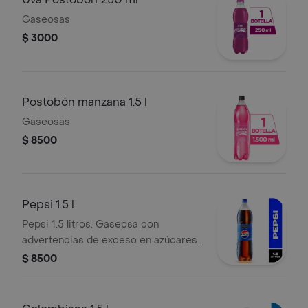
Gaseosas
$ 3000
Postobón manzana 1.5 l
Gaseosas
$ 8500
Pepsi 1.5 l
Pepsi 1.5 litros. Gaseosa con
advertencias de exceso en azúcares
y edulcorantes.
$ 8500