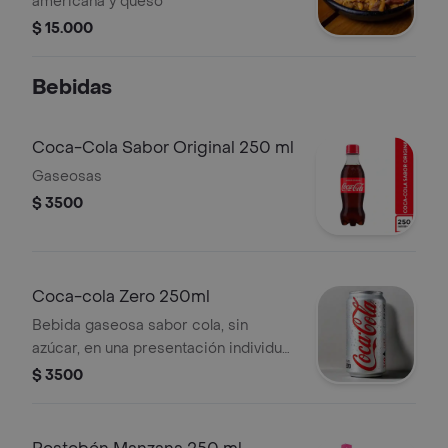
americana y queso
$ 15.000
Bebidas
Coca-Cola Sabor Original 250 ml
Gaseosas
$ 3500
Coca-cola Zero 250ml
Bebida gaseosa sabor cola, sin
azúcar, en una presentación individual
de 250 ml.
$ 3500