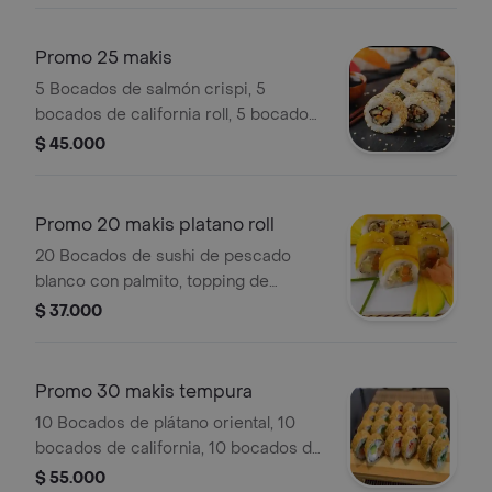
Promo 25 makis
5 Bocados de salmón crispi, 5
bocados de california roll, 5 bocados
de dinamita roll, 5 bocados de
$ 45.000
filadelfia roll, 5 bocados de plátano
oriental, postre del día y bebida de la
casa.
Promo 20 makis platano roll
20 Bocados de sushi de pescado
blanco con palmito, topping de
plátano y bebida de la casa.
$ 37.000
Promo 30 makis tempura
10 Bocados de plátano oriental, 10
bocados de california, 10 bocados de
filadelfia y bebida de la casa.
$ 55.000