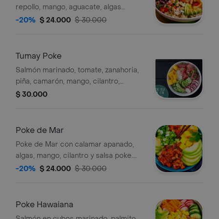
repollo, mango, aguacate, algas
marina, cebollín, pepinillo, zanahoria,
-20%
$ 24.000
$ 30.000
ajonjolí y té de 400 ml sabor a elegir.
Tumay Poke
Salmón marinado, tomate, zanahoria,
piña, camarón, mango, cilantro,
ajonjolí y té de 400 ml sabor a elegir.
$ 30.000
Poke de Mar
Poke de Mar con calamar apanado,
algas, mango, cilantro y salsa poke.
Incluye té de 400 ml con sabor a
-20%
$ 24.000
$ 30.000
elegir.
Poke Hawaiana
Salmón en cubos marinado, palmito,