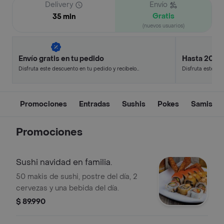
Delivery
Envío
Gratis
35 min
(nuevos usuarios)
Envío gratis en tu pedido
Hasta 20% 
Disfruta este descuento en tu pedido y recíbelo
Disfruta este de
en minutos.
en minutos.
Promociones
Entradas
Sushis
Pokes
Samis
Promociones
Sushi navidad en familia.
50 makis de sushi, postre del día, 2
cervezas y una bebida del día.
$ 89.990