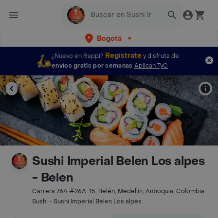
Bogotá
Regístrate
¿Nuevo en Rappi?
y disfruta de
envíos gratis por semanas
Aplican TyC
Sushi Imperial Belen Los alpes
- Belen
Carrera 76A #26A-15, Belén, Medellín, Antioquia, Colombia
Sushi - Sushi Imperial Belen Los alpes