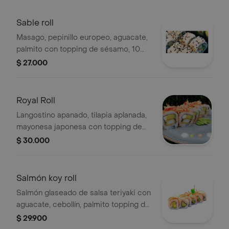
Sable roll
Masago, pepinillo europeo, aguacate,
palmito con topping de sésamo, 10
piezas.
$ 27.000
Royal Roll
Langostino apanado, tilapia aplanada,
mayonesa japonesa con topping de
palmito, 10 piezas.
$ 30.000
Salmón koy roll
Salmón glaseado de salsa teriyaki con
aguacate, cebollín, palmito topping de
dinamita y ajonjolí, 10 piezas.
$ 29.900