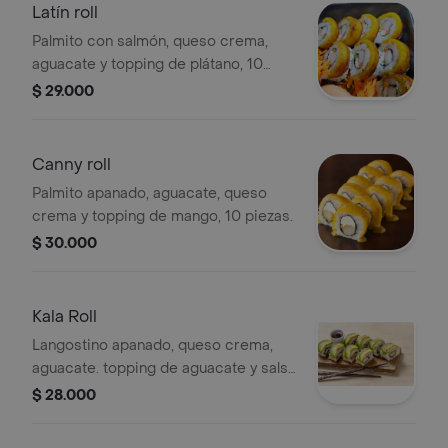
Latín roll
Palmito con salmón, queso crema,
aguacate y topping de plátano, 10
piezas.
$ 29.000
Canny roll
Palmito apanado, aguacate, queso
crema y topping de mango, 10 piezas.
$ 30.000
Kala Roll
Langostino apanado, queso crema,
aguacate. topping de aguacate y salsa
rokoto, 10 piezas.
$ 28.000