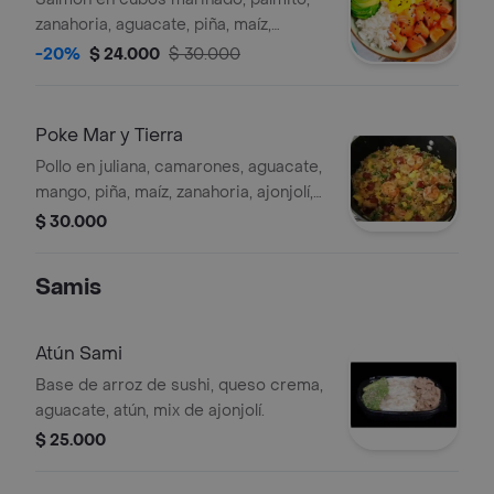
zanahoria, aguacate, piña, maíz,
cebollín, ajonjolí y té de 400 ml sabor
-20%
$ 24.000
$ 30.000
a elegir.
Poke Mar y Tierra
Pollo en juliana, camarones, aguacate,
mango, piña, maíz, zanahoria, ajonjolí,
salsa poke y té de 400 ml sabor a
$ 30.000
elegir.
Samis
Atún Sami
Base de arroz de sushi, queso crema,
aguacate, atún, mix de ajonjolí.
$ 25.000