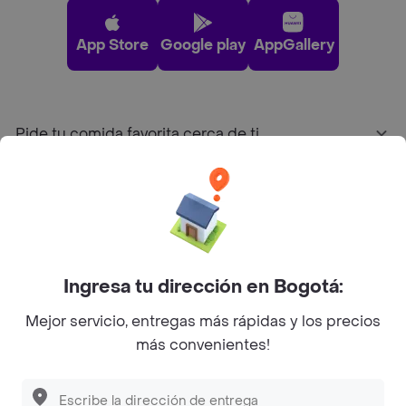
App Store
Google play
AppGallery
Pide tu comida favorita cerca de ti
Categorías
Únete a Rappi
Ingresa tu dirección en Bogotá:
Sobre Rappi
Mejor servicio, entregas más rápidas y los precios
más convenientes!
Facebook
Twitter
Instagram
©
2026
Rappi Inc. All rights reserved.