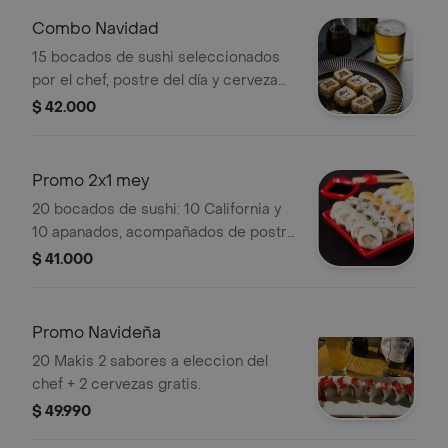
Combo Navidad
15 bocados de sushi seleccionados
por el chef, postre del día y cerveza
incluidos.
$ 42.000
Promo 2x1 mey
20 bocados de sushi: 10 California y
10 apanados, acompañados de postre
del día y bebida de la casa.
$ 41.000
Promo Navideña
20 Makis 2 sabores a eleccion del
chef + 2 cervezas gratis.
$ 49.990