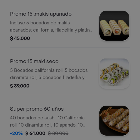
Promo 15 :makis apanado
Incluye 5 bocados de makis
apanados: california, filadelfia y platino
oriental, más bebida de la casa.
$ 45.000
Promo 15 maki seco
5 Bocados california roll, 5 bocados
dinamita roll, 5 bocados filadelfia y
bebida de la casa.
$ 39.000
Super promo 60 años
40 bocados de sushi: 10 California
roll, 10 dinamita roll, 10 apando, 10
platin roll, 5 palmitos y bebida de la
-20%
$ 64.000
$ 80.000
casa.