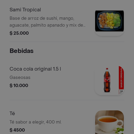
Sami Tropical
Base de arroz de sushi, mango,
aguacate, palmito apanado y mix de
ajonjolí.
$ 25.000
Bebidas
Coca cola original 1.5 l
Gaseosas
$ 10.000
Té
Té sabor a elegir, 400 ml.
$ 4500