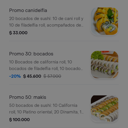
Promo canidelfia
20 bocados de sushi: 10 de cani roll y
10 de filadelfia roll, acompañados de
bebida de la casa.
$ 33.000
Promo 30: bocados
10 Bocados de california roll, 10
bocados de filadelfia roll, 10 bocados
de platino oriental y bebida de la casa.
-20%
$ 45.600
$ 57.000
Promo 50: makis
50 bocados de sushi: 10 California
roll, 10 Platino oriental, 20 Dinamita, 10
Latín roll, 10 Cani roll. Incluye postre
$ 100.000
del día y bebida de la casa de 1 ml.