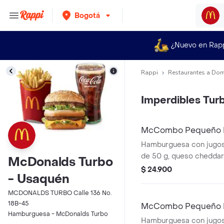
Bogotá
¿Nuevo en Rap
Rappi
Restaurantes a Dom
Imperdibles Tur
McCombo Pequeño 
Hamburguesa con jugos
de 50 g, queso chedda
McDonalds Turbo
cebolla, pepinillos, sals
$ 24.900
- Usaquén
mostaza, en pan suave si
Acompañada de papas f
MCDONALDS TURBO Calle 136 No.
bebida pequeña a elecc
18B-45
McCombo Pequeño 
Hamburguesa - McDonalds Turbo
Hamburguesa con jugos