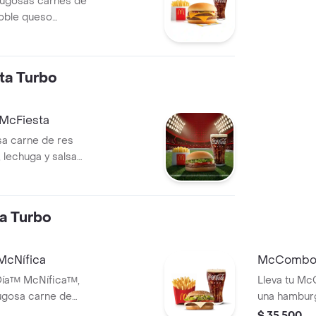
ugosas carnes de
so de vainilla con
doble queso
 y topping de
a, pepinillos,
za, en pan suave
a de papas fritas
ta Turbo
eña a elección.
McFiesta
a carne de res
 lechuga y salsa
sin ajonjolí.
ritas pequeñas y
ión.
a Turbo
cNífica
McCombo 
Día™ McNífica™,
Lleva tu M
ugosa carne de
una hambur
anco cremoso,
res de 125 
$ 35.500