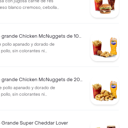
a con jugosa carne de res
ueso blanco cremoso, cebolla,
co, lechuga, salsa de tomate,
 mostaza, en pan dorado con
compañada de papas fritas
ebida grande a elección.
grande Chicken McNuggets de 10
e pollo apanado y dorado de
ollo, sin colorantes ni
s artificiales. Acompañadas
itas grandes y bebida grande
grande Chicken McNuggets de 20
e pollo apanado y dorado de
ollo, sin colorantes ni
s artificiales. Acompañadas
itas grandes y bebida grande
Grande Super Cheddar Lover