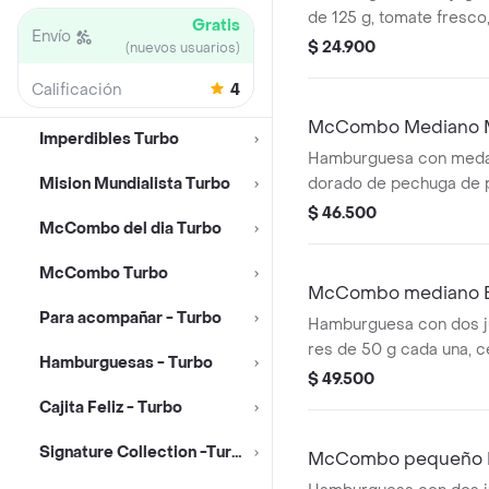
de 125 g, tomate fresco,
Gratis
Envío
de tomate, en pan suave 
$ 24.900
(nuevos usuarios)
Acompañada de papas f
Calificación
4
bebida pequeña a elecc
McCombo Mediano Mc
Imperdibles Turbo
McNuggets
Hamburguesa con medal
Mision Mundialista Turbo
dorado de pechuga de 
cremosa y lechuga fres
$ 46.500
McCombo del dia Turbo
ajonjolí. Acompañada de
medianas crujientes, b
McCombo Turbo
elección y 4 piezas de 
McCombo mediano Bi
dorado de pechuga de po
Para acompañar - Turbo
Oreo
Hamburguesa con dos j
colorantes ni conservant
res de 50 g cada una, c
Hamburguesas - Turbo
fresca, pepinillos, que
$ 49.500
cremoso, pan tostado en
Cajita Feliz - Turbo
especial Big Mac™, en
ajonjolí. Acompañada de
Signature Collection -Turbo
McCombo pequeño D
medianas crujientes, b
Queso