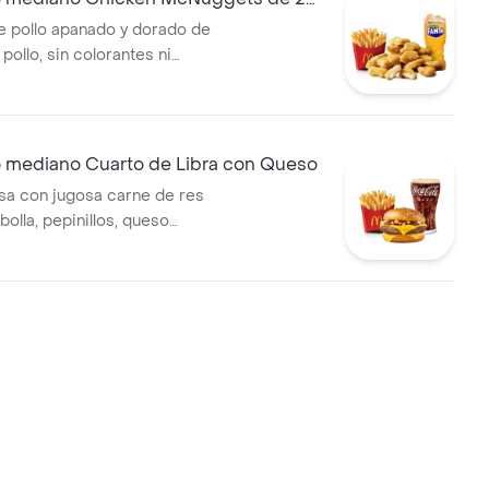
e pollo apanado y dorado de
ollo, sin colorantes ni
s artificiales. Acompañadas
itas medianas y bebida
lección.
ediano Cuarto de Libra con Queso
a con jugosa carne de res
bolla, pepinillos, queso
moso, salsa de tomate y
 pan dorado con ajonjolí.
 de papas fritas medianas y
ana a elección.