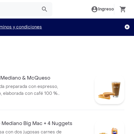
Ingreso
minos y condiciones
e Mediano & McQueso
da preparada con espresso,
lo, elaborada con café 100 %
, acompañada de sándwich
lanco cremoso con mostaza.
Mediano Big Mac + 4 Nuggets
a con dos jugosas carnes de