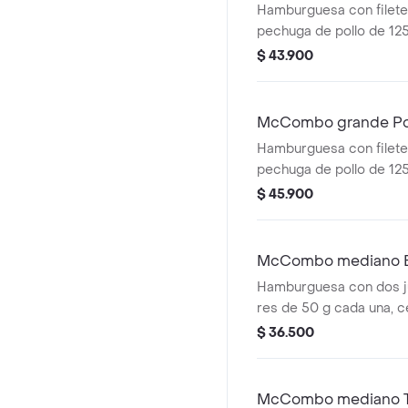
Hamburguesa con filete
pechuga de pollo de 12
cremosa, lechuga fresc
$ 43.900
suave tipo Brioche. A
papas fritas grandes y 
elección.
McCombo grande Pol
Hamburguesa con filete
pechuga de pollo de 125 
tocineta ahumada, lechu
$ 45.900
tomate, en pan suave ti
Acompañada de papas fr
bebida grande a elecció
McCombo mediano 
Hamburguesa con dos j
res de 50 g cada una, c
fresca, pepinillos, que
$ 36.500
cremoso, pan tostado en
especial Big Mac™, en
ajonjolí. Acompañada de
McCombo mediano T