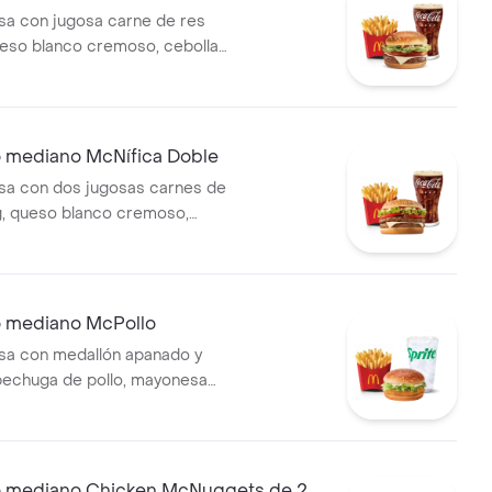
a con jugosa carne de res
ueso blanco cremoso, cebolla,
co, lechuga, salsa de tomate,
 mostaza, en pan dorado con
compañada de papas fritas
bebida mediana a elección.
mediano McNífica Doble
a con dos jugosas carnes de
g, queso blanco cremoso,
ate fresco, lechuga, salsa de
onesa y mostaza, en pan
ajonjolí. Acompañada de
s medianas y bebida mediana
mediano McPollo
a con medallón apanado y
pechuga de pollo, mayonesa
echuga fresca, en pan con
compañada de papas fritas
bebida mediana a elección.
mediano Chicken McNuggets de 20