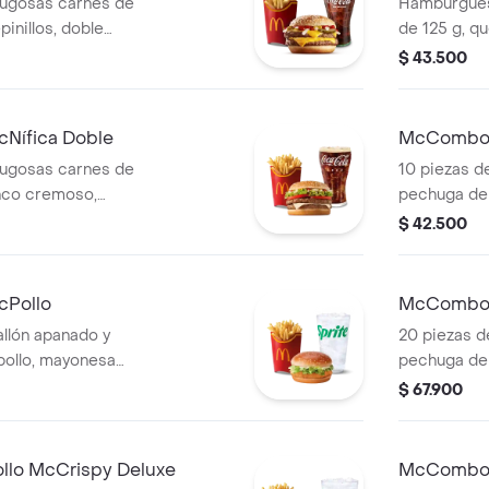
ugosas carnes de
Hamburgues
pinillos, doble
de 125 g, q
, salsa de tomate
tomate fres
$ 43.500
 con ajonjolí.
mayonesa y
itas grandes y
ajonjolí. A
n.
grandes y b
Nífica Doble
McCombo 
pzas
ugosas carnes de
10 piezas d
anco cremoso,
pechuga de p
lechuga, salsa de
conservante
$ 42.500
taza, en pan
de papas fr
compañada de
a elección.
bebida grande a
Pollo
McCombo 
pzas
lón apanado y
20 piezas d
pollo, mayonesa
pechuga de p
ca, en pan con
conservante
$ 67.900
 papas fritas
de papas fr
 a elección.
a elección.
lo McCrispy Deluxe
McCombo 