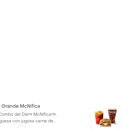
Grande McNífica
cCombo del Día™ McNífica™,
guesa con jugosa carne de
g, queso blanco cremoso,