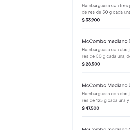
medianas y bebida medi
Queso
Hamburguesa con tres 
de res de 50 g cada un
cheddar cremoso, ceboll
$ 33.900
salsa de tomate y mosta
sin ajonjolí. Acompañad
medianas y bebida medi
McCombo mediano D
Queso
Hamburguesa con dos j
res de 50 g cada una, 
cheddar cremoso, ceboll
$ 28.500
salsa de tomate y mosta
sin ajonjolí. Acompañad
medianas y bebida medi
McCombo Mediano S
Hamburguesa con dos j
res de 125 g cada una 
cremosos. Acompañada 
$ 47.500
medianas y bebida medi
McCombo mediano C