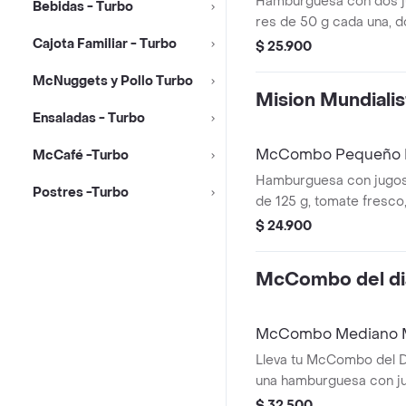
Hamburguesa con dos j
Bebidas - Turbo
elección y helado cremo
res de 50 g cada una, 
galleta Oreo™ triturada
cheddar cremoso, ceboll
Cajota Familiar - Turbo
$ 25.900
chocolate.
salsa de tomate y mosta
McNuggets y Pollo Turbo
sin ajonjolí. Acompañad
Mision Mundialis
pequeñas y bebida pequ
Ensaladas - Turbo
McCombo Pequeño 
McCafé -Turbo
Hamburguesa con jugos
Postres -Turbo
de 125 g, tomate fresco,
de tomate, en pan suave 
$ 24.900
Acompañada de papas f
bebida pequeña a elecc
McCombo del di
McCombo Mediano M
Lleva tu McCombo del 
una hamburguesa con j
res de 125 g, queso bl
$ 32.500