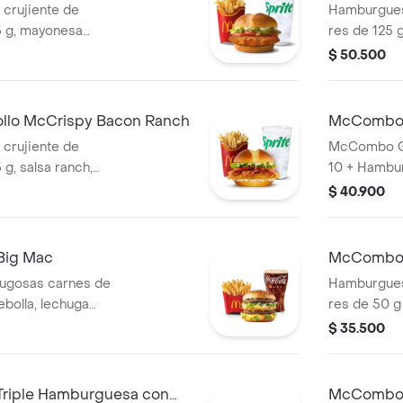
 crujiente de
Hamburgues
5 g, mayonesa
res de 125 
a y tomate, en pan
cremosos. 
$ 50.500
compañada de
grandes y b
bebida grande a
lo McCrispy Bacon Ranch
McCombo 
Hamburgu
 crujiente de
McCombo G
g, salsa ranch,
10 + Hambu
ga fresca y
$ 40.900
po Brioche.
itas grandes y
n.
Big Mac
McCombo 
ugosas carnes de
Hamburgues
ebolla, lechuga
res de 50 g
so cheddar
cebolla, qu
$ 35.500
 el centro y salsa
de tomate y
 pan dorado con
ajonjolí. A
 papas fritas
medianas y 
riple Hamburguesa con
McCombo 