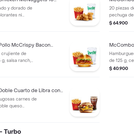
pzas
ado y dorado de
20 piezas d
lorantes ni
pechuga de p
les. Acompañadas
conservante
$ 64.900
s y bebida
de papas fr
mediana a e
ollo McCrispy Bacon
McCombo m
 crujiente de
Hamburgues
g, salsa ranch,
de 125 g, ce
ga fresca y
cheddar cre
$ 40.900
po Brioche.
mostaza, en
ritas medianas y
Acompañada
ión.
bebida medi
ble Cuarto de Libra con
ugosas carnes de
doble queso
a, pepinillos,
za, en pan suave
a de papas fritas
- Turbo
ana a elección.