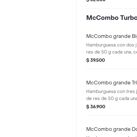
cebolla, tomate fresco, 
tomate, mayonesa y mos
McCombo Turb
dorado con ajonjolí. A
papas fritas medianas 
a elección.
McCombo grande Bi
Hamburguesa con dos j
res de 50 g cada una, c
fresca, pepinillos, que
$ 39.500
cremoso, pan tostado en
especial Big Mac™, en
ajonjolí. Acompañada de
McCombo grande Tr
grandes y bebida grande
Queso
Hamburguesa con tres 
de res de 50 g cada un
cheddar cremoso, ceboll
$ 36.900
salsa de tomate y mosta
sin ajonjolí. Acompañad
grandes y bebida grande
McCombo grande Dob