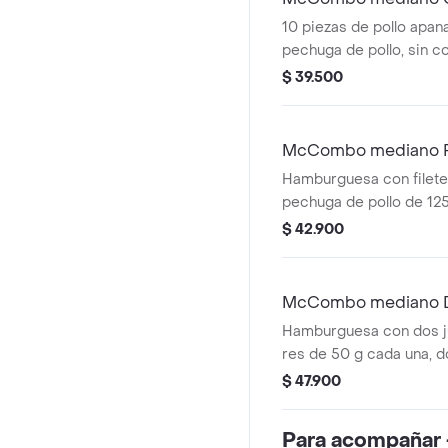
pzas
10 piezas de pollo apan
pechuga de pollo, sin co
conservantes artificia
$ 39.500
de papas fritas mediana
mediana a elección.
McCombo mediano P
Ranch
Hamburguesa con filete
pechuga de pollo de 125 
tocineta ahumada, lechu
$ 42.900
tomate, en pan suave ti
Acompañada de papas f
bebida mediana a elecc
McCombo mediano Do
Queso
Hamburguesa con dos j
res de 50 g cada una, 
cheddar cremoso, ceboll
$ 47.900
salsa de tomate y mosta
sin ajonjolí. Acompañad
Para acompañar 
medianas y bebida medi