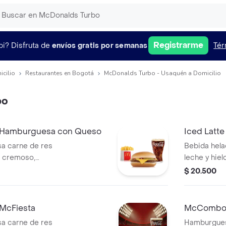
Registrarme
pi?
Disfruta de
envíos gratis por semanas
Tér
icilio
Restaurantes en Bogotá
McDonalds Turbo - Usaquén a Domicilio
bo
Hamburguesa con Queso
Iced Latt
a carne de res
Bebida hela
r cremoso,
leche y hie
a de tomate y
colombiano
$ 20.500
n ajonjolí.
de queso b
ritas pequeñas y
ión.
McFiesta
McCombo 
a carne de res
Hamburgues