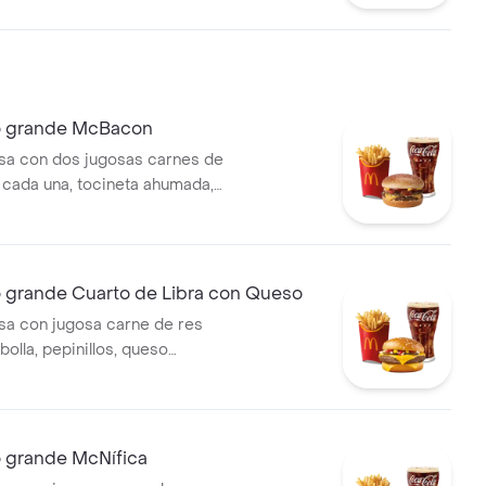
ate fresco, lechuga, salsa de
onesa y mostaza, en pan
ajonjolí. Acompañada de
s grandes y bebida grande a
grande McBacon
a con dos jugosas carnes de
 cada una, tocineta ahumada,
eso cheddar cremoso, salsa
 mostaza, en pan dorado con
compañada de papas fritas
ebida grande a elección.
rande Cuarto de Libra con Queso
a con jugosa carne de res
bolla, pepinillos, queso
moso, salsa de tomate y
 pan dorado con ajonjolí.
de papas fritas grandes y
de a elección.
grande McNífica