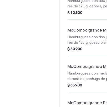
Queso
Hamburguesa con dos j
res de 125 g, cebolla, pe
queso cheddar cremoso
$ 50.900
y mostaza, en pan dorado
Acompañada de papas fr
bebida grande a elecció
McCombo grande Mc
Hamburguesa con dos j
res de 125 g, queso bl
cebolla, tomate fresco, 
$ 50.900
tomate, mayonesa y mos
dorado con ajonjolí. A
papas fritas grandes y 
McCombo grande Mc
elección.
Hamburguesa con medal
dorado de pechuga de 
cremosa y lechuga fres
$ 35.900
ajonjolí. Acompañada de
grandes y bebida grande
McCombo grande Pol