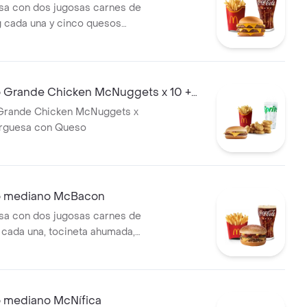
a con dos jugosas carnes de
g cada una y cinco quesos
Acompañada de papas fritas
ebida grande a elección.
Grande Chicken McNuggets x 10 +
esa con Queso
rande Chicken McNuggets x
rguesa con Queso
mediano McBacon
a con dos jugosas carnes de
 cada una, tocineta ahumada,
eso cheddar cremoso, salsa
 mostaza, en pan dorado con
compañada de papas fritas
bebida mediana a elección.
mediano McNífica