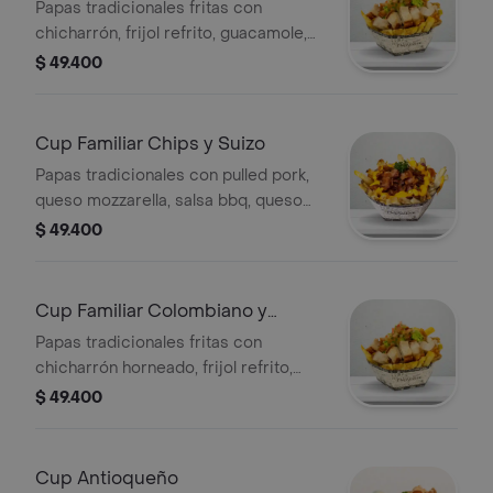
Argentino
Papas tradicionales fritas con
chicharrón, frijol refrito, guacamole,
pico de gallo, chorizo, lomito de
$ 49.400
cerdo, morcilla en salsa chimichurri y
salsas tradicionales a elegir, 2 a 3
personas.
Cup Familiar Chips y Suizo
Papas tradicionales con pulled pork,
queso mozzarella, salsa bbq, queso
cheddar fundido, tocineta horneada,
$ 49.400
cebollín y salsas tradicionales a elegir,
2 a 3 personas.
Cup Familiar Colombiano y
Mexicano
Papas tradicionales fritas con
chicharrón horneado, frijol refrito,
guacamole, pico de gallo, carne
$ 49.400
desmechada, sour cream, pico de
gallo y salsas tradicionales a elegir, 2
a 3 personas.
Cup Antioqueño