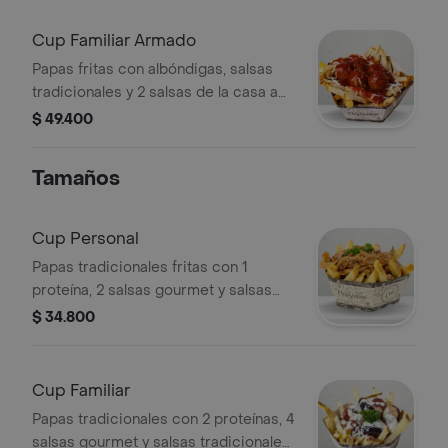
Cup Familiar Armado
Papas fritas con albóndigas, salsas
tradicionales y 2 salsas de la casa a
elegir. Ideal para compartir entre 2 a 3
$ 49.400
personas.
Tamaños
Cup Personal
Papas tradicionales fritas con 1
proteína, 2 salsas gourmet y salsas
tradicionales a elegir.
$ 34.800
Cup Familiar
Papas tradicionales con 2 proteínas, 4
salsas gourmet y salsas tradicionales