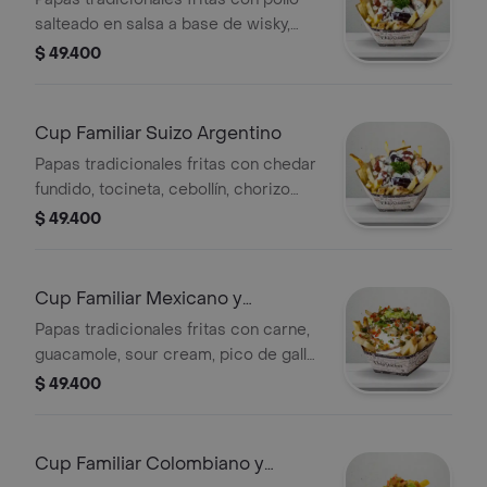
salteado en salsa a base de wisky,
piña, chorizo argentino, lomito de
$ 49.400
cerdo, morcilla en salsa chimichurri y
salsas tradicionales a elegir, 2 a 3
personas.
Cup Familiar Suizo Argentino
Papas tradicionales fritas con chedar
fundido, tocineta, cebollín, chorizo
argentino, lomito de cerdo, morcilla
$ 49.400
en salsa chimichurri y salsas
tradicionales a elegir, 2 a 3 personas.
Cup Familiar Mexicano y
Argentino
Papas tradicionales fritas con carne,
guacamole, sour cream, pico de gallo,
chorizo argentino, lomito de cerdo,
$ 49.400
morcilla en salsa chimichurri y salsas
tradicionales a elegir, 2 a 3 personas.
Cup Familiar Colombiano y