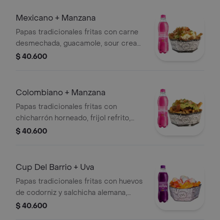
Mexicano + Manzana
Papas tradicionales fritas con carne
desmechada, guacamole, sour cream,
pico de gallo y salsas a elegir.
$ 40.600
Colombiano + Manzana
Papas tradicionales fritas con
chicharrón horneado, frijol refrito,
guacamole, pico de gallo y salsas
$ 40.600
tradicionales a elegir.
Cup Del Barrio + Uva
Papas tradicionales fritas con huevos
de codorniz y salchicha alemana,
acompañadas de salsas tradicionales
$ 40.600
piña y rosada