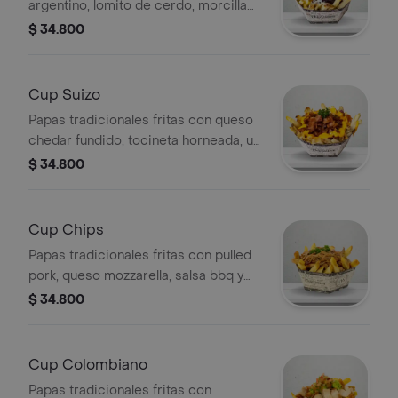
argentino, lomito de cerdo, morcilla
en salsa chimichurri y salsas
$ 34.800
tradicionales a elegir.
Cup Suizo
Papas tradicionales fritas con queso
chedar fundido, tocineta horneada, un
toque de cebollín y salsas
$ 34.800
tradicionales a elegir.
Cup Chips
Papas tradicionales fritas con pulled
pork, queso mozzarella, salsa bbq y
salsas tradicionales a elegir.
$ 34.800
Cup Colombiano
Papas tradicionales fritas con