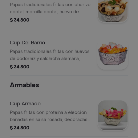
Papas tradicionales fritas con chorizo
coctel, morcilla coctel, huevo de
codorniz, salsa de frijol refrito y salsa
$ 34.800
rosada. .
Cup Del Barrio
Papas tradicionales fritas con huevos
de codorniz y salchicha alemana,
acompañadas de salsas tradicionales
$ 34.800
piña y rosada.
Armables
Cup Armado
Papas fritas con proteína a elección,
bañadas en salsa rosada, decoradas
con perejil y huevos de codorniz.
$ 34.800