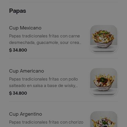
Papas
Cup Mexicano
Papas tradicionales fritas con carne
desmechada, guacamole, sour cream,
pico de gallo y salsas a elegir.
$ 34.800
Cup Americano
Papas tradicionales fritas con pollo
salteado en salsa a base de wisky,
piña y salsas tradicionales a elegir.
$ 34.800
Cup Argentino
Papas tradicionales fritas con chorizo