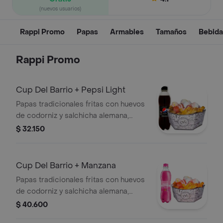
(nuevos usuarios)
Rappi Promo
Papas
Armables
Tamaños
Bebida
Rappi Promo
Cup Del Barrio + Pepsi Light
Papas tradicionales fritas con huevos
de codorniz y salchicha alemana,
acompañadas de salsas tradicionales
$ 32.150
piña y rosada.
Cup Del Barrio + Manzana
Papas tradicionales fritas con huevos
de codorniz y salchicha alemana,
acompañadas de salsas tradicionales
$ 40.600
piña y rosada