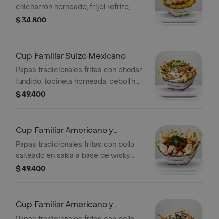
chicharrón horneado, frijol refrito,
guacamole, pico de gallo y salsas
$ 34.800
tradicionales a elegir.
Cup Familiar Suizo Mexicano
Papas tradicionales fritas con chedar
fundido, tocineta horneada, cebollín,
carne desmechada, guacamole, sour
$ 49.400
cream, pico de gallo y salsas
tradicionales a elegir, 2 a 3 personas.
Cup Familiar Americano y
Mexicano
Papas tradicionales fritas con pollo
salteado en salsa a base de wisky,
piña, carne desmechada, guacamole,
$ 49.400
sour cream, pico de gallo y salsas
tradicionales a elegir, para 2 a 3
personas.
Cup Familiar Americano y
Argentino
Papas tradicionales fritas con pollo