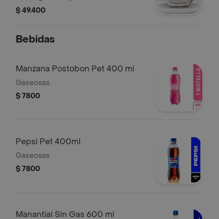
a elegir, para 2 a 3 personas.
$ 49.400
Bebidas
Manzana Postobon Pet 400 ml
Gaseosas.
$ 7800
Pepsi Pet 400ml
Gaseosas
$ 7800
Manantial Sin Gas 600 ml