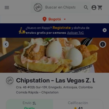
Bogotá
Regístrate
¿Nuevo en Rappi?
y disfruta de
envíos gratis por semanas
Aplican TyC
Chipstation - Las Vegas Z. I.
Cra. 48 #32b Sur-139, Envigado, Antioquia, Colombia
Comida Rápida - Chipstation
Envío
Calificación
Gratis
4.1