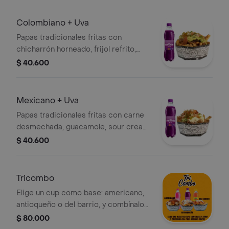
Colombiano + Uva
Papas tradicionales fritas con
chicharrón horneado, frijol refrito,
guacamole, pico de gallo y salsas
$ 40.600
tradicionales a elegir.
Mexicano + Uva
Papas tradicionales fritas con carne
desmechada, guacamole, sour cream,
pico de gallo y salsas a elegir.
$ 40.600
Tricombo
Elige un cup como base: americano,
antioqueño o del barrio, y combínalo
con otros dos cups a elección.
$ 80.000
Incluye tres bebidas Postobón gratis.