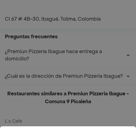
Cl 67 # 4B-30, Ibagué, Tolima, Colombia
Preguntas frecuentes
¿Premiun Pizzeria Ibague hace entrega a
domicilio?
¿Cuál es la dirección de Premiun Pizzeria Ibague?
Restaurantes similares a Premiun Pizzeria Ibague -
Comuna 9 Picaleña
L´s Café
Philippe