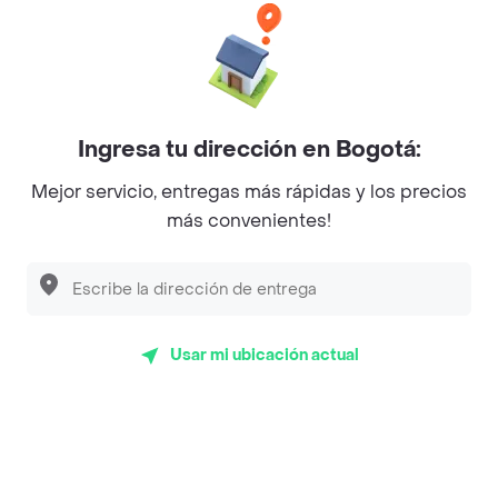
Baskin Robbins
La Cesta
Mercari - Postres
Ingresa tu dirección en Bogotá:
Myriam Camhi Co
Mejor servicio, entregas más rápidas y los precios
Magnifique
más convenientes!
Empanaditas de Pipian - Empanadas
Desayunadero de la 42
Luisa Postres
Usar mi ubicación actual
Sopitas y Frijoladas
Subway