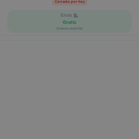
Cerrado por hoy
Envío
Gratis
(nuevos usuarios)