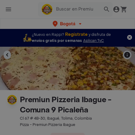
Bogotá
Regístrate
¿Nuevo en Rappi?
y disfruta de
envíos gratis por semanas
Aplican TyC
Premiun Pizzeria Ibague -
Comuna 9 Picaleña
Cl 67 # 4B-30, Ibagué, Tolima, Colombia
Pizza - Premiun Pizzeria Ibague