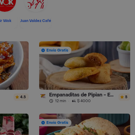
Sr Wok
Juan Valdez Café
Envío Gratis
Empanaditas de Pipian - Empanadas
4.5
5
12 min
·
$ 4000
Envío Gratis