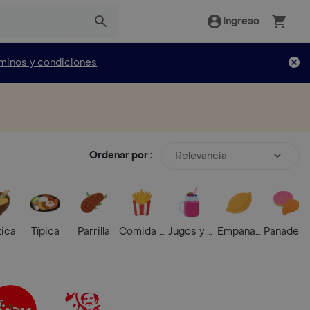
Ingreso
minos y condiciones
Ordenar por :
Relevancia
tica
Típica
Parrilla
Comida Rápida
Jugos y Batidos
Empanadas
Panaderí