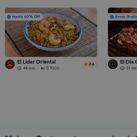
Hasta 40% Off
Envío Grati
El Lider Oriental
El Día
3.6
44 min
·
$ 7000
51 mi