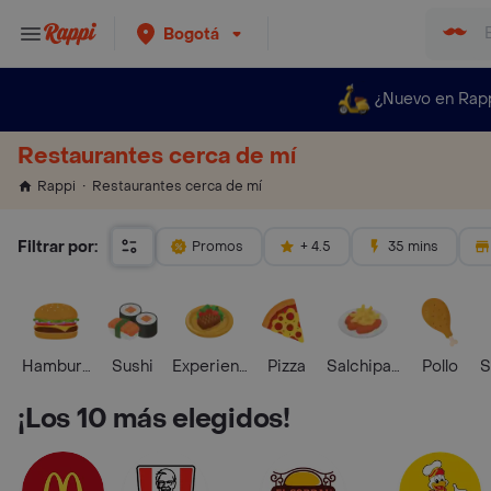
Bogotá
¿Nuevo en Rap
Restaurantes cerca de mí
Restaurantes cerca de mí
Rappi
Filtrar por:
Promos
+ 4.5
35 mins
Hamburguesa
Sushi
Experiencias Foodies
Pizza
Salchipapas
Pollo
S
¡Los 10 más elegidos!