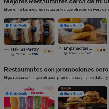
Mejores Restaurantes cerca de mi u
Elige entre los mejores restaurantes que ofrecen delivery cer
Envío Gratis
Envío Gratis
Empanaditas de Pipian - Empanadas
Hakims Pastry
4.8
4.8
12 min
·
ENVÍO GRATIS
12 min
·
ENVÍO GRATIS
Restaurantes con promociones cerc
Elige restaurantes que ofrecen promociones y hacen delivery
Envío Gratis
Envío Gratis