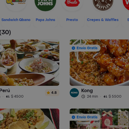
Sandwich Qbano
Papa Johns
Presto
Crepes & Waffles
(30)
s
Envío Gratis
Perú
Kong
4.8
n
·
$ 4500
24 min
·
$ 5500
s
Envío Gratis