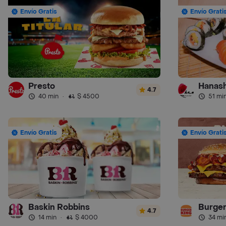
Envío Gratis
Envío Grati
Presto
Hanash
4.7
40 min
·
$ 4500
51 mi
Envío Gratis
Envío Grati
Baskin Robbins
Burger
4.7
14 min
·
$ 4000
34 mi