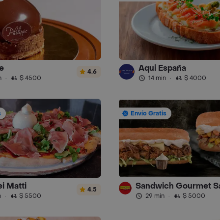
e
Aqui España
4.6
n
·
$ 4500
14 min
·
$ 4000
s
Envío Gratis
i Matti
4.5
n
·
$ 5500
29 min
·
$ 5000