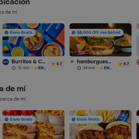
bicación
ca de mí
Envío Gratis
$8,000 Off: mín $65mil
Burritos & Co - Turbo
hamburguesas Rustica (RDC)
4.7
4.7
15 min
·
ENVÍO GRATIS
34 min
·
ENVÍO GRATIS
a de mí
 cerca de mí
Envío Gratis
Envío Gratis