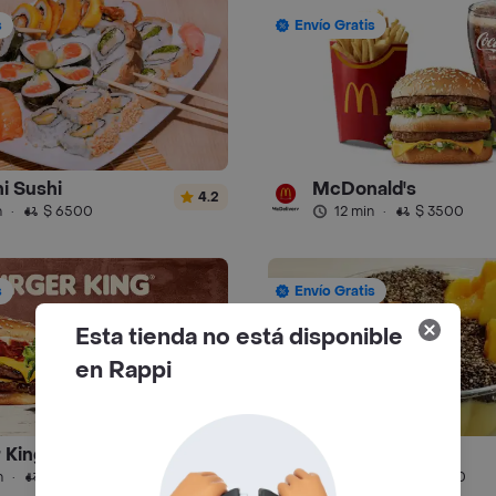
s
Envío Gratis
i Sushi
McDonald's
4.2
n
·
$ 6500
12 min
·
$ 3500
s
Envío Gratis
Esta tienda no está disponible
en Rappi
 King
Juice Place
4.8
n
·
$ 6500
51 min
·
$ 6500