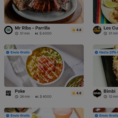
Mr Ribs - Parrilla
Los Cu
4.8
51 min
·
$ 6000
51 mi
Envío Gratis
Hasta 23% 
Poke
Bimbi
4.8
24 min
·
$ 4000
12 mi
Envío Gratis
Envío Grati