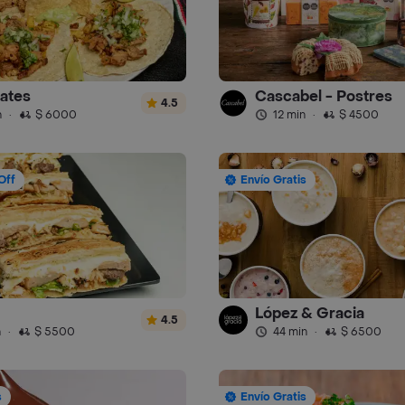
ates
Cascabel - Postres
4.5
n
·
$ 6000
12 min
·
$ 4500
Off
Envío Gratis
López & Gracia
4.5
n
·
$ 5500
44 min
·
$ 6500
s
Envío Gratis