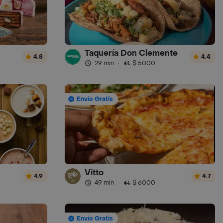
Taquería Don Clemente
4.8
4.4
29 min
·
$ 5000
Envío Gratis
Vitto
4.9
4.7
49 min
·
$ 6000
Envío Gratis