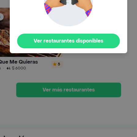
s
Ver restaurantes disponibles
 Que Me Quieras
5
n
·
$ 6000
Ver más restaurantes