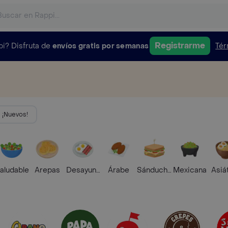
Registrarme
pi?
Disfruta de
envíos gratis por semanas
Tér
¡Nuevos!
aludable
Arepas
Desayunos
Árabe
Sánduches
Mexicana
Asiá