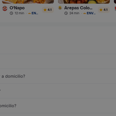
O'Napo
Arepas Colombianas Premium
4.1
4.1
12 min
·
ENVÍO GRATIS
24 min
·
ENVÍO GRATIS
 a domicilio?
?
omicilio?