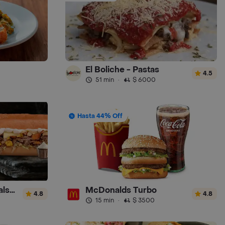
El Boliche - Pastas
4.5
51 min
·
$ 6000
Hasta 44% Off
Sandwich Gourmet Salsa de Ajo
McDonalds Turbo
4.8
4.8
15 min
·
$ 3500