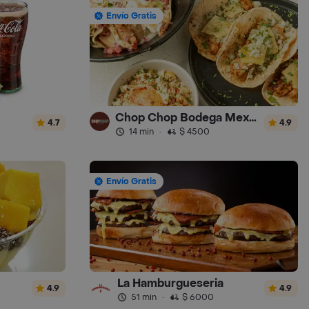
Envío Gratis
Chop Chop Bodega Mexicana
4.7
4.9
14 min
·
$ 4500
Envío Gratis
La Hamburgueseria
4.9
4.9
51 min
·
$ 6000