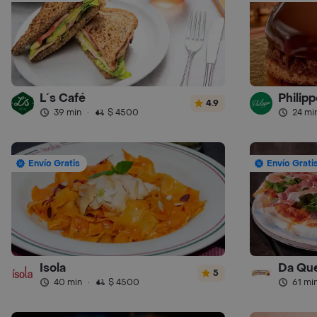
L´s Café
Philipp
4.9
39 min
·
$ 4500
24 mi
Envío Gratis
Envío Grati
Isola
Da Que
5
40 min
·
$ 4500
61 mi