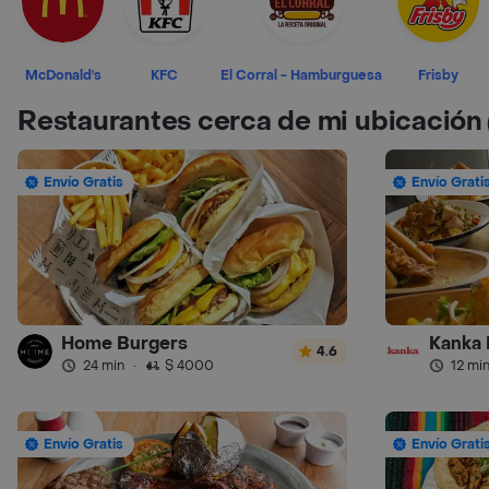
McDonald's
KFC
El Corral - Hamburguesa
Frisby
Restaurantes cerca de mi ubicación
Envío Gratis
Envío Grati
Home Burgers
Kanka 
4.6
24 min
·
$ 4000
12 mi
Envío Gratis
Envío Grati