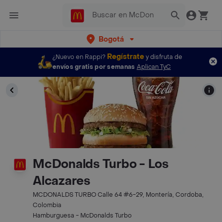
Bogotá
Regístrate
¿Nuevo en Rappi?
y disfruta de
envíos gratis por semanas
Aplican TyC
McDonalds Turbo - Los
Alcazares
MCDONALDS TURBO Calle 64 #6-29, Montería, Cordoba,
Colombia
Hamburguesa - McDonalds Turbo