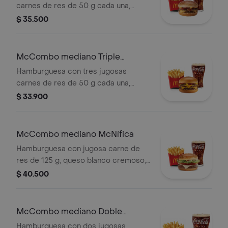
carnes de res de 50 g cada una,
elección.
tocineta ahumada, cebolla, queso
$ 35.500
cheddar cremoso, salsa de tomate y
mostaza, en pan dorado con ajonjolí.
Acompañada de papas fritas
McCombo mediano Triple
medianas y bebida mediana a
Hamburguesa con Queso
Hamburguesa con tres jugosas
elección.
carnes de res de 50 g cada una,
doble queso cheddar cremoso,
$ 33.900
cebolla, pepinillos, salsa de tomate y
mostaza, en pan suave sin ajonjolí.
Acompañada de papas fritas
McCombo mediano McNífica
medianas y bebida mediana a
Hamburguesa con jugosa carne de
elección.
res de 125 g, queso blanco cremoso,
cebolla, tomate fresco, lechuga, salsa
$ 40.500
de tomate, mayonesa y mostaza, en
pan dorado con ajonjolí. Acompañada
de papas fritas medianas y bebida
McCombo mediano Doble
mediana a elección.
Hamburguesa con Queso
Hamburguesa con dos jugosas