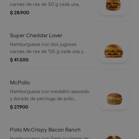
carnes de res de 50 g cada una,
doble queso cheddar cremoso,
$ 28.900
cebolla, pepinillos, salsa de tomate y
mostaza, en pan suave sin ajonjolí.
Super Cheddar Lover
Hamburguesa con dos jugosas
carnes de res de 125 g cada una y
cinco quesos cremosos.
$ 41.500
McPollo
Hamburguesa con medallón apanado
y dorado de pechuga de pollo,
mayonesa cremosa y lechuga fresca,
$ 27.900
en pan con ajonjolí.
Pollo McCrispy Bacon Ranch
Hamburguesa con filete crujiente de