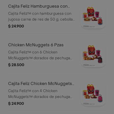
pequeñas crujientes, cascos de
Cajita Feliz Hamburguesa con
manzana y juguete a elección o sujeto
Queso
Cajita Feliz™ con hamburguesa con
a disponibilidad.
jugosa carne de res de 50 g, cebolla,
pepinillos, salsa de tomate y mostaza,
$ 24.900
en pan suave sin ajonjolí, acompañada
de jugo Del Valle Moraah, papas
pequeñas crujientes, cascos de
Chicken McNuggets 6 Pzas
manzana y juguete a elección o sujeto
Cajita Feliz™ con 6 Chicken
a disponibilidad.
McNuggets™ dorados de pechuga
de pollo, sin colorantes ni
$ 28.500
conservantes artificiales,
acompañada de jugo Del Valle
Moraah, papas pequeñas crujientes,
Cajita Feliz Chicken McNuggets
cascos de manzana y juguete a
4 pzas
Cajita Feliz™ con 4 Chicken
elección o sujeto a disponibilidad.
McNuggets™ dorados de pechuga
de pollo, sin colorantes ni
$ 24.900
conservantes artificiales,