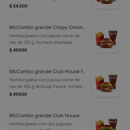
ahumada, queso blanco cremoso,
$ 54.500
cebolla crispy, cebolla grillada y salsa
barbecue, en pan suave tipo Brioche.
Acompañada de papas fritas grandes
McCombo grande Crispy Onion
y bebida grande a elección.
Barbecue 1 Carne
Hamburguesa con jugosa carne de
res de 125 g, tocineta ahumada,
queso blanco cremoso, cebolla
$ 49.500
crispy, cebolla grillada y salsa
barbecue, en pan suave tipo Brioche.
Acompañada de papas fritas grandes
McCombo grande Club House 1
y bebida grande a elección.
Carne
Hamburguesa con jugosa carne de
res de 125 g, lechuga fresca, tomate,
cebolla grillada, tocineta ahumada,
$ 49.500
queso blanco cremoso y salsa
especial, en pan suave tipo Brioche.
Acompañada de papas fritas grandes
McCombo grande Club House 2
y bebida grande a elección.
Carnes
Hamburguesa con dos jugosas