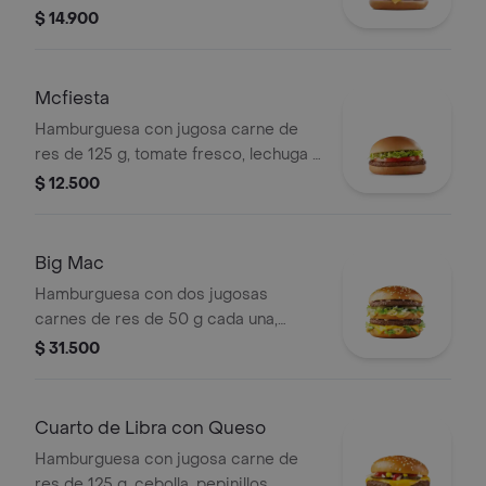
cebolla, pepinillos, salsa de tomate y
$ 14.900
mostaza, en pan suave sin ajonjolí.
Mcfiesta
Hamburguesa con jugosa carne de
res de 125 g, tomate fresco, lechuga y
salsa de tomate, en pan suave sin
$ 12.500
ajonjolí.
Big Mac
Hamburguesa con dos jugosas
carnes de res de 50 g cada una,
cebolla, lechuga fresca, pepinillos,
$ 31.500
queso cheddar cremoso, pan tostado
en el centro y salsa especial Big
Mac™, en pan dorado con ajonjolí.
Cuarto de Libra con Queso
Hamburguesa con jugosa carne de
res de 125 g, cebolla, pepinillos,