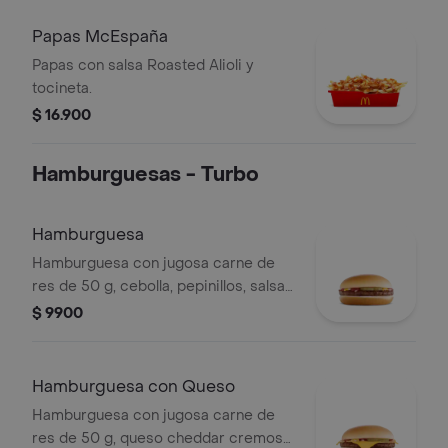
Papas McEspaña
Papas con salsa Roasted Alioli y
tocineta.
$ 16.900
Hamburguesas - Turbo
Hamburguesa
Hamburguesa con jugosa carne de
res de 50 g, cebolla, pepinillos, salsa
de tomate y mostaza, en pan suave
$ 9900
sin ajonjolí.
Hamburguesa con Queso
Hamburguesa con jugosa carne de
res de 50 g, queso cheddar cremoso,