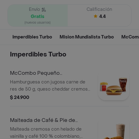
Envío
Calificación
Gratis
4.4
(nuevos usuarios)
Imperdibles Turbo
Mision Mundialista Turbo
McComb
Imperdibles Turbo
McCombo Pequeño
Hamburguesa con Queso
Hamburguesa con jugosa carne de
res de 50 g, queso cheddar cremoso,
cebolla, pepinillos, salsa de tomate y
$ 24.900
mostaza, en pan suave sin ajonjolí.
Acompañada de papas fritas
pequeñas y bebida pequeña a
Malteada de Café & Pie de
elección.
Manzana
Malteada cremosa con helado de
vainilla y café 100 % colombiano,