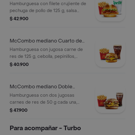
McCrispy Bacon Ranch
Hamburguesa con filete crujiente de
pechuga de pollo de 125 g, salsa
ranch, tocineta ahumada, lechuga
$ 42.900
fresca y tomate, en pan suave tipo
Brioche. Acompañada de papas fritas
medianas y bebida mediana a
McCombo mediano Cuarto de
elección.
Libra con Queso
Hamburguesa con jugosa carne de
res de 125 g, cebolla, pepinillos,
queso cheddar cremoso, salsa de
$ 40.900
tomate y mostaza, en pan dorado con
ajonjolí. Acompañada de papas fritas
medianas y bebida mediana a
McCombo mediano Doble
elección.
Cuarto de Libra con Queso
Hamburguesa con dos jugosas
carnes de res de 50 g cada una,
doble queso cheddar cremoso,
$ 47.900
cebolla, pepinillos, salsa de tomate y
mostaza, en pan suave sin ajonjolí.
Para acompañar - Turbo
Acompañada de papas fritas