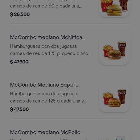
carnes de res de 50 g cada una,
doble queso cheddar cremoso,
$ 28.500
cebolla, pepinillos, salsa de tomate y
mostaza, en pan suave sin ajonjolí.
Acompañada de papas fritas
McCombo mediano McNífica
medianas y bebida mediana a
Doble
Hamburguesa con dos jugosas
elección.
carnes de res de 125 g, queso blanco
cremoso, cebolla, tomate fresco,
$ 47.900
lechuga, salsa de tomate, mayonesa y
mostaza, en pan dorado con ajonjolí.
Acompañada de papas fritas
McCombo Mediano Super
medianas y bebida mediana a
Cheddar Lover
Hamburguesa con dos jugosas
elección.
carnes de res de 125 g cada una y
cinco quesos cremosos.
$ 47.500
Acompañada de papas fritas
medianas y bebida mediana a
elección.
McCombo mediano McPollo