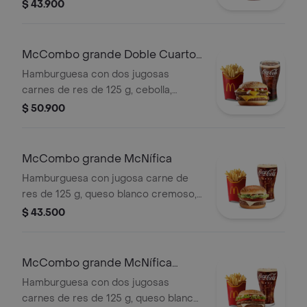
queso cheddar cremoso, salsa de
$ 43.900
tomate y mostaza, en pan dorado con
ajonjolí. Acompañada de papas fritas
grandes y bebida grande a elección.
McCombo grande Doble Cuarto
de Libra con Queso
Hamburguesa con dos jugosas
carnes de res de 125 g, cebolla,
pepinillos, doble queso cheddar
$ 50.900
cremoso, salsa de tomate y mostaza,
en pan dorado con ajonjolí.
Acompañada de papas fritas grandes
McCombo grande McNífica
y bebida grande a elección.
Hamburguesa con jugosa carne de
res de 125 g, queso blanco cremoso,
cebolla, tomate fresco, lechuga, salsa
$ 43.500
de tomate, mayonesa y mostaza, en
pan dorado con ajonjolí. Acompañada
de papas fritas grandes y bebida
McCombo grande McNífica
grande a elección.
Doble
Hamburguesa con dos jugosas
carnes de res de 125 g, queso blanco