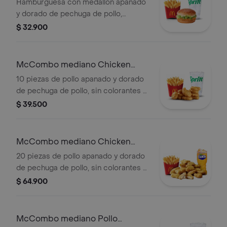
Hamburguesa con medallón apanado
y dorado de pechuga de pollo,
mayonesa cremosa y lechuga fresca,
$ 32.900
en pan con ajonjolí. Acompañada de
papas fritas medianas y bebida
mediana a elección.
McCombo mediano Chicken
McNuggets 10 pzas
10 piezas de pollo apanado y dorado
de pechuga de pollo, sin colorantes ni
conservantes artificiales.
$ 39.500
Acompañadas de papas fritas
medianas y bebida mediana a
elección.
McCombo mediano Chicken
McNuggets de 20 pzas
20 piezas de pollo apanado y dorado
de pechuga de pollo, sin colorantes ni
conservantes artificiales.
$ 64.900
Acompañadas de papas fritas
medianas y bebida mediana a
elección.
McCombo mediano Pollo