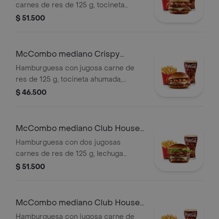
carnes de res de 125 g, tocineta
ahumada, queso blanco cremoso,
$ 51.500
cebolla crispy, cebolla grillada y salsa
barbecue, en pan suave tipo Brioche.
Acompañada de papas fritas
McCombo mediano Crispy
medianas y bebida mediana a
Onion Barbecue 1 Carne
Hamburguesa con jugosa carne de
elección.
res de 125 g, tocineta ahumada,
queso blanco cremoso, cebolla
$ 46.500
crispy, cebolla grillada y salsa
barbecue, en pan suave tipo Brioche.
Acompañada de papas fritas
McCombo mediano Club House
medianas y bebida mediana a
2 Carnes
Hamburguesa con dos jugosas
elección.
carnes de res de 125 g, lechuga
fresca, tomate, cebolla grillada,
$ 51.500
tocineta ahumada, queso blanco
cremoso y salsa especial, en pan
suave tipo Brioche. Acompañada de
McCombo mediano Club House 1
papas fritas medianas y bebida
Carne
Hamburguesa con jugosa carne de