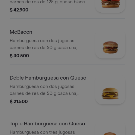
carnes de res de 125 g, queso blanco
cremoso, cebolla, tomate fresco,
$ 42.900
lechuga, salsa de tomate, mayonesa y
mostaza, en pan dorado con ajonjolí.
McBacon
Hamburguesa con dos jugosas
carnes de res de 50 g cada una,
tocineta ahumada, cebolla, queso
$ 30.500
cheddar cremoso, salsa de tomate y
mostaza, en pan dorado con ajonjolí.
Doble Hamburguesa con Queso
Hamburguesa con dos jugosas
carnes de res de 50 g cada una,
doble queso cheddar cremoso,
$ 21.500
cebolla, pepinillos, salsa de tomate y
mostaza, en pan suave sin ajonjolí.
Triple Hamburguesa con Queso
Hamburguesa con tres jugosas