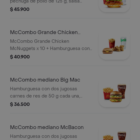
pechuga de pollo de 125 g, salsa
ranch, tocineta ahumada, lechuga
$ 45.900
fresca y tomate, en pan suave tipo
Brioche. Acompañada de papas fritas
grandes y bebida grande a elección.
McCombo Grande Chicken
McNuggets x 10 + Hamburguesa
McCombo Grande Chicken
con Queso
McNuggets x 10 + Hamburguesa con
Queso
$ 40.900
McCombo mediano Big Mac
Hamburguesa con dos jugosas
carnes de res de 50 g cada una,
cebolla, lechuga fresca, pepinillos,
$ 36.500
queso cheddar cremoso, pan tostado
en el centro y salsa especial Big
Mac™, en pan dorado con ajonjolí.
McCombo mediano McBacon
Acompañada de papas fritas
Hamburguesa con dos jugosas
medianas y bebida mediana a