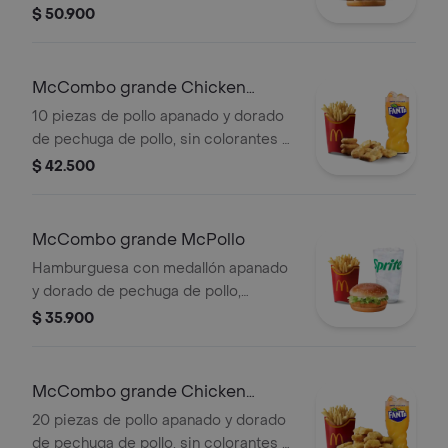
cremoso, cebolla, tomate fresco,
$ 50.900
lechuga, salsa de tomate, mayonesa y
mostaza, en pan dorado con ajonjolí.
Acompañada de papas fritas grandes
McCombo grande Chicken
y bebida grande a elección.
McNuggets de 10 pzas
10 piezas de pollo apanado y dorado
de pechuga de pollo, sin colorantes ni
conservantes artificiales.
$ 42.500
Acompañadas de papas fritas
grandes y bebida grande a elección.
McCombo grande McPollo
Hamburguesa con medallón apanado
y dorado de pechuga de pollo,
mayonesa cremosa y lechuga fresca,
$ 35.900
en pan con ajonjolí. Acompañada de
papas fritas grandes y bebida grande
a elección.
McCombo grande Chicken
McNuggets de 20 pzas
20 piezas de pollo apanado y dorado
de pechuga de pollo, sin colorantes ni