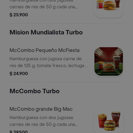
Hamburguesa con dos jugosas
carnes de res de 50 g cada una,
doble queso cheddar cremoso,
$ 25.900
cebolla, pepinillos, salsa de tomate y
mostaza, en pan suave sin ajonjolí.
Mision Mundialista Turbo
Acompañada de papas fritas
pequeñas y bebida pequeña a
elección.
McCombo Pequeño McFiesta
Hamburguesa con jugosa carne de
res de 125 g, tomate fresco, lechuga y
salsa de tomate, en pan suave sin
$ 24.900
ajonjolí. Acompañada de papas fritas
pequeñas y bebida pequeña a
McCombo Turbo
elección.
McCombo grande Big Mac
Hamburguesa con dos jugosas
carnes de res de 50 g cada una,
cebolla, lechuga fresca, pepinillos,
$ 39.500