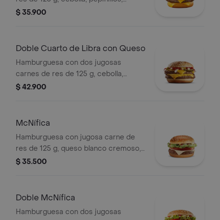
queso cheddar cremoso, salsa de
$ 35.900
tomate y mostaza, en pan dorado con
ajonjolí.
Doble Cuarto de Libra con Queso
Hamburguesa con dos jugosas
carnes de res de 125 g, cebolla,
pepinillos, doble queso cheddar
$ 42.900
cremoso, salsa de tomate y mostaza,
en pan dorado con ajonjolí.
McNífica
Hamburguesa con jugosa carne de
res de 125 g, queso blanco cremoso,
cebolla, tomate fresco, lechuga, salsa
$ 35.500
de tomate, mayonesa y mostaza, en
pan dorado con ajonjolí.
Doble McNífica
Hamburguesa con dos jugosas