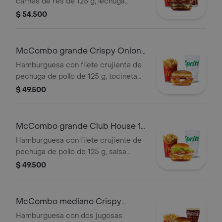
carnes de res de 125 g, lechuga
fresca, tomate, cebolla grillada,
$ 54.500
tocineta ahumada, queso blanco
cremoso y salsa especial, en pan
suave tipo Brioche. Acompañada de
McCombo grande Crispy Onion
papas fritas grandes y bebida grande
Barbecue 1 Pechuga
Hamburguesa con filete crujiente de
a elección.
pechuga de pollo de 125 g, tocineta
ahumada, queso blanco cremoso,
$ 49.500
cebolla crispy, cebolla grillada y salsa
barbecue, en pan suave tipo Brioche.
Acompañada de papas fritas grandes
McCombo grande Club House 1
y bebida grande a elección.
Pechuga
Hamburguesa con filete crujiente de
pechuga de pollo de 125 g, salsa
especial, lechuga fresca, tomate,
$ 49.500
cebolla grillada y queso blanco
cremoso, en pan suave tipo Brioche.
Acompañada de papas fritas grandes
McCombo mediano Crispy
y bebida grande a elección.
Onion Barbecue 2 Carnes
Hamburguesa con dos jugosas