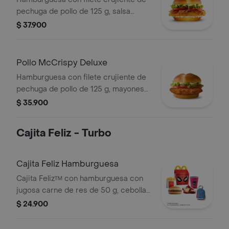
pechuga de pollo de 125 g, salsa
ranch, tocineta ahumada, lechuga
$ 37.900
fresca y tomate, en pan suave tipo
Brioche.
Pollo McCrispy Deluxe
Hamburguesa con filete crujiente de
pechuga de pollo de 125 g, mayonesa
cremosa, lechuga fresca y tomate, en
$ 35.900
pan suave tipo Brioche.
Cajita Feliz - Turbo
Cajita Feliz Hamburguesa
Cajita Feliz™ con hamburguesa con
jugosa carne de res de 50 g, cebolla,
pepinillos, salsa de tomate y mostaza,
$ 24.900
en pan suave sin ajonjolí, acompañada
de jugo Del Valle Moraah, papas