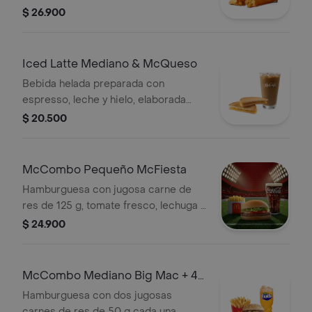
acompañada de pastel relleno de
$ 26.900
manzana con canela.
Iced Latte Mediano & McQueso
Bebida helada preparada con
espresso, leche y hielo, elaborada
con café 100 % colombiano,
$ 20.500
acompañada de sándwich de queso
blanco cremoso con mostaza.
McCombo Pequeño McFiesta
Hamburguesa con jugosa carne de
res de 125 g, tomate fresco, lechuga y
salsa de tomate, en pan suave sin
$ 24.900
ajonjolí. Acompañada de papas fritas
pequeñas y bebida pequeña a
elección.
McCombo Mediano Big Mac + 4
Nuggets
Hamburguesa con dos jugosas
carnes de res de 50 g cada una,