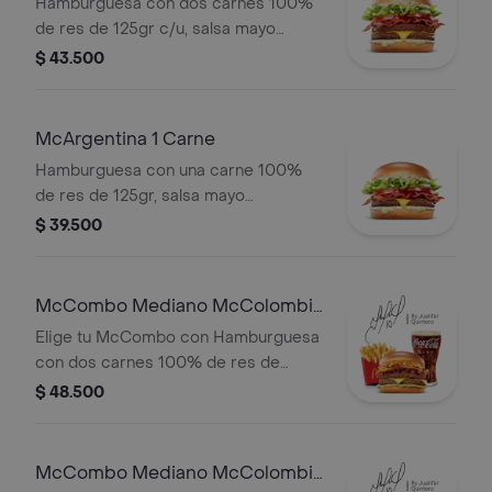
Hamburguesa con dos carnes 100%
de res de 125gr c/u, salsa mayo
chimichurri, cebolla fresca, lechuga,
$ 43.500
tomate, tocineta y queso cheddar.
McArgentina 1 Carne
Hamburguesa con una carne 100%
de res de 125gr, salsa mayo
chimichurri, cebolla fresca, lechuga,
$ 39.500
tomate, tocineta y queso cheddar.
McCombo Mediano McColombia
2 Carnes
Elige tu McCombo con Hamburguesa
con dos carnes 100% de res de
125gr c/u, salsa chicharron, cebolla
$ 48.500
crispy, tajada de platano, tocineta,
queso cheddar y salsa de aguacate,
con papas medianas y gaseosa
McCombo Mediano McColombia
mediana a elegir.