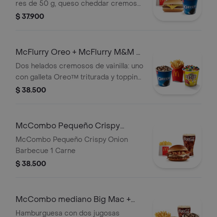
McFlurry de Oreo
res de 50 g, queso cheddar cremoso,
conservantes artificiales.
cebolla, pepinillos, salsa de tomate y
$ 37.900
mostaza, en pan suave sin ajonjolí.
Acompañada de papas fritas
pequeñas crujientes, bebida pequeña
McFlurry Oreo + McFlurry M&M +
a elección y helado cremoso de
Papas Grandes
Dos helados cremosos de vainilla: uno
vainilla con galleta Oreo™ triturada y
con galleta Oreo™ triturada y topping
topping de chocolate.
de chocolate, y otro con chocolates
$ 38.500
M&M's™ y topping de arequipe.
Acompañados de papas fritas
grandes crujientes.
McCombo Pequeño Crispy
Onion Barbecue 1 Carne
McCombo Pequeño Crispy Onion
Barbecue 1 Carne
$ 38.500
McCombo mediano Big Mac +
McFlurry de Oreo
Hamburguesa con dos jugosas