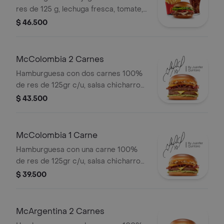
mediana a elección.
res de 125 g, lechuga fresca, tomate,
cebolla grillada, tocineta ahumada,
$ 46.500
queso blanco cremoso y salsa
especial, en pan suave tipo Brioche.
Acompañada de papas fritas
McColombia 2 Carnes
medianas y bebida mediana a
Hamburguesa con dos carnes 100%
elección.
de res de 125gr c/u, salsa chicharron,
cebolla crispy, tajada de platano,
$ 43.500
tocineta, queso cheddar y salsa de
aguacate.
McColombia 1 Carne
Hamburguesa con una carne 100%
de res de 125gr c/u, salsa chicharron,
cebolla crispy, tajada de platano,
$ 39.500
tocineta, queso cheddar y salsa de
aguacate.
McArgentina 2 Carnes