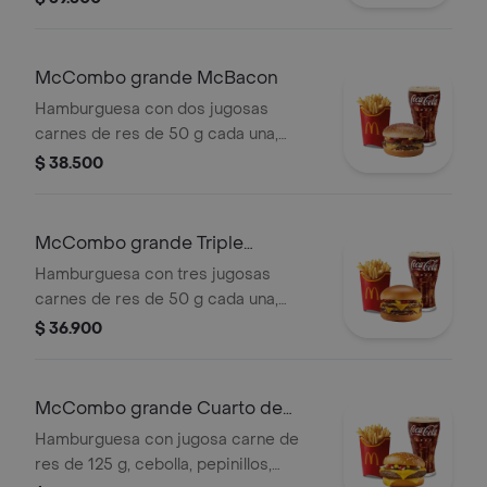
queso cheddar cremoso, pan tostado
en el centro y salsa especial Big
Mac™, en pan dorado con ajonjolí.
McCombo grande McBacon
Acompañada de papas fritas grandes
Hamburguesa con dos jugosas
y bebida grande a elección.
carnes de res de 50 g cada una,
tocineta ahumada, cebolla, queso
$ 38.500
cheddar cremoso, salsa de tomate y
mostaza, en pan dorado con ajonjolí.
Acompañada de papas fritas grandes
McCombo grande Triple
y bebida grande a elección.
Hamburguesa con Queso
Hamburguesa con tres jugosas
carnes de res de 50 g cada una,
doble queso cheddar cremoso,
$ 36.900
cebolla, pepinillos, salsa de tomate y
mostaza, en pan suave sin ajonjolí.
Acompañada de papas fritas grandes
McCombo grande Cuarto de
y bebida grande a elección.
Libra con Queso
Hamburguesa con jugosa carne de
res de 125 g, cebolla, pepinillos,