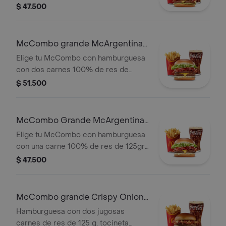
c/u, salsa chicharron, cebolla crispy,
$ 47.500
tajada de platano, tocineta, queso
cheddar y salsa de aguacate, con
papas grandes y gaseosa grande a
McCombo grande McArgentina
elegir.
2 Carnes
Elige tu McCombo con hamburguesa
con dos carnes 100% de res de
125gr c/u, salsa mayo chimichurri,
$ 51.500
cebolla fresca, lechuga, tomate,
tocineta y queso cheddar, con papas
grandes y gaseosa grande a elegir.
McCombo Grande McArgentina 1
Carne
Elige tu McCombo con hamburguesa
con una carne 100% de res de 125gr,
salsa mayo chimichurri, cebolla
$ 47.500
fresca, lechuga, tomate, tocineta y
queso cheddar, con papas grandes y
gaseosa grande a elegir.
McCombo grande Crispy Onion
Barbecue 2 Carnes
Hamburguesa con dos jugosas
carnes de res de 125 g, tocineta