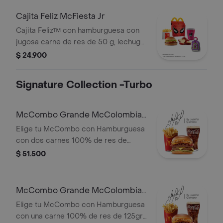
acompañada de jugo Del Valle
Moraah, papas pequeñas crujientes,
Cajita Feliz McFiesta Jr
cascos de manzana y juguete a
Cajita Feliz™ con hamburguesa con
elección o sujeto a disponibilidad.
jugosa carne de res de 50 g, lechuga
fresca, tomate, mayonesa cremosa y
$ 24.900
salsa de tomate, en pan suave sin
ajonjolí, acompañada de jugo Del Valle
Signature Collection -Turbo
Moraah, papas pequeñas crujientes,
cascos de manzana y juguete a
elección o sujeto a disponibilidad.
McCombo Grande McColombia
2 Carnes
Elige tu McCombo con Hamburguesa
con dos carnes 100% de res de
125gr c/u, salsa chicharron, cebolla
$ 51.500
crispy, tajada de platano, tocineta,
queso cheddar y salsa de aguacate,
con papas grandes y gaseosa grande
McCombo Grande McColombia 1
a elegir.
Carne
Elige tu McCombo con Hamburguesa
con una carne 100% de res de 125gr