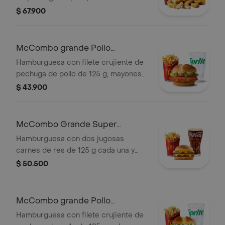
conservantes artificiales.
$ 67.900
Acompañadas de papas fritas
grandes y bebida grande a elección.
McCombo grande Pollo
McCrispy Deluxe
Hamburguesa con filete crujiente de
pechuga de pollo de 125 g, mayonesa
cremosa, lechuga fresca y tomate, en
$ 43.900
pan suave tipo Brioche. Acompañada
de papas fritas grandes y bebida
grande a elección.
McCombo Grande Super
Cheddar Lover
Hamburguesa con dos jugosas
carnes de res de 125 g cada una y
cinco quesos cremosos.
$ 50.500
Acompañada de papas fritas grandes
y bebida grande a elección.
McCombo grande Pollo
McCrispy Bacon Ranch
Hamburguesa con filete crujiente de