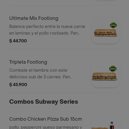
laminas, pollo rostizado, queso
americano,cebolla, tomate, lechuga y
salsa alioli pimentón.
Ultimate Mix Footlong
Balance perfecto entre la nueva carne
en laminas y el pollo rostizado. Pan
orégano parmesano, Carne deluxe,
$ 44.700
pollo rostizado, queso americano,
salsa alioli pimentón y lechuga. Sub de
30 cm.
Tripleta Footlong
Combate el hambre con este
delicioso sub de 3 carnes. Pan
orégano parmesano, Carne de res en
$ 45.900
laminas, pollo rostizado, tocineta,
queso americano, salsa ranch,
Combos Subway Series
pimentones, lechuga.
Combo Chicken Pizza Sub 15cm
pollo, pepperoni queso parmesano y