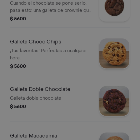
Cuando el chocolate se pone serio,
pasa esto: una galleta de brownie que
se roba el momento y no pide
$ 5600
permiso.
Galleta Choco Chips
¡Tus favoritas! Perfectas a cualquier
hora.
$ 5600
Galleta Doble Chocolate
Galleta doble chocolate
$ 5600
Galleta Macadamia