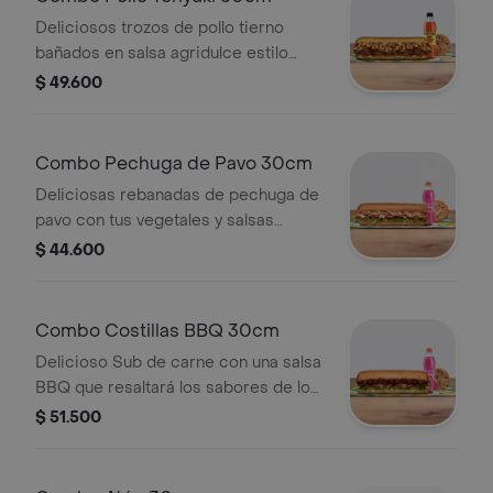
Deliciosos trozos de pollo tierno
bañados en salsa agridulce estilo
teriyaki. Pídelo con tus vegetales
$ 49.600
favoritos y agrégale las salsas que
más te gustan. Llévalo combo con
bebida más acompañamiento.
Combo Pechuga de Pavo 30cm
Deliciosas rebanadas de pechuga de
pavo con tus vegetales y salsas
favoritas. Llévalo combo con bebida
$ 44.600
más acompañamiento.
Combo Costillas BBQ 30cm
Delicioso Sub de carne con una salsa
BBQ que resaltará los sabores de los
vegetales que elijas. Llévalo combo
$ 51.500
con bebida más acompañamiento.