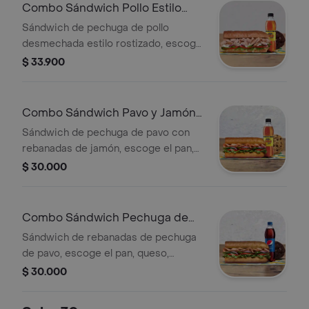
bebida más acompañamiento
Combo Sándwich Pollo Estilo
Rostizado 15 Cm
Sándwich de pechuga de pollo
desmechada estilo rostizado, escoge
el pan, queso, vegetales y salsas que
$ 33.900
prefieras + Bebida Pet 400 ml +
Papas o galleta.
Combo Sándwich Pavo y Jamón
15 Cm
Sándwich de pechuga de pavo con
rebanadas de jamón, escoge el pan,
queso, vegetales y salsas que
$ 30.000
prefieras + Bebida Pet 400 ml +
Papas o galleta.
Combo Sándwich Pechuga de
Pavo 15 Cm
Sándwich de rebanadas de pechuga
de pavo, escoge el pan, queso,
vegetales y salsas que prefieras +
$ 30.000
Bebida Pet 400 ml + Papas o galleta.