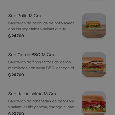
prefieras.
Sub Pollo 15 Cm
Sándwich de pechuga de pollo asada
con los vegetales y salsas que te
encantaran, escoge el pan, queso,
$ 24.700
vegetales y salsas que prefieras.
Sub Cerdo BBQ 15 Cm
Sándwich de finos trozos de cerdo
mezclados con salsa BBQ, escoge el
pan, queso, vegetales y salsas que
$ 26.700
prefieras.
Sub Italianíssimo 15 Cm
Sándwich de rebanadas de peperoni
y salami estilo génova, escoge el pan,
queso, vegetales y salsas que
$ 23.700