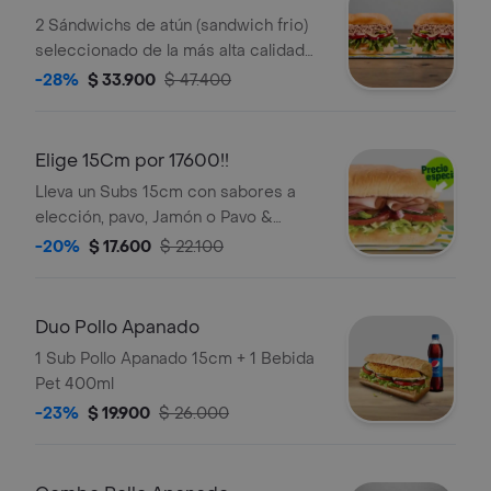
2 Sándwichs de atún (sandwich frio)
seleccionado de la más alta calidad
mezclado con mayonesa, escoge el
-28%
$ 33.900
$ 47.400
pan, queso, vegetales y salsas que
prefieras.
Elige 15Cm por 17600!!
Lleva un Subs 15cm con sabores a
elección, pavo, Jamón o Pavo &
Jamón.
-20%
$ 17.600
$ 22.100
Duo Pollo Apanado
1 Sub Pollo Apanado 15cm + 1 Bebida
Pet 400ml
-23%
$ 19.900
$ 26.000