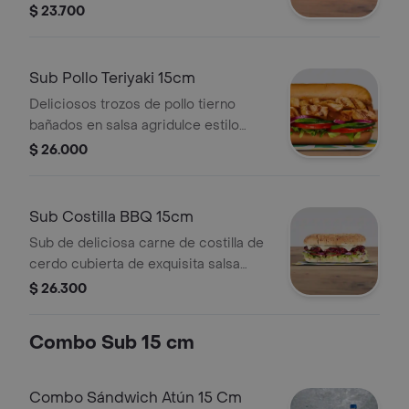
tu queso favorito y salsas.
$ 23.700
Sub Pollo Teriyaki 15cm
Deliciosos trozos de pollo tierno
bañados en salsa agridulce estilo
teriyaki. Pídelo con tus vegetales
$ 26.000
favoritos y agrégale las salsas que
más te gustan.
Sub Costilla BBQ 15cm
Sub de deliciosa carne de costilla de
cerdo cubierta de exquisita salsa
BBQ. Disfrútalo con los vegetales y
$ 26.300
salsas que más te gustan.
Combo Sub 15 cm
Combo Sándwich Atún 15 Cm