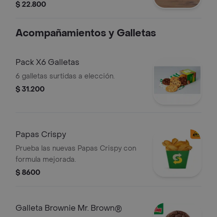
queso americano, vegetales y salsas
$ 22.800
que prefieras.
Acompañamientos y Galletas
Pack X6 Galletas
6 galletas surtidas a elección.
$ 31.200
Papas Crispy
Prueba las nuevas Papas Crispy con
formula mejorada.
$ 8600
Galleta Brownie Mr. Brown®