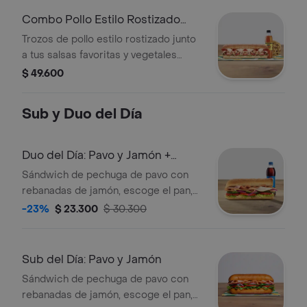
Combo Pollo Estilo Rostizado
Footlong
Trozos de pollo estilo rostizado junto
a tus salsas favoritas y vegetales
frescos. Llévalo combo con bebida
$ 49.600
más acompañamiento.
Sub y Duo del Día
Duo del Día: Pavo y Jamón +
Bebida
Sándwich de pechuga de pavo con
rebanadas de jamón, escoge el pan,
queso americano, vegetales y salsas
-23%
$ 23.300
$ 30.300
que prefieras. Acompañado de una
bebida a elección.
Sub del Día: Pavo y Jamón
Sándwich de pechuga de pavo con
rebanadas de jamón, escoge el pan,