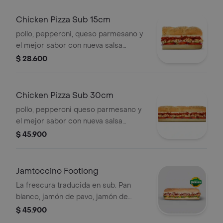
Chicken Pizza Sub 15cm
pollo, pepperoni, queso parmesano y
el mejor sabor con nueva salsa
marinara y vegetales.
$ 28.600
Chicken Pizza Sub 30cm
pollo, pepperoni queso parmesano y
el mejor sabor con nueva salsa
marinara y vegetales.
$ 45.900
Jamtoccino Footlong
La frescura traducida en sub. Pan
blanco, jamón de pavo, jamón de
cerdo, tocineta, queso americano,
$ 45.900
mayonesa, mostaza dulce, cebolla