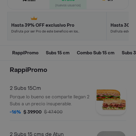
(nuevos usuarios)
Hasta 39% OFF exclusivo Pro
Hasta 30% 
Disfruta por ser Pro de este beneficio en los
Disfruta este de
restaurantes y tiendas más top.
en minutos.
RappiPromo
Subs 15 cm
Combo Sub 15 cm
Subs 
RappiPromo
2 Subs 15Cm
Porque lo bueno se comparte llegan 2
Subs a un precio insuperable.
-16%
$ 39.900
$ 47.400
2 Subs 15 cms de Atun