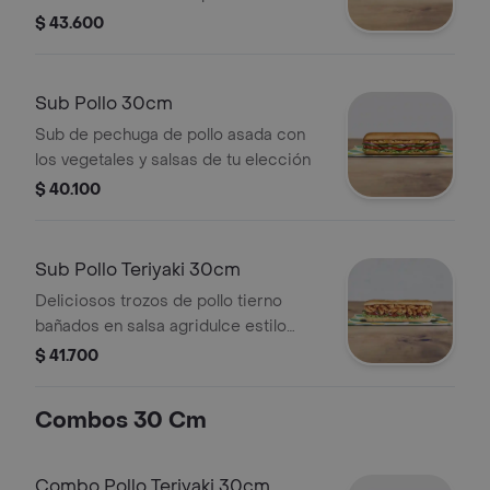
BBQ. Disfrútalo con los vegetales y
$ 43.600
salsas que más te gustan.
Sub Pollo 30cm
Sub de pechuga de pollo asada con
los vegetales y salsas de tu elección
$ 40.100
Sub Pollo Teriyaki 30cm
Deliciosos trozos de pollo tierno
bañados en salsa agridulce estilo
teriyaki. Pídelo con tus vegetales
$ 41.700
favoritos y agrégale las salsas que
más te gustan.
Combos 30 Cm
Combo Pollo Teriyaki 30cm