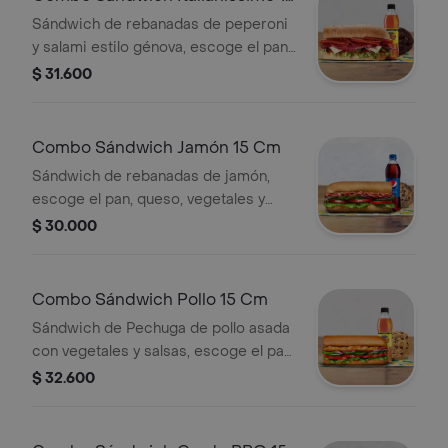
Cm
Sándwich de rebanadas de peperoni
y salami estilo génova, escoge el pan,
queso, vegetales y salsas que
$ 31.600
prefieras + Bebida Pet 400 ml +
Papas o galleta.
Combo Sándwich Jamón 15 Cm
Sándwich de rebanadas de jamón,
escoge el pan, queso, vegetales y
salsas que prefieras + Bebida Pet
$ 30.000
400 ml + Papas o galleta.
Combo Sándwich Pollo 15 Cm
Sándwich de Pechuga de pollo asada
con vegetales y salsas, escoge el pan,
queso, vegetales y salsas que
$ 32.600
prefieras+ Bebida Pet 400 ml+ Papas
o galleta.