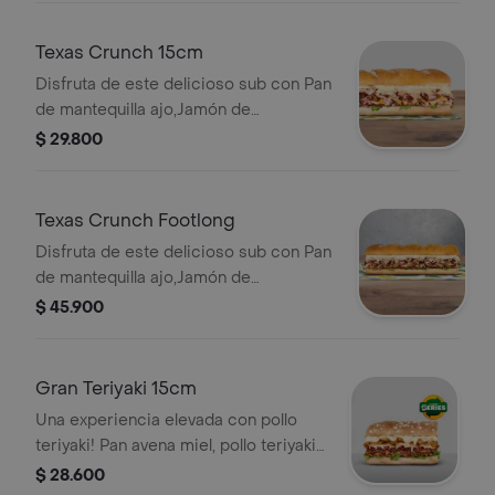
morada, tomate y lechuga. Sub de 30
cm.
Texas Crunch 15cm
Disfruta de este delicioso sub con Pan
de mantequilla ajo,Jamón de
Cerdo,Pernil de cerdo,Maíz,Mozzarella
$ 29.800
rallado ,Cebollita Crispy ,Salsa
BBQ,Chipotle,Lechuga,Tomates,Cebolla
Texas Crunch Footlong
Disfruta de este delicioso sub con Pan
de mantequilla ajo,Jamón de
Cerdo,Pernil de cerdo,Maíz,Mozzarella
$ 45.900
rallado ,Cebollita Crispy ,Salsa
BBQ,Chipotle,Lechuga,Tomates,Cebolla
Gran Teriyaki 15cm
Una experiencia elevada con pollo
teriyaki! Pan avena miel, pollo teriyaki,
pepperoni, queso americano, queso
$ 28.600