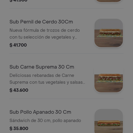
$ 41.300
vegetales frescos.
Sub Pernil de Cerdo 30Cm
Nueva fórmula de trozos de cerdo
con tu selección de vegetales y
salsas
$ 41.700
Sub Carne Suprema 30 Cm
Deliciosas rebanadas de Carne
Suprema con tus vegetales y salsas
favoritas.
$ 43.600
Sub Pollo Apanado 30 Cm
Sándwich de 30 cm, pollo apanado
$ 35.800