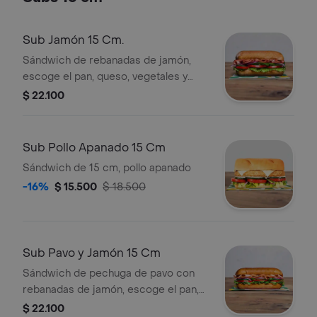
Sub Jamón 15 Cm.
Sándwich de rebanadas de jamón,
escoge el pan, queso, vegetales y
salsas que prefieras.
$ 22.100
Sub Pollo Apanado 15 Cm
Sándwich de 15 cm, pollo apanado
-16%
$ 15.500
$ 18.500
Sub Pavo y Jamón 15 Cm
Sándwich de pechuga de pavo con
rebanadas de jamón, escoge el pan,
queso, vegetales y salsas que
$ 22.100