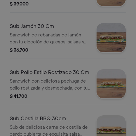
de quesos, salsas y vegetales
$ 39.000
frescos.
Sub Jamón 30 Cm
Sándwich de rebanadas de jamón
con tu elección de quesos, salsas y
vegetales frescos.
$ 36.700
Sub Pollo Estilo Rostizado 30 Cm
Sandwich con deliciosa pechuga de
pollo rostizada y desmechada, con tu
elección de quesos, salsas y
$ 41.700
vegetales frescos.
Sub Costilla BBQ 30cm
Sub de deliciosa carne de costilla de
cerdo cubierta de exquisita salsa