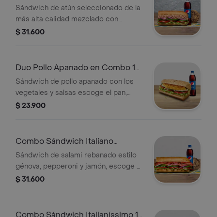
Sándwich de atún seleccionado de la
más alta calidad mezclado con
mayonesa, escoge el pan, queso,
$ 31.600
vegetales y salsas que prefieras +
Bebida Pet 400 ml + Papas o galleta.
Duo Pollo Apanado en Combo 15
Cm
Sándwich de pollo apanado con los
vegetales y salsas escoge el pan,
queso, vegetales y salsas que
$ 23.900
prefieras +1 bebida Pet 400ml .
Combo Sándwich Italiano
B.M.T.™ 15 Cm
Sándwich de salami rebanado estilo
génova, pepperoni y jamón, escoge el
pan, queso, vegetales y salsas que
$ 31.600
prefieras + Bebida Pet 400 ml +
Papas o galleta.
Combo Sándwich Italianíssimo 15