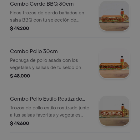
Combo Cerdo BBQ 30cm
Finos trozos de cerdo bañados en
salsa BBQ con tu selección de
vegetales y salsas. Llévalo combo con
$ 49.200
bebida más acompañamiento.
Combo Pollo 30cm
Pechuga de pollo asada con los
vegetales y salsas de tu selcción.
Llévalo combo con bebida más
$ 48.000
acompañamiento.
Combo Pollo Estilo Rostizado
30cm
Trozos de pollo estilo rostizado junto
a tus salsas favoritas y vegetales
frescos. Llévalo combo con bebida
$ 49.600
más acompañamiento.