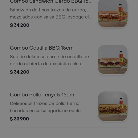
Combo Sándwich Cerdo BBQ 15
Cm
Sándwich de finos trozos de cerdo,
mezclados con salsa BBQ, escoge el
pan, queso, vegetales y salsas que
$ 34.200
prefieras + Bebida Pet 400 ml +
Papas o galleta.
Combo Costilla BBQ 15cm
Sub de deliciosa carne de costilla de
cerdo cubierta de exquisita salsa
BBQ. Disfrútalo con los vegetales y
$ 34.200
salsas que más te gustan. Llévalo en
combo con bebida más
acompañamiento
Combo Pollo Teriyaki 15cm
Deliciosos trozos de pollo tierno
bañados en salsa agridulce estilo
teriyaki. Pídelo con tus vegetales
$ 33.900
favoritos y agrégale las salsas que
más te gustan. Llévalo en combo con