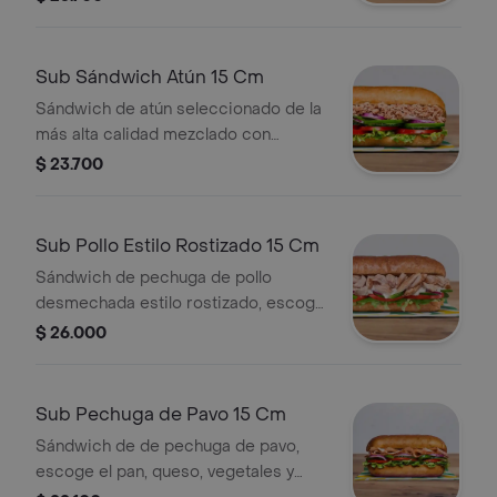
prefieras.
Sub Sándwich Atún 15 Cm
Sándwich de atún seleccionado de la
más alta calidad mezclado con
mayonesa, escoge el pan, queso,
$ 23.700
vegetales y salsas que prefieras.
Sub Pollo Estilo Rostizado 15 Cm
Sándwich de pechuga de pollo
desmechada estilo rostizado, escoge
el pan, queso, vegetales y salsas que
$ 26.000
prefieras.
Sub Pechuga de Pavo 15 Cm
Sándwich de de pechuga de pavo,
escoge el pan, queso, vegetales y