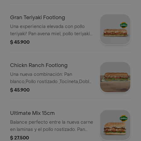
mozarella, lechuga, tomate, salsa
cebolla dulce, salsa BBQ, cebollas
crujientes. Sub de 15 cm.
Gran Teriyaki Footlong
Una experiencia elevada con pollo
teriyaki! Pan avena miel, pollo teriyaki,
pepperoni, queso americano, queso
$ 45.900
mozarella, lechuga, tomate, salsa
cebolla dulce, salsa BBQ, cebollas
crujientes. Sub de 30 cm.
Chickn Ranch Footlong
Una nueva combinación: Pan
blanco,Pollo rostizado ,Tocineta,Doble
Queso americano ,Salsa ranch
$ 45.900
,Cebolla ,Tomate ,Lechuga
Ultimate Mix 15cm
Balance perfecto entre la nueva carne
en laminas y el pollo rostizado. Pan
orégano parmesano, Carne en
$ 27.500