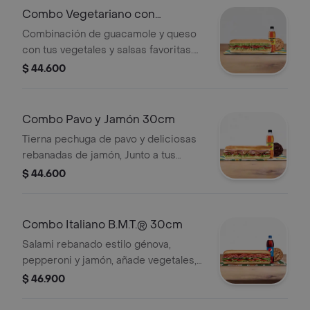
Combo Vegetariano con
Guacamole 30cm
Combinación de guacamole y queso
con tus vegetales y salsas favoritas.
Llévalo combo con bebida más
$ 44.600
acompañamiento.
Combo Pavo y Jamón 30cm
Tierna pechuga de pavo y deliciosas
rebanadas de jamón, Junto a tus
vegetales y salsas preferidas. Llévalo
$ 44.600
combo con bebida más
acompañamiento.
Combo Italiano B.M.T.® 30cm
Salami rebanado estilo génova,
pepperoni y jamón, añade vegetales,
tu queso favorito y salsas. Llévalo
$ 46.900
combo con bebida más
acompañamiento.