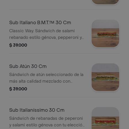
Sub Italiano B.M.T.™ 30 Cm
Classic Way. Sándwich de salami
rebanado estilo génova, pepperoni y
jamón con tu elección de quesos,
$ 39.000
salsas y vegetales frescos.
Sub Atún 30 Cm
Sándwich de atún seleccionado de la
más alta calidad mezclado con
mayonesa y tu elección de quesos,
$ 39.000
salsas y vegetales frescos.
Sub Italianíssimo 30 Cm
Sándwich de rebanadas de peperoni
y salami estilo génova con tu elección