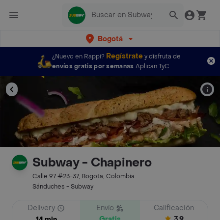
Bogotá
Regístrate
¿Nuevo en Rappi?
y disfruta de
envíos gratis por semanas
Aplican TyC
Subway - Chapinero
Calle 97 #23-37, Bogota, Colombia
Sánduches - Subway
Delivery
Envío
Calificación
Gratis
3.9
14 min