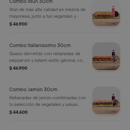
Combo Atún 30cm
Atún de más alta calidad en mezcla de
mayonesa, junto a tus vegetales y
salsas de preferencia. Llévalo combo
$ 46.900
con bebida más acompañamiento.
Combo Italianíssimo 30cm
Queso derretido con rebanadas de
pepperoni y salami estilo génova, con
tu vegetales y salsas de preferencia.
$ 46.900
Llévalo combo con bebida más
acompañamiento.
Combo Jamón 30cm
Rebanadas de jamón combinadas con
tu selección de vegetales y salsas
favoritas. Llévalo combo con bebida
$ 44.600
más acompañamiento.