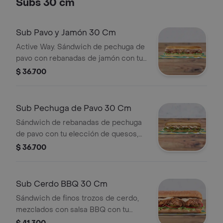
Subs 30 cm
Sub Pavo y Jamón 30 Cm
Active Way. Sándwich de pechuga de
pavo con rebanadas de jamón con tu
elección de quesos, salsas y
$ 36.700
vegetales frescos.
Sub Pechuga de Pavo 30 Cm
Sándwich de rebanadas de pechuga
de pavo con tu elección de quesos,
salsas y vegetales frescos.
$ 36.700
Sub Cerdo BBQ 30 Cm
Sándwich de finos trozos de cerdo,
mezclados con salsa BBQ con tu
elección de quesos, salsas y