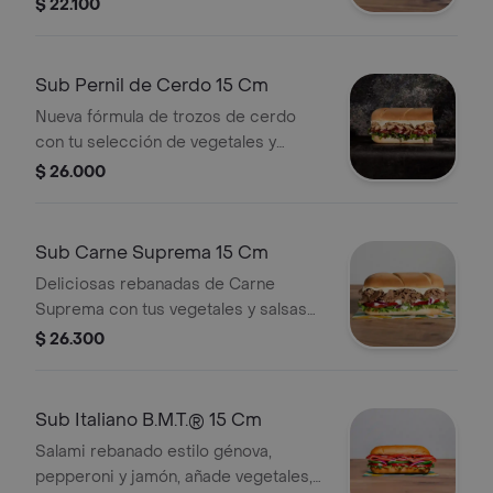
salsas que prefieras.
$ 22.100
Sub Pernil de Cerdo 15 Cm
Nueva fórmula de trozos de cerdo
con tu selección de vegetales y
salsas
$ 26.000
Sub Carne Suprema 15 Cm
Deliciosas rebanadas de Carne
Suprema con tus vegetales y salsas
favoritas.
$ 26.300
Sub Italiano B.M.T.® 15 Cm
Salami rebanado estilo génova,
pepperoni y jamón, añade vegetales,