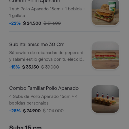
Combo Pollo Apanado
1 sub Pollo Apanado 15cm + 1 bebida +
1 galleta
-22%
$ 24.500
$ 31.600
Sub Italianíssimo 30 Cm.
Sándwich de rebanadas de peperoni
y salami estilo génova con tu elección
de quesos, salsas y vegetales
-15%
$ 33.150
$ 39.000
frescos.
Combo Familiar Pollo Apanado
4 Subs de Pollo Apanado 15cm + 4
bebidas personales
-28%
$ 74.900
$ 104.000
Subs 15 cm