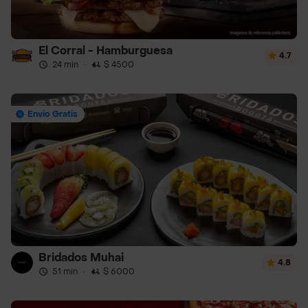
El Corral - Hamburguesa
4.7
24 min
·
$ 4500
Envío Gratis
Bridados Muhai
4.8
51 min
·
$ 6000