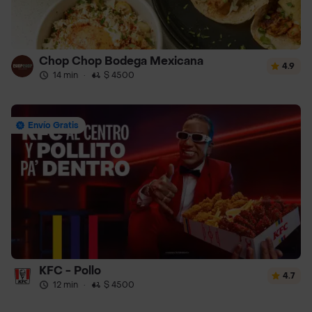
Chop Chop Bodega Mexicana
4.9
14 min
·
$ 4500
Envío Gratis
KFC - Pollo
4.7
12 min
·
$ 4500