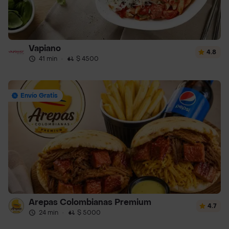
Vapiano
4.8
41 min
·
$ 4500
Envío Gratis
Arepas Colombianas Premium
4.7
24 min
·
$ 5000