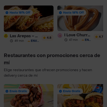
Hasta 18% Off
Hasta 18% Off
I Love Churros 95
Las Arepas – Arepas Rellenas
4.7
4.8
47 min
·
ENVÍO GRATIS
49 min
·
ENVÍO GRATIS
Restaurantes con promociones cerca de
mí
Elige restaurantes que ofrecen promociones y hacen
delivery cerca de mí
Envío Gratis
Envío Gratis