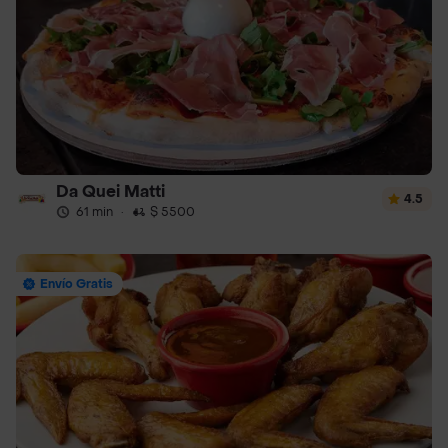
Da Quei Matti
4.5
61 min
·
$ 5500
Envío Gratis