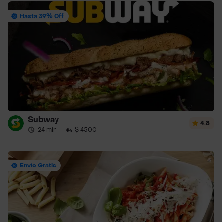
Hasta 39% Off
Subway
4.8
24 min
·
$ 4500
Envío Gratis