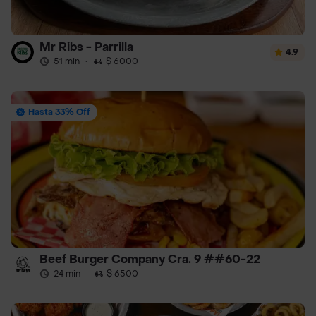
Mr Ribs - Parrilla
4.9
51 min
·
$ 6000
Hasta 33% Off
Beef Burger Company Cra. 9 ##60-22
24 min
·
$ 6500