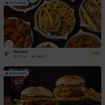
Envío Gratis
Hooters
4.6
39 min
·
$ 4500
Envío Gratis