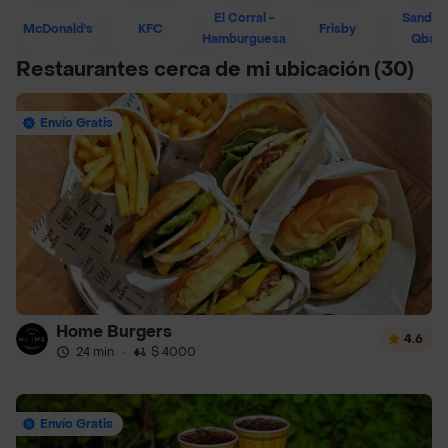
El Corral -
Sandwi
McDonald's
KFC
Frisby
Hamburguesa
Qban
Restaurantes cerca de mi ubicación
(30)
Envío Gratis
Home Burgers
4.6
24 min
·
$ 4000
Envío Gratis