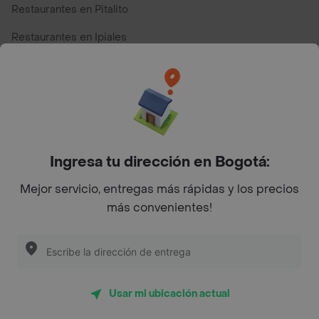
Restaurantes en Pitalito
Restaurantes en Ipiales
Restaurantes en San Andres
Restaurantes cerca de mi para pedir Comida a Domicilio -
Top Marcas y Cadenas de Restaurantes
Ingresa tu dirección en Bogotá:
Encuéntranos en estos países
Mejor servicio, entregas más rápidas y los precios
más convenientes!
App Store
Google play
AppGallery
Usar mi ubicación actual