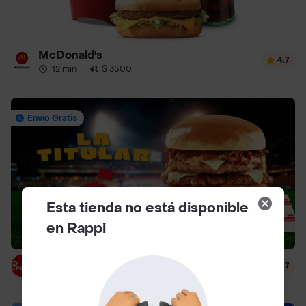
McDonald's
4.7
12 min
·
$ 3500
Envío Gratis
Esta tienda no está disponible
en Rappi
Presto
4.7
29 min
·
$ 4500