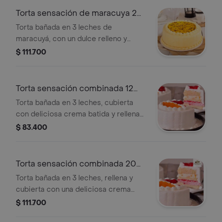
Torta sensación de maracuya 20
porc
Torta bañada en 3 leches de
maracuyá, con un dulce relleno y
cubierta de suave crema batida de
$ 111.700
maracuyá.
Torta sensación combinada 12
porc
Torta bañada en 3 leches, cubierta
con deliciosa crema batida y rellena
de fresa y melocoton.
$ 83.400
Torta sensación combinada 20
porc
Torta bañada en 3 leches, rellena y
cubierta con una deliciosa crema
batida con fresas y melocotón.
$ 111.700