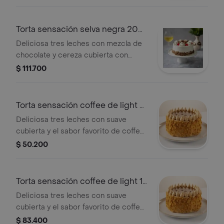
Torta sensación selva negra 20
porciones
Deliciosa tres leches con mezcla de
chocolate y cereza cubierta con
suave crema
$ 111.700
Torta sensación coffee de light 6
porc
Deliciosa tres leches con suave
cubierta y el sabor favorito de coffee
de light
$ 50.200
Torta sensación coffee de light 12
porc
Deliciosa tres leches con suave
cubierta y el sabor favorito de coffee
de light
$ 83.400