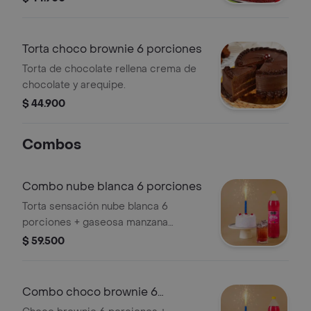
excentricidad de esta delicia.
Torta choco brownie 6 porciones
Torta de chocolate rellena crema de
chocolate y arequipe.
$ 44.900
Combos
Combo nube blanca 6 porciones
Torta sensación nube blanca 6
porciones + gaseosa manzana
postobón 1.5 l + vela volcan
$ 59.500
Combo choco brownie 6
porciones