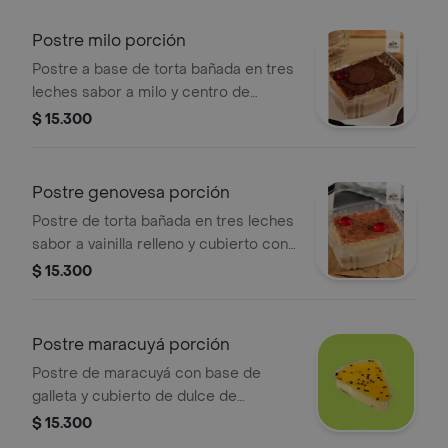
Postre milo porción
Postre a base de torta bañada en tres
leches sabor a milo y centro de
crema batida con milo.
$ 15.300
Postre genovesa porción
Postre de torta bañada en tres leches
sabor a vainilla relleno y cubierto con
crema batida y chocolate blanco.
$ 15.300
Postre maracuyá porción
Postre de maracuyá con base de
galleta y cubierto de dulce de
maracuyá.
$ 15.300