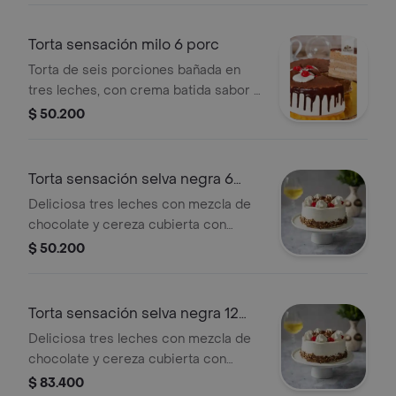
Torta sensación milo 6 porc
Torta de seis porciones bañada en
tres leches, con crema batida sabor a
milo y decorada con cerezas.
$ 50.200
Torta sensación selva negra 6
porciones
Deliciosa tres leches con mezcla de
chocolate y cereza cubierta con
suave crema
$ 50.200
Torta sensación selva negra 12
porciones
Deliciosa tres leches con mezcla de
chocolate y cereza cubierta con
suave crema
$ 83.400