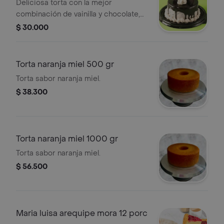
porciones
Deliciosa torta con la mejor
combinación de vainilla y chocolate,
cubierta con una suave crema de
$ 30.000
merengue galleta y cobertura de
chocolate, decorada con galleta oreo
Torta naranja miel 500 gr
Torta sabor naranja miel.
$ 38.300
Torta naranja miel 1000 gr
Torta sabor naranja miel.
$ 56.500
Maria luisa arequipe mora 12 porc