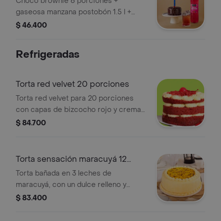
Choco brownie 6 porciones +
gaseosa manzana postobón 1.5 l +
vela volcan
$ 46.400
Refrigeradas
Torta red velvet 20 porciones
Torta red velvet para 20 porciones
con capas de bizcocho rojo y crema
de queso, decorada con cerezas.
$ 84.700
Torta sensación maracuyá 12
porc
Torta bañada en 3 leches de
maracuyá, con un dulce relleno y
cubierta de suave crema batida de
$ 83.400
maracuyá.