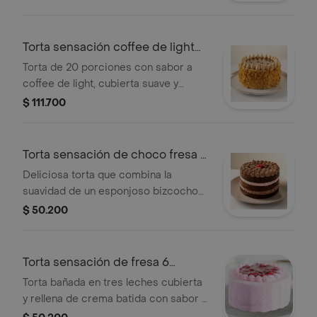
Torta sensación coffee de light
20 porc
Torta de 20 porciones con sabor a
coffee de light, cubierta suave y
textura de tres leches.
$ 111.700
Torta sensación de choco fresa 6
porc
Deliciosa torta que combina la
suavidad de un esponjoso bizcocho
de chocolate con un toque de fresas
$ 50.200
frescas y una capa de crema batida.
Torta sensación de fresa 6
porciones
Torta bañada en tres leches cubierta
y rellena de crema batida con sabor a
fresa y fruta .