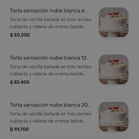
Torta sensación nube blanca 6
porciones
Torta de vainilla bañada en tres leches
cubierta y rellena de crema batida
con topping de chocolate blanco.
$ 50.200
Torta sensación nube blanca 12
porc
Torta de vainilla bañada en tres leches
cubierta y rellena de crema batida
con topping de chocolate blanco.
$ 83.400
Torta sensación nube blanca 20
porc
Torta de vainilla bañada en tres leches
cubierta y rellena de crema batida
con topping de chocolate blanco.
$ 111.700