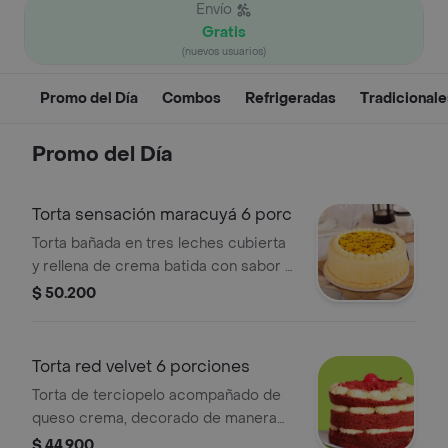
Envío
Gratis
(nuevos usuarios)
Promo del Día
Combos
Refrigeradas
Tradicionale
Promo del Día
Torta sensación maracuyá 6 porc
Torta bañada en tres leches cubierta
y rellena de crema batida con sabor a
maracuyá.
$ 50.200
Torta red velvet 6 porciones
Torta de terciopelo acompañado de
queso crema, decorado de manera
delicada para complementar la
$ 44.900