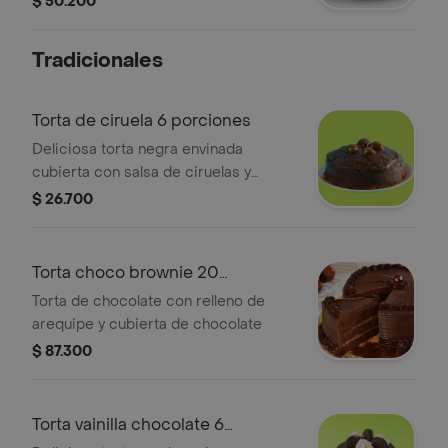
$ 50.200
Tradicionales
Torta de ciruela 6 porciones
Deliciosa torta negra envinada
cubierta con salsa de ciruelas y
decorada con brevas.
$ 26.700
Torta choco brownie 20
porciones
Torta de chocolate con relleno de
arequipe y cubierta de chocolate
$ 87.300
Torta vainilla chocolate 6