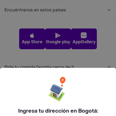
Encuéntranos en estos países
App Store
Google play
AppGallery
Pide tu comida favorita cerca de ti
Categorías
Únete a Rappi
Ingresa tu dirección en Bogotá:
Sobre Rappi