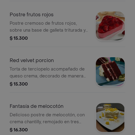
Postre frutos rojos
Postre cremoso de frutos rojos,
sobre una base de galleta triturada y
cobertura dulce de frutos rojos.
$ 15.300
Red velvet porcion
Torta de terciopelo acompañado de
queso crema, decorado de manera
delicada para complementar la
$ 15.300
excentricidad de esta delicia.
Fantasía de melocotón
Delicioso postre de melocotón, con
crema chantilly, remojado en tres
leches.
$ 16.300