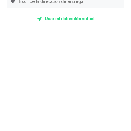
Sopitas y Frijoladas
Subway
Usar mi ubicación actual
Top Marcas y Cadenas de Restaurantes
Encuéntranos en estos países
App Store
Google play
AppGallery
Pide tu comida favorita cerca de ti