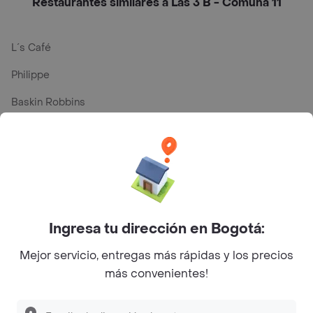
Restaurantes similares a Las 3 B - Comuna 11
L´s Café
Philippe
Baskin Robbins
La Cesta
Mercari - Postres
Myriam Camhi Co
Magnifique
Ingresa tu dirección en Bogotá:
Empanaditas de Pipian - Empanadas
Mejor servicio, entregas más rápidas y los precios
Desayunadero de la 42
más convenientes!
Luisa Postres