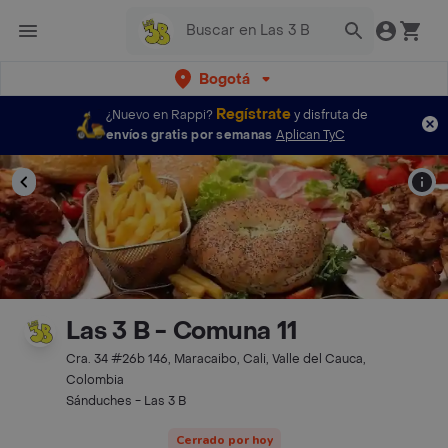
Bogotá
Regístrate
¿Nuevo en Rappi?
y disfruta de
envíos gratis por semanas
Aplican TyC
Las 3 B - Comuna 11
Cra. 34 #26b 146, Maracaibo, Cali, Valle del Cauca,
Colombia
Sánduches - Las 3 B
Cerrado por hoy