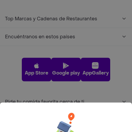
Top Marcas y Cadenas de Restaurantes
Encuéntranos en estos países
App Store
Google play
AppGallery
Pide tu comida favorita cerca de ti
Categorías