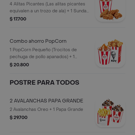
4 Alitas Picantes (Las alitas picantes
equivalen a un trozo de ala) + 1 Sundae
de Arequipe
$ 17.700
Combo ahorro PopCorn
1 PopCorn Pequeño (Trocitos de
pechuga de pollo apanados) + 1
Sundae Arequipe
$ 20.800
POSTRE PARA TODOS
2 AVALANCHAS PAPA GRANDE
2 Avalanchas Oreo + 1 Papa Grande
$ 29.700