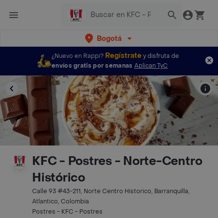
Bogotá
Regístrate
¿Nuevo en Rappi?
y disfruta de
envíos gratis por semanas
Aplican TyC
KFC - Postres - Norte-Centro
Histórico
Calle 93 #43-211, Norte Centro Historico, Barranquilla,
Atlantico, Colombia
Postres - KFC - Postres