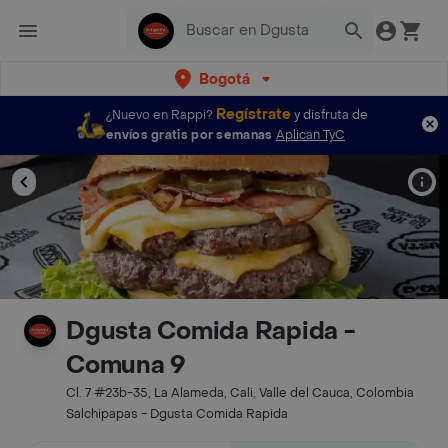
Bogotá
Regístrate
¿Nuevo en Rappi?
y disfruta de
envíos gratis por semanas
Aplican TyC
Dgusta Comida Rapida -
Comuna 9
Cl. 7 #23b-35, La Alameda, Cali, Valle del Cauca, Colombia
Salchipapas - Dgusta Comida Rapida