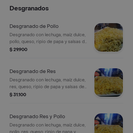
Desgranados
Desgranado de Pollo
Desgranado con lechuga, maíz dulce,
pollo, queso, ripio de papa y salsas de
la casa.
$ 29.900
Desgranado de Res
Desgranado con lechuga, maíz dulce,
res, queso, ripio de papa y salsas de
la casa.
$ 31.100
Desgranado Res y Pollo
Desgranado con lechuga, maíz dulce,
pollo, res, queso, ripio de papa y