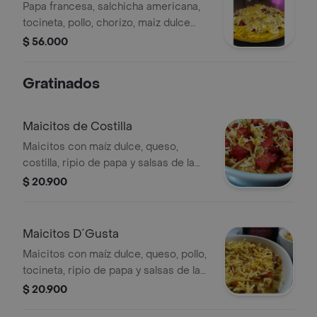
Papa francesa, salchicha americana,
tocineta, pollo, chorizo, maiz dulce
gratinado, acompañado de salsas de
$ 56.000
la casa
Gratinados
Maicitos de Costilla
Maicitos con maíz dulce, queso,
costilla, ripio de papa y salsas de la
casa.
$ 20.900
Maicitos D´Gusta
Maicitos con maíz dulce, queso, pollo,
tocineta, ripio de papa y salsas de la
casa.
$ 20.900