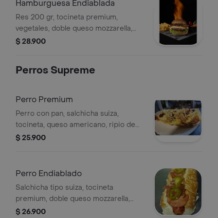
Hamburguesa Endiablada
Res 200 gr, tocineta premium,
vegetales, doble queso mozzarella,
peperoni, jalapeños y ziracha.
$ 28.900
Perros Supreme
Perro Premium
Perro con pan, salchicha suiza,
tocineta, queso americano, ripio de
papa, salsas de la casa, acompañado
$ 25.900
de papas a la francesa
Perro Endiablado
Salchicha tipo suiza, tocineta
premium, doble queso mozzarella,
peperoni, jalapeños y sriracha,
$ 26.900