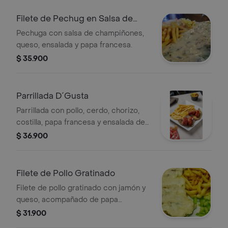
Filete de Pechug en Salsa de
Champiñones
Pechuga con salsa de champiñones,
queso, ensalada y papa francesa.
$ 35.900
Parrillada D´Gusta
Parrillada con pollo, cerdo, chorizo,
costilla, papa francesa y ensalada de
la casa.
$ 36.900
Filete de Pollo Gratinado
Filete de pollo gratinado con jamón y
queso, acompañado de papa
francesa y ensalada de la casa.
$ 31.900