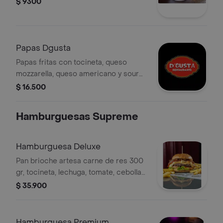
$ 9300
Papas Dgusta
Papas fritas con tocineta, queso
mozzarella, queso americano y sour
cream.
$ 16.500
Hamburguesas Supreme
Hamburguesa Deluxe
Pan brioche artesa carne de res 300
gr, tocineta, lechuga, tomate, cebolla
caramelizada, queso cheddar, crema,
$ 35.900
salsas de la casa y papa a la francesa.
Hamburguesa Premium