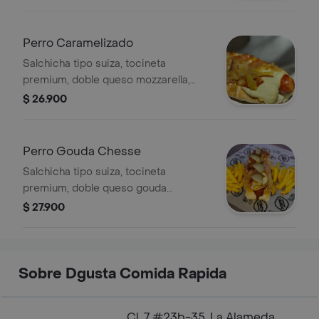
acompañado de papas a la francesa
Perro Caramelizado
Salchicha tipo suiza, tocineta
premium, doble queso mozzarella,
queso americano, salsas de la casa y
$ 26.900
cebolla caramelizada al vino tinto,
acompañado de papas a la francesa
Perro Gouda Chesse
Salchicha tipo suiza, tocineta
premium, doble queso gouda
ahumado, salsas de la casa, pepinillos,
$ 27.900
acompañado de papas a la francesa
Sobre Dgusta Comida Rapida
Cl. 7 #23b-35, La Alameda,