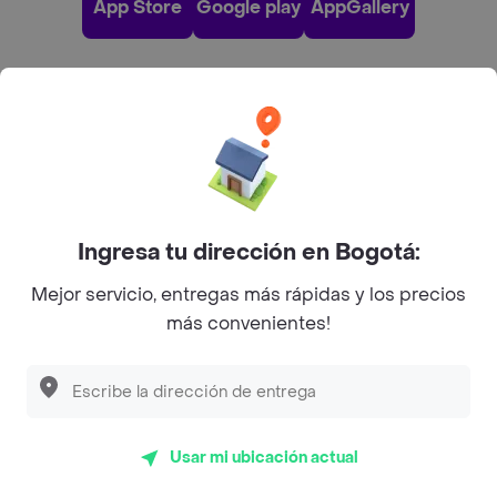
App Store
Google play
AppGallery
Pide tu comida favorita cerca de ti
Categorías
Ingresa tu dirección en Bogotá:
Únete a Rappi
Mejor servicio, entregas más rápidas y los precios
Sobre Rappi
más convenientes!
Facebook
Twitter
Instagram
©
2026
Rappi Inc. All rights reserved.
Usar mi ubicación actual