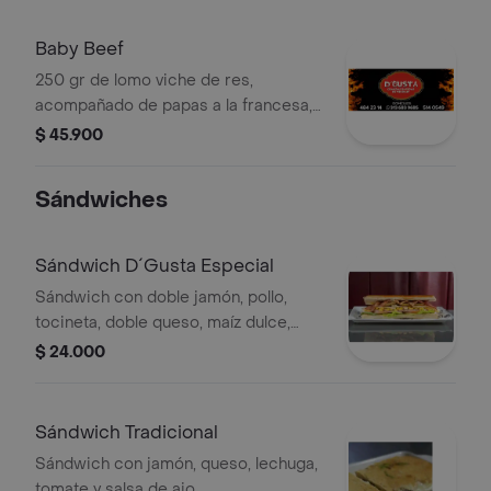
Baby Beef
250 gr de lomo viche de res,
acompañado de papas a la francesa,
ensalada y salsas de la casa
$ 45.900
Sándwiches
Sándwich D´Gusta Especial
Sándwich con doble jamón, pollo,
tocineta, doble queso, maíz dulce,
lechuga, tomate y nuestra deliciosa
$ 24.000
salsa de ajo
Sándwich Tradicional
Sándwich con jamón, queso, lechuga,
tomate y salsa de ajo.