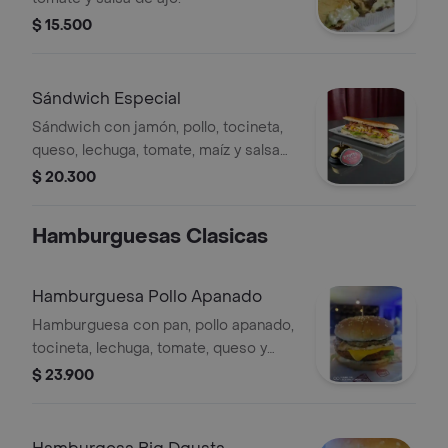
$ 15.500
Sándwich Especial
Sándwich con jamón, pollo, tocineta,
queso, lechuga, tomate, maíz y salsa
de ajo.
$ 20.300
Hamburguesas Clasicas
Hamburguesa Pollo Apanado
Hamburguesa con pan, pollo apanado,
tocineta, lechuga, tomate, queso y
salsas de la casa.
$ 23.900