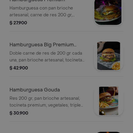
Hamburguesa con pan brioche
artesanal, carne de res 200 gr,
tocineta, lechuga, tomate, queso
$ 27.900
americano, doble crema, salsas de la
casa, acompañada de papa francesa.
Hamburguesa Big Premium
Americana
Doble carne de res de 200 gr cada
una, pan brioche artesanal, tocineta
premium, vegetales, doble queso
$ 42.900
americano, pepinillos, acompañada
de papa francesa.
Hamburguesa Gouda
Res 200 gr, pan brioche artesanal,
tocineta premium, vegetales, triple
queso gouda ahumado, pepinillos, bbq
$ 30.900
sweet, acompañada de papa
francesa.