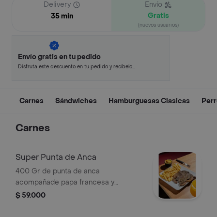
Delivery
Envío
Gratis
35 min
(nuevos usuarios)
Envío gratis en tu pedido
Disfruta este descuento en tu pedido y recíbelo
en minutos.
Carnes
Sándwiches
Hamburguesas Clasicas
Perr
Carnes
Super Punta de Anca
400 Gr de punta de anca
acompañade papa francesa y
ensalada de la casa.
$ 59.000