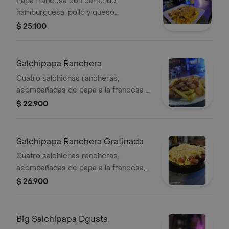
Papa francesa con carne de
hamburguesa, pollo y queso
mozzarella.
$ 25.100
Salchipapa Ranchera
Cuatro salchichas rancheras,
acompañadas de papa a la francesa y
salsas de la casa
$ 22.900
Salchipapa Ranchera Gratinada
Cuatro salchichas rancheras,
acompañadas de papa a la francesa,
cubierta de delicioso queso
$ 26.900
mozzarella y salsas de la casa
Big Salchipapa Dgusta