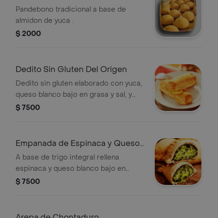
Pandebono tradicional a base de
almidon de yuca .
$ 2000
Dedito Sin Gluten Del Origen
Dedito sin gluten elaborado con yuca,
queso blanco bajo en grasa y sal, y
semillas de chía. Perfecto para
$ 7500
quienes buscan opciones sin gluten.
Empanada de Espinaca y Queso
Del Origen
A base de trigo integral rellena
espinaca y queso blanco bajo en
grasa y sal. (unidad).
$ 7500
Arepa de Chontaduro