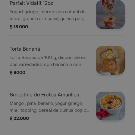
Parfait Vidafit 12oz
Yogurt griego, mermelada natural de
mora, granola artesanal, quinua pop,
fresa, mango, banano y arequipe sin
$ 18.000
azúcar.
Torta Bananá
Torta Bananá de 100 g, disponible en
dos variedades: con banano o con
zanahoria y nueces.
$ 8000
Smoothie de Frutos Amarillos
Mango , piña, banano, yogur griego,
miel. topping: cereal de quinua pop de
miel, banano, mango, uchuva, uva y
$ 22.000
chía.