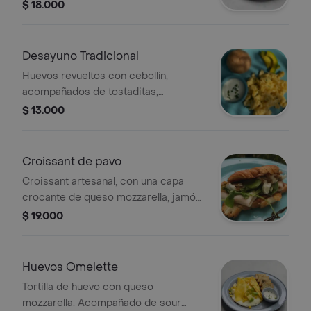
revueltos con cebollín acompañado
$ 18.000
con tomate cherry y porción de fruta.
Desayuno Tradicional
Huevos revueltos con cebollín,
acompañados de tostaditas,
aguacate, sour cream y porción de
$ 13.000
fruta.
Croissant de pavo
Croissant artesanal, con una capa
crocante de queso mozzarella, jamón
de pavo, mix de lechuga, queso de
$ 19.000
búfala, reducción de vinagre, cebolla
crocante, lentejas tostadas
acompañado con porción de fruta.
Huevos Omelette
Tortilla de huevo con queso
mozzarella. Acompañado de sour