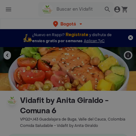
Bogotá
Regístrate
¿Nuevo en Rappi?
y disfruta de
envíos gratis por semanas
Aplican TyC
Vidafit by Anita Giraldo -
Comuna 6
VPQ2+J43 Guadalajara de Buga, Valle del Cauca, Colombia
Comida Saludable - Vidafit by Anita Giraldo