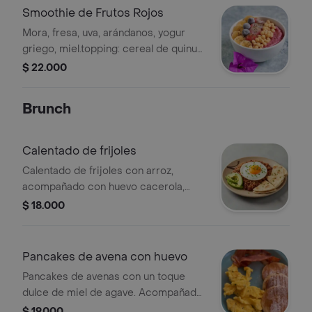
Smoothie de Frutos Rojos
Mora, fresa, uva, arándanos, yogur
griego, miel.topping: cereal de quinua
pop de miel, fresa, banano, uva, chía.
$ 22.000
Brunch
Calentado de frijoles
Calentado de frijoles con arroz,
acompañado con huevo cacerola,
aguacate, arepa de maíz y porción de
$ 18.000
fruta.
Pancakes de avena con huevo
Pancakes de avenas con un toque
dulce de miel de agave. Acompañado
de tocineta, huevos revueltos con
$ 19.000