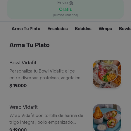
Envío
Gratis
(nuevos usuarios)
Arma Tu Plato
Ensaladas
Bebidas
Wraps
Bowl
Arma Tu Plato
Bowl Vidafit
Personaliza tu Bowl Vidafit: elige
entre diversas proteínas, vegetales
frescos como brócoli y maíz, y
$ 19.000
carbohidratos. Ideal para una comida
balanceada.
Wrap Vidafit
Wrap Vidafit con tortilla de harina de
trigo integral, pollo empanizado,
lechuga, maíz y pimientos.
$ 19.000