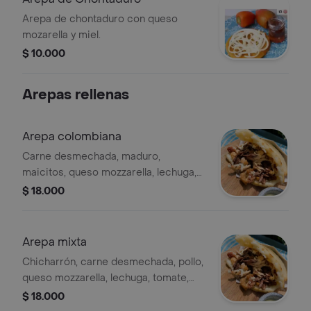
Arepa de chontaduro con queso
mozarella y miel.
$ 10.000
Arepas rellenas
Arepa colombiana
Carne desmechada, maduro,
maicitos, queso mozzarella, lechuga,
tomate, salsa de la casa.
$ 18.000
Arepa mixta
Chicharrón, carne desmechada, pollo,
queso mozzarella, lechuga, tomate,
salsa de la casa.
$ 18.000