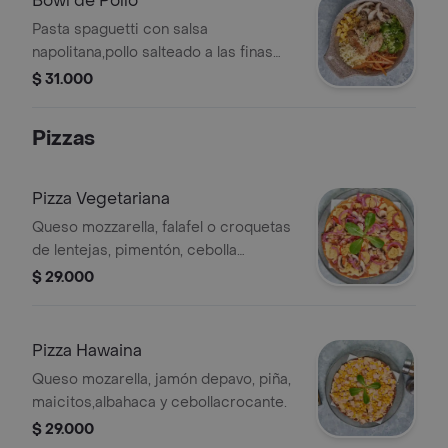
Bowl de Pollo
Pasta spaguetti con salsa
napolitana,pollo salteado a las finas
hierbas,queso mozarella,
$ 31.000
zanahoria,maicitos, brócoli,
champiñones,albahaca y queso.
Pizzas
Pizza Vegetariana
Queso mozzarella, falafel o croquetas
de lentejas, pimentón, cebolla
marinada, aguacate, champiñones,
$ 29.000
albahaca y cebolla crocante.
Pizza Hawaina
Queso mozarella, jamón depavo, piña,
maicitos,albahaca y cebollacrocante.
$ 29.000