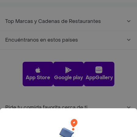
Top Marcas y Cadenas de Restaurantes
Encuéntranos en estos países
App Store
Google play
AppGallery
Pide tu comida favorita cerca de ti
Categorías