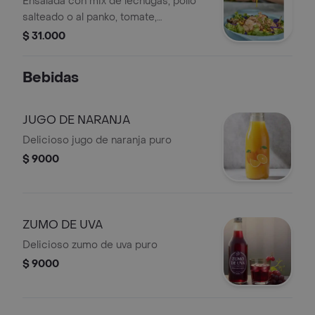
Ensalada con mix de lechugas, pollo
salteado o al panko, tomate,
champiñones, aguacate, maicitos,
$ 31.000
pepino y repollo morado.
Bebidas
JUGO DE NARANJA
Delicioso jugo de naranja puro
$ 9000
ZUMO DE UVA
Delicioso zumo de uva puro
$ 9000