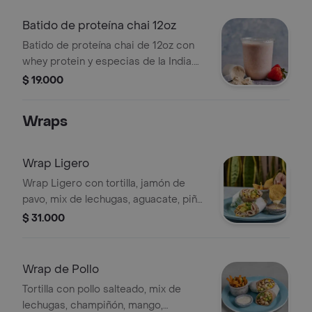
Batido de proteína chai 12oz
Batido de proteína chai de 12oz con
whey protein y especias de la India.
Suave sabor a canela.
$ 19.000
Wraps
Wrap Ligero
Wrap Ligero con tortilla, jamón de
pavo, mix de lechugas, aguacate, piña,
maíz, queso mozzarella, ajonjolí, queso
$ 31.000
parmesano y salsa honey cheese.
Incluye totopos.
Wrap de Pollo
Tortilla con pollo salteado, mix de
lechugas, champiñón, mango,