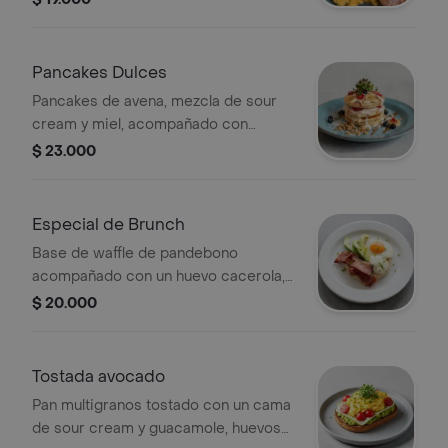
cebollín y porción de fruta.
Pancakes Dulces
Pancakes de avena, mezcla de sour
cream y miel, acompañado con
banano, fresa arándanos, mermelada
$ 23.000
de mora, arequipe sin azúcar, agave y
granola.
Especial de Brunch
Base de waffle de pandebono
acompañado con un huevo cacerola,
tocineta, aguacate, sour cream y
$ 20.000
porción de fruta.
Tostada avocado
Pan multigranos tostado con un cama
de sour cream y guacamole, huevos