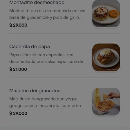
Montadito desmechado
Montadito de res desmechada en una
base de guacamole y pico de gallo,
bañado en sour cream, queso
$ 29.000
mozzarella y tocineta. Acompañado
con arepa de chontaduro con un
toque de miel.
Cacerola de papa
Papa al horno con especias, res
desmechada con salsa napolitana de
la casa, sour cream, queso mozzarella
$ 21.000
y queso parmesano.
Maicitos desgranados
Maíz dulce desgranado con yogur
griego, queso mozzarella, sour cream,
pollo, y tocineta. Acompañado con
$ 29.000
totopos.