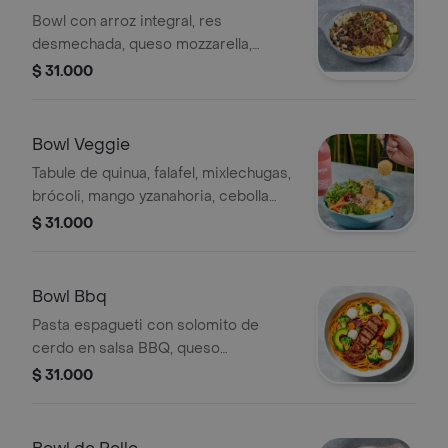
Bowl con arroz integral, res
desmechada, queso mozzarella,
maduro, mix de legumbres, aguacate,
$ 31.000
maíz, cilantro, cebollín y aceite de
oliva.
Bowl Veggie
Tabule de quinua, falafel, mixlechugas,
brócoli, mango yzanahoria, cebolla
crocantealbahaca, reducción
$ 31.000
balsámico.
Bowl Bbq
Pasta espagueti con solomito de
cerdo en salsa BBQ, queso
mozzarella, brócoli, aguacate,
$ 31.000
zanahoria, aceite de oliva y ajonjolí.