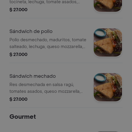
tocineta, lechuga, tomate asados,
cebolla caramelizada, reducción de
$ 27.000
vinagre balsámico.
Sándwich de pollo
Pollo desmechado, maduritos, tomate
salteado, lechuga, queso mozzarella,
reducción de vinagre balsámico.
$ 27.000
Sándwich mechado
Res desmechada en salsa ragú,
tomates asados, queso mozzarella,
lechuga, maduritos.
$ 27.000
Gourmet