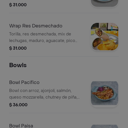
aguacate, queso mozzarella, cebolla
$ 31.000
crocante, parmesano y salsa vidafit.
Wrap Res Desmechado
Torilla, res desmechada, mix de
lechugas, maduro, aguacate, pico
gallo, aceite de oliva, ajonjolí, y
$ 31.000
cilantro, acompañada de totopos.
Bowls
Bowl Pacifico
Bowl con arroz, ajonjolí, salmón,
queso mozzarella, chutney de piña,
tomate, champiñones, cebolla
$ 36.000
marinada, lentejas tostadas y salsa de
la casa.
Bowl Paisa