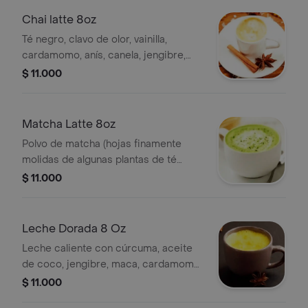
Chai latte 8oz
Té negro, clavo de olor, vainilla,
cardamomo, anís, canela, jengibre,
nuez moscada, cascara de naranja y
$ 11.000
miel cruda.
Matcha Latte 8oz
Polvo de matcha (hojas finamente
molidas de algunas plantas de té
verde), con leche de tu elección.
$ 11.000
Leche Dorada 8 Oz
Leche caliente con cúrcuma, aceite
de coco, jengibre, maca, cardamomo,
canela y pimienta negra.
$ 11.000