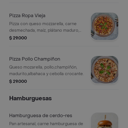
Pizza Ropa Vieja
Pizza con queso mozzarella, carne
desmechada, maíz, plátano maduro,
cebolla marinada, pimentón, albahaca
$ 29.000
y cebolla crocante.
Pizza Pollo Champiñon
Queso mozarella, pollo,champiñón,
madurito,albahaca y cebolla crocante.
$ 29.000
Hamburguesas
Hamburguesa de cerdo-res
Pan artesanal, carne hamburguesa de