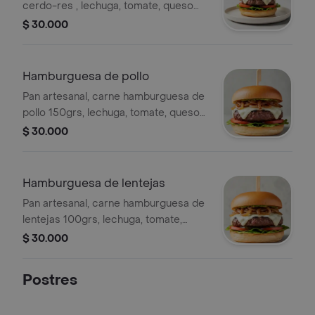
cerdo-res , lechuga, tomate, queso
mozzarella, cebolla caramelizada,
$ 30.000
guacamole y salsa de la casa.
Acompañada con papa criolla al
horno.
Hamburguesa de pollo
Pan artesanal, carne hamburguesa de
pollo 150grs, lechuga, tomate, queso
mozzarella, cebolla caramelizada,
$ 30.000
guacamole y salsa de la casa.
Acompañada con papa criolla al
horno.
Hamburguesa de lentejas
Pan artesanal, carne hamburguesa de
lentejas 100grs, lechuga, tomate,
queso mozzarella, cebolla
$ 30.000
caramelizada, guacamole y salsa de la
casa. Acompañada con papa criolla al
Postres
horno.