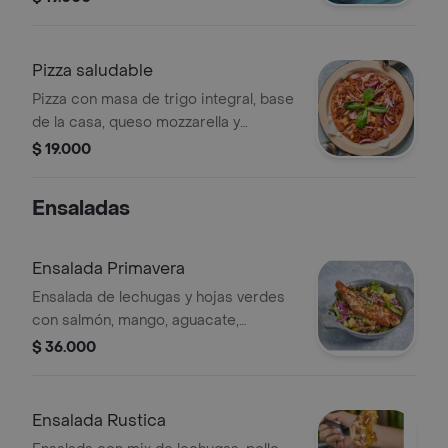
Acompañado de nachos y salsa.
Pizza saludable
Pizza con masa de trigo integral, base
de la casa, queso mozzarella y
albahaca. escoge 4 acompañantes,
$ 19.000
salsas y topping.
Ensaladas
Ensalada Primavera
Ensalada de lechugas y hojas verdes
con salmón, mango, aguacate,
champiñones, cebolla marinada,
$ 36.000
vinagreta de maracuyá y miel,
reducción balsámica y cebolla
crocante.
Ensalada Rustica