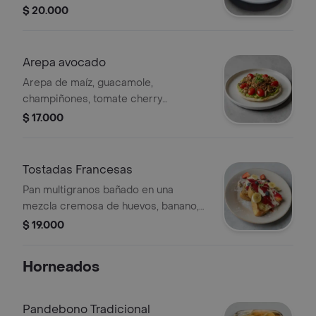
cream, tostaditas y porción de frutas.
$ 20.000
Arepa avocado
Arepa de maíz, guacamole,
champiñones, tomate cherry
salteados en reducción de balsámico,
$ 17.000
lenteja crocante, cebolla crocante,
cebollín y porción fruta.
Tostadas Francesas
Pan multigranos bañado en una
mezcla cremosa de huevos, banano,
leche, canela y vainilla. Acompañado
$ 19.000
con crema de la casa, mermelada de
mora artesanal, fresas, banano,
Horneados
arándanos y agave.
Pandebono Tradicional