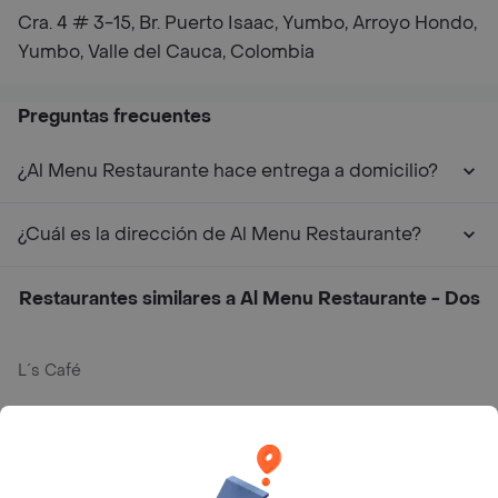
Cra. 4 # 3-15, Br. Puerto Isaac, Yumbo, Arroyo Hondo,
Yumbo, Valle del Cauca, Colombia
Preguntas frecuentes
¿Al Menu Restaurante hace entrega a domicilio?
¿Cuál es la dirección de Al Menu Restaurante?
Restaurantes similares a Al Menu Restaurante - Dos
L´s Café
Philippe
Baskin Robbins