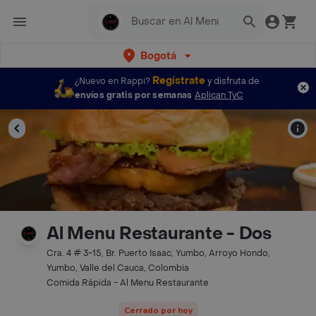
Bogotá
Regístrate
¿Nuevo en Rappi?
y disfruta de
envíos gratis por semanas
Aplican TyC
Al Menu Restaurante - Dos
Cra. 4 # 3-15, Br. Puerto Isaac, Yumbo, Arroyo Hondo,
Yumbo, Valle del Cauca, Colombia
Comida Rápida - Al Menu Restaurante
Cerrado por hoy