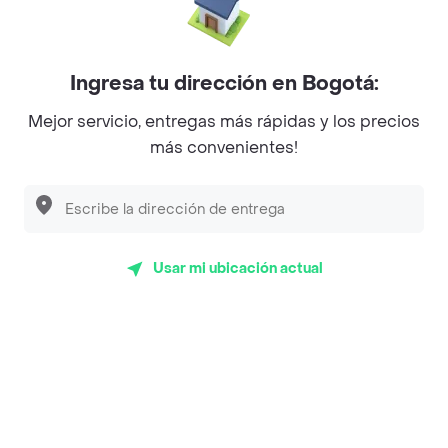
La Cesta
Mercari - Postres
Myriam Camhi Co
Ingresa tu dirección en Bogotá:
Magnifique
Mejor servicio, entregas más rápidas y los precios
más convenientes!
Empanaditas de Pipian - Empanadas
Desayunadero de la 42
Luisa Postres
Usar mi ubicación actual
Sopitas y Frijoladas
Subway
Top Marcas y Cadenas de Restaurantes